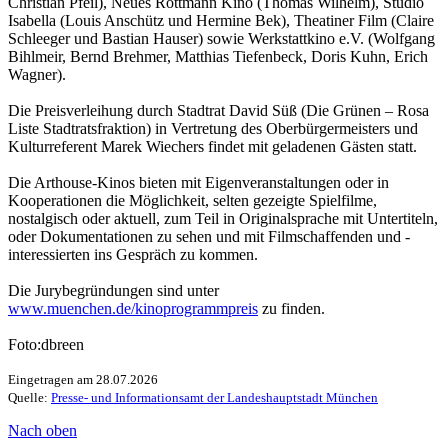
Christian Pfeil), Neues Rottmann Kino (Thomas Wilhelm), Studio
Isabella (Louis Anschütz und Hermine Bek), Theatiner Film (Claire
Schleeger und Bastian Hauser) sowie Werkstattkino e.V. (Wolfgang
Bihlmeir, Bernd Brehmer, Matthias Tiefenbeck, Doris Kuhn, Erich
Wagner).
Die Preisverleihung durch Stadtrat David Süß (Die Grünen – Rosa
Liste Stadtratsfraktion) in Vertretung des Oberbürgermeisters und
Kulturreferent Marek Wiechers findet mit geladenen Gästen statt.
Die Arthouse-Kinos bieten mit Eigenveranstaltungen oder in
Kooperationen die Möglichkeit, selten gezeigte Spielfilme,
nostalgisch oder aktuell, zum Teil in Originalsprache mit Untertiteln,
oder Dokumentationen zu sehen und mit Filmschaffenden und -
interessierten ins Gespräch zu kommen.
Die Jurybegründungen sind unter
www.muenchen.de/kinoprogrammpreis
zu finden.
Foto:dbreen
Eingetragen am 28.07.2026
Quelle:
Presse- und Informationsamt der Landeshauptstadt München
Nach oben