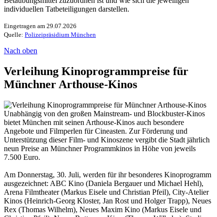
Betäubungsmittel zuzuordnen ist und wie sich die jeweiligen
individuellen Tatbeteiligungen darstellen.
Eingetragen am 29.07.2026
Quelle:
Polizeipräsidium München
Nach oben
Verleihung Kinoprogrammpreise für
Münchner Arthouse-Kinos
Unabhängig von den großen Mainstream- und Blockbuster-Kinos
bietet München mit seinen Arthouse-Kinos auch besondere
Angebote und Filmperlen für Cineasten. Zur Förderung und
Unterstützung dieser Film- und Kinoszene vergibt die Stadt jährlich
neun Preise an Münchner Programmkinos in Höhe von jeweils
7.500 Euro.
Am Donnerstag, 30. Juli, werden für ihr besonderes Kinoprogramm
ausgezeichnet: ABC Kino (Daniela Bergauer und Michael Hehl),
Arena Filmtheater (Markus Eisele und Christian Pfeil), City-Atelier
Kinos (Heinrich-Georg Kloster, Jan Rost und Holger Trapp), Neues
Rex (Thomas Wilhelm), Neues Maxim Kino (Markus Eisele und