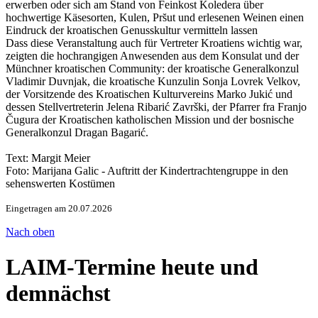
erwerben oder sich am Stand von Feinkost Koledera über
hochwertige Käsesorten, Kulen, Prs̆ut und erlesenen Weinen einen
Eindruck der kroatischen Genusskultur vermitteln lassen
Dass diese Veranstaltung auch für Vertreter Kroatiens wichtig war,
zeigten die hochrangigen Anwesenden aus dem Konsulat und der
Münchner kroatischen Community: der kroatische Generalkonzul
Vladimir Duvnjak, die kroatische Kunzulin Sonja Lovrek Velkov,
der Vorsitzende des Kroatischen Kulturvereins Marko Jukić und
dessen Stellvertreterin Jelena Ribarić Završki, der Pfarrer fra Franjo
Čugura der Kroatischen katholischen Mission und der bosnische
Generalkonzul Dragan Bagarić.
Text: Margit Meier
Foto: Marijana Galic - Auftritt der Kindertrachtengruppe in den
sehenswerten Kostümen
Eingetragen am 20.07.2026
Nach oben
LAIM-Termine heute und
demnächst