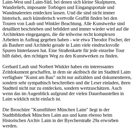
Laim-West und Laim-Süd, bei denen sich kleine Skulpturen,
Wandreliefs, imposante Torbögen und Eingangsportale und
Wandmalereien entdecken lassen. Und die sind nicht immer
historisch, auch künstlerisch wertvolle Graffiti finden bei den
Touren von Laub und Winkler Beachtung. Alle Kunstwerke sind
detailliert beschrieben und bebildert und immer wieder wird auf die
Architekten eingegangen, die die teilweise recht komplexen
Arbeiten in Auftrag gegeben haben - wie etwa Theodor Fischer, der
als Bauherr und Architekt gerade in Laim viele eindrucksvolle
Spuren hinterlassen hat. Eine Straßenkarte für jede einzelne Tour
hilft dabei, den richtigen Weg zu den Kunstwerken zu finden.
Gerhard Laub und Norbert Winkler haben ein interessantes
Zeitdokument geschaffen, in dem sie akribisch die im Stadtteil Laim
verfügbare "Kunst am Bau" nicht nur aufzählen und dokumentieren,
sondern sehr sympathisch beschreiben und die Leser einladen, ihren
Stadtteil nicht nur zu entdecken, sondern wertzuschätzen. Auch
wenn das im Augenblick aufgrund der vielen Dauerbaustellen in
Laim wirklich nicht einfach ist.
Die Broschüre "Kunstführer München Laim" liegt in der
Stadtbibliothek München Laim aus und kann ebenso beim
Historischen Archiv Laim in der Byecherstraße 29a erworben
werden.