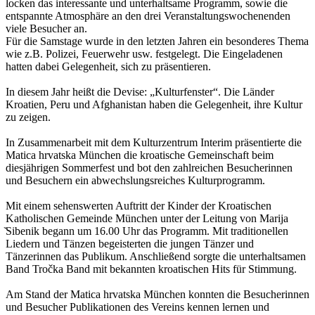
locken das interessante und unterhaltsame Programm, sowie die
entspannte Atmosphäre an den drei Veranstaltungswochenenden
viele Besucher an.
Für die Samstage wurde in den letzten Jahren ein besonderes Thema
wie z.B. Polizei, Feuerwehr usw. festgelegt. Die Eingeladenen
hatten dabei Gelegenheit, sich zu präsentieren.
In diesem Jahr heißt die Devise: „Kulturfenster“. Die Länder
Kroatien, Peru und Afghanistan haben die Gelegenheit, ihre Kultur
zu zeigen.
In Zusammenarbeit mit dem Kulturzentrum Interim präsentierte die
Matica hrvatska München die kroatische Gemeinschaft beim
diesjährigen Sommerfest und bot den zahlreichen Besucherinnen
und Besuchern ein abwechslungsreiches Kulturprogramm.
Mit einem sehenswerten Auftritt der Kinder der Kroatischen
Katholischen Gemeinde München unter der Leitung von Marija
̌Sibenik begann um 16.00 Uhr das Programm. Mit traditionellen
Liedern und Tänzen begeisterten die jungen Tänzer und
Tänzerinnen das Publikum. Anschließend sorgte die unterhaltsamen
Band Tročka Band mit bekannten kroatischen Hits für Stimmung.
Am Stand der Matica hrvatska München konnten die Besucherinnen
und Besucher Publikationen des Vereins kennen lernen und