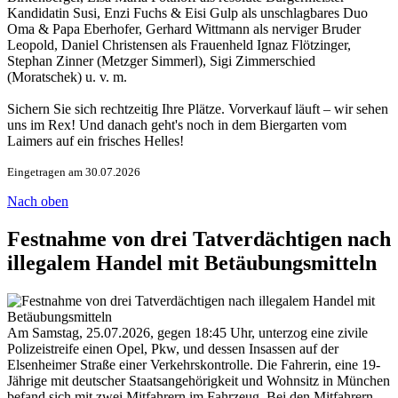
Kandidatin Susi, Enzi Fuchs & Eisi Gulp als unschlagbares Duo
Oma & Papa Eberhofer, Gerhard Wittmann als nerviger Bruder
Leopold, Daniel Christensen als Frauenheld Ignaz Flötzinger,
Stephan Zinner (Metzger Simmerl), Sigi Zimmerschied
(Moratschek) u. v. m.
Sichern Sie sich rechtzeitig Ihre Plätze. Vorverkauf läuft – wir sehen
uns im Rex! Und danach geht's noch in dem Biergarten vom
Laimers auf ein frisches Helles!
Eingetragen am 30.07.2026
Nach oben
Festnahme von drei Tatverdächtigen nach
illegalem Handel mit Betäubungsmitteln
Am Samstag, 25.07.2026, gegen 18:45 Uhr, unterzog eine zivile
Polizeistreife einen Opel, Pkw, und dessen Insassen auf der
Elsenheimer Straße einer Verkehrskontrolle. Die Fahrerin, eine 19-
Jährige mit deutscher Staatsangehörigkeit und Wohnsitz in München
befand sich mit zwei Mitfahrern im Fahrzeug. Bei den Mitfahrern