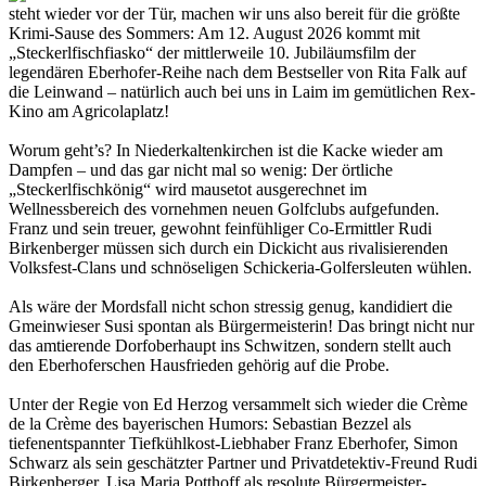
steht wieder vor der Tür, machen wir uns also bereit für die größte
Krimi-Sause des Sommers: Am 12. August 2026 kommt mit
„Steckerlfischfiasko“ der mittlerweile 10. Jubiläumsfilm der
legendären Eberhofer-Reihe nach dem Bestseller von Rita Falk auf
die Leinwand – natürlich auch bei uns in Laim im gemütlichen Rex-
Kino am Agricolaplatz!
Worum geht’s? In Niederkaltenkirchen ist die Kacke wieder am
Dampfen – und das gar nicht mal so wenig: Der örtliche
„Steckerlfischkönig“ wird mausetot ausgerechnet im
Wellnessbereich des vornehmen neuen Golfclubs aufgefunden.
Franz und sein treuer, gewohnt feinfühliger Co-Ermittler Rudi
Birkenberger müssen sich durch ein Dickicht aus rivalisierenden
Volksfest-Clans und schnöseligen Schickeria-Golfersleuten wühlen.
Als wäre der Mordsfall nicht schon stressig genug, kandidiert die
Gmeinwieser Susi spontan als Bürgermeisterin! Das bringt nicht nur
das amtierende Dorfoberhaupt ins Schwitzen, sondern stellt auch
den Eberhoferschen Hausfrieden gehörig auf die Probe.
Unter der Regie von Ed Herzog versammelt sich wieder die Crème
de la Crème des bayerischen Humors: Sebastian Bezzel als
tiefenentspannter Tiefkühlkost-Liebhaber Franz Eberhofer, Simon
Schwarz als sein geschätzter Partner und Privatdetektiv-Freund Rudi
Birkenberger, Lisa Maria Potthoff als resolute Bürgermeister-