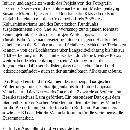
Initiiert und angeleitet wurde das Projekt von der Fotografin
Ekaterina Skerleva und der Filmemacherin und Medienpädagogin
Susanne Mi-Son Quester. Das Duo hatte die Klasse bereits im
Vorjahr bei einem mit dem Crossmedia-Preis 2025 des
Kulturministeriums und des Bayerischen Rundfunks
ausgezeichneten Foto- und KI-Workshop zur digitalen Identität
kennengelernt. Ziel des diesjährigen Workshops war eine
künstlerische Auseinandersetzung mit dem eigenen Stadtviertel;
dabei lernten die Schülerinnen und Schüler verschiedene Techniken
kennen – von der Lochkamera über Langzeitbelichtung bis hin zur
Bildbearbeitung mit KI – und erwarben durch die kreative Praxis
weitreichende Medienkompetenzen. Zudem wurden die
Jugendlichen dafür sensibilisiert, dass Geschichte überall und
jederzeit stattfindet – auch in der unmittelbaren Alltagsumgebung.
Das Projekt entstand im Rahmen des medienpädagogischen
Förderprogramms des Stadtjugendamts der Landeshauptstadt
München und des Netzwerks Interaktiv. Es wurde außerdem vom
Bezirksausschuss Laim gefördert. Ein besonderer Dank gilt dem
Stadtteilhistoriker Norbert Winkler und dem Stadtarchiv München
für die Bereitstellung von historischem Bild- und Kartenmaterial
sowie der Klassenleiterin Manuela Jourdan für die vertrauensvolle
Zusammenarbeit.
Eintritt zu Ausstellung und Vernissage frei