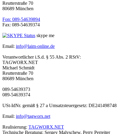
Reutterstraße 70
80689 München
Fon: 089-54639894
Fax: 089-54639374
skype me
Email:
info@laim-online.de
Verantwortlicher i.S.d. § 55 Abs. 2 RStV:
TAGWORX.NET
Michael Schmidt
Reutterstraße 70
80689 München
089-54639373
089-54639374
USt-IdNr. gemäß § 27 a Umsatzsteuergesetz: DE241498748
Email:
info@tagworx.net
Realisierung:
TAGWORX.NET
Technische Beratung: Sergey Malyschew, Perry Perreiter