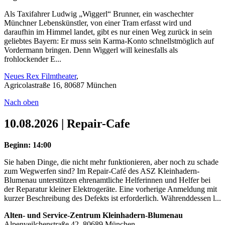
Als Taxifahrer Ludwig „Wiggerl“ Brunner, ein waschechter
Münchner Lebenskünstler, von einer Tram erfasst wird und
daraufhin im Himmel landet, gibt es nur einen Weg zurück in sein
geliebtes Bayern: Er muss sein Karma-Konto schnellstmöglich auf
Vordermann bringen. Denn Wiggerl will keinesfalls als
frohlockender E...
Neues Rex Filmtheater
,
Agricolastraße 16, 80687 München
Nach oben
10.08.2026 | Repair-Cafe
Beginn: 14:00
Sie haben Dinge, die nicht mehr funktionieren, aber noch zu schade
zum Wegwerfen sind? Im Repair-Café des ASZ Kleinhadern-
Blumenau unterstützen ehrenamtliche Helferinnen und Helfer bei
der Reparatur kleiner Elektrogeräte. Eine vorherige Anmeldung mit
kurzer Beschreibung des Defekts ist erforderlich. Währenddessen l...
Alten- und Service-Zentrum Kleinhadern-Blumenau
Alpenveilchenstraße 42, 80689 München