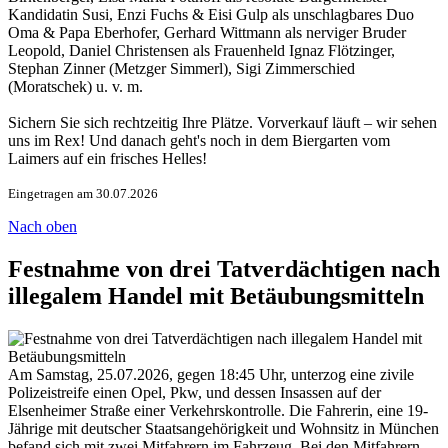
Kandidatin Susi, Enzi Fuchs & Eisi Gulp als unschlagbares Duo
Oma & Papa Eberhofer, Gerhard Wittmann als nerviger Bruder
Leopold, Daniel Christensen als Frauenheld Ignaz Flötzinger,
Stephan Zinner (Metzger Simmerl), Sigi Zimmerschied
(Moratschek) u. v. m.
Sichern Sie sich rechtzeitig Ihre Plätze. Vorverkauf läuft – wir sehen
uns im Rex! Und danach geht's noch in dem Biergarten vom
Laimers auf ein frisches Helles!
Eingetragen am 30.07.2026
Nach oben
Festnahme von drei Tatverdächtigen nach
illegalem Handel mit Betäubungsmitteln
Am Samstag, 25.07.2026, gegen 18:45 Uhr, unterzog eine zivile
Polizeistreife einen Opel, Pkw, und dessen Insassen auf der
Elsenheimer Straße einer Verkehrskontrolle. Die Fahrerin, eine 19-
Jährige mit deutscher Staatsangehörigkeit und Wohnsitz in München
befand sich mit zwei Mitfahrern im Fahrzeug. Bei den Mitfahrern