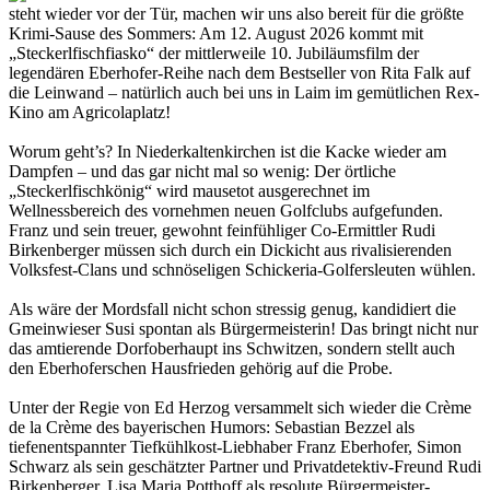
steht wieder vor der Tür, machen wir uns also bereit für die größte
Krimi-Sause des Sommers: Am 12. August 2026 kommt mit
„Steckerlfischfiasko“ der mittlerweile 10. Jubiläumsfilm der
legendären Eberhofer-Reihe nach dem Bestseller von Rita Falk auf
die Leinwand – natürlich auch bei uns in Laim im gemütlichen Rex-
Kino am Agricolaplatz!
Worum geht’s? In Niederkaltenkirchen ist die Kacke wieder am
Dampfen – und das gar nicht mal so wenig: Der örtliche
„Steckerlfischkönig“ wird mausetot ausgerechnet im
Wellnessbereich des vornehmen neuen Golfclubs aufgefunden.
Franz und sein treuer, gewohnt feinfühliger Co-Ermittler Rudi
Birkenberger müssen sich durch ein Dickicht aus rivalisierenden
Volksfest-Clans und schnöseligen Schickeria-Golfersleuten wühlen.
Als wäre der Mordsfall nicht schon stressig genug, kandidiert die
Gmeinwieser Susi spontan als Bürgermeisterin! Das bringt nicht nur
das amtierende Dorfoberhaupt ins Schwitzen, sondern stellt auch
den Eberhoferschen Hausfrieden gehörig auf die Probe.
Unter der Regie von Ed Herzog versammelt sich wieder die Crème
de la Crème des bayerischen Humors: Sebastian Bezzel als
tiefenentspannter Tiefkühlkost-Liebhaber Franz Eberhofer, Simon
Schwarz als sein geschätzter Partner und Privatdetektiv-Freund Rudi
Birkenberger, Lisa Maria Potthoff als resolute Bürgermeister-