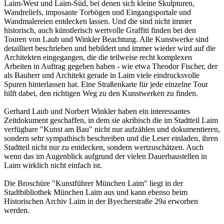
Laim-West und Laim-Süd, bei denen sich kleine Skulpturen,
Wandreliefs, imposante Torbögen und Eingangsportale und
Wandmalereien entdecken lassen. Und die sind nicht immer
historisch, auch künstlerisch wertvolle Graffiti finden bei den
Touren von Laub und Winkler Beachtung. Alle Kunstwerke sind
detailliert beschrieben und bebildert und immer wieder wird auf die
Architekten eingegangen, die die teilweise recht komplexen
Arbeiten in Auftrag gegeben haben - wie etwa Theodor Fischer, der
als Bauherr und Architekt gerade in Laim viele eindrucksvolle
Spuren hinterlassen hat. Eine Straßenkarte für jede einzelne Tour
hilft dabei, den richtigen Weg zu den Kunstwerken zu finden.
Gerhard Laub und Norbert Winkler haben ein interessantes
Zeitdokument geschaffen, in dem sie akribisch die im Stadtteil Laim
verfügbare "Kunst am Bau" nicht nur aufzählen und dokumentieren,
sondern sehr sympathisch beschreiben und die Leser einladen, ihren
Stadtteil nicht nur zu entdecken, sondern wertzuschätzen. Auch
wenn das im Augenblick aufgrund der vielen Dauerbaustellen in
Laim wirklich nicht einfach ist.
Die Broschüre "Kunstführer München Laim" liegt in der
Stadtbibliothek München Laim aus und kann ebenso beim
Historischen Archiv Laim in der Byecherstraße 29a erworben
werden.