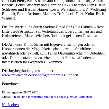
Christian Pfeil), Neues Rottmann Kino (Thomas Wilhelm), Studio
Isabella (Louis Anschütz und Hermine Bek), Theatiner Film (Claire
Schleeger und Bastian Hauser) sowie Werkstattkino e.V. (Wolfgang
Bihlmeir, Bernd Brehmer, Matthias Tiefenbeck, Doris Kuhn, Erich
Wagner).
Die Preisverleihung durch Stadtrat David Süß (Die Grünen – Rosa
Liste Stadtratsfraktion) in Vertretung des Oberbürgermeisters und
Kulturreferent Marek Wiechers findet mit geladenen Gästen statt.
Die Arthouse-Kinos bieten mit Eigenveranstaltungen oder in
Kooperationen die Möglichkeit, selten gezeigte Spielfilme,
nostalgisch oder aktuell, zum Teil in Originalsprache mit Untertiteln,
oder Dokumentationen zu sehen und mit Filmschaffenden und -
interessierten ins Gespräch zu kommen.
Die Jurybegründungen sind unter
www.muenchen.de/kinoprogrammpreis
zu finden.
Foto:dbreen
Eingetragen am 28.07.2026
Quelle:
Presse- und Informationsamt der Landeshauptstadt München
Nach oben