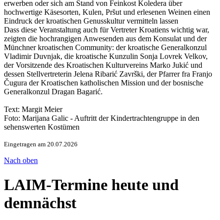
erwerben oder sich am Stand von Feinkost Koledera über
hochwertige Käsesorten, Kulen, Prs̆ut und erlesenen Weinen einen
Eindruck der kroatischen Genusskultur vermitteln lassen
Dass diese Veranstaltung auch für Vertreter Kroatiens wichtig war,
zeigten die hochrangigen Anwesenden aus dem Konsulat und der
Münchner kroatischen Community: der kroatische Generalkonzul
Vladimir Duvnjak, die kroatische Kunzulin Sonja Lovrek Velkov,
der Vorsitzende des Kroatischen Kulturvereins Marko Jukić und
dessen Stellvertreterin Jelena Ribarić Završki, der Pfarrer fra Franjo
Čugura der Kroatischen katholischen Mission und der bosnische
Generalkonzul Dragan Bagarić.
Text: Margit Meier
Foto: Marijana Galic - Auftritt der Kindertrachtengruppe in den
sehenswerten Kostümen
Eingetragen am 20.07.2026
Nach oben
LAIM-Termine heute und
demnächst