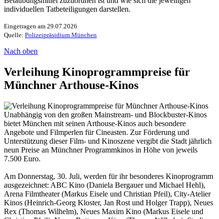
Betäubungsmittel zuzuordnen ist und wie sich die jeweiligen
individuellen Tatbeteiligungen darstellen.
Eingetragen am 29.07.2026
Quelle:
Polizeipräsidium München
Nach oben
Verleihung Kinoprogrammpreise für
Münchner Arthouse-Kinos
Unabhängig von den großen Mainstream- und Blockbuster-Kinos
bietet München mit seinen Arthouse-Kinos auch besondere
Angebote und Filmperlen für Cineasten. Zur Förderung und
Unterstützung dieser Film- und Kinoszene vergibt die Stadt jährlich
neun Preise an Münchner Programmkinos in Höhe von jeweils
7.500 Euro.
Am Donnerstag, 30. Juli, werden für ihr besonderes Kinoprogramm
ausgezeichnet: ABC Kino (Daniela Bergauer und Michael Hehl),
Arena Filmtheater (Markus Eisele und Christian Pfeil), City-Atelier
Kinos (Heinrich-Georg Kloster, Jan Rost und Holger Trapp), Neues
Rex (Thomas Wilhelm), Neues Maxim Kino (Markus Eisele und