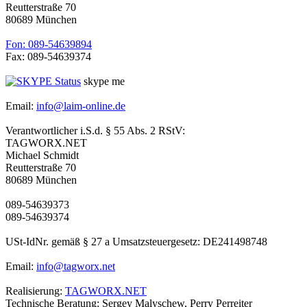
Reutterstraße 70
80689 München
Fon: 089-54639894
Fax: 089-54639374
skype me
Email:
info@laim-online.de
Verantwortlicher i.S.d. § 55 Abs. 2 RStV:
TAGWORX.NET
Michael Schmidt
Reutterstraße 70
80689 München
089-54639373
089-54639374
USt-IdNr. gemäß § 27 a Umsatzsteuergesetz: DE241498748
Email:
info@tagworx.net
Realisierung:
TAGWORX.NET
Technische Beratung: Sergey Malyschew, Perry Perreiter