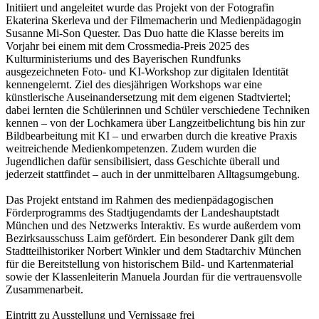
Initiiert und angeleitet wurde das Projekt von der Fotografin
Ekaterina Skerleva und der Filmemacherin und Medienpädagogin
Susanne Mi-Son Quester. Das Duo hatte die Klasse bereits im
Vorjahr bei einem mit dem Crossmedia-Preis 2025 des
Kulturministeriums und des Bayerischen Rundfunks
ausgezeichneten Foto- und KI-Workshop zur digitalen Identität
kennengelernt. Ziel des diesjährigen Workshops war eine
künstlerische Auseinandersetzung mit dem eigenen Stadtviertel;
dabei lernten die Schülerinnen und Schüler verschiedene Techniken
kennen – von der Lochkamera über Langzeitbelichtung bis hin zur
Bildbearbeitung mit KI – und erwarben durch die kreative Praxis
weitreichende Medienkompetenzen. Zudem wurden die
Jugendlichen dafür sensibilisiert, dass Geschichte überall und
jederzeit stattfindet – auch in der unmittelbaren Alltagsumgebung.
Das Projekt entstand im Rahmen des medienpädagogischen
Förderprogramms des Stadtjugendamts der Landeshauptstadt
München und des Netzwerks Interaktiv. Es wurde außerdem vom
Bezirksausschuss Laim gefördert. Ein besonderer Dank gilt dem
Stadtteilhistoriker Norbert Winkler und dem Stadtarchiv München
für die Bereitstellung von historischem Bild- und Kartenmaterial
sowie der Klassenleiterin Manuela Jourdan für die vertrauensvolle
Zusammenarbeit.
Eintritt zu Ausstellung und Vernissage frei