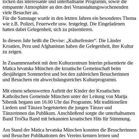
locken das interessante und unterhaltsame Programm, sowie die
entspannte Atmosphäre an den drei Veranstaltungswochenenden
viele Besucher an.
Für die Samstage wurde in den letzten Jahren ein besonderes Thema
wie z.B. Polizei, Feuerwehr usw. festgelegt. Die Eingeladenen
hatten dabei Gelegenheit, sich zu präsentieren.
In diesem Jahr heißt die Devise: „Kulturfenster“. Die Länder
Kroatien, Peru und Afghanistan haben die Gelegenheit, ihre Kultur
zu zeigen.
In Zusammenarbeit mit dem Kulturzentrum Interim präsentierte die
Matica hrvatska München die kroatische Gemeinschaft beim
diesjährigen Sommerfest und bot den zahlreichen Besucherinnen
und Besuchern ein abwechslungsreiches Kulturprogramm.
Mit einem sehenswerten Auftritt der Kinder der Kroatischen
Katholischen Gemeinde München unter der Leitung von Marija
̌Sibenik begann um 16.00 Uhr das Programm. Mit traditionellen
Liedern und Tänzen begeisterten die jungen Tänzer und
Tänzerinnen das Publikum. Anschließend sorgte die unterhaltsamen
Band Tročka Band mit bekannten kroatischen Hits für Stimmung.
Am Stand der Matica hrvatska München konnten die Besucherinnen
und Besucher Publikationen des Vereins kennen lernen und