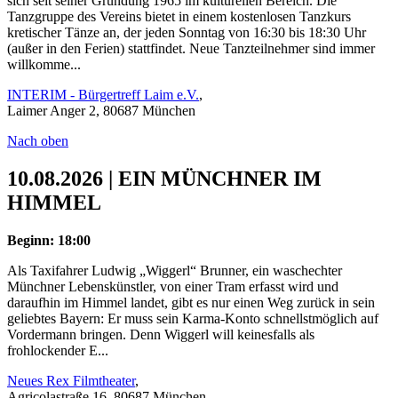
sich seit seiner Gründung 1965 im kulturellen Bereich. Die
Tanzgruppe des Vereins bietet in einem kostenlosen Tanzkurs
kretischer Tänze an, der jeden Sonntag von 16:30 bis 18:30 Uhr
(außer in den Ferien) stattfindet. Neue Tanzteilnehmer sind immer
willkomme...
INTERIM - Bürgertreff Laim e.V.
,
Laimer Anger 2, 80687 München
Nach oben
10.08.2026 | EIN MÜNCHNER IM
HIMMEL
Beginn: 18:00
Als Taxifahrer Ludwig „Wiggerl“ Brunner, ein waschechter
Münchner Lebenskünstler, von einer Tram erfasst wird und
daraufhin im Himmel landet, gibt es nur einen Weg zurück in sein
geliebtes Bayern: Er muss sein Karma-Konto schnellstmöglich auf
Vordermann bringen. Denn Wiggerl will keinesfalls als
frohlockender E...
Neues Rex Filmtheater
,
Agricolastraße 16, 80687 München