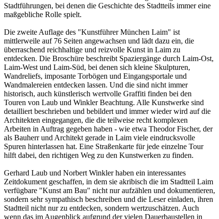
Stadtführungen, bei denen die Geschichte des Stadtteils immer eine
maßgebliche Rolle spielt.
Die zweite Auflage des "Kunstführer München Laim" ist
mittlerweile auf 76 Seiten angewachsen und lädt dazu ein, die
überraschend reichhaltige und reizvolle Kunst in Laim zu
entdecken. Die Broschüre beschreibt Spaziergänge durch Laim-Ost,
Laim-West und Laim-Süd, bei denen sich kleine Skulpturen,
Wandreliefs, imposante Torbögen und Eingangsportale und
Wandmalereien entdecken lassen. Und die sind nicht immer
historisch, auch künstlerisch wertvolle Graffiti finden bei den
Touren von Laub und Winkler Beachtung. Alle Kunstwerke sind
detailliert beschrieben und bebildert und immer wieder wird auf die
Architekten eingegangen, die die teilweise recht komplexen
Arbeiten in Auftrag gegeben haben - wie etwa Theodor Fischer, der
als Bauherr und Architekt gerade in Laim viele eindrucksvolle
Spuren hinterlassen hat. Eine Straßenkarte für jede einzelne Tour
hilft dabei, den richtigen Weg zu den Kunstwerken zu finden.
Gerhard Laub und Norbert Winkler haben ein interessantes
Zeitdokument geschaffen, in dem sie akribisch die im Stadtteil Laim
verfügbare "Kunst am Bau" nicht nur aufzählen und dokumentieren,
sondern sehr sympathisch beschreiben und die Leser einladen, ihren
Stadtteil nicht nur zu entdecken, sondern wertzuschätzen. Auch
wenn das im Augenblick aufgrund der vielen Dauerbaustellen in