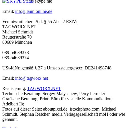
skype me
Email:
info@laim-online.de
Verantwortlicher i.S.d. § 55 Abs. 2 RStV:
TAGWORX.NET
Michael Schmidt
Reutterstraße 70
80689 München
089-54639373
089-54639374
USt-IdNr. gemäß § 27 a Umsatzsteuergesetz: DE241498748
Email:
info@tagworx.net
Realisierung:
TAGWORX.NET
Technische Beratung: Sergey Malyschew, Perry Perreiter
Grafische Beratung, Print: Büro für visuelle Kommunikation,
Adelbert Ilg
Fotos auf dieser Seite: aboutpixel.de, istockphoto.com, Michael
Schmidt, Stephan Rescher, media Verlagsgesellschaft mbH oder wie
genannt.