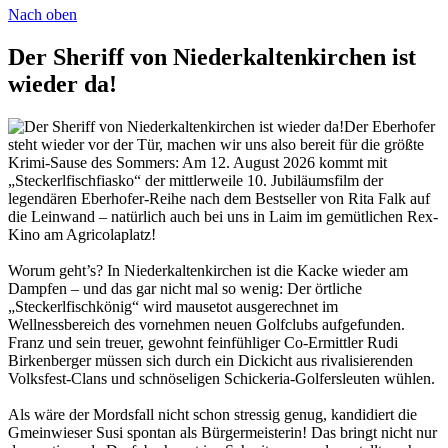
Nach oben
Der Sheriff von Niederkaltenkirchen ist
wieder da!
Der Eberhofer
steht wieder vor der Tür, machen wir uns also bereit für die größte
Krimi-Sause des Sommers: Am 12. August 2026 kommt mit
„Steckerlfischfiasko“ der mittlerweile 10. Jubiläumsfilm der
legendären Eberhofer-Reihe nach dem Bestseller von Rita Falk auf
die Leinwand – natürlich auch bei uns in Laim im gemütlichen Rex-
Kino am Agricolaplatz!
Worum geht’s? In Niederkaltenkirchen ist die Kacke wieder am
Dampfen – und das gar nicht mal so wenig: Der örtliche
„Steckerlfischkönig“ wird mausetot ausgerechnet im
Wellnessbereich des vornehmen neuen Golfclubs aufgefunden.
Franz und sein treuer, gewohnt feinfühliger Co-Ermittler Rudi
Birkenberger müssen sich durch ein Dickicht aus rivalisierenden
Volksfest-Clans und schnöseligen Schickeria-Golfersleuten wühlen.
Als wäre der Mordsfall nicht schon stressig genug, kandidiert die
Gmeinwieser Susi spontan als Bürgermeisterin! Das bringt nicht nur