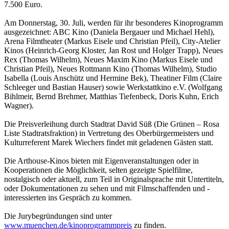
7.500 Euro.
Am Donnerstag, 30. Juli, werden für ihr besonderes Kinoprogramm
ausgezeichnet: ABC Kino (Daniela Bergauer und Michael Hehl),
Arena Filmtheater (Markus Eisele und Christian Pfeil), City-Atelier
Kinos (Heinrich-Georg Kloster, Jan Rost und Holger Trapp), Neues
Rex (Thomas Wilhelm), Neues Maxim Kino (Markus Eisele und
Christian Pfeil), Neues Rottmann Kino (Thomas Wilhelm), Studio
Isabella (Louis Anschütz und Hermine Bek), Theatiner Film (Claire
Schleeger und Bastian Hauser) sowie Werkstattkino e.V. (Wolfgang
Bihlmeir, Bernd Brehmer, Matthias Tiefenbeck, Doris Kuhn, Erich
Wagner).
Die Preisverleihung durch Stadtrat David Süß (Die Grünen – Rosa
Liste Stadtratsfraktion) in Vertretung des Oberbürgermeisters und
Kulturreferent Marek Wiechers findet mit geladenen Gästen statt.
Die Arthouse-Kinos bieten mit Eigenveranstaltungen oder in
Kooperationen die Möglichkeit, selten gezeigte Spielfilme,
nostalgisch oder aktuell, zum Teil in Originalsprache mit Untertiteln,
oder Dokumentationen zu sehen und mit Filmschaffenden und -
interessierten ins Gespräch zu kommen.
Die Jurybegründungen sind unter
www.muenchen.de/kinoprogrammpreis
zu finden.