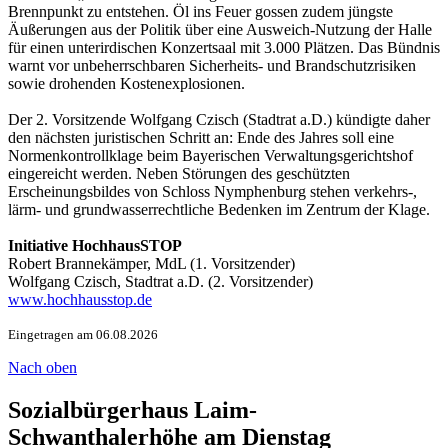
Brennpunkt zu entstehen. Öl ins Feuer gossen zudem jüngste
Äußerungen aus der Politik über eine Ausweich-Nutzung der Halle
für einen unterirdischen Konzertsaal mit 3.000 Plätzen. Das Bündnis
warnt vor unbeherrschbaren Sicherheits- und Brandschutzrisiken
sowie drohenden Kostenexplosionen.
Der 2. Vorsitzende Wolfgang Czisch (Stadtrat a.D.) kündigte daher
den nächsten juristischen Schritt an: Ende des Jahres soll eine
Normenkontrollklage beim Bayerischen Verwaltungsgerichtshof
eingereicht werden. Neben Störungen des geschützten
Erscheinungsbildes von Schloss Nymphenburg stehen verkehrs-,
lärm- und grundwasserrechtliche Bedenken im Zentrum der Klage.
Initiative HochhausSTOP
Robert Brannekämper, MdL (1. Vorsitzender)
Wolfgang Czisch, Stadtrat a.D. (2. Vorsitzender)
www.hochhausstop.de
Eingetragen am 06.08.2026
Nach oben
Sozialbürgerhaus Laim-
Schwanthalerhöhe am Dienstag