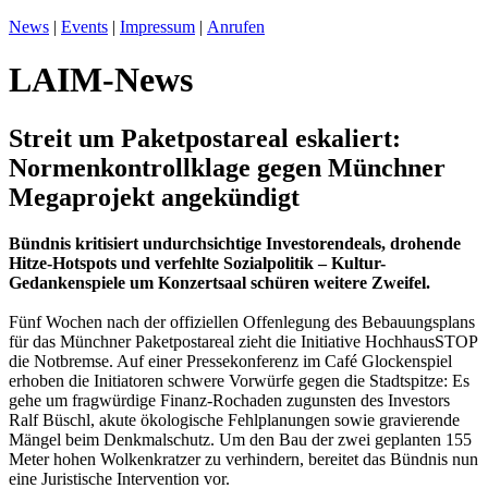
News
|
Events
|
Impressum
|
Anrufen
LAIM-News
Streit um Paketpostareal eskaliert:
Normenkontrollklage gegen Münchner
Megaprojekt angekündigt
Bündnis kritisiert undurchsichtige Investorendeals, drohende
Hitze-Hotspots und verfehlte Sozialpolitik – Kultur-
Gedankenspiele um Konzertsaal schüren weitere Zweifel.
Fünf Wochen nach der offiziellen Offenlegung des Bebauungsplans
für das Münchner Paketpostareal zieht die Initiative HochhausSTOP
die Notbremse. Auf einer Pressekonferenz im Café Glockenspiel
erhoben die Initiatoren schwere Vorwürfe gegen die Stadtspitze: Es
gehe um fragwürdige Finanz-Rochaden zugunsten des Investors
Ralf Büschl, akute ökologische Fehlplanungen sowie gravierende
Mängel beim Denkmalschutz. Um den Bau der zwei geplanten 155
Meter hohen Wolkenkratzer zu verhindern, bereitet das Bündnis nun
eine Juristische Intervention vor.