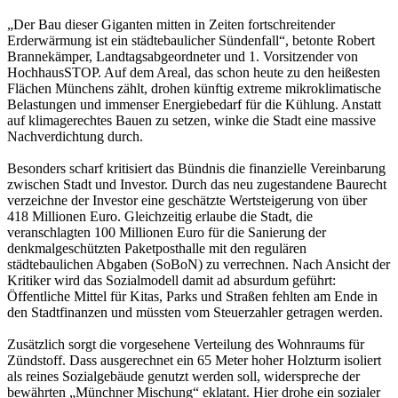
„Der Bau dieser Giganten mitten in Zeiten fortschreitender
Erderwärmung ist ein städtebaulicher Sündenfall“, betonte Robert
Brannekämper, Landtagsabgeordneter und 1. Vorsitzender von
HochhausSTOP. Auf dem Areal, das schon heute zu den heißesten
Flächen Münchens zählt, drohen künftig extreme mikroklimatische
Belastungen und immenser Energiebedarf für die Kühlung. Anstatt
auf klimagerechtes Bauen zu setzen, winke die Stadt eine massive
Nachverdichtung durch.
Besonders scharf kritisiert das Bündnis die finanzielle Vereinbarung
zwischen Stadt und Investor. Durch das neu zugestandene Baurecht
verzeichne der Investor eine geschätzte Wertsteigerung von über
418 Millionen Euro. Gleichzeitig erlaube die Stadt, die
veranschlagten 100 Millionen Euro für die Sanierung der
denkmalgeschützten Paketposthalle mit den regulären
städtebaulichen Abgaben (SoBoN) zu verrechnen. Nach Ansicht der
Kritiker wird das Sozialmodell damit ad absurdum geführt:
Öffentliche Mittel für Kitas, Parks und Straßen fehlten am Ende in
den Stadtfinanzen und müssten vom Steuerzahler getragen werden.
Zusätzlich sorgt die vorgesehene Verteilung des Wohnraums für
Zündstoff. Dass ausgerechnet ein 65 Meter hoher Holzturm isoliert
als reines Sozialgebäude genutzt werden soll, widerspreche der
bewährten „Münchner Mischung“ eklatant. Hier drohe ein sozialer