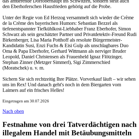
das amtierende Dorfoberhaupt ins Schwitzen, sondern stellt auch
den Eberhoferschen Hausfrieden gehörig auf die Probe.
Unter der Regie von Ed Herzog versammelt sich wieder die Crème
de la Crème des bayerischen Humors: Sebastian Bezzel als
tiefenentspannter Tiefkühlkost-Liebhaber Franz Eberhofer, Simon
Schwarz als sein geschätzter Partner und Privatdetektiv-Freund Rudi
Birkenberger, Lisa Maria Potthoff als resolute Bürgermeister-
Kandidatin Susi, Enzi Fuchs & Eisi Gulp als unschlagbares Duo
Oma & Papa Eberhofer, Gerhard Wittmann als nerviger Bruder
Leopold, Daniel Christensen als Frauenheld Ignaz Flötzinger,
Stephan Zinner (Metzger Simmerl), Sigi Zimmerschied
(Moratschek) u. v. m.
Sichern Sie sich rechtzeitig Ihre Plätze. Vorverkauf läuft – wir sehen
uns im Rex! Und danach geht's noch in dem Biergarten vom
Laimers auf ein frisches Helles!
Eingetragen am 30.07.2026
Nach oben
Festnahme von drei Tatverdächtigen nach
illegalem Handel mit Betäubungsmitteln