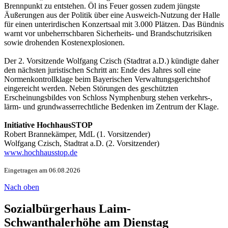
Brennpunkt zu entstehen. Öl ins Feuer gossen zudem jüngste
Äußerungen aus der Politik über eine Ausweich-Nutzung der Halle
für einen unterirdischen Konzertsaal mit 3.000 Plätzen. Das Bündnis
warnt vor unbeherrschbaren Sicherheits- und Brandschutzrisiken
sowie drohenden Kostenexplosionen.
Der 2. Vorsitzende Wolfgang Czisch (Stadtrat a.D.) kündigte daher
den nächsten juristischen Schritt an: Ende des Jahres soll eine
Normenkontrollklage beim Bayerischen Verwaltungsgerichtshof
eingereicht werden. Neben Störungen des geschützten
Erscheinungsbildes von Schloss Nymphenburg stehen verkehrs-,
lärm- und grundwasserrechtliche Bedenken im Zentrum der Klage.
Initiative HochhausSTOP
Robert Brannekämper, MdL (1. Vorsitzender)
Wolfgang Czisch, Stadtrat a.D. (2. Vorsitzender)
www.hochhausstop.de
Eingetragen am 06.08.2026
Nach oben
Sozialbürgerhaus Laim-
Schwanthalerhöhe am Dienstag