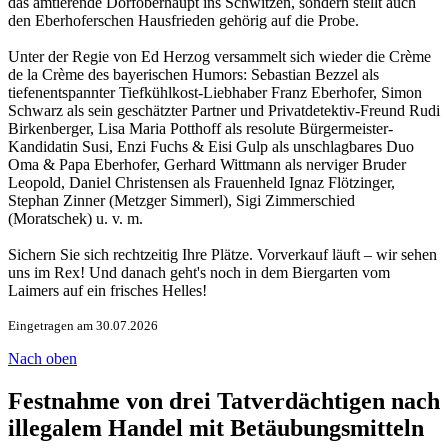
das amtierende Dorfoberhaupt ins Schwitzen, sondern stellt auch
den Eberhoferschen Hausfrieden gehörig auf die Probe.
Unter der Regie von Ed Herzog versammelt sich wieder die Crème
de la Crème des bayerischen Humors: Sebastian Bezzel als
tiefenentspannter Tiefkühlkost-Liebhaber Franz Eberhofer, Simon
Schwarz als sein geschätzter Partner und Privatdetektiv-Freund Rudi
Birkenberger, Lisa Maria Potthoff als resolute Bürgermeister-
Kandidatin Susi, Enzi Fuchs & Eisi Gulp als unschlagbares Duo
Oma & Papa Eberhofer, Gerhard Wittmann als nerviger Bruder
Leopold, Daniel Christensen als Frauenheld Ignaz Flötzinger,
Stephan Zinner (Metzger Simmerl), Sigi Zimmerschied
(Moratschek) u. v. m.
Sichern Sie sich rechtzeitig Ihre Plätze. Vorverkauf läuft – wir sehen
uns im Rex! Und danach geht's noch in dem Biergarten vom
Laimers auf ein frisches Helles!
Eingetragen am 30.07.2026
Nach oben
Festnahme von drei Tatverdächtigen nach
illegalem Handel mit Betäubungsmitteln