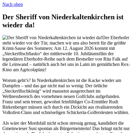
Nach oben
Der Sheriff von Niederkaltenkirchen ist
wieder da!
Der Eberhofer
steht wieder vor der Tür, machen wir uns also bereit für die größte
Krimi-Sause des Sommers: Am 12. August 2026 kommt mit
„Steckerlfischfiasko“ der mittlerweile 10. Jubiläumsfilm der
legendären Eberhofer-Reihe nach dem Bestseller von Rita Falk auf
die Leinwand – natürlich auch bei uns in Laim im gemütlichen Rex-
Kino am Agricolaplatz!
Worum geht’s? In Niederkaltenkirchen ist die Kacke wieder am
Dampfen – und das gar nicht mal so wenig: Der örtliche
„Steckerlfischkönig“ wird mausetot ausgerechnet im
Wellnessbereich des vornehmen neuen Golfclubs aufgefunden.
Franz und sein treuer, gewohnt feinfühliger Co-Ermittler Rudi
Birkenberger müssen sich durch ein Dickicht aus rivalisierenden
Volksfest-Clans und schnöseligen Schickeria-Golfersleuten wühlen.
Als wäre der Mordsfall nicht schon stressig genug, kandidiert die
Gmeinwieser Susi spontan als Bürgermeisterin! Das bringt nicht nur