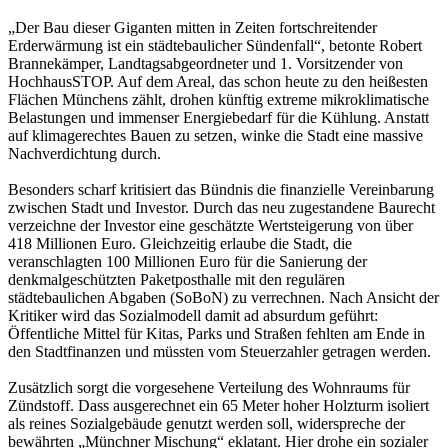
„Der Bau dieser Giganten mitten in Zeiten fortschreitender
Erderwärmung ist ein städtebaulicher Sündenfall“, betonte Robert
Brannekämper, Landtagsabgeordneter und 1. Vorsitzender von
HochhausSTOP. Auf dem Areal, das schon heute zu den heißesten
Flächen Münchens zählt, drohen künftig extreme mikroklimatische
Belastungen und immenser Energiebedarf für die Kühlung. Anstatt
auf klimagerechtes Bauen zu setzen, winke die Stadt eine massive
Nachverdichtung durch.
Besonders scharf kritisiert das Bündnis die finanzielle Vereinbarung
zwischen Stadt und Investor. Durch das neu zugestandene Baurecht
verzeichne der Investor eine geschätzte Wertsteigerung von über
418 Millionen Euro. Gleichzeitig erlaube die Stadt, die
veranschlagten 100 Millionen Euro für die Sanierung der
denkmalgeschützten Paketposthalle mit den regulären
städtebaulichen Abgaben (SoBoN) zu verrechnen. Nach Ansicht der
Kritiker wird das Sozialmodell damit ad absurdum geführt:
Öffentliche Mittel für Kitas, Parks und Straßen fehlten am Ende in
den Stadtfinanzen und müssten vom Steuerzahler getragen werden.
Zusätzlich sorgt die vorgesehene Verteilung des Wohnraums für
Zündstoff. Dass ausgerechnet ein 65 Meter hoher Holzturm isoliert
als reines Sozialgebäude genutzt werden soll, widerspreche der
bewährten „Münchner Mischung“ eklatant. Hier drohe ein sozialer