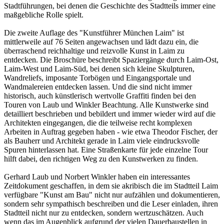
Stadtführungen, bei denen die Geschichte des Stadtteils immer eine
maßgebliche Rolle spielt.
Die zweite Auflage des "Kunstführer München Laim" ist
mittlerweile auf 76 Seiten angewachsen und lädt dazu ein, die
überraschend reichhaltige und reizvolle Kunst in Laim zu
entdecken. Die Broschüre beschreibt Spaziergänge durch Laim-Ost,
Laim-West und Laim-Süd, bei denen sich kleine Skulpturen,
Wandreliefs, imposante Torbögen und Eingangsportale und
Wandmalereien entdecken lassen. Und die sind nicht immer
historisch, auch künstlerisch wertvolle Graffiti finden bei den
Touren von Laub und Winkler Beachtung. Alle Kunstwerke sind
detailliert beschrieben und bebildert und immer wieder wird auf die
Architekten eingegangen, die die teilweise recht komplexen
Arbeiten in Auftrag gegeben haben - wie etwa Theodor Fischer, der
als Bauherr und Architekt gerade in Laim viele eindrucksvolle
Spuren hinterlassen hat. Eine Straßenkarte für jede einzelne Tour
hilft dabei, den richtigen Weg zu den Kunstwerken zu finden.
Gerhard Laub und Norbert Winkler haben ein interessantes
Zeitdokument geschaffen, in dem sie akribisch die im Stadtteil Laim
verfügbare "Kunst am Bau" nicht nur aufzählen und dokumentieren,
sondern sehr sympathisch beschreiben und die Leser einladen, ihren
Stadtteil nicht nur zu entdecken, sondern wertzuschätzen. Auch
wenn das im Augenblick aufgrund der vielen Dauerbaustellen in