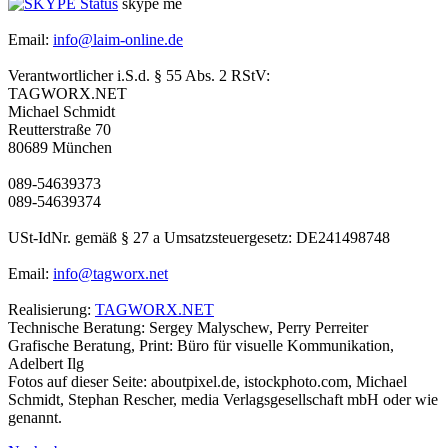
skype me
Email:
info@laim-online.de
Verantwortlicher i.S.d. § 55 Abs. 2 RStV:
TAGWORX.NET
Michael Schmidt
Reutterstraße 70
80689 München
089-54639373
089-54639374
USt-IdNr. gemäß § 27 a Umsatzsteuergesetz: DE241498748
Email:
info@tagworx.net
Realisierung:
TAGWORX.NET
Technische Beratung: Sergey Malyschew, Perry Perreiter
Grafische Beratung, Print: Büro für visuelle Kommunikation,
Adelbert Ilg
Fotos auf dieser Seite: aboutpixel.de, istockphoto.com, Michael
Schmidt, Stephan Rescher, media Verlagsgesellschaft mbH oder wie
genannt.