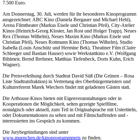
7.500 Euro.
Am Donnerstag, 30. Juli, werden für ihr besonderes Kinoprogramm
ausgezeichnet: ABC Kino (Daniela Bergauer und Michael Hehl),
Arena Filmtheater (Markus Eisele und Christian Pfeil), City-Atelier
Kinos (Heinrich-Georg Kloster, Jan Rost und Holger Trapp), Neues
Rex (Thomas Wilhelm), Neues Maxim Kino (Markus Eisele und
Christian Pfeil), Neues Rottmann Kino (Thomas Wilhelm), Studio
Isabella (Louis Anschütz und Hermine Bek), Theatiner Film (Claire
Schleeger und Bastian Hauser) sowie Werkstattkino e.V. (Wolfgang
Bihlmeir, Bernd Brehmer, Matthias Tiefenbeck, Doris Kuhn, Erich
Wagner).
Die Preisverleihung durch Stadtrat David Süß (Die Grünen – Rosa
Liste Stadtratsfraktion) in Vertretung des Oberbürgermeisters und
Kulturreferent Marek Wiechers findet mit geladenen Gästen statt.
Die Arthouse-Kinos bieten mit Eigenveranstaltungen oder in
Kooperationen die Möglichkeit, selten gezeigte Spielfilme,
nostalgisch oder aktuell, zum Teil in Originalsprache mit Untertiteln,
oder Dokumentationen zu sehen und mit Filmschaffenden und -
interessierten ins Gespräch zu kommen.
Die Jurybegründungen sind unter
www.muenchen.de/kinoprogrammpreis
zu finden.