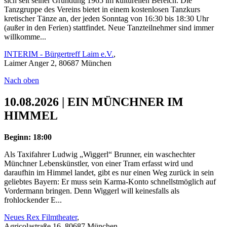
sich seit seiner Gründung 1965 im kulturellen Bereich. Die
Tanzgruppe des Vereins bietet in einem kostenlosen Tanzkurs
kretischer Tänze an, der jeden Sonntag von 16:30 bis 18:30 Uhr
(außer in den Ferien) stattfindet. Neue Tanzteilnehmer sind immer
willkomme...
INTERIM - Bürgertreff Laim e.V.
,
Laimer Anger 2, 80687 München
Nach oben
10.08.2026 | EIN MÜNCHNER IM
HIMMEL
Beginn: 18:00
Als Taxifahrer Ludwig „Wiggerl“ Brunner, ein waschechter
Münchner Lebenskünstler, von einer Tram erfasst wird und
daraufhin im Himmel landet, gibt es nur einen Weg zurück in sein
geliebtes Bayern: Er muss sein Karma-Konto schnellstmöglich auf
Vordermann bringen. Denn Wiggerl will keinesfalls als
frohlockender E...
Neues Rex Filmtheater
,
Agricolastraße 16, 80687 München