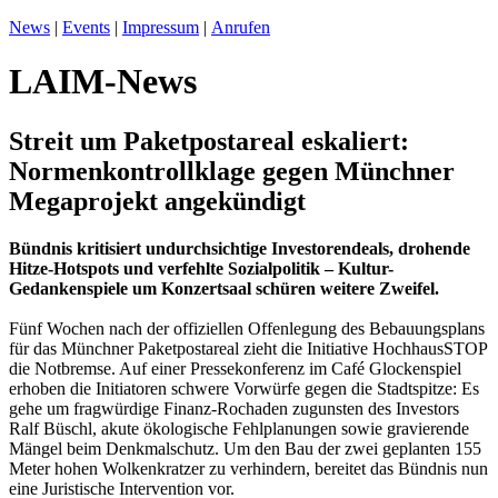
News
|
Events
|
Impressum
|
Anrufen
LAIM-News
Streit um Paketpostareal eskaliert:
Normenkontrollklage gegen Münchner
Megaprojekt angekündigt
Bündnis kritisiert undurchsichtige Investorendeals, drohende
Hitze-Hotspots und verfehlte Sozialpolitik – Kultur-
Gedankenspiele um Konzertsaal schüren weitere Zweifel.
Fünf Wochen nach der offiziellen Offenlegung des Bebauungsplans
für das Münchner Paketpostareal zieht die Initiative HochhausSTOP
die Notbremse. Auf einer Pressekonferenz im Café Glockenspiel
erhoben die Initiatoren schwere Vorwürfe gegen die Stadtspitze: Es
gehe um fragwürdige Finanz-Rochaden zugunsten des Investors
Ralf Büschl, akute ökologische Fehlplanungen sowie gravierende
Mängel beim Denkmalschutz. Um den Bau der zwei geplanten 155
Meter hohen Wolkenkratzer zu verhindern, bereitet das Bündnis nun
eine Juristische Intervention vor.