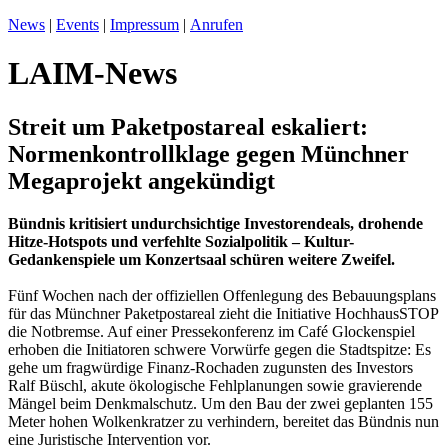
News
|
Events
|
Impressum
|
Anrufen
LAIM-News
Streit um Paketpostareal eskaliert:
Normenkontrollklage gegen Münchner
Megaprojekt angekündigt
Bündnis kritisiert undurchsichtige Investorendeals, drohende
Hitze-Hotspots und verfehlte Sozialpolitik – Kultur-
Gedankenspiele um Konzertsaal schüren weitere Zweifel.
Fünf Wochen nach der offiziellen Offenlegung des Bebauungsplans
für das Münchner Paketpostareal zieht die Initiative HochhausSTOP
die Notbremse. Auf einer Pressekonferenz im Café Glockenspiel
erhoben die Initiatoren schwere Vorwürfe gegen die Stadtspitze: Es
gehe um fragwürdige Finanz-Rochaden zugunsten des Investors
Ralf Büschl, akute ökologische Fehlplanungen sowie gravierende
Mängel beim Denkmalschutz. Um den Bau der zwei geplanten 155
Meter hohen Wolkenkratzer zu verhindern, bereitet das Bündnis nun
eine Juristische Intervention vor.