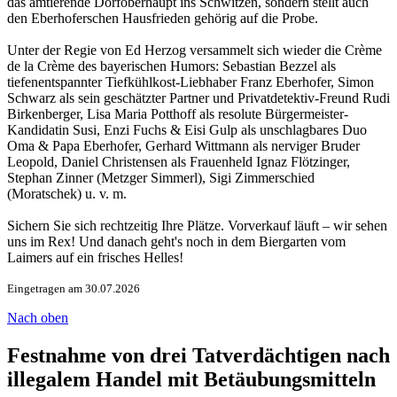
das amtierende Dorfoberhaupt ins Schwitzen, sondern stellt auch
den Eberhoferschen Hausfrieden gehörig auf die Probe.
Unter der Regie von Ed Herzog versammelt sich wieder die Crème
de la Crème des bayerischen Humors: Sebastian Bezzel als
tiefenentspannter Tiefkühlkost-Liebhaber Franz Eberhofer, Simon
Schwarz als sein geschätzter Partner und Privatdetektiv-Freund Rudi
Birkenberger, Lisa Maria Potthoff als resolute Bürgermeister-
Kandidatin Susi, Enzi Fuchs & Eisi Gulp als unschlagbares Duo
Oma & Papa Eberhofer, Gerhard Wittmann als nerviger Bruder
Leopold, Daniel Christensen als Frauenheld Ignaz Flötzinger,
Stephan Zinner (Metzger Simmerl), Sigi Zimmerschied
(Moratschek) u. v. m.
Sichern Sie sich rechtzeitig Ihre Plätze. Vorverkauf läuft – wir sehen
uns im Rex! Und danach geht's noch in dem Biergarten vom
Laimers auf ein frisches Helles!
Eingetragen am 30.07.2026
Nach oben
Festnahme von drei Tatverdächtigen nach
illegalem Handel mit Betäubungsmitteln