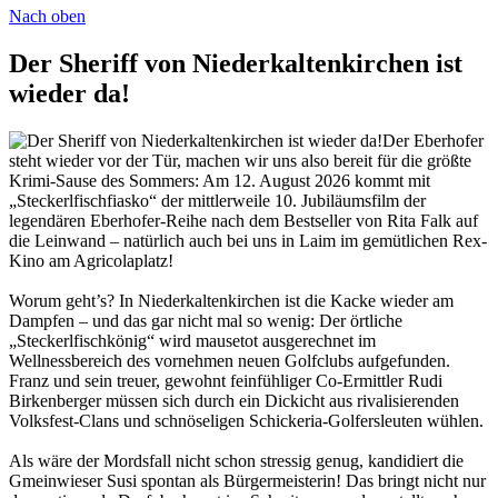
Nach oben
Der Sheriff von Niederkaltenkirchen ist
wieder da!
Der Eberhofer
steht wieder vor der Tür, machen wir uns also bereit für die größte
Krimi-Sause des Sommers: Am 12. August 2026 kommt mit
„Steckerlfischfiasko“ der mittlerweile 10. Jubiläumsfilm der
legendären Eberhofer-Reihe nach dem Bestseller von Rita Falk auf
die Leinwand – natürlich auch bei uns in Laim im gemütlichen Rex-
Kino am Agricolaplatz!
Worum geht’s? In Niederkaltenkirchen ist die Kacke wieder am
Dampfen – und das gar nicht mal so wenig: Der örtliche
„Steckerlfischkönig“ wird mausetot ausgerechnet im
Wellnessbereich des vornehmen neuen Golfclubs aufgefunden.
Franz und sein treuer, gewohnt feinfühliger Co-Ermittler Rudi
Birkenberger müssen sich durch ein Dickicht aus rivalisierenden
Volksfest-Clans und schnöseligen Schickeria-Golfersleuten wühlen.
Als wäre der Mordsfall nicht schon stressig genug, kandidiert die
Gmeinwieser Susi spontan als Bürgermeisterin! Das bringt nicht nur