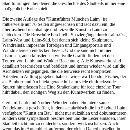
Stadtführungen, bei denen die Geschichte des Stadtteils immer eine
maßgebliche Rolle spielt.
Die zweite Auflage des "Kunstführer München Laim" ist
mittlerweile auf 76 Seiten angewachsen und lädt dazu ein, die
überraschend reichhaltige und reizvolle Kunst in Laim zu
entdecken. Die Broschüre beschreibt Spaziergänge durch Laim-Ost,
Laim-West und Laim-Süd, bei denen sich kleine Skulpturen,
Wandreliefs, imposante Torbögen und Eingangsportale und
Wandmalereien entdecken lassen. Und die sind nicht immer
historisch, auch künstlerisch wertvolle Graffiti finden bei den
Touren von Laub und Winkler Beachtung. Alle Kunstwerke sind
detailliert beschrieben und bebildert und immer wieder wird auf die
Architekten eingegangen, die die teilweise recht komplexen
Arbeiten in Auftrag gegeben haben - wie etwa Theodor Fischer, der
als Bauherr und Architekt gerade in Laim viele eindrucksvolle
Spuren hinterlassen hat. Eine Straßenkarte für jede einzelne Tour
hilft dabei, den richtigen Weg zu den Kunstwerken zu finden.
Gerhard Laub und Norbert Winkler haben ein interessantes
Zeitdokument geschaffen, in dem sie akribisch die im Stadtteil Laim
verfügbare "Kunst am Bau" nicht nur aufzählen und dokumentieren,
sondern sehr sympathisch beschreiben und die Leser einladen, ihren
Stadtteil nicht nur zu entdecken, sondern wertzuschätzen. Auch
wenn das im Augenblick aufgrund der vielen Dauerbaustellen in