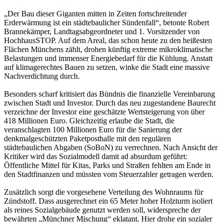
„Der Bau dieser Giganten mitten in Zeiten fortschreitender
Erderwärmung ist ein städtebaulicher Sündenfall“, betonte Robert
Brannekämper, Landtagsabgeordneter und 1. Vorsitzender von
HochhausSTOP. Auf dem Areal, das schon heute zu den heißesten
Flächen Münchens zählt, drohen künftig extreme mikroklimatische
Belastungen und immenser Energiebedarf für die Kühlung. Anstatt
auf klimagerechtes Bauen zu setzen, winke die Stadt eine massive
Nachverdichtung durch.
Besonders scharf kritisiert das Bündnis die finanzielle Vereinbarung
zwischen Stadt und Investor. Durch das neu zugestandene Baurecht
verzeichne der Investor eine geschätzte Wertsteigerung von über
418 Millionen Euro. Gleichzeitig erlaube die Stadt, die
veranschlagten 100 Millionen Euro für die Sanierung der
denkmalgeschützten Paketposthalle mit den regulären
städtebaulichen Abgaben (SoBoN) zu verrechnen. Nach Ansicht der
Kritiker wird das Sozialmodell damit ad absurdum geführt:
Öffentliche Mittel für Kitas, Parks und Straßen fehlten am Ende in
den Stadtfinanzen und müssten vom Steuerzahler getragen werden.
Zusätzlich sorgt die vorgesehene Verteilung des Wohnraums für
Zündstoff. Dass ausgerechnet ein 65 Meter hoher Holzturm isoliert
als reines Sozialgebäude genutzt werden soll, widerspreche der
bewährten „Münchner Mischung“ eklatant. Hier drohe ein sozialer