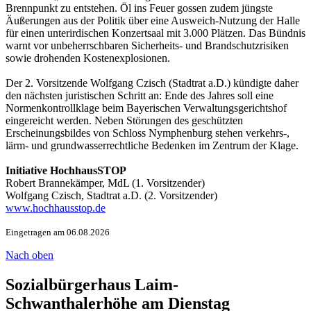
Brennpunkt zu entstehen. Öl ins Feuer gossen zudem jüngste
Äußerungen aus der Politik über eine Ausweich-Nutzung der Halle
für einen unterirdischen Konzertsaal mit 3.000 Plätzen. Das Bündnis
warnt vor unbeherrschbaren Sicherheits- und Brandschutzrisiken
sowie drohenden Kostenexplosionen.
Der 2. Vorsitzende Wolfgang Czisch (Stadtrat a.D.) kündigte daher
den nächsten juristischen Schritt an: Ende des Jahres soll eine
Normenkontrollklage beim Bayerischen Verwaltungsgerichtshof
eingereicht werden. Neben Störungen des geschützten
Erscheinungsbildes von Schloss Nymphenburg stehen verkehrs-,
lärm- und grundwasserrechtliche Bedenken im Zentrum der Klage.
Initiative HochhausSTOP
Robert Brannekämper, MdL (1. Vorsitzender)
Wolfgang Czisch, Stadtrat a.D. (2. Vorsitzender)
www.hochhausstop.de
Eingetragen am 06.08.2026
Nach oben
Sozialbürgerhaus Laim-
Schwanthalerhöhe am Dienstag