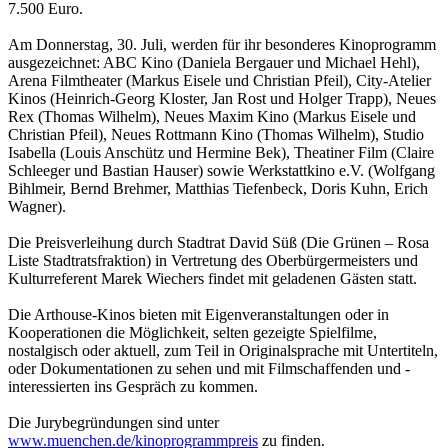
7.500 Euro.
Am Donnerstag, 30. Juli, werden für ihr besonderes Kinoprogramm
ausgezeichnet: ABC Kino (Daniela Bergauer und Michael Hehl),
Arena Filmtheater (Markus Eisele und Christian Pfeil), City-Atelier
Kinos (Heinrich-Georg Kloster, Jan Rost und Holger Trapp), Neues
Rex (Thomas Wilhelm), Neues Maxim Kino (Markus Eisele und
Christian Pfeil), Neues Rottmann Kino (Thomas Wilhelm), Studio
Isabella (Louis Anschütz und Hermine Bek), Theatiner Film (Claire
Schleeger und Bastian Hauser) sowie Werkstattkino e.V. (Wolfgang
Bihlmeir, Bernd Brehmer, Matthias Tiefenbeck, Doris Kuhn, Erich
Wagner).
Die Preisverleihung durch Stadtrat David Süß (Die Grünen – Rosa
Liste Stadtratsfraktion) in Vertretung des Oberbürgermeisters und
Kulturreferent Marek Wiechers findet mit geladenen Gästen statt.
Die Arthouse-Kinos bieten mit Eigenveranstaltungen oder in
Kooperationen die Möglichkeit, selten gezeigte Spielfilme,
nostalgisch oder aktuell, zum Teil in Originalsprache mit Untertiteln,
oder Dokumentationen zu sehen und mit Filmschaffenden und -
interessierten ins Gespräch zu kommen.
Die Jurybegründungen sind unter
www.muenchen.de/kinoprogrammpreis
zu finden.