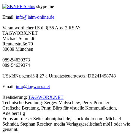
skype me
Email:
info@laim-online.de
Verantwortlicher i.S.d. § 55 Abs. 2 RStV:
TAGWORX.NET
Michael Schmidt
Reutterstraße 70
80689 München
089-54639373
089-54639374
USt-IdNr. gemäß § 27 a Umsatzsteuergesetz: DE241498748
Email:
info@tagworx.net
Realisierung:
TAGWORX.NET
Technische Beratung: Sergey Malyschew, Perry Perreiter
Grafische Beratung, Print: Büro für visuelle Kommunikation,
Adelbert Ilg
Fotos auf dieser Seite: aboutpixel.de, istockphoto.com, Michael
Schmidt, Stephan Rescher, media Verlagsgesellschaft mbH oder wie
genannt.