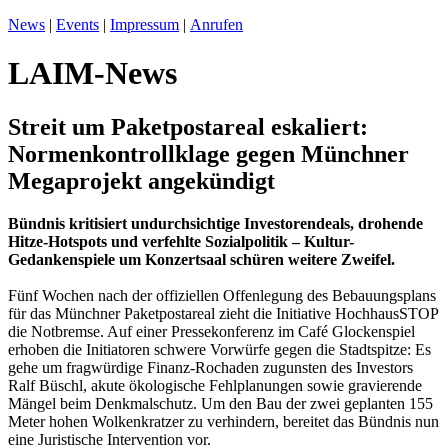
News
|
Events
|
Impressum
|
Anrufen
LAIM-News
Streit um Paketpostareal eskaliert:
Normenkontrollklage gegen Münchner
Megaprojekt angekündigt
Bündnis kritisiert undurchsichtige Investorendeals, drohende
Hitze-Hotspots und verfehlte Sozialpolitik – Kultur-
Gedankenspiele um Konzertsaal schüren weitere Zweifel.
Fünf Wochen nach der offiziellen Offenlegung des Bebauungsplans
für das Münchner Paketpostareal zieht die Initiative HochhausSTOP
die Notbremse. Auf einer Pressekonferenz im Café Glockenspiel
erhoben die Initiatoren schwere Vorwürfe gegen die Stadtspitze: Es
gehe um fragwürdige Finanz-Rochaden zugunsten des Investors
Ralf Büschl, akute ökologische Fehlplanungen sowie gravierende
Mängel beim Denkmalschutz. Um den Bau der zwei geplanten 155
Meter hohen Wolkenkratzer zu verhindern, bereitet das Bündnis nun
eine Juristische Intervention vor.