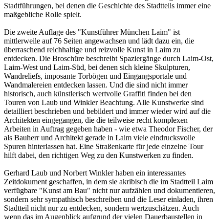
Stadtführungen, bei denen die Geschichte des Stadtteils immer eine
maßgebliche Rolle spielt.
Die zweite Auflage des "Kunstführer München Laim" ist
mittlerweile auf 76 Seiten angewachsen und lädt dazu ein, die
überraschend reichhaltige und reizvolle Kunst in Laim zu
entdecken. Die Broschüre beschreibt Spaziergänge durch Laim-Ost,
Laim-West und Laim-Süd, bei denen sich kleine Skulpturen,
Wandreliefs, imposante Torbögen und Eingangsportale und
Wandmalereien entdecken lassen. Und die sind nicht immer
historisch, auch künstlerisch wertvolle Graffiti finden bei den
Touren von Laub und Winkler Beachtung. Alle Kunstwerke sind
detailliert beschrieben und bebildert und immer wieder wird auf die
Architekten eingegangen, die die teilweise recht komplexen
Arbeiten in Auftrag gegeben haben - wie etwa Theodor Fischer, der
als Bauherr und Architekt gerade in Laim viele eindrucksvolle
Spuren hinterlassen hat. Eine Straßenkarte für jede einzelne Tour
hilft dabei, den richtigen Weg zu den Kunstwerken zu finden.
Gerhard Laub und Norbert Winkler haben ein interessantes
Zeitdokument geschaffen, in dem sie akribisch die im Stadtteil Laim
verfügbare "Kunst am Bau" nicht nur aufzählen und dokumentieren,
sondern sehr sympathisch beschreiben und die Leser einladen, ihren
Stadtteil nicht nur zu entdecken, sondern wertzuschätzen. Auch
wenn das im Augenblick aufgrund der vielen Dauerbaustellen in