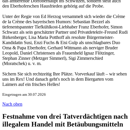
das amtierende Dorfoberhaupt ins Schwitzen, sondern stellt auch
den Eberhoferschen Hausfrieden gehörig auf die Probe.
Unter der Regie von Ed Herzog versammelt sich wieder die Crème
de la Crème des bayerischen Humors: Sebastian Bezzel als
tiefenentspannter Tiefkühlkost-Liebhaber Franz Eberhofer, Simon
Schwarz als sein geschätzter Partner und Privatdetektiv-Freund Rudi
Birkenberger, Lisa Maria Potthoff als resolute Bürgermeister-
Kandidatin Susi, Enzi Fuchs & Eisi Gulp als unschlagbares Duo
Oma & Papa Eberhofer, Gerhard Wittmann als nerviger Bruder
Leopold, Daniel Christensen als Frauenheld Ignaz Flötzinger,
Stephan Zinner (Metzger Simmerl), Sigi Zimmerschied
(Moratschek) u. v. m.
Sichern Sie sich rechtzeitig Ihre Plätze. Vorverkauf läuft – wir sehen
uns im Rex! Und danach geht's noch in dem Biergarten vom
Laimers auf ein frisches Helles!
Eingetragen am 30.07.2026
Nach oben
Festnahme von drei Tatverdächtigen nach
illegalem Handel mit Betäubungsmitteln