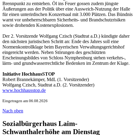
Brennpunkt zu entstehen. Öl ins Feuer gossen zudem jüngste
Äußerungen aus der Politik über eine Ausweich-Nutzung der Halle
für einen unterirdischen Konzertsaal mit 3.000 Plätzen. Das Bündnis
warnt vor unbeherrschbaren Sicherheits- und Brandschutzrisiken
sowie drohenden Kostenexplosionen.
Der 2. Vorsitzende Wolfgang Czisch (Stadtrat a.D.) kündigte daher
den nächsten juristischen Schritt an: Ende des Jahres soll eine
Normenkontrollklage beim Bayerischen Verwaltungsgerichtshof
eingereicht werden. Neben Störungen des geschützten
Erscheinungsbildes von Schloss Nymphenburg stehen verkehrs-,
lärm- und grundwasserrechtliche Bedenken im Zentrum der Klage.
Initiative HochhausSTOP
Robert Brannekämper, MdL (1. Vorsitzender)
Wolfgang Czisch, Stadtrat a.D. (2. Vorsitzender)
www.hochhausstop.de
Eingetragen am 06.08.2026
Nach oben
Sozialbürgerhaus Laim-
Schwanthalerhöhe am Dienstag