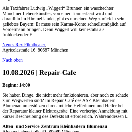
Als Taxifahrer Ludwig „Wiggerl“ Brunner, ein waschechter
Münchner Lebenskünstler, von einer Tram erfasst wird und
daraufhin im Himmel landet, gibt es nur einen Weg zurück in sein
geliebtes Bayern: Er muss sein Karma-Konto schnellstmöglich auf
Vordermann bringen. Denn Wiggerl will keinesfalls als
frohlockender E...
Neues Rex Filmtheater
,
Agricolastraße 16, 80687 München
Nach oben
10.08.2026 | Repair-Cafe
Beginn: 14:00
Sie haben Dinge, die nicht mehr funktionieren, aber noch zu schade
zum Wegwerfen sind? Im Repair-Café des ASZ Kleinhadern-
Blumenau unterstützen ehrenamtliche Helferinnen und Helfer bei
der Reparatur kleiner Elektrogeräte. Eine vorherige Anmeldung mit
kurzer Beschreibung des Defekts ist erforderlich. Währenddessen l...
Alten- und Service-Zentrum Kleinhadern-Blumenau
Alpenveilchenstraße 42, 80689 München