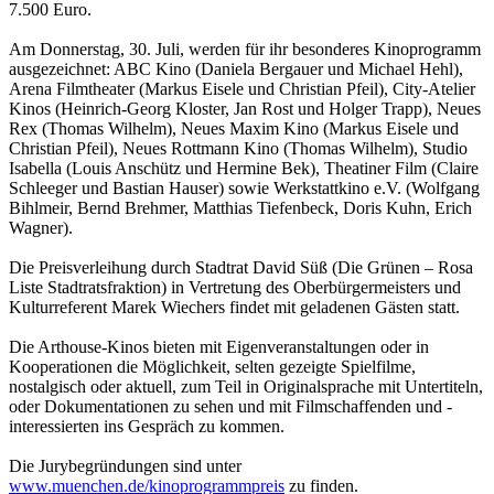
7.500 Euro.
Am Donnerstag, 30. Juli, werden für ihr besonderes Kinoprogramm
ausgezeichnet: ABC Kino (Daniela Bergauer und Michael Hehl),
Arena Filmtheater (Markus Eisele und Christian Pfeil), City-Atelier
Kinos (Heinrich-Georg Kloster, Jan Rost und Holger Trapp), Neues
Rex (Thomas Wilhelm), Neues Maxim Kino (Markus Eisele und
Christian Pfeil), Neues Rottmann Kino (Thomas Wilhelm), Studio
Isabella (Louis Anschütz und Hermine Bek), Theatiner Film (Claire
Schleeger und Bastian Hauser) sowie Werkstattkino e.V. (Wolfgang
Bihlmeir, Bernd Brehmer, Matthias Tiefenbeck, Doris Kuhn, Erich
Wagner).
Die Preisverleihung durch Stadtrat David Süß (Die Grünen – Rosa
Liste Stadtratsfraktion) in Vertretung des Oberbürgermeisters und
Kulturreferent Marek Wiechers findet mit geladenen Gästen statt.
Die Arthouse-Kinos bieten mit Eigenveranstaltungen oder in
Kooperationen die Möglichkeit, selten gezeigte Spielfilme,
nostalgisch oder aktuell, zum Teil in Originalsprache mit Untertiteln,
oder Dokumentationen zu sehen und mit Filmschaffenden und -
interessierten ins Gespräch zu kommen.
Die Jurybegründungen sind unter
www.muenchen.de/kinoprogrammpreis
zu finden.