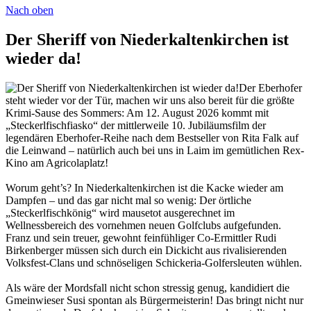
Nach oben
Der Sheriff von Niederkaltenkirchen ist
wieder da!
Der Eberhofer
steht wieder vor der Tür, machen wir uns also bereit für die größte
Krimi-Sause des Sommers: Am 12. August 2026 kommt mit
„Steckerlfischfiasko“ der mittlerweile 10. Jubiläumsfilm der
legendären Eberhofer-Reihe nach dem Bestseller von Rita Falk auf
die Leinwand – natürlich auch bei uns in Laim im gemütlichen Rex-
Kino am Agricolaplatz!
Worum geht’s? In Niederkaltenkirchen ist die Kacke wieder am
Dampfen – und das gar nicht mal so wenig: Der örtliche
„Steckerlfischkönig“ wird mausetot ausgerechnet im
Wellnessbereich des vornehmen neuen Golfclubs aufgefunden.
Franz und sein treuer, gewohnt feinfühliger Co-Ermittler Rudi
Birkenberger müssen sich durch ein Dickicht aus rivalisierenden
Volksfest-Clans und schnöseligen Schickeria-Golfersleuten wühlen.
Als wäre der Mordsfall nicht schon stressig genug, kandidiert die
Gmeinwieser Susi spontan als Bürgermeisterin! Das bringt nicht nur