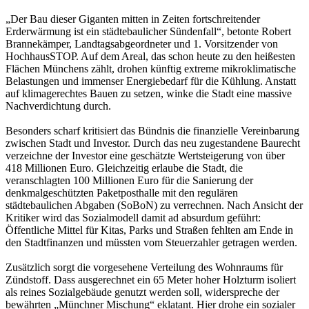
„Der Bau dieser Giganten mitten in Zeiten fortschreitender
Erderwärmung ist ein städtebaulicher Sündenfall“, betonte Robert
Brannekämper, Landtagsabgeordneter und 1. Vorsitzender von
HochhausSTOP. Auf dem Areal, das schon heute zu den heißesten
Flächen Münchens zählt, drohen künftig extreme mikroklimatische
Belastungen und immenser Energiebedarf für die Kühlung. Anstatt
auf klimagerechtes Bauen zu setzen, winke die Stadt eine massive
Nachverdichtung durch.
Besonders scharf kritisiert das Bündnis die finanzielle Vereinbarung
zwischen Stadt und Investor. Durch das neu zugestandene Baurecht
verzeichne der Investor eine geschätzte Wertsteigerung von über
418 Millionen Euro. Gleichzeitig erlaube die Stadt, die
veranschlagten 100 Millionen Euro für die Sanierung der
denkmalgeschützten Paketposthalle mit den regulären
städtebaulichen Abgaben (SoBoN) zu verrechnen. Nach Ansicht der
Kritiker wird das Sozialmodell damit ad absurdum geführt:
Öffentliche Mittel für Kitas, Parks und Straßen fehlten am Ende in
den Stadtfinanzen und müssten vom Steuerzahler getragen werden.
Zusätzlich sorgt die vorgesehene Verteilung des Wohnraums für
Zündstoff. Dass ausgerechnet ein 65 Meter hoher Holzturm isoliert
als reines Sozialgebäude genutzt werden soll, widerspreche der
bewährten „Münchner Mischung“ eklatant. Hier drohe ein sozialer