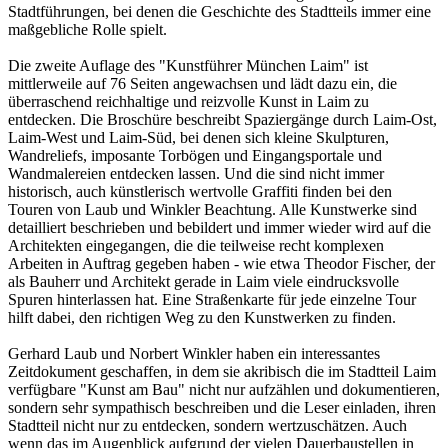
Stadtführungen, bei denen die Geschichte des Stadtteils immer eine
maßgebliche Rolle spielt.
Die zweite Auflage des "Kunstführer München Laim" ist
mittlerweile auf 76 Seiten angewachsen und lädt dazu ein, die
überraschend reichhaltige und reizvolle Kunst in Laim zu
entdecken. Die Broschüre beschreibt Spaziergänge durch Laim-Ost,
Laim-West und Laim-Süd, bei denen sich kleine Skulpturen,
Wandreliefs, imposante Torbögen und Eingangsportale und
Wandmalereien entdecken lassen. Und die sind nicht immer
historisch, auch künstlerisch wertvolle Graffiti finden bei den
Touren von Laub und Winkler Beachtung. Alle Kunstwerke sind
detailliert beschrieben und bebildert und immer wieder wird auf die
Architekten eingegangen, die die teilweise recht komplexen
Arbeiten in Auftrag gegeben haben - wie etwa Theodor Fischer, der
als Bauherr und Architekt gerade in Laim viele eindrucksvolle
Spuren hinterlassen hat. Eine Straßenkarte für jede einzelne Tour
hilft dabei, den richtigen Weg zu den Kunstwerken zu finden.
Gerhard Laub und Norbert Winkler haben ein interessantes
Zeitdokument geschaffen, in dem sie akribisch die im Stadtteil Laim
verfügbare "Kunst am Bau" nicht nur aufzählen und dokumentieren,
sondern sehr sympathisch beschreiben und die Leser einladen, ihren
Stadtteil nicht nur zu entdecken, sondern wertzuschätzen. Auch
wenn das im Augenblick aufgrund der vielen Dauerbaustellen in