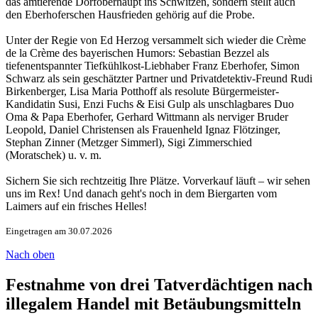
das amtierende Dorfoberhaupt ins Schwitzen, sondern stellt auch
den Eberhoferschen Hausfrieden gehörig auf die Probe.
Unter der Regie von Ed Herzog versammelt sich wieder die Crème
de la Crème des bayerischen Humors: Sebastian Bezzel als
tiefenentspannter Tiefkühlkost-Liebhaber Franz Eberhofer, Simon
Schwarz als sein geschätzter Partner und Privatdetektiv-Freund Rudi
Birkenberger, Lisa Maria Potthoff als resolute Bürgermeister-
Kandidatin Susi, Enzi Fuchs & Eisi Gulp als unschlagbares Duo
Oma & Papa Eberhofer, Gerhard Wittmann als nerviger Bruder
Leopold, Daniel Christensen als Frauenheld Ignaz Flötzinger,
Stephan Zinner (Metzger Simmerl), Sigi Zimmerschied
(Moratschek) u. v. m.
Sichern Sie sich rechtzeitig Ihre Plätze. Vorverkauf läuft – wir sehen
uns im Rex! Und danach geht's noch in dem Biergarten vom
Laimers auf ein frisches Helles!
Eingetragen am 30.07.2026
Nach oben
Festnahme von drei Tatverdächtigen nach
illegalem Handel mit Betäubungsmitteln