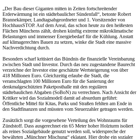
„Der Bau dieser Giganten mitten in Zeiten fortschreitender
Erderwärmung ist ein städtebaulicher Sündenfall“, betonte Robert
Brannekämper, Landtagsabgeordneter und 1. Vorsitzender von
HochhausSTOP. Auf dem Areal, das schon heute zu den heißesten
Flächen Münchens zählt, drohen künftig extreme mikroklimatische
Belastungen und immenser Energiebedarf für die Kühlung. Anstatt
auf klimagerechtes Bauen zu setzen, winke die Stadt eine massive
Nachverdichtung durch.
Besonders scharf kritisiert das Bündnis die finanzielle Vereinbarung
zwischen Stadt und Investor. Durch das neu zugestandene Baurecht
verzeichne der Investor eine geschätzte Wertsteigerung von über
418 Millionen Euro. Gleichzeitig erlaube die Stadt, die
veranschlagten 100 Millionen Euro für die Sanierung der
denkmalgeschützten Paketposthalle mit den regulären
städtebaulichen Abgaben (SoBoN) zu verrechnen. Nach Ansicht der
Kritiker wird das Sozialmodell damit ad absurdum geführt:
Öffentliche Mittel für Kitas, Parks und Straßen fehlten am Ende in
den Stadtfinanzen und müssten vom Steuerzahler getragen werden.
Zusätzlich sorgt die vorgesehene Verteilung des Wohnraums für
Zündstoff. Dass ausgerechnet ein 65 Meter hoher Holzturm isoliert
als reines Sozialgebäude genutzt werden soll, widerspreche der
bewährten „Münchner Mischung“ eklatant. Hier drohe ein sozialer