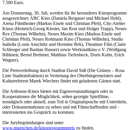
7.500 Euro.
Am Donnerstag, 30. Juli, werden für ihr besonderes Kinoprogramm
ausgezeichnet: ABC Kino (Daniela Bergauer und Michael Hehl),
Arena Filmtheater (Markus Eisele und Christian Pfeil), City-Atelier
Kinos (Heinrich-Georg Kloster, Jan Rost und Holger Trapp), Neues
Rex (Thomas Wilhelm), Neues Maxim Kino (Markus Eisele und
Christian Pfeil), Neues Rottmann Kino (Thomas Wilhelm), Studio
Isabella (Louis Anschütz und Hermine Bek), Theatiner Film (Claire
Schleeger und Bastian Hauser) sowie Werkstattkino e.V. (Wolfgang
Bihlmeir, Bernd Brehmer, Matthias Tiefenbeck, Doris Kuhn, Erich
Wagner).
Die Preisverleihung durch Stadtrat David Süß (Die Grünen – Rosa
Liste Stadtratsfraktion) in Vertretung des Oberbürgermeisters und
Kulturreferent Marek Wiechers findet mit geladenen Gästen statt.
Die Arthouse-Kinos bieten mit Eigenveranstaltungen oder in
Kooperationen die Möglichkeit, selten gezeigte Spielfilme,
nostalgisch oder aktuell, zum Teil in Originalsprache mit Untertiteln,
oder Dokumentationen zu sehen und mit Filmschaffenden und -
interessierten ins Gespräch zu kommen.
Die Jurybegründungen sind unter
www.muenchen.de/kinoprogrammpreis
zu finden.