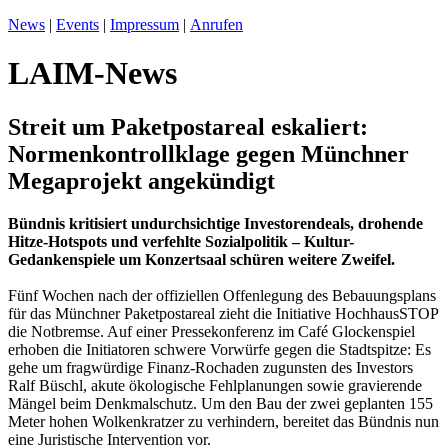
News
|
Events
|
Impressum
|
Anrufen
LAIM-News
Streit um Paketpostareal eskaliert:
Normenkontrollklage gegen Münchner
Megaprojekt angekündigt
Bündnis kritisiert undurchsichtige Investorendeals, drohende
Hitze-Hotspots und verfehlte Sozialpolitik – Kultur-
Gedankenspiele um Konzertsaal schüren weitere Zweifel.
Fünf Wochen nach der offiziellen Offenlegung des Bebauungsplans
für das Münchner Paketpostareal zieht die Initiative HochhausSTOP
die Notbremse. Auf einer Pressekonferenz im Café Glockenspiel
erhoben die Initiatoren schwere Vorwürfe gegen die Stadtspitze: Es
gehe um fragwürdige Finanz-Rochaden zugunsten des Investors
Ralf Büschl, akute ökologische Fehlplanungen sowie gravierende
Mängel beim Denkmalschutz. Um den Bau der zwei geplanten 155
Meter hohen Wolkenkratzer zu verhindern, bereitet das Bündnis nun
eine Juristische Intervention vor.