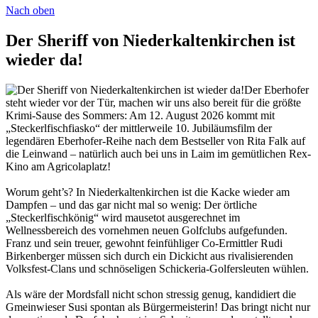
Nach oben
Der Sheriff von Niederkaltenkirchen ist
wieder da!
Der Eberhofer
steht wieder vor der Tür, machen wir uns also bereit für die größte
Krimi-Sause des Sommers: Am 12. August 2026 kommt mit
„Steckerlfischfiasko“ der mittlerweile 10. Jubiläumsfilm der
legendären Eberhofer-Reihe nach dem Bestseller von Rita Falk auf
die Leinwand – natürlich auch bei uns in Laim im gemütlichen Rex-
Kino am Agricolaplatz!
Worum geht’s? In Niederkaltenkirchen ist die Kacke wieder am
Dampfen – und das gar nicht mal so wenig: Der örtliche
„Steckerlfischkönig“ wird mausetot ausgerechnet im
Wellnessbereich des vornehmen neuen Golfclubs aufgefunden.
Franz und sein treuer, gewohnt feinfühliger Co-Ermittler Rudi
Birkenberger müssen sich durch ein Dickicht aus rivalisierenden
Volksfest-Clans und schnöseligen Schickeria-Golfersleuten wühlen.
Als wäre der Mordsfall nicht schon stressig genug, kandidiert die
Gmeinwieser Susi spontan als Bürgermeisterin! Das bringt nicht nur