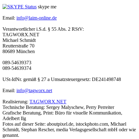
skype me
Email:
info@laim-online.de
Verantwortlicher i.S.d. § 55 Abs. 2 RStV:
TAGWORX.NET
Michael Schmidt
Reutterstraße 70
80689 München
089-54639373
089-54639374
USt-IdNr. gemäß § 27 a Umsatzsteuergesetz: DE241498748
Email:
info@tagworx.net
Realisierung:
TAGWORX.NET
Technische Beratung: Sergey Malyschew, Perry Perreiter
Grafische Beratung, Print: Büro für visuelle Kommunikation,
Adelbert Ilg
Fotos auf dieser Seite: aboutpixel.de, istockphoto.com, Michael
Schmidt, Stephan Rescher, media Verlagsgesellschaft mbH oder wie
genannt.