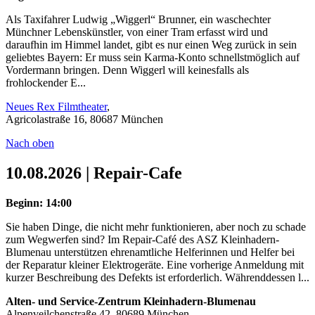
Als Taxifahrer Ludwig „Wiggerl“ Brunner, ein waschechter
Münchner Lebenskünstler, von einer Tram erfasst wird und
daraufhin im Himmel landet, gibt es nur einen Weg zurück in sein
geliebtes Bayern: Er muss sein Karma-Konto schnellstmöglich auf
Vordermann bringen. Denn Wiggerl will keinesfalls als
frohlockender E...
Neues Rex Filmtheater
,
Agricolastraße 16, 80687 München
Nach oben
10.08.2026 | Repair-Cafe
Beginn: 14:00
Sie haben Dinge, die nicht mehr funktionieren, aber noch zu schade
zum Wegwerfen sind? Im Repair-Café des ASZ Kleinhadern-
Blumenau unterstützen ehrenamtliche Helferinnen und Helfer bei
der Reparatur kleiner Elektrogeräte. Eine vorherige Anmeldung mit
kurzer Beschreibung des Defekts ist erforderlich. Währenddessen l...
Alten- und Service-Zentrum Kleinhadern-Blumenau
Alpenveilchenstraße 42, 80689 München