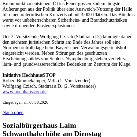
Brennpunkt zu entstehen. Öl ins Feuer gossen zudem jüngste
Äußerungen aus der Politik über eine Ausweich-Nutzung der Halle
für einen unterirdischen Konzertsaal mit 3.000 Plätzen. Das Bündnis
warnt vor unbeherrschbaren Sicherheits- und Brandschutzrisiken
sowie drohenden Kostenexplosionen.
Der 2. Vorsitzende Wolfgang Czisch (Stadtrat a.D.) kündigte daher
den nächsten juristischen Schritt an: Ende des Jahres soll eine
Normenkontrollklage beim Bayerischen Verwaltungsgerichtshof
eingereicht werden. Neben Störungen des geschützten
Erscheinungsbildes von Schloss Nymphenburg stehen verkehrs-,
lärm- und grundwasserrechtliche Bedenken im Zentrum der Klage.
Initiative HochhausSTOP
Robert Brannekämper, MdL (1. Vorsitzender)
Wolfgang Czisch, Stadtrat a.D. (2. Vorsitzender)
www.hochhausstop.de
Eingetragen am 06.08.2026
Nach oben
Sozialbürgerhaus Laim-
Schwanthalerhöhe am Dienstag