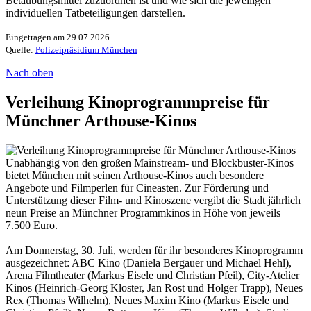
Betäubungsmittel zuzuordnen ist und wie sich die jeweiligen
individuellen Tatbeteiligungen darstellen.
Eingetragen am 29.07.2026
Quelle:
Polizeipräsidium München
Nach oben
Verleihung Kinoprogrammpreise für
Münchner Arthouse-Kinos
Unabhängig von den großen Mainstream- und Blockbuster-Kinos
bietet München mit seinen Arthouse-Kinos auch besondere
Angebote und Filmperlen für Cineasten. Zur Förderung und
Unterstützung dieser Film- und Kinoszene vergibt die Stadt jährlich
neun Preise an Münchner Programmkinos in Höhe von jeweils
7.500 Euro.
Am Donnerstag, 30. Juli, werden für ihr besonderes Kinoprogramm
ausgezeichnet: ABC Kino (Daniela Bergauer und Michael Hehl),
Arena Filmtheater (Markus Eisele und Christian Pfeil), City-Atelier
Kinos (Heinrich-Georg Kloster, Jan Rost und Holger Trapp), Neues
Rex (Thomas Wilhelm), Neues Maxim Kino (Markus Eisele und