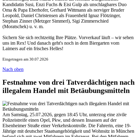
Kandidatin Susi, Enzi Fuchs & Eisi Gulp als unschlagbares Duo
Oma & Papa Eberhofer, Gerhard Wittmann als nerviger Bruder
Leopold, Daniel Christensen als Frauenheld Ignaz Flötzinger,
Stephan Zinner (Metzger Simmerl), Sigi Zimmerschied
(Moratschek) u. v. m.
Sichern Sie sich rechtzeitig Ihre Plätze. Vorverkauf läuft – wir sehen
uns im Rex! Und danach geht's noch in dem Biergarten vom
Laimers auf ein frisches Helles!
Eingetragen am 30.07.2026
Nach oben
Festnahme von drei Tatverdächtigen nach
illegalem Handel mit Betäubungsmitteln
Am Samstag, 25.07.2026, gegen 18:45 Uhr, unterzog eine zivile
Polizeistreife einen Opel, Pkw, und dessen Insassen auf der
Elsenheimer Straße einer Verkehrskontrolle. Die Fahrerin, eine 19-
Jährige mit deutscher Staatsangehörigkeit und Wohnsitz in München
befand sich mit zwei Mitfahrern im Fahrzeug. Bei den Mitfahrern