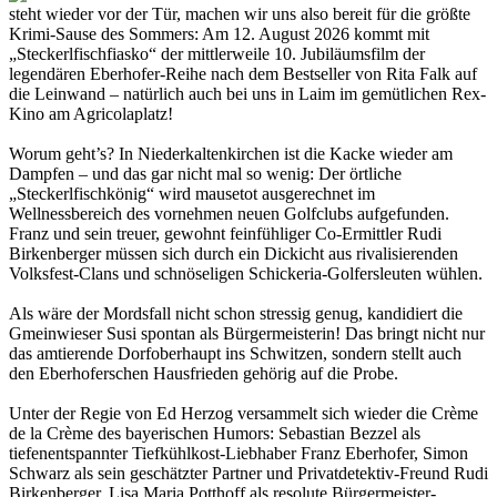
steht wieder vor der Tür, machen wir uns also bereit für die größte
Krimi-Sause des Sommers: Am 12. August 2026 kommt mit
„Steckerlfischfiasko“ der mittlerweile 10. Jubiläumsfilm der
legendären Eberhofer-Reihe nach dem Bestseller von Rita Falk auf
die Leinwand – natürlich auch bei uns in Laim im gemütlichen Rex-
Kino am Agricolaplatz!
Worum geht’s? In Niederkaltenkirchen ist die Kacke wieder am
Dampfen – und das gar nicht mal so wenig: Der örtliche
„Steckerlfischkönig“ wird mausetot ausgerechnet im
Wellnessbereich des vornehmen neuen Golfclubs aufgefunden.
Franz und sein treuer, gewohnt feinfühliger Co-Ermittler Rudi
Birkenberger müssen sich durch ein Dickicht aus rivalisierenden
Volksfest-Clans und schnöseligen Schickeria-Golfersleuten wühlen.
Als wäre der Mordsfall nicht schon stressig genug, kandidiert die
Gmeinwieser Susi spontan als Bürgermeisterin! Das bringt nicht nur
das amtierende Dorfoberhaupt ins Schwitzen, sondern stellt auch
den Eberhoferschen Hausfrieden gehörig auf die Probe.
Unter der Regie von Ed Herzog versammelt sich wieder die Crème
de la Crème des bayerischen Humors: Sebastian Bezzel als
tiefenentspannter Tiefkühlkost-Liebhaber Franz Eberhofer, Simon
Schwarz als sein geschätzter Partner und Privatdetektiv-Freund Rudi
Birkenberger, Lisa Maria Potthoff als resolute Bürgermeister-