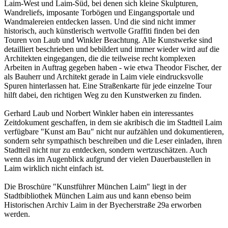
Laim-West und Laim-Süd, bei denen sich kleine Skulpturen,
Wandreliefs, imposante Torbögen und Eingangsportale und
Wandmalereien entdecken lassen. Und die sind nicht immer
historisch, auch künstlerisch wertvolle Graffiti finden bei den
Touren von Laub und Winkler Beachtung. Alle Kunstwerke sind
detailliert beschrieben und bebildert und immer wieder wird auf die
Architekten eingegangen, die die teilweise recht komplexen
Arbeiten in Auftrag gegeben haben - wie etwa Theodor Fischer, der
als Bauherr und Architekt gerade in Laim viele eindrucksvolle
Spuren hinterlassen hat. Eine Straßenkarte für jede einzelne Tour
hilft dabei, den richtigen Weg zu den Kunstwerken zu finden.
Gerhard Laub und Norbert Winkler haben ein interessantes
Zeitdokument geschaffen, in dem sie akribisch die im Stadtteil Laim
verfügbare "Kunst am Bau" nicht nur aufzählen und dokumentieren,
sondern sehr sympathisch beschreiben und die Leser einladen, ihren
Stadtteil nicht nur zu entdecken, sondern wertzuschätzen. Auch
wenn das im Augenblick aufgrund der vielen Dauerbaustellen in
Laim wirklich nicht einfach ist.
Die Broschüre "Kunstführer München Laim" liegt in der
Stadtbibliothek München Laim aus und kann ebenso beim
Historischen Archiv Laim in der Byecherstraße 29a erworben
werden.