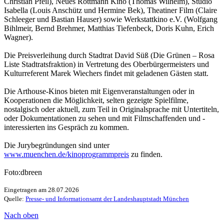
Christian Pfeil), Neues Rottmann Kino (Thomas Wilhelm), Studio
Isabella (Louis Anschütz und Hermine Bek), Theatiner Film (Claire
Schleeger und Bastian Hauser) sowie Werkstattkino e.V. (Wolfgang
Bihlmeir, Bernd Brehmer, Matthias Tiefenbeck, Doris Kuhn, Erich
Wagner).
Die Preisverleihung durch Stadtrat David Süß (Die Grünen – Rosa
Liste Stadtratsfraktion) in Vertretung des Oberbürgermeisters und
Kulturreferent Marek Wiechers findet mit geladenen Gästen statt.
Die Arthouse-Kinos bieten mit Eigenveranstaltungen oder in
Kooperationen die Möglichkeit, selten gezeigte Spielfilme,
nostalgisch oder aktuell, zum Teil in Originalsprache mit Untertiteln,
oder Dokumentationen zu sehen und mit Filmschaffenden und -
interessierten ins Gespräch zu kommen.
Die Jurybegründungen sind unter
www.muenchen.de/kinoprogrammpreis
zu finden.
Foto:dbreen
Eingetragen am 28.07.2026
Quelle:
Presse- und Informationsamt der Landeshauptstadt München
Nach oben