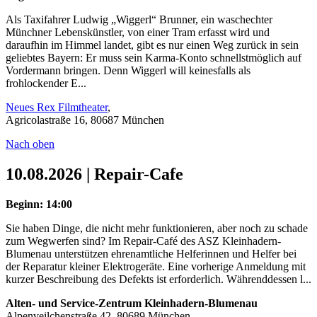
Als Taxifahrer Ludwig „Wiggerl“ Brunner, ein waschechter
Münchner Lebenskünstler, von einer Tram erfasst wird und
daraufhin im Himmel landet, gibt es nur einen Weg zurück in sein
geliebtes Bayern: Er muss sein Karma-Konto schnellstmöglich auf
Vordermann bringen. Denn Wiggerl will keinesfalls als
frohlockender E...
Neues Rex Filmtheater
,
Agricolastraße 16, 80687 München
Nach oben
10.08.2026 | Repair-Cafe
Beginn: 14:00
Sie haben Dinge, die nicht mehr funktionieren, aber noch zu schade
zum Wegwerfen sind? Im Repair-Café des ASZ Kleinhadern-
Blumenau unterstützen ehrenamtliche Helferinnen und Helfer bei
der Reparatur kleiner Elektrogeräte. Eine vorherige Anmeldung mit
kurzer Beschreibung des Defekts ist erforderlich. Währenddessen l...
Alten- und Service-Zentrum Kleinhadern-Blumenau
Alpenveilchenstraße 42, 80689 München