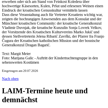
erwerben oder sich am Stand von Feinkost Koledera über
hochwertige Käsesorten, Kulen, Prs̆ut und erlesenen Weinen einen
Eindruck der kroatischen Genusskultur vermitteln lassen
Dass diese Veranstaltung auch für Vertreter Kroatiens wichtig war,
zeigten die hochrangigen Anwesenden aus dem Konsulat und der
Münchner kroatischen Community: der kroatische Generalkonzul
Vladimir Duvnjak, die kroatische Kunzulin Sonja Lovrek Velkov,
der Vorsitzende des Kroatischen Kulturvereins Marko Jukić und
dessen Stellvertreterin Jelena Ribarić Završki, der Pfarrer fra Franjo
Čugura der Kroatischen katholischen Mission und der bosnische
Generalkonzul Dragan Bagarić.
Text: Margit Meier
Foto: Marijana Galic - Auftritt der Kindertrachtengruppe in den
sehenswerten Kostümen
Eingetragen am 20.07.2026
Nach oben
LAIM-Termine heute und
demnächst