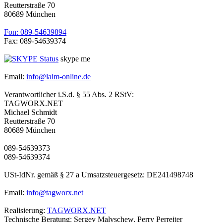
Reutterstraße 70
80689 München
Fon: 089-54639894
Fax: 089-54639374
skype me
Email:
info@laim-online.de
Verantwortlicher i.S.d. § 55 Abs. 2 RStV:
TAGWORX.NET
Michael Schmidt
Reutterstraße 70
80689 München
089-54639373
089-54639374
USt-IdNr. gemäß § 27 a Umsatzsteuergesetz: DE241498748
Email:
info@tagworx.net
Realisierung:
TAGWORX.NET
Technische Beratung: Sergey Malyschew, Perry Perreiter