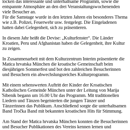
locken das interessante und unterhaltsame Programm, sowie die
entspannte Atmosphäre an den drei Veranstaltungswochenenden
viele Besucher an.
Für die Samstage wurde in den letzten Jahren ein besonderes Thema
wie z.B. Polizei, Feuerwehr usw. festgelegt. Die Eingeladenen
hatten dabei Gelegenheit, sich zu präsentieren.
In diesem Jahr heißt die Devise: „Kulturfenster“. Die Länder
Kroatien, Peru und Afghanistan haben die Gelegenheit, ihre Kultur
zu zeigen.
In Zusammenarbeit mit dem Kulturzentrum Interim präsentierte die
Matica hrvatska München die kroatische Gemeinschaft beim
diesjährigen Sommerfest und bot den zahlreichen Besucherinnen
und Besuchern ein abwechslungsreiches Kulturprogramm.
Mit einem sehenswerten Auftritt der Kinder der Kroatischen
Katholischen Gemeinde München unter der Leitung von Marija
̌Sibenik begann um 16.00 Uhr das Programm. Mit traditionellen
Liedern und Tänzen begeisterten die jungen Tänzer und
Tänzerinnen das Publikum. Anschließend sorgte die unterhaltsamen
Band Tročka Band mit bekannten kroatischen Hits für Stimmung.
Am Stand der Matica hrvatska München konnten die Besucherinnen
und Besucher Publikationen des Vereins kennen lernen und