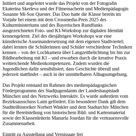
Initiiert und angeleitet wurde das Projekt von der Fotografin
Ekaterina Skerleva und der Filmemacherin und Medienpädagogin
Susanne Mi-Son Quester. Das Duo hatte die Klasse bereits im
Vorjahr bei einem mit dem Crossmedia-Preis 2025 des
Kulturministeriums und des Bayerischen Rundfunks
ausgezeichneten Foto- und KI-Workshop zur digitalen Identität
kennengelernt. Ziel des diesjährigen Workshops war eine
künstlerische Auseinandersetzung mit dem eigenen Stadtviertel;
dabei lernten die Schülerinnen und Schüler verschiedene Techniken
kennen – von der Lochkamera über Langzeitbelichtung bis hin zur
Bildbearbeitung mit KI – und erwarben durch die kreative Praxis
weitreichende Medienkompetenzen. Zudem wurden die
Jugendlichen dafür sensibilisiert, dass Geschichte überall und
jederzeit stattfindet – auch in der unmittelbaren Alltagsumgebung.
Das Projekt entstand im Rahmen des medienpädagogischen
Förderprogramms des Stadtjugendamts der Landeshauptstadt
München und des Netzwerks Interaktiv. Es wurde außerdem vom
Bezirksausschuss Laim gefördert. Ein besonderer Dank gilt dem
Stadtteilhistoriker Norbert Winkler und dem Stadtarchiv München
für die Bereitstellung von historischem Bild- und Kartenmaterial
sowie der Klassenleiterin Manuela Jourdan für die vertrauensvolle
Zusammenarbeit.
Eintritt zu Ausstellung und Vernissage frei