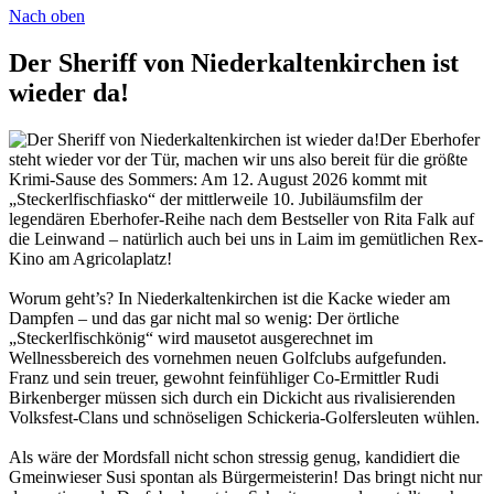
Nach oben
Der Sheriff von Niederkaltenkirchen ist
wieder da!
Der Eberhofer
steht wieder vor der Tür, machen wir uns also bereit für die größte
Krimi-Sause des Sommers: Am 12. August 2026 kommt mit
„Steckerlfischfiasko“ der mittlerweile 10. Jubiläumsfilm der
legendären Eberhofer-Reihe nach dem Bestseller von Rita Falk auf
die Leinwand – natürlich auch bei uns in Laim im gemütlichen Rex-
Kino am Agricolaplatz!
Worum geht’s? In Niederkaltenkirchen ist die Kacke wieder am
Dampfen – und das gar nicht mal so wenig: Der örtliche
„Steckerlfischkönig“ wird mausetot ausgerechnet im
Wellnessbereich des vornehmen neuen Golfclubs aufgefunden.
Franz und sein treuer, gewohnt feinfühliger Co-Ermittler Rudi
Birkenberger müssen sich durch ein Dickicht aus rivalisierenden
Volksfest-Clans und schnöseligen Schickeria-Golfersleuten wühlen.
Als wäre der Mordsfall nicht schon stressig genug, kandidiert die
Gmeinwieser Susi spontan als Bürgermeisterin! Das bringt nicht nur