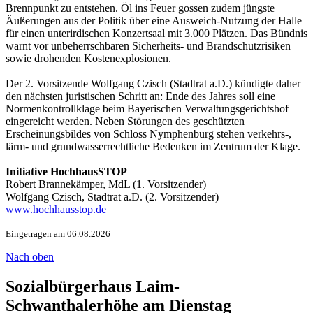
Brennpunkt zu entstehen. Öl ins Feuer gossen zudem jüngste
Äußerungen aus der Politik über eine Ausweich-Nutzung der Halle
für einen unterirdischen Konzertsaal mit 3.000 Plätzen. Das Bündnis
warnt vor unbeherrschbaren Sicherheits- und Brandschutzrisiken
sowie drohenden Kostenexplosionen.
Der 2. Vorsitzende Wolfgang Czisch (Stadtrat a.D.) kündigte daher
den nächsten juristischen Schritt an: Ende des Jahres soll eine
Normenkontrollklage beim Bayerischen Verwaltungsgerichtshof
eingereicht werden. Neben Störungen des geschützten
Erscheinungsbildes von Schloss Nymphenburg stehen verkehrs-,
lärm- und grundwasserrechtliche Bedenken im Zentrum der Klage.
Initiative HochhausSTOP
Robert Brannekämper, MdL (1. Vorsitzender)
Wolfgang Czisch, Stadtrat a.D. (2. Vorsitzender)
www.hochhausstop.de
Eingetragen am 06.08.2026
Nach oben
Sozialbürgerhaus Laim-
Schwanthalerhöhe am Dienstag