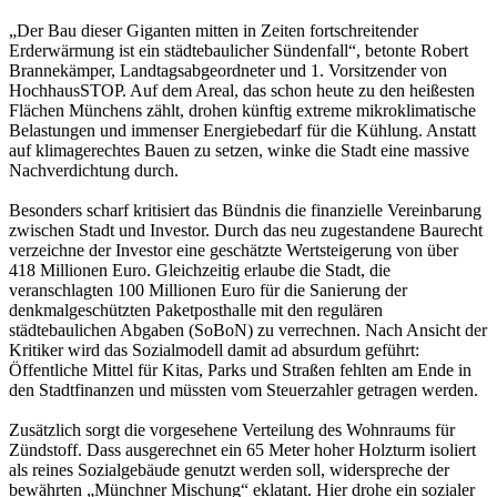
„Der Bau dieser Giganten mitten in Zeiten fortschreitender
Erderwärmung ist ein städtebaulicher Sündenfall“, betonte Robert
Brannekämper, Landtagsabgeordneter und 1. Vorsitzender von
HochhausSTOP. Auf dem Areal, das schon heute zu den heißesten
Flächen Münchens zählt, drohen künftig extreme mikroklimatische
Belastungen und immenser Energiebedarf für die Kühlung. Anstatt
auf klimagerechtes Bauen zu setzen, winke die Stadt eine massive
Nachverdichtung durch.
Besonders scharf kritisiert das Bündnis die finanzielle Vereinbarung
zwischen Stadt und Investor. Durch das neu zugestandene Baurecht
verzeichne der Investor eine geschätzte Wertsteigerung von über
418 Millionen Euro. Gleichzeitig erlaube die Stadt, die
veranschlagten 100 Millionen Euro für die Sanierung der
denkmalgeschützten Paketposthalle mit den regulären
städtebaulichen Abgaben (SoBoN) zu verrechnen. Nach Ansicht der
Kritiker wird das Sozialmodell damit ad absurdum geführt:
Öffentliche Mittel für Kitas, Parks und Straßen fehlten am Ende in
den Stadtfinanzen und müssten vom Steuerzahler getragen werden.
Zusätzlich sorgt die vorgesehene Verteilung des Wohnraums für
Zündstoff. Dass ausgerechnet ein 65 Meter hoher Holzturm isoliert
als reines Sozialgebäude genutzt werden soll, widerspreche der
bewährten „Münchner Mischung“ eklatant. Hier drohe ein sozialer