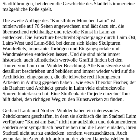
Stadtführungen, bei denen die Geschichte des Stadtteils immer eine
maßgebliche Rolle spielt.
Die zweite Auflage des "Kunstführer München Laim" ist
mittlerweile auf 76 Seiten angewachsen und lädt dazu ein, die
überraschend reichhaltige und reizvolle Kunst in Laim zu
entdecken. Die Broschüre beschreibt Spaziergänge durch Laim-Ost,
Laim-West und Laim-Süd, bei denen sich kleine Skulpturen,
Wandreliefs, imposante Torbögen und Eingangsportale und
Wandmalereien entdecken lassen. Und die sind nicht immer
historisch, auch künstlerisch wertvolle Graffiti finden bei den
Touren von Laub und Winkler Beachtung. Alle Kunstwerke sind
detailliert beschrieben und bebildert und immer wieder wird auf die
Architekten eingegangen, die die teilweise recht komplexen
Arbeiten in Auftrag gegeben haben - wie etwa Theodor Fischer, der
als Bauherr und Architekt gerade in Laim viele eindrucksvolle
Spuren hinterlassen hat. Eine Straßenkarte für jede einzelne Tour
hilft dabei, den richtigen Weg zu den Kunstwerken zu finden.
Gerhard Laub und Norbert Winkler haben ein interessantes
Zeitdokument geschaffen, in dem sie akribisch die im Stadtteil Laim
verfügbare "Kunst am Bau" nicht nur aufzählen und dokumentieren,
sondern sehr sympathisch beschreiben und die Leser einladen, ihren
Stadtteil nicht nur zu entdecken, sondern wertzuschätzen. Auch
wenn das im Augenblick aufgrund der vielen Dauerbaustellen in