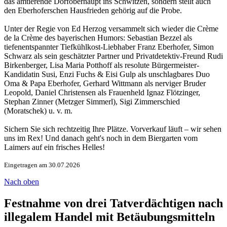
das amtierende Dorfoberhaupt ins Schwitzen, sondern stellt auch
den Eberhoferschen Hausfrieden gehörig auf die Probe.
Unter der Regie von Ed Herzog versammelt sich wieder die Crème
de la Crème des bayerischen Humors: Sebastian Bezzel als
tiefenentspannter Tiefkühlkost-Liebhaber Franz Eberhofer, Simon
Schwarz als sein geschätzter Partner und Privatdetektiv-Freund Rudi
Birkenberger, Lisa Maria Potthoff als resolute Bürgermeister-
Kandidatin Susi, Enzi Fuchs & Eisi Gulp als unschlagbares Duo
Oma & Papa Eberhofer, Gerhard Wittmann als nerviger Bruder
Leopold, Daniel Christensen als Frauenheld Ignaz Flötzinger,
Stephan Zinner (Metzger Simmerl), Sigi Zimmerschied
(Moratschek) u. v. m.
Sichern Sie sich rechtzeitig Ihre Plätze. Vorverkauf läuft – wir sehen
uns im Rex! Und danach geht's noch in dem Biergarten vom
Laimers auf ein frisches Helles!
Eingetragen am 30.07.2026
Nach oben
Festnahme von drei Tatverdächtigen nach
illegalem Handel mit Betäubungsmitteln