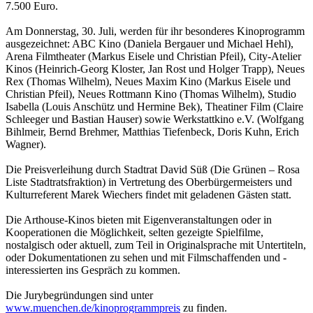
7.500 Euro.
Am Donnerstag, 30. Juli, werden für ihr besonderes Kinoprogramm
ausgezeichnet: ABC Kino (Daniela Bergauer und Michael Hehl),
Arena Filmtheater (Markus Eisele und Christian Pfeil), City-Atelier
Kinos (Heinrich-Georg Kloster, Jan Rost und Holger Trapp), Neues
Rex (Thomas Wilhelm), Neues Maxim Kino (Markus Eisele und
Christian Pfeil), Neues Rottmann Kino (Thomas Wilhelm), Studio
Isabella (Louis Anschütz und Hermine Bek), Theatiner Film (Claire
Schleeger und Bastian Hauser) sowie Werkstattkino e.V. (Wolfgang
Bihlmeir, Bernd Brehmer, Matthias Tiefenbeck, Doris Kuhn, Erich
Wagner).
Die Preisverleihung durch Stadtrat David Süß (Die Grünen – Rosa
Liste Stadtratsfraktion) in Vertretung des Oberbürgermeisters und
Kulturreferent Marek Wiechers findet mit geladenen Gästen statt.
Die Arthouse-Kinos bieten mit Eigenveranstaltungen oder in
Kooperationen die Möglichkeit, selten gezeigte Spielfilme,
nostalgisch oder aktuell, zum Teil in Originalsprache mit Untertiteln,
oder Dokumentationen zu sehen und mit Filmschaffenden und -
interessierten ins Gespräch zu kommen.
Die Jurybegründungen sind unter
www.muenchen.de/kinoprogrammpreis
zu finden.