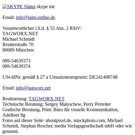
skype me
Email:
info@laim-online.de
Verantwortlicher i.S.d. § 55 Abs. 2 RStV:
TAGWORX.NET
Michael Schmidt
Reutterstraße 70
80689 München
089-54639373
089-54639374
USt-IdNr. gemäß § 27 a Umsatzsteuergesetz: DE241498748
Email:
info@tagworx.net
Realisierung:
TAGWORX.NET
Technische Beratung: Sergey Malyschew, Perry Perreiter
Grafische Beratung, Print: Büro für visuelle Kommunikation,
Adelbert Ilg
Fotos auf dieser Seite: aboutpixel.de, istockphoto.com, Michael
Schmidt, Stephan Rescher, media Verlagsgesellschaft mbH oder wie
genannt.