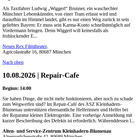
Als Taxifahrer Ludwig „Wiggerl“ Brunner, ein waschechter
Münchner Lebenskünstler, von einer Tram erfasst wird und
daraufhin im Himmel landet, gibt es nur einen Weg zurück in sein
geliebtes Bayern: Er muss sein Karma-Konto schnellstmöglich auf
Vordermann bringen. Denn Wiggerl will keinesfalls als
frohlockender E...
Neues Rex Filmtheater
,
Agricolastraße 16, 80687 München
Nach oben
10.08.2026 | Repair-Cafe
Beginn: 14:00
Sie haben Dinge, die nicht mehr funktionieren, aber noch zu schade
zum Wegwerfen sind? Im Repair-Café des ASZ Kleinhadern-
Blumenau unterstützen ehrenamtliche Helferinnen und Helfer bei
der Reparatur kleiner Elektrogeräte. Eine vorherige Anmeldung mit
kurzer Beschreibung des Defekts ist erforderlich. Währenddessen l...
Alten- und Service-Zentrum Kleinhadern-Blumenau
Alpenveilchenstraße 42, 80689 München