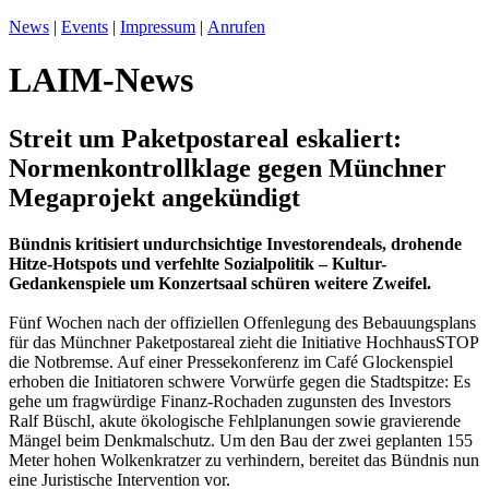
News
|
Events
|
Impressum
|
Anrufen
LAIM-News
Streit um Paketpostareal eskaliert:
Normenkontrollklage gegen Münchner
Megaprojekt angekündigt
Bündnis kritisiert undurchsichtige Investorendeals, drohende
Hitze-Hotspots und verfehlte Sozialpolitik – Kultur-
Gedankenspiele um Konzertsaal schüren weitere Zweifel.
Fünf Wochen nach der offiziellen Offenlegung des Bebauungsplans
für das Münchner Paketpostareal zieht die Initiative HochhausSTOP
die Notbremse. Auf einer Pressekonferenz im Café Glockenspiel
erhoben die Initiatoren schwere Vorwürfe gegen die Stadtspitze: Es
gehe um fragwürdige Finanz-Rochaden zugunsten des Investors
Ralf Büschl, akute ökologische Fehlplanungen sowie gravierende
Mängel beim Denkmalschutz. Um den Bau der zwei geplanten 155
Meter hohen Wolkenkratzer zu verhindern, bereitet das Bündnis nun
eine Juristische Intervention vor.