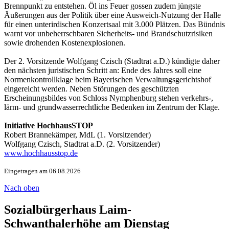
Brennpunkt zu entstehen. Öl ins Feuer gossen zudem jüngste
Äußerungen aus der Politik über eine Ausweich-Nutzung der Halle
für einen unterirdischen Konzertsaal mit 3.000 Plätzen. Das Bündnis
warnt vor unbeherrschbaren Sicherheits- und Brandschutzrisiken
sowie drohenden Kostenexplosionen.
Der 2. Vorsitzende Wolfgang Czisch (Stadtrat a.D.) kündigte daher
den nächsten juristischen Schritt an: Ende des Jahres soll eine
Normenkontrollklage beim Bayerischen Verwaltungsgerichtshof
eingereicht werden. Neben Störungen des geschützten
Erscheinungsbildes von Schloss Nymphenburg stehen verkehrs-,
lärm- und grundwasserrechtliche Bedenken im Zentrum der Klage.
Initiative HochhausSTOP
Robert Brannekämper, MdL (1. Vorsitzender)
Wolfgang Czisch, Stadtrat a.D. (2. Vorsitzender)
www.hochhausstop.de
Eingetragen am 06.08.2026
Nach oben
Sozialbürgerhaus Laim-
Schwanthalerhöhe am Dienstag