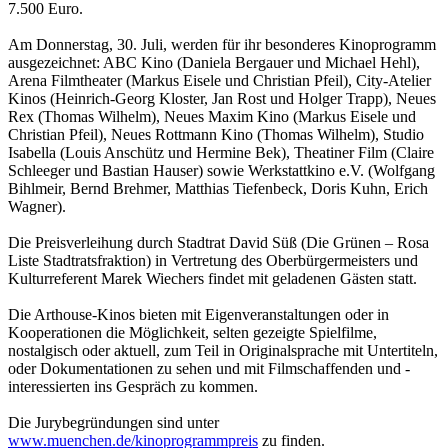
7.500 Euro.
Am Donnerstag, 30. Juli, werden für ihr besonderes Kinoprogramm
ausgezeichnet: ABC Kino (Daniela Bergauer und Michael Hehl),
Arena Filmtheater (Markus Eisele und Christian Pfeil), City-Atelier
Kinos (Heinrich-Georg Kloster, Jan Rost und Holger Trapp), Neues
Rex (Thomas Wilhelm), Neues Maxim Kino (Markus Eisele und
Christian Pfeil), Neues Rottmann Kino (Thomas Wilhelm), Studio
Isabella (Louis Anschütz und Hermine Bek), Theatiner Film (Claire
Schleeger und Bastian Hauser) sowie Werkstattkino e.V. (Wolfgang
Bihlmeir, Bernd Brehmer, Matthias Tiefenbeck, Doris Kuhn, Erich
Wagner).
Die Preisverleihung durch Stadtrat David Süß (Die Grünen – Rosa
Liste Stadtratsfraktion) in Vertretung des Oberbürgermeisters und
Kulturreferent Marek Wiechers findet mit geladenen Gästen statt.
Die Arthouse-Kinos bieten mit Eigenveranstaltungen oder in
Kooperationen die Möglichkeit, selten gezeigte Spielfilme,
nostalgisch oder aktuell, zum Teil in Originalsprache mit Untertiteln,
oder Dokumentationen zu sehen und mit Filmschaffenden und -
interessierten ins Gespräch zu kommen.
Die Jurybegründungen sind unter
www.muenchen.de/kinoprogrammpreis
zu finden.