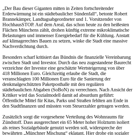
„Der Bau dieser Giganten mitten in Zeiten fortschreitender
Erderwärmung ist ein städtebaulicher Sündenfall“, betonte Robert
Brannekämper, Landtagsabgeordneter und 1. Vorsitzender von
HochhausSTOP. Auf dem Areal, das schon heute zu den heißesten
Flächen Münchens zählt, drohen künftig extreme mikroklimatische
Belastungen und immenser Energiebedarf für die Kühlung. Anstatt
auf klimagerechtes Bauen zu setzen, winke die Stadt eine massive
Nachverdichtung durch.
Besonders scharf kritisiert das Bündnis die finanzielle Vereinbarung
zwischen Stadt und Investor. Durch das neu zugestandene Baurecht
verzeichne der Investor eine geschätzte Wertsteigerung von über
418 Millionen Euro. Gleichzeitig erlaube die Stadt, die
veranschlagten 100 Millionen Euro für die Sanierung der
denkmalgeschützten Paketposthalle mit den regulären
städtebaulichen Abgaben (SoBoN) zu verrechnen. Nach Ansicht der
Kritiker wird das Sozialmodell damit ad absurdum geführt:
Öffentliche Mittel für Kitas, Parks und Straßen fehlten am Ende in
den Stadtfinanzen und müssten vom Steuerzahler getragen werden.
Zusätzlich sorgt die vorgesehene Verteilung des Wohnraums für
Zündstoff. Dass ausgerechnet ein 65 Meter hoher Holzturm isoliert
als reines Sozialgebäude genutzt werden soll, widerspreche der
bewährten „Münchner Mischung“ eklatant. Hier drohe ein sozialer