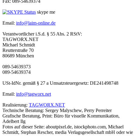
Fax: 089-54639374
skype me
Email:
info@laim-online.de
Verantwortlicher i.S.d. § 55 Abs. 2 RStV:
TAGWORX.NET
Michael Schmidt
Reutterstraße 70
80689 München
089-54639373
089-54639374
USt-IdNr. gemäß § 27 a Umsatzsteuergesetz: DE241498748
Email:
info@tagworx.net
Realisierung:
TAGWORX.NET
Technische Beratung: Sergey Malyschew, Perry Perreiter
Grafische Beratung, Print: Büro für visuelle Kommunikation,
Adelbert Ilg
Fotos auf dieser Seite: aboutpixel.de, istockphoto.com, Michael
Schmidt, Stephan Rescher, media Verlagsgesellschaft mbH oder wie