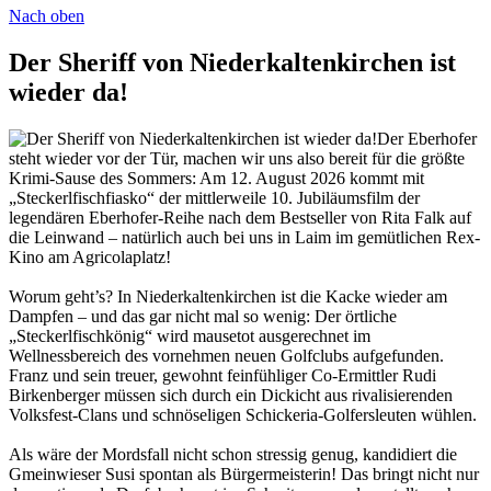
Nach oben
Der Sheriff von Niederkaltenkirchen ist
wieder da!
Der Eberhofer
steht wieder vor der Tür, machen wir uns also bereit für die größte
Krimi-Sause des Sommers: Am 12. August 2026 kommt mit
„Steckerlfischfiasko“ der mittlerweile 10. Jubiläumsfilm der
legendären Eberhofer-Reihe nach dem Bestseller von Rita Falk auf
die Leinwand – natürlich auch bei uns in Laim im gemütlichen Rex-
Kino am Agricolaplatz!
Worum geht’s? In Niederkaltenkirchen ist die Kacke wieder am
Dampfen – und das gar nicht mal so wenig: Der örtliche
„Steckerlfischkönig“ wird mausetot ausgerechnet im
Wellnessbereich des vornehmen neuen Golfclubs aufgefunden.
Franz und sein treuer, gewohnt feinfühliger Co-Ermittler Rudi
Birkenberger müssen sich durch ein Dickicht aus rivalisierenden
Volksfest-Clans und schnöseligen Schickeria-Golfersleuten wühlen.
Als wäre der Mordsfall nicht schon stressig genug, kandidiert die
Gmeinwieser Susi spontan als Bürgermeisterin! Das bringt nicht nur