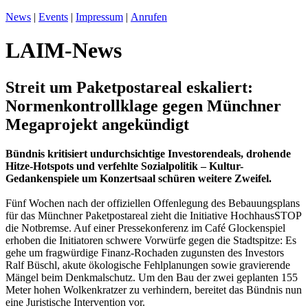
News
|
Events
|
Impressum
|
Anrufen
LAIM-News
Streit um Paketpostareal eskaliert:
Normenkontrollklage gegen Münchner
Megaprojekt angekündigt
Bündnis kritisiert undurchsichtige Investorendeals, drohende
Hitze-Hotspots und verfehlte Sozialpolitik – Kultur-
Gedankenspiele um Konzertsaal schüren weitere Zweifel.
Fünf Wochen nach der offiziellen Offenlegung des Bebauungsplans
für das Münchner Paketpostareal zieht die Initiative HochhausSTOP
die Notbremse. Auf einer Pressekonferenz im Café Glockenspiel
erhoben die Initiatoren schwere Vorwürfe gegen die Stadtspitze: Es
gehe um fragwürdige Finanz-Rochaden zugunsten des Investors
Ralf Büschl, akute ökologische Fehlplanungen sowie gravierende
Mängel beim Denkmalschutz. Um den Bau der zwei geplanten 155
Meter hohen Wolkenkratzer zu verhindern, bereitet das Bündnis nun
eine Juristische Intervention vor.