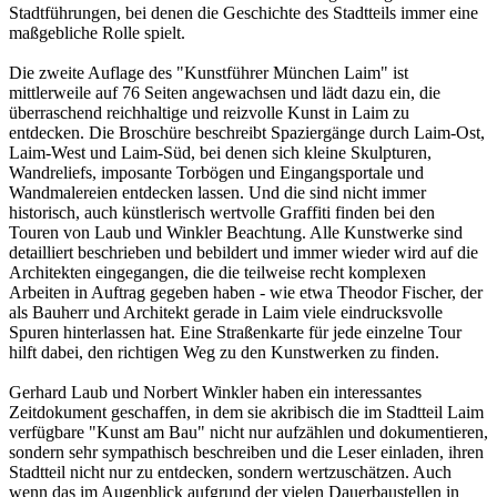
Stadtführungen, bei denen die Geschichte des Stadtteils immer eine
maßgebliche Rolle spielt.
Die zweite Auflage des "Kunstführer München Laim" ist
mittlerweile auf 76 Seiten angewachsen und lädt dazu ein, die
überraschend reichhaltige und reizvolle Kunst in Laim zu
entdecken. Die Broschüre beschreibt Spaziergänge durch Laim-Ost,
Laim-West und Laim-Süd, bei denen sich kleine Skulpturen,
Wandreliefs, imposante Torbögen und Eingangsportale und
Wandmalereien entdecken lassen. Und die sind nicht immer
historisch, auch künstlerisch wertvolle Graffiti finden bei den
Touren von Laub und Winkler Beachtung. Alle Kunstwerke sind
detailliert beschrieben und bebildert und immer wieder wird auf die
Architekten eingegangen, die die teilweise recht komplexen
Arbeiten in Auftrag gegeben haben - wie etwa Theodor Fischer, der
als Bauherr und Architekt gerade in Laim viele eindrucksvolle
Spuren hinterlassen hat. Eine Straßenkarte für jede einzelne Tour
hilft dabei, den richtigen Weg zu den Kunstwerken zu finden.
Gerhard Laub und Norbert Winkler haben ein interessantes
Zeitdokument geschaffen, in dem sie akribisch die im Stadtteil Laim
verfügbare "Kunst am Bau" nicht nur aufzählen und dokumentieren,
sondern sehr sympathisch beschreiben und die Leser einladen, ihren
Stadtteil nicht nur zu entdecken, sondern wertzuschätzen. Auch
wenn das im Augenblick aufgrund der vielen Dauerbaustellen in