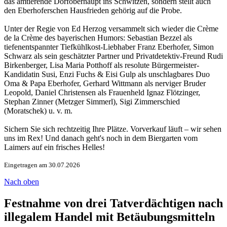
das amtierende Dorfoberhaupt ins Schwitzen, sondern stellt auch
den Eberhoferschen Hausfrieden gehörig auf die Probe.
Unter der Regie von Ed Herzog versammelt sich wieder die Crème
de la Crème des bayerischen Humors: Sebastian Bezzel als
tiefenentspannter Tiefkühlkost-Liebhaber Franz Eberhofer, Simon
Schwarz als sein geschätzter Partner und Privatdetektiv-Freund Rudi
Birkenberger, Lisa Maria Potthoff als resolute Bürgermeister-
Kandidatin Susi, Enzi Fuchs & Eisi Gulp als unschlagbares Duo
Oma & Papa Eberhofer, Gerhard Wittmann als nerviger Bruder
Leopold, Daniel Christensen als Frauenheld Ignaz Flötzinger,
Stephan Zinner (Metzger Simmerl), Sigi Zimmerschied
(Moratschek) u. v. m.
Sichern Sie sich rechtzeitig Ihre Plätze. Vorverkauf läuft – wir sehen
uns im Rex! Und danach geht's noch in dem Biergarten vom
Laimers auf ein frisches Helles!
Eingetragen am 30.07.2026
Nach oben
Festnahme von drei Tatverdächtigen nach
illegalem Handel mit Betäubungsmitteln