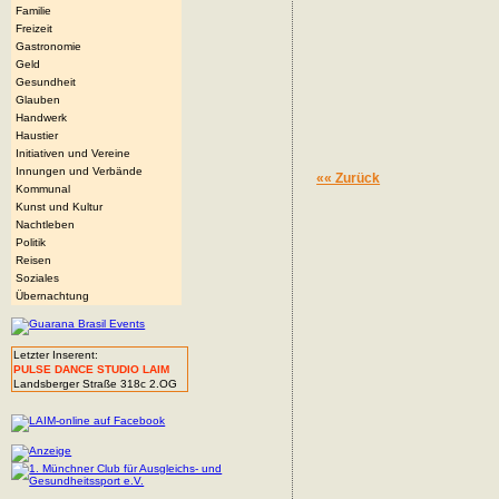
Familie
Freizeit
Gastronomie
Geld
Gesundheit
Glauben
Handwerk
Haustier
Initiativen und Vereine
Innungen und Verbände
«« Zurück
Kommunal
Kunst und Kultur
Nachtleben
Politik
Reisen
Soziales
Übernachtung
Letzter Inserent:
PULSE DANCE STUDIO LAIM
Landsberger Straße 318c 2.OG