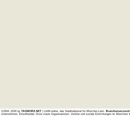
©2004 -2026 by
TAGWORX.NET
| LAIM-online, das Stadtteilportal für München-Laim.
Branchenverzeich
Unternehmen, Einzelhandel, Ärzte sowie Organisationen, Vereine und soziale Einrichtungen im Münchner 