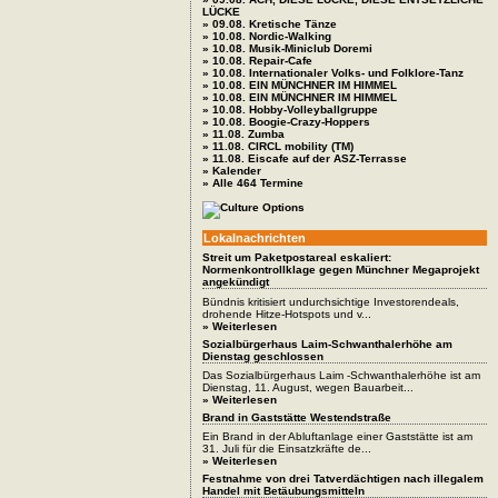
LÜCKE
» 09.08. Kretische Tänze
» 10.08. Nordic-Walking
» 10.08. Musik-Miniclub Doremi
» 10.08. Repair-Cafe
» 10.08. Internationaler Volks- und Folklore-Tanz
» 10.08. EIN MÜNCHNER IM HIMMEL
» 10.08. EIN MÜNCHNER IM HIMMEL
» 10.08. Hobby-Volleyballgruppe
» 10.08. Boogie-Crazy-Hoppers
» 11.08. Zumba
» 11.08. CIRCL mobility (TM)
» 11.08. Eiscafe auf der ASZ-Terrasse
» Kalender
» Alle 464 Termine
Lokalnachrichten
Streit um Paketpostareal eskaliert:
Normenkontrollklage gegen Münchner Megaprojekt
angekündigt
Bündnis kritisiert undurchsichtige Investorendeals,
drohende Hitze-Hotspots und v...
» Weiterlesen
Sozialbürgerhaus Laim-Schwanthalerhöhe am
Dienstag geschlossen
Das Sozialbürgerhaus Laim -Schwanthalerhöhe ist am
Dienstag, 11. August, wegen Bauarbeit...
» Weiterlesen
Brand in Gaststätte Westendstraße
Ein Brand in der Abluftanlage einer Gaststätte ist am
31. Juli für die Einsatzkräfte de...
» Weiterlesen
Festnahme von drei Tatverdächtigen nach illegalem
Handel mit Betäubungsmitteln