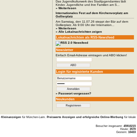
Das Jugendkulturwerk des Stadtjugendamtes lädt
Kinder, Jugendliche und ihre Familien am S...
» Weiterlesen
Internationales Fest auf dem Kirchenvorplatz am
Gollierplatz
Am Samstag, den 11.07.26 steppt der Bär auf dem
Gollierplatz. Ab 9:00 Uhr der Internation...
» Weiterlesen
» Alle Lokalnachrichten zeigen
Lokalnachrichten als RSS-Newsfeed
Newsletter
Einfach Email-Adresse eintragen und ABO klicken!
Login für registrierte Kunden
» Passwort vergessen?
Neukunden
e Kleinanzeigen
für München-Laim.
Preiswerte Anzeigen und erfolgreiche Online-Werbung
für lokale
Besucher insgesamt:
45910215
Heute:
3570
Gestern:
10433