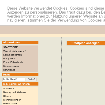
Diese Website verwendet Cookies. Cookies sind kleine T
Anzeigen zu personalisieren. Das trägt dazu bei, den B
werden Informationen zur Nutzung unserer Website an u
navigieren, stimmen Sie der Verwendung von Cookies a
Informationen
Stadtplan anzeigen
STARTSEITE
Was ist LAIM-online?
Lokalnachrichten
Fotogalerie
Forum/Gästebuch
Kleinanzeigen
Downloads
Suche
3649 Laimer Adressen
Automobil
Beauty und Wellness
Bildung
Dienstleistungen
Einzelhandel