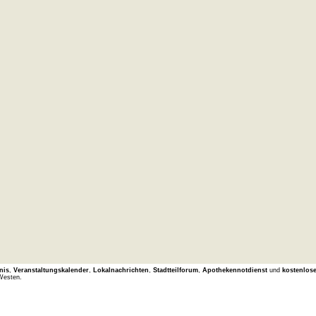
nis
,
Veranstaltungskalender
,
Lokalnachrichten
,
Stadtteilforum
,
Apothekennotdienst
und
kostenlos
Westen.