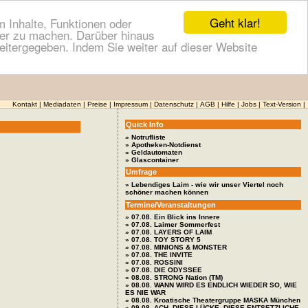
Geht klar!
 Inhalte, Funktionen oder
cher zu machen. Darüber hinaus
itergegeben. Indem Sie weiter auf dieser Website
Kontakt
|
Mediadaten
|
Preise
|
Impressum
|
Datenschutz
|
AGB
|
Hilfe
|
Jobs
|
Text-Version
|
Quick Info
» Notrufliste
» Apotheken-Notdienst
» Geldautomaten
» Glascontainer
Umfrage
» Lebendiges Laim - wie wir unser Viertel noch
schöner machen können
Termine/Veranstaltungen
» 07.08. Ein Blick ins Innere
» 07.08. Laimer Sommerfest
» 07.08. LAYERS OF LAIM
» 07.08. TOY STORY 5
» 07.08. MINIONS & MONSTER
» 07.08. THE INVITE
» 07.08. ROSSINI
» 07.08. DIE ODYSSEE
» 08.08. STRONG Nation (TM)
» 08.08. WANN WIRD ES ENDLICH WIEDER SO, WIE
ES NIE WAR
» 08.08. Kroatische Theatergruppe MASKA München
» 09.08. ACH, DIESE LÜCKE, DIESE ENTSETZLICHE