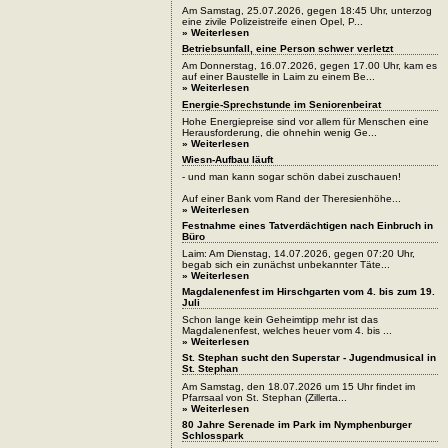
Am Samstag, 25.07.2026, gegen 18:45 Uhr, unterzog
eine zivile Polizeistreife einen Opel, P...
» Weiterlesen
Betriebsunfall, eine Person schwer verletzt
Am Donnerstag, 16.07.2026, gegen 17.00 Uhr, kam es
auf einer Baustelle in Laim zu einem Be...
» Weiterlesen
Energie-Sprechstunde im Seniorenbeirat
Hohe Energiepreise sind vor allem für Menschen eine
Herausforderung, die ohnehin wenig Ge...
» Weiterlesen
Wiesn-Aufbau läuft
- und man kann sogar schön dabei zuschauen!
Auf einer Bank vom Rand der Theresienhöhe...
» Weiterlesen
Festnahme eines Tatverdächtigen nach Einbruch in
Büro
Laim: Am Dienstag, 14.07.2026, gegen 07:20 Uhr,
begab sich ein zunächst unbekannter Täte...
» Weiterlesen
Magdalenenfest im Hirschgarten vom 4. bis zum 19.
Juli
Schon lange kein Geheimtipp mehr ist das
Magdalenenfest, welches heuer vom 4. bis ...
» Weiterlesen
St. Stephan sucht den Superstar - Jugendmusical in
St. Stephan
Am Samstag, den 18.07.2026 um 15 Uhr findet im
Pfarrsaal von St. Stephan (Zillerta...
» Weiterlesen
80 Jahre Serenade im Park im Nymphenburger
Schlosspark