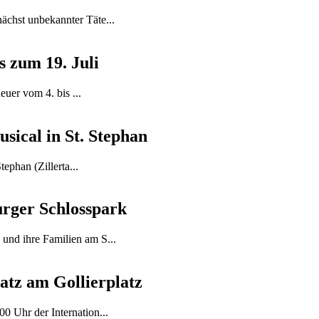
ächst unbekannter Täte...
 zum 19. Juli
uer vom 4. bis ...
sical in St. Stephan
phan (Zillerta...
rger Schlosspark
und ihre Familien am S...
atz am Gollierplatz
0 Uhr der Internation...