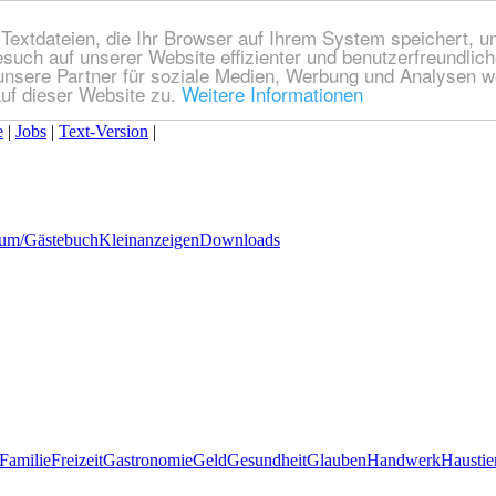
extdateien, die Ihr Browser auf Ihrem System speichert, um
esuch auf unserer Website effizienter und benutzerfreundli
nsere Partner für soziale Medien, Werbung und Analysen we
uf dieser Website zu.
Weitere Informationen
e
|
Jobs
|
Text-Version
|
um/Gästebuch
Kleinanzeigen
Downloads
Familie
Freizeit
Gastronomie
Geld
Gesundheit
Glauben
Handwerk
Haustie