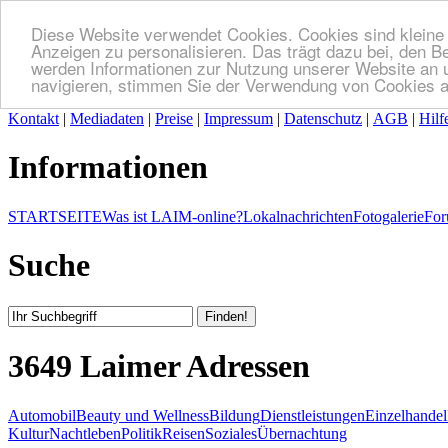
Diese Website verwendet Cookies. Cookies sind kleine T
Anzeigen zu personalisieren. Das trägt dazu bei, den B
werden Informationen zur Nutzung unserer Website an u
navigieren, stimmen Sie der Verwendung von Cookies a
Kontakt
|
Mediadaten
|
Preise
|
Impressum
|
Datenschutz
|
AGB
|
Hilf
Informationen
STARTSEITE
Was ist LAIM-online?
Lokalnachrichten
Fotogalerie
For
Suche
3649 Laimer Adressen
Automobil
Beauty und Wellness
Bildung
Dienstleistungen
Einzelhandel
Kultur
Nachtleben
Politik
Reisen
Soziales
Übernachtung