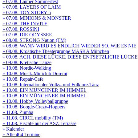
» 07.08. Laimer Sommerfest
» 07.08. LAYERS OF LAIM
» 07.08. TOY STORY 5
» 07.08. MINIONS & MONSTER
» 07.08. THE INVITE
» 07.08. ROSSINI
» 07.08. DIE ODYSSEE
» 08.08. STRONG Nation (TM)
» 08.08. WANN WIRD ES ENDLICH WIEDER SO, WIE ES NI
» 08.08. Kroatische Theatergruppe MASKA München
» 09.08. ACH, DIESE LÜCKE, DIESE ENTSETZLICHE LÜCKE
» 09.08. Kretische Tänze
» 10.08. Nordic-Walking
» 10.08. Musik-Miniclub Doremi
» 10.08. Repair-Cafe
» 10.08. Internationaler Volks- und Folklore-Tanz
» 10.08. EIN MÜNCHNER IM HIMMEL
» 10.08. EIN MÜNCHNER IM HIMMEL
» 10.08. Hobby-Volleyballgruppe
» 10.08. Boogie-Crazy-Hoppers
» 11.08. Zumba
» 11.08. CIRCL mobility (TM)
» 11.08. Eiscafe auf der ASZ-Terrasse
» Kalender
» Alle 464 Termine