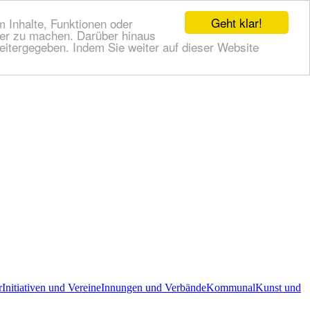
Geht klar!
 Inhalte, Funktionen oder
cher zu machen. Darüber hinaus
itergegeben. Indem Sie weiter auf dieser Website
r
Initiativen und Vereine
Innungen und Verbände
Kommunal
Kunst und