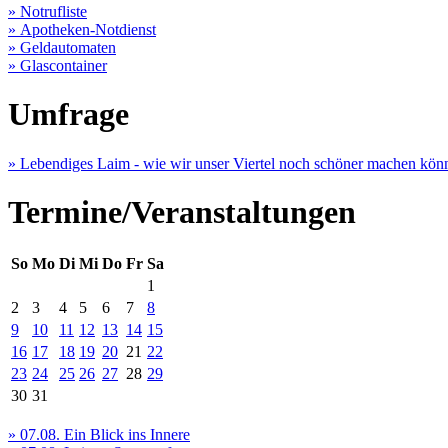
» Notrufliste
» Apotheken-Notdienst
» Geldautomaten
» Glascontainer
Umfrage
» Lebendiges Laim - wie wir unser Viertel noch schöner machen kön
Termine/Veranstaltungen
So
Mo
Di
Mi
Do
Fr
Sa
1
2
3
4
5
6
7
8
9
10
11
12
13
14
15
16
17
18
19
20
21
22
23
24
25
26
27
28
29
30
31
» 07.08. Ein Blick ins Innere