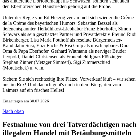
das amtierende Dorfoberhaupt ins Schwitzen, sondern stellt auch
den Eberhoferschen Hausfrieden gehörig auf die Probe.
Unter der Regie von Ed Herzog versammelt sich wieder die Crème
de la Crème des bayerischen Humors: Sebastian Bezzel als
tiefenentspannter Tiefkühlkost-Liebhaber Franz Eberhofer, Simon
Schwarz als sein geschätzter Partner und Privatdetektiv-Freund Rudi
Birkenberger, Lisa Maria Potthoff als resolute Bürgermeister-
Kandidatin Susi, Enzi Fuchs & Eisi Gulp als unschlagbares Duo
Oma & Papa Eberhofer, Gerhard Wittmann als nerviger Bruder
Leopold, Daniel Christensen als Frauenheld Ignaz Flötzinger,
Stephan Zinner (Metzger Simmerl), Sigi Zimmerschied
(Moratschek) u. v. m.
Sichern Sie sich rechtzeitig Ihre Plätze. Vorverkauf läuft – wir sehen
uns im Rex! Und danach geht's noch in dem Biergarten vom
Laimers auf ein frisches Helles!
Eingetragen am 30.07.2026
Nach oben
Festnahme von drei Tatverdächtigen nach
illegalem Handel mit Betäubungsmitteln