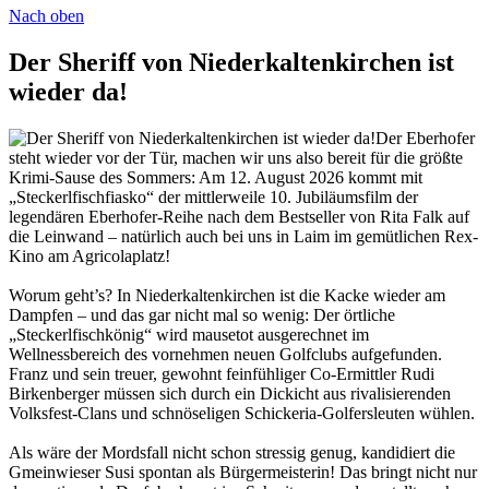
Nach oben
Der Sheriff von Niederkaltenkirchen ist
wieder da!
Der Eberhofer
steht wieder vor der Tür, machen wir uns also bereit für die größte
Krimi-Sause des Sommers: Am 12. August 2026 kommt mit
„Steckerlfischfiasko“ der mittlerweile 10. Jubiläumsfilm der
legendären Eberhofer-Reihe nach dem Bestseller von Rita Falk auf
die Leinwand – natürlich auch bei uns in Laim im gemütlichen Rex-
Kino am Agricolaplatz!
Worum geht’s? In Niederkaltenkirchen ist die Kacke wieder am
Dampfen – und das gar nicht mal so wenig: Der örtliche
„Steckerlfischkönig“ wird mausetot ausgerechnet im
Wellnessbereich des vornehmen neuen Golfclubs aufgefunden.
Franz und sein treuer, gewohnt feinfühliger Co-Ermittler Rudi
Birkenberger müssen sich durch ein Dickicht aus rivalisierenden
Volksfest-Clans und schnöseligen Schickeria-Golfersleuten wühlen.
Als wäre der Mordsfall nicht schon stressig genug, kandidiert die
Gmeinwieser Susi spontan als Bürgermeisterin! Das bringt nicht nur