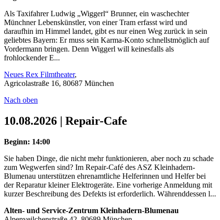
Als Taxifahrer Ludwig „Wiggerl“ Brunner, ein waschechter
Münchner Lebenskünstler, von einer Tram erfasst wird und
daraufhin im Himmel landet, gibt es nur einen Weg zurück in sein
geliebtes Bayern: Er muss sein Karma-Konto schnellstmöglich auf
Vordermann bringen. Denn Wiggerl will keinesfalls als
frohlockender E...
Neues Rex Filmtheater
,
Agricolastraße 16, 80687 München
Nach oben
10.08.2026 | Repair-Cafe
Beginn: 14:00
Sie haben Dinge, die nicht mehr funktionieren, aber noch zu schade
zum Wegwerfen sind? Im Repair-Café des ASZ Kleinhadern-
Blumenau unterstützen ehrenamtliche Helferinnen und Helfer bei
der Reparatur kleiner Elektrogeräte. Eine vorherige Anmeldung mit
kurzer Beschreibung des Defekts ist erforderlich. Währenddessen l...
Alten- und Service-Zentrum Kleinhadern-Blumenau
Alpenveilchenstraße 42, 80689 München