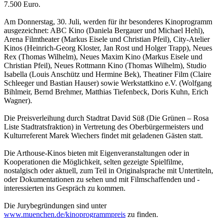
7.500 Euro.
Am Donnerstag, 30. Juli, werden für ihr besonderes Kinoprogramm
ausgezeichnet: ABC Kino (Daniela Bergauer und Michael Hehl),
Arena Filmtheater (Markus Eisele und Christian Pfeil), City-Atelier
Kinos (Heinrich-Georg Kloster, Jan Rost und Holger Trapp), Neues
Rex (Thomas Wilhelm), Neues Maxim Kino (Markus Eisele und
Christian Pfeil), Neues Rottmann Kino (Thomas Wilhelm), Studio
Isabella (Louis Anschütz und Hermine Bek), Theatiner Film (Claire
Schleeger und Bastian Hauser) sowie Werkstattkino e.V. (Wolfgang
Bihlmeir, Bernd Brehmer, Matthias Tiefenbeck, Doris Kuhn, Erich
Wagner).
Die Preisverleihung durch Stadtrat David Süß (Die Grünen – Rosa
Liste Stadtratsfraktion) in Vertretung des Oberbürgermeisters und
Kulturreferent Marek Wiechers findet mit geladenen Gästen statt.
Die Arthouse-Kinos bieten mit Eigenveranstaltungen oder in
Kooperationen die Möglichkeit, selten gezeigte Spielfilme,
nostalgisch oder aktuell, zum Teil in Originalsprache mit Untertiteln,
oder Dokumentationen zu sehen und mit Filmschaffenden und -
interessierten ins Gespräch zu kommen.
Die Jurybegründungen sind unter
www.muenchen.de/kinoprogrammpreis
zu finden.