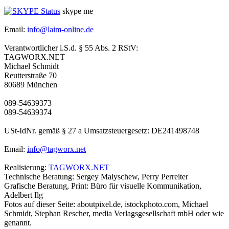
skype me
Email:
info@laim-online.de
Verantwortlicher i.S.d. § 55 Abs. 2 RStV:
TAGWORX.NET
Michael Schmidt
Reutterstraße 70
80689 München
089-54639373
089-54639374
USt-IdNr. gemäß § 27 a Umsatzsteuergesetz: DE241498748
Email:
info@tagworx.net
Realisierung:
TAGWORX.NET
Technische Beratung: Sergey Malyschew, Perry Perreiter
Grafische Beratung, Print: Büro für visuelle Kommunikation,
Adelbert Ilg
Fotos auf dieser Seite: aboutpixel.de, istockphoto.com, Michael
Schmidt, Stephan Rescher, media Verlagsgesellschaft mbH oder wie
genannt.