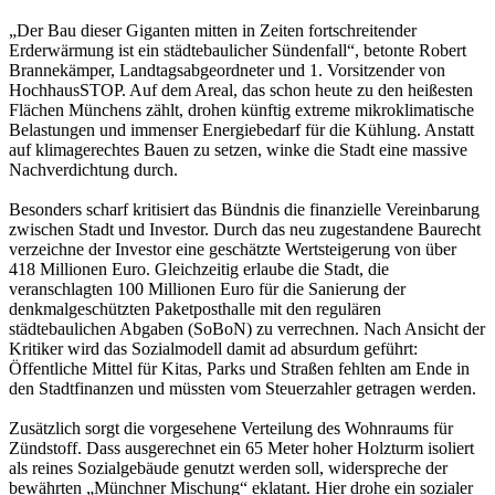
„Der Bau dieser Giganten mitten in Zeiten fortschreitender
Erderwärmung ist ein städtebaulicher Sündenfall“, betonte Robert
Brannekämper, Landtagsabgeordneter und 1. Vorsitzender von
HochhausSTOP. Auf dem Areal, das schon heute zu den heißesten
Flächen Münchens zählt, drohen künftig extreme mikroklimatische
Belastungen und immenser Energiebedarf für die Kühlung. Anstatt
auf klimagerechtes Bauen zu setzen, winke die Stadt eine massive
Nachverdichtung durch.
Besonders scharf kritisiert das Bündnis die finanzielle Vereinbarung
zwischen Stadt und Investor. Durch das neu zugestandene Baurecht
verzeichne der Investor eine geschätzte Wertsteigerung von über
418 Millionen Euro. Gleichzeitig erlaube die Stadt, die
veranschlagten 100 Millionen Euro für die Sanierung der
denkmalgeschützten Paketposthalle mit den regulären
städtebaulichen Abgaben (SoBoN) zu verrechnen. Nach Ansicht der
Kritiker wird das Sozialmodell damit ad absurdum geführt:
Öffentliche Mittel für Kitas, Parks und Straßen fehlten am Ende in
den Stadtfinanzen und müssten vom Steuerzahler getragen werden.
Zusätzlich sorgt die vorgesehene Verteilung des Wohnraums für
Zündstoff. Dass ausgerechnet ein 65 Meter hoher Holzturm isoliert
als reines Sozialgebäude genutzt werden soll, widerspreche der
bewährten „Münchner Mischung“ eklatant. Hier drohe ein sozialer