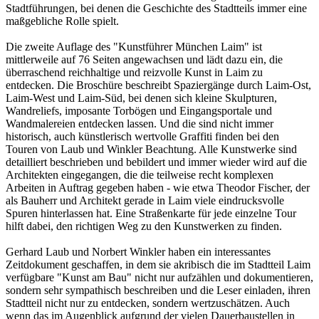
Stadtführungen, bei denen die Geschichte des Stadtteils immer eine
maßgebliche Rolle spielt.
Die zweite Auflage des "Kunstführer München Laim" ist
mittlerweile auf 76 Seiten angewachsen und lädt dazu ein, die
überraschend reichhaltige und reizvolle Kunst in Laim zu
entdecken. Die Broschüre beschreibt Spaziergänge durch Laim-Ost,
Laim-West und Laim-Süd, bei denen sich kleine Skulpturen,
Wandreliefs, imposante Torbögen und Eingangsportale und
Wandmalereien entdecken lassen. Und die sind nicht immer
historisch, auch künstlerisch wertvolle Graffiti finden bei den
Touren von Laub und Winkler Beachtung. Alle Kunstwerke sind
detailliert beschrieben und bebildert und immer wieder wird auf die
Architekten eingegangen, die die teilweise recht komplexen
Arbeiten in Auftrag gegeben haben - wie etwa Theodor Fischer, der
als Bauherr und Architekt gerade in Laim viele eindrucksvolle
Spuren hinterlassen hat. Eine Straßenkarte für jede einzelne Tour
hilft dabei, den richtigen Weg zu den Kunstwerken zu finden.
Gerhard Laub und Norbert Winkler haben ein interessantes
Zeitdokument geschaffen, in dem sie akribisch die im Stadtteil Laim
verfügbare "Kunst am Bau" nicht nur aufzählen und dokumentieren,
sondern sehr sympathisch beschreiben und die Leser einladen, ihren
Stadtteil nicht nur zu entdecken, sondern wertzuschätzen. Auch
wenn das im Augenblick aufgrund der vielen Dauerbaustellen in