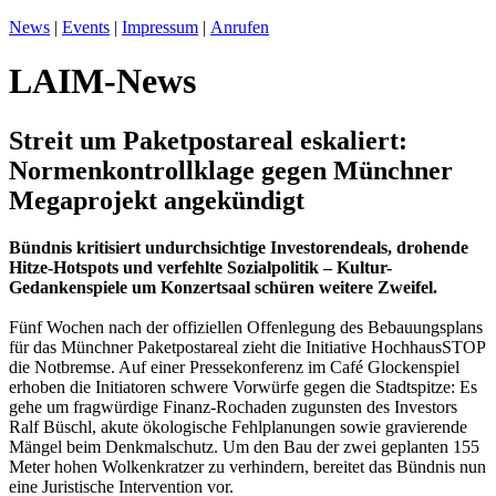
News
|
Events
|
Impressum
|
Anrufen
LAIM-News
Streit um Paketpostareal eskaliert:
Normenkontrollklage gegen Münchner
Megaprojekt angekündigt
Bündnis kritisiert undurchsichtige Investorendeals, drohende
Hitze-Hotspots und verfehlte Sozialpolitik – Kultur-
Gedankenspiele um Konzertsaal schüren weitere Zweifel.
Fünf Wochen nach der offiziellen Offenlegung des Bebauungsplans
für das Münchner Paketpostareal zieht die Initiative HochhausSTOP
die Notbremse. Auf einer Pressekonferenz im Café Glockenspiel
erhoben die Initiatoren schwere Vorwürfe gegen die Stadtspitze: Es
gehe um fragwürdige Finanz-Rochaden zugunsten des Investors
Ralf Büschl, akute ökologische Fehlplanungen sowie gravierende
Mängel beim Denkmalschutz. Um den Bau der zwei geplanten 155
Meter hohen Wolkenkratzer zu verhindern, bereitet das Bündnis nun
eine Juristische Intervention vor.