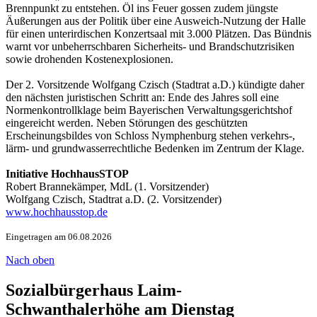
Brennpunkt zu entstehen. Öl ins Feuer gossen zudem jüngste
Äußerungen aus der Politik über eine Ausweich-Nutzung der Halle
für einen unterirdischen Konzertsaal mit 3.000 Plätzen. Das Bündnis
warnt vor unbeherrschbaren Sicherheits- und Brandschutzrisiken
sowie drohenden Kostenexplosionen.
Der 2. Vorsitzende Wolfgang Czisch (Stadtrat a.D.) kündigte daher
den nächsten juristischen Schritt an: Ende des Jahres soll eine
Normenkontrollklage beim Bayerischen Verwaltungsgerichtshof
eingereicht werden. Neben Störungen des geschützten
Erscheinungsbildes von Schloss Nymphenburg stehen verkehrs-,
lärm- und grundwasserrechtliche Bedenken im Zentrum der Klage.
Initiative HochhausSTOP
Robert Brannekämper, MdL (1. Vorsitzender)
Wolfgang Czisch, Stadtrat a.D. (2. Vorsitzender)
www.hochhausstop.de
Eingetragen am 06.08.2026
Nach oben
Sozialbürgerhaus Laim-
Schwanthalerhöhe am Dienstag