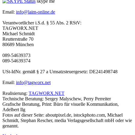
skype me
Email:
info@laim-online.de
Verantwortlicher i.S.d. § 55 Abs. 2 RStV:
TAGWORX.NET
Michael Schmidt
Reutterstraße 70
80689 München
089-54639373
089-54639374
USt-IdNr. gemäß § 27 a Umsatzsteuergesetz: DE241498748
Email:
info@tagworx.net
Realisierung:
TAGWORX.NET
Technische Beratung: Sergey Malyschew, Perry Perreiter
Grafische Beratung, Print: Büro für visuelle Kommunikation,
Adelbert Ilg
Fotos auf dieser Seite: aboutpixel.de, istockphoto.com, Michael
Schmidt, Stephan Rescher, media Verlagsgesellschaft mbH oder wie
genannt.