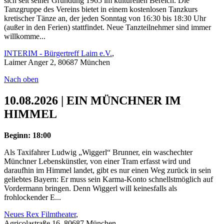
sich seit seiner Gründung 1965 im kulturellen Bereich. Die
Tanzgruppe des Vereins bietet in einem kostenlosen Tanzkurs
kretischer Tänze an, der jeden Sonntag von 16:30 bis 18:30 Uhr
(außer in den Ferien) stattfindet. Neue Tanzteilnehmer sind immer
willkomme...
INTERIM - Bürgertreff Laim e.V.
,
Laimer Anger 2, 80687 München
Nach oben
10.08.2026 | EIN MÜNCHNER IM
HIMMEL
Beginn: 18:00
Als Taxifahrer Ludwig „Wiggerl“ Brunner, ein waschechter
Münchner Lebenskünstler, von einer Tram erfasst wird und
daraufhin im Himmel landet, gibt es nur einen Weg zurück in sein
geliebtes Bayern: Er muss sein Karma-Konto schnellstmöglich auf
Vordermann bringen. Denn Wiggerl will keinesfalls als
frohlockender E...
Neues Rex Filmtheater
,
Agricolastraße 16, 80687 München