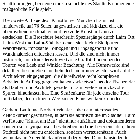
Stadtführungen, bei denen die Geschichte des Stadtteils immer eine
maßgebliche Rolle spielt.
Die zweite Auflage des "Kunstführer München Laim" ist
mittlerweile auf 76 Seiten angewachsen und lädt dazu ein, die
überraschend reichhaltige und reizvolle Kunst in Laim zu
entdecken. Die Broschüre beschreibt Spaziergänge durch Laim-Ost,
Laim-West und Laim-Süd, bei denen sich kleine Skulpturen,
Wandreliefs, imposante Torbögen und Eingangsportale und
Wandmalereien entdecken lassen. Und die sind nicht immer
historisch, auch künstlerisch wertvolle Graffiti finden bei den
Touren von Laub und Winkler Beachtung. Alle Kunstwerke sind
detailliert beschrieben und bebildert und immer wieder wird auf die
Architekten eingegangen, die die teilweise recht komplexen
Arbeiten in Auftrag gegeben haben - wie etwa Theodor Fischer, der
als Bauherr und Architekt gerade in Laim viele eindrucksvolle
Spuren hinterlassen hat. Eine Straßenkarte für jede einzelne Tour
hilft dabei, den richtigen Weg zu den Kunstwerken zu finden.
Gerhard Laub und Norbert Winkler haben ein interessantes
Zeitdokument geschaffen, in dem sie akribisch die im Stadtteil Laim
verfügbare "Kunst am Bau" nicht nur aufzählen und dokumentieren,
sondern sehr sympathisch beschreiben und die Leser einladen, ihren
Stadtteil nicht nur zu entdecken, sondern wertzuschätzen. Auch
wenn das im Augenblick aufgrund der vielen Dauerbaustellen in