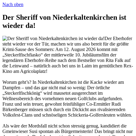
Nach oben
Der Sheriff von Niederkaltenkirchen ist
wieder da!
Der Eberhofer
steht wieder vor der Tür, machen wir uns also bereit für die größte
Krimi-Sause des Sommers: Am 12. August 2026 kommt mit
„Steckerlfischfiasko“ der mittlerweile 10. Jubiläumsfilm der
legendären Eberhofer-Reihe nach dem Bestseller von Rita Falk auf
die Leinwand – natürlich auch bei uns in Laim im gemütlichen Rex-
Kino am Agricolaplatz!
Worum geht’s? In Niederkaltenkirchen ist die Kacke wieder am
Dampfen – und das gar nicht mal so wenig: Der örtliche
„Steckerlfischkönig“ wird mausetot ausgerechnet im
Wellnessbereich des vornehmen neuen Golfclubs aufgefunden.
Franz und sein treuer, gewohnt feinfühliger Co-Ermittler Rudi
Birkenberger müssen sich durch ein Dickicht aus rivalisierenden
Volksfest-Clans und schnöseligen Schickeria-Golfersleuten wühlen.
Als wäre der Mordsfall nicht schon stressig genug, kandidiert die
Gmeinwieser Susi spontan als Bürgermeisterin! Das bringt nicht nur