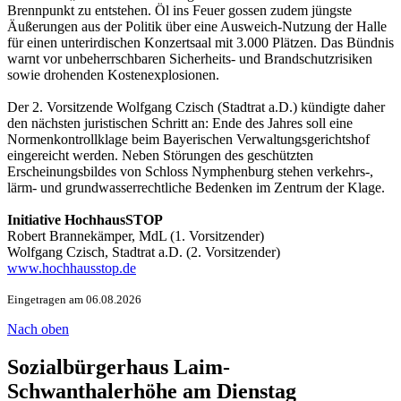
Brennpunkt zu entstehen. Öl ins Feuer gossen zudem jüngste
Äußerungen aus der Politik über eine Ausweich-Nutzung der Halle
für einen unterirdischen Konzertsaal mit 3.000 Plätzen. Das Bündnis
warnt vor unbeherrschbaren Sicherheits- und Brandschutzrisiken
sowie drohenden Kostenexplosionen.
Der 2. Vorsitzende Wolfgang Czisch (Stadtrat a.D.) kündigte daher
den nächsten juristischen Schritt an: Ende des Jahres soll eine
Normenkontrollklage beim Bayerischen Verwaltungsgerichtshof
eingereicht werden. Neben Störungen des geschützten
Erscheinungsbildes von Schloss Nymphenburg stehen verkehrs-,
lärm- und grundwasserrechtliche Bedenken im Zentrum der Klage.
Initiative HochhausSTOP
Robert Brannekämper, MdL (1. Vorsitzender)
Wolfgang Czisch, Stadtrat a.D. (2. Vorsitzender)
www.hochhausstop.de
Eingetragen am 06.08.2026
Nach oben
Sozialbürgerhaus Laim-
Schwanthalerhöhe am Dienstag