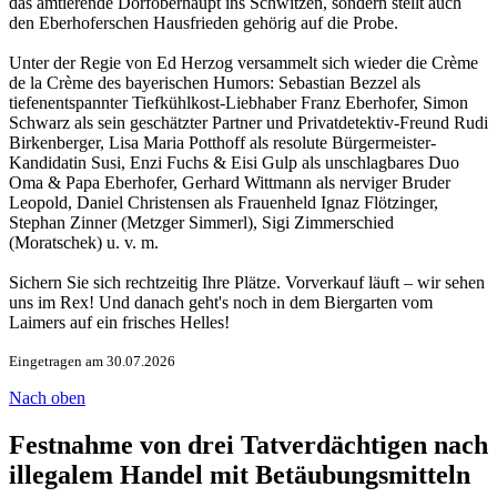
das amtierende Dorfoberhaupt ins Schwitzen, sondern stellt auch
den Eberhoferschen Hausfrieden gehörig auf die Probe.
Unter der Regie von Ed Herzog versammelt sich wieder die Crème
de la Crème des bayerischen Humors: Sebastian Bezzel als
tiefenentspannter Tiefkühlkost-Liebhaber Franz Eberhofer, Simon
Schwarz als sein geschätzter Partner und Privatdetektiv-Freund Rudi
Birkenberger, Lisa Maria Potthoff als resolute Bürgermeister-
Kandidatin Susi, Enzi Fuchs & Eisi Gulp als unschlagbares Duo
Oma & Papa Eberhofer, Gerhard Wittmann als nerviger Bruder
Leopold, Daniel Christensen als Frauenheld Ignaz Flötzinger,
Stephan Zinner (Metzger Simmerl), Sigi Zimmerschied
(Moratschek) u. v. m.
Sichern Sie sich rechtzeitig Ihre Plätze. Vorverkauf läuft – wir sehen
uns im Rex! Und danach geht's noch in dem Biergarten vom
Laimers auf ein frisches Helles!
Eingetragen am 30.07.2026
Nach oben
Festnahme von drei Tatverdächtigen nach
illegalem Handel mit Betäubungsmitteln