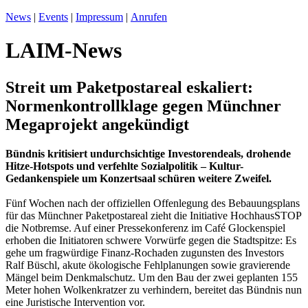
News
|
Events
|
Impressum
|
Anrufen
LAIM-News
Streit um Paketpostareal eskaliert:
Normenkontrollklage gegen Münchner
Megaprojekt angekündigt
Bündnis kritisiert undurchsichtige Investorendeals, drohende
Hitze-Hotspots und verfehlte Sozialpolitik – Kultur-
Gedankenspiele um Konzertsaal schüren weitere Zweifel.
Fünf Wochen nach der offiziellen Offenlegung des Bebauungsplans
für das Münchner Paketpostareal zieht die Initiative HochhausSTOP
die Notbremse. Auf einer Pressekonferenz im Café Glockenspiel
erhoben die Initiatoren schwere Vorwürfe gegen die Stadtspitze: Es
gehe um fragwürdige Finanz-Rochaden zugunsten des Investors
Ralf Büschl, akute ökologische Fehlplanungen sowie gravierende
Mängel beim Denkmalschutz. Um den Bau der zwei geplanten 155
Meter hohen Wolkenkratzer zu verhindern, bereitet das Bündnis nun
eine Juristische Intervention vor.