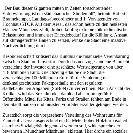
„Der Bau dieser Giganten mitten in Zeiten fortschreitender
Erderwärmung ist ein städtebaulicher Sündenfall“, betonte Robert
Brannekämper, Landtagsabgeordneter und 1. Vorsitzender von
HochhausSTOP. Auf dem Areal, das schon heute zu den heißesten
Flächen Münchens zählt, drohen künftig extreme mikroklimatische
Belastungen und immenser Energiebedarf für die Kühlung. Anstatt
auf klimagerechtes Bauen zu setzen, winke die Stadt eine massive
Nachverdichtung durch.
Besonders scharf kritisiert das Bündnis die finanzielle Vereinbarung
zwischen Stadt und Investor. Durch das neu zugestandene Baurecht
verzeichne der Investor eine geschätzte Wertsteigerung von über
418 Millionen Euro. Gleichzeitig erlaube die Stadt, die
veranschlagten 100 Millionen Euro für die Sanierung der
denkmalgeschützten Paketposthalle mit den regulären
städtebaulichen Abgaben (SoBoN) zu verrechnen. Nach Ansicht der
Kritiker wird das Sozialmodell damit ad absurdum geführt:
Öffentliche Mittel für Kitas, Parks und Straßen fehlten am Ende in
den Stadtfinanzen und müssten vom Steuerzahler getragen werden.
Zusätzlich sorgt die vorgesehene Verteilung des Wohnraums für
Zündstoff. Dass ausgerechnet ein 65 Meter hoher Holzturm isoliert
als reines Sozialgebäude genutzt werden soll, widerspreche der
bewährten „Münchner Mischung“ eklatant. Hier drohe ein sozialer