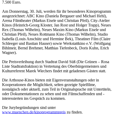
7.500 Euro.
Am Donnerstag, 30. Juli, werden für ihr besonderes Kinoprogramm
ausgezeichnet: ABC Kino (Daniela Bergauer und Michael Hehl),
Arena Filmtheater (Markus Eisele und Christian Pfeil), City-Atelier
Kinos (Heinrich-Georg Kloster, Jan Rost und Holger Trapp), Neues
Rex (Thomas Wilhelm), Neues Maxim Kino (Markus Eisele und
Christian Pfeil), Neues Rottmann Kino (Thomas Wilhelm), Studio
Isabella (Louis Anschütz und Hermine Bek), Theatiner Film (Claire
Schleeger und Bastian Hauser) sowie Werkstattkino e.V. (Wolfgang
Bihlmeir, Bernd Brehmer, Matthias Tiefenbeck, Doris Kuhn, Erich
Wagner).
Die Preisverleihung durch Stadtrat David Süß (Die Grünen – Rosa
Liste Stadtratsfraktion) in Vertretung des Oberbürgermeisters und
Kulturreferent Marek Wiechers findet mit geladenen Gästen statt.
Die Arthouse-Kinos bieten mit Eigenveranstaltungen oder in
Kooperationen die Möglichkeit, selten gezeigte Spielfilme,
nostalgisch oder aktuell, zum Teil in Originalsprache mit Untertiteln,
oder Dokumentationen zu sehen und mit Filmschaffenden und -
interessierten ins Gespräch zu kommen.
Die Jurybegründungen sind unter
www.muenchen.de/kinoprogrammpreis
zu finden.