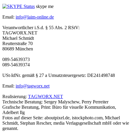
skype me
Email:
info@laim-online.de
Verantwortlicher i.S.d. § 55 Abs. 2 RStV:
TAGWORX.NET
Michael Schmidt
Reutterstraße 70
80689 München
089-54639373
089-54639374
USt-IdNr. gemäß § 27 a Umsatzsteuergesetz: DE241498748
Email:
info@tagworx.net
Realisierung:
TAGWORX.NET
Technische Beratung: Sergey Malyschew, Perry Perreiter
Grafische Beratung, Print: Büro für visuelle Kommunikation,
Adelbert Ilg
Fotos auf dieser Seite: aboutpixel.de, istockphoto.com, Michael
Schmidt, Stephan Rescher, media Verlagsgesellschaft mbH oder wie
genannt.