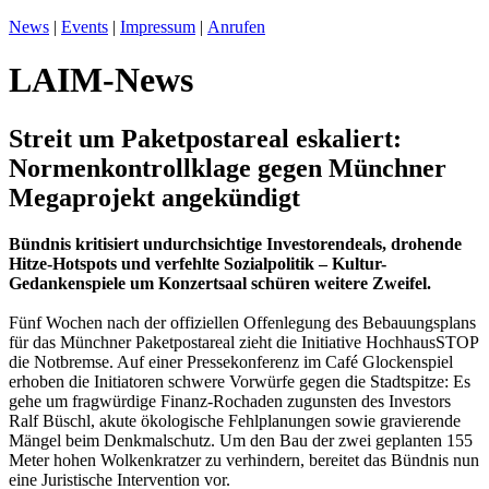
News
|
Events
|
Impressum
|
Anrufen
LAIM-News
Streit um Paketpostareal eskaliert:
Normenkontrollklage gegen Münchner
Megaprojekt angekündigt
Bündnis kritisiert undurchsichtige Investorendeals, drohende
Hitze-Hotspots und verfehlte Sozialpolitik – Kultur-
Gedankenspiele um Konzertsaal schüren weitere Zweifel.
Fünf Wochen nach der offiziellen Offenlegung des Bebauungsplans
für das Münchner Paketpostareal zieht die Initiative HochhausSTOP
die Notbremse. Auf einer Pressekonferenz im Café Glockenspiel
erhoben die Initiatoren schwere Vorwürfe gegen die Stadtspitze: Es
gehe um fragwürdige Finanz-Rochaden zugunsten des Investors
Ralf Büschl, akute ökologische Fehlplanungen sowie gravierende
Mängel beim Denkmalschutz. Um den Bau der zwei geplanten 155
Meter hohen Wolkenkratzer zu verhindern, bereitet das Bündnis nun
eine Juristische Intervention vor.