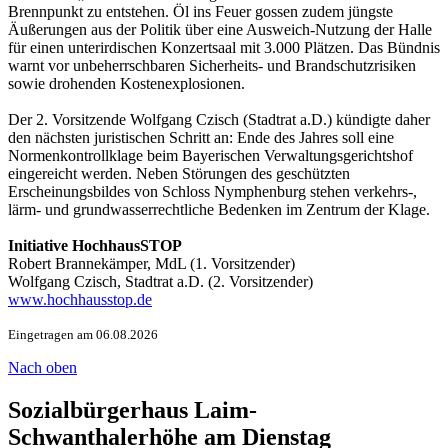
Brennpunkt zu entstehen. Öl ins Feuer gossen zudem jüngste
Äußerungen aus der Politik über eine Ausweich-Nutzung der Halle
für einen unterirdischen Konzertsaal mit 3.000 Plätzen. Das Bündnis
warnt vor unbeherrschbaren Sicherheits- und Brandschutzrisiken
sowie drohenden Kostenexplosionen.
Der 2. Vorsitzende Wolfgang Czisch (Stadtrat a.D.) kündigte daher
den nächsten juristischen Schritt an: Ende des Jahres soll eine
Normenkontrollklage beim Bayerischen Verwaltungsgerichtshof
eingereicht werden. Neben Störungen des geschützten
Erscheinungsbildes von Schloss Nymphenburg stehen verkehrs-,
lärm- und grundwasserrechtliche Bedenken im Zentrum der Klage.
Initiative HochhausSTOP
Robert Brannekämper, MdL (1. Vorsitzender)
Wolfgang Czisch, Stadtrat a.D. (2. Vorsitzender)
www.hochhausstop.de
Eingetragen am 06.08.2026
Nach oben
Sozialbürgerhaus Laim-
Schwanthalerhöhe am Dienstag