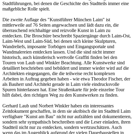
Stadtführungen, bei denen die Geschichte des Stadtteils immer eine
maßgebliche Rolle spielt.
Die zweite Auflage des "Kunstführer München Laim" ist
mittlerweile auf 76 Seiten angewachsen und lädt dazu ein, die
überraschend reichhaltige und reizvolle Kunst in Laim zu
entdecken. Die Broschüre beschreibt Spaziergänge durch Laim-Ost,
Laim-West und Laim-Süd, bei denen sich kleine Skulpturen,
Wandreliefs, imposante Torbögen und Eingangsportale und
Wandmalereien entdecken lassen. Und die sind nicht immer
historisch, auch künstlerisch wertvolle Graffiti finden bei den
Touren von Laub und Winkler Beachtung. Alle Kunstwerke sind
detailliert beschrieben und bebildert und immer wieder wird auf die
Architekten eingegangen, die die teilweise recht komplexen
Arbeiten in Auftrag gegeben haben - wie etwa Theodor Fischer, der
als Bauherr und Architekt gerade in Laim viele eindrucksvolle
Spuren hinterlassen hat. Eine Straßenkarte für jede einzelne Tour
hilft dabei, den richtigen Weg zu den Kunstwerken zu finden.
Gerhard Laub und Norbert Winkler haben ein interessantes
Zeitdokument geschaffen, in dem sie akribisch die im Stadtteil Laim
verfügbare "Kunst am Bau" nicht nur aufzählen und dokumentieren,
sondern sehr sympathisch beschreiben und die Leser einladen, ihren
Stadtteil nicht nur zu entdecken, sondern wertzuschätzen. Auch
wenn das im Augenblick aufgrund der vielen Dauerbaustellen in