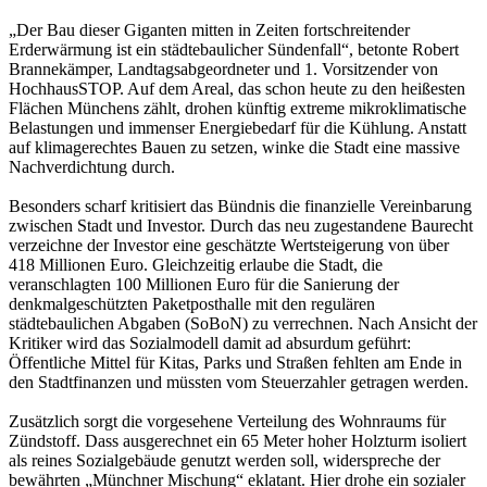
„Der Bau dieser Giganten mitten in Zeiten fortschreitender
Erderwärmung ist ein städtebaulicher Sündenfall“, betonte Robert
Brannekämper, Landtagsabgeordneter und 1. Vorsitzender von
HochhausSTOP. Auf dem Areal, das schon heute zu den heißesten
Flächen Münchens zählt, drohen künftig extreme mikroklimatische
Belastungen und immenser Energiebedarf für die Kühlung. Anstatt
auf klimagerechtes Bauen zu setzen, winke die Stadt eine massive
Nachverdichtung durch.
Besonders scharf kritisiert das Bündnis die finanzielle Vereinbarung
zwischen Stadt und Investor. Durch das neu zugestandene Baurecht
verzeichne der Investor eine geschätzte Wertsteigerung von über
418 Millionen Euro. Gleichzeitig erlaube die Stadt, die
veranschlagten 100 Millionen Euro für die Sanierung der
denkmalgeschützten Paketposthalle mit den regulären
städtebaulichen Abgaben (SoBoN) zu verrechnen. Nach Ansicht der
Kritiker wird das Sozialmodell damit ad absurdum geführt:
Öffentliche Mittel für Kitas, Parks und Straßen fehlten am Ende in
den Stadtfinanzen und müssten vom Steuerzahler getragen werden.
Zusätzlich sorgt die vorgesehene Verteilung des Wohnraums für
Zündstoff. Dass ausgerechnet ein 65 Meter hoher Holzturm isoliert
als reines Sozialgebäude genutzt werden soll, widerspreche der
bewährten „Münchner Mischung“ eklatant. Hier drohe ein sozialer