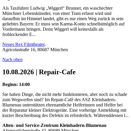
Als Taxifahrer Ludwig „Wiggerl“ Brunner, ein waschechter
Münchner Lebenskünstler, von einer Tram erfasst wird und
daraufhin im Himmel landet, gibt es nur einen Weg zurück in sein
geliebtes Bayern: Er muss sein Karma-Konto schnellstmöglich auf
Vordermann bringen. Denn Wiggerl will keinesfalls als
frohlockender E...
Neues Rex Filmtheater
,
Agricolastraße 16, 80687 München
Nach oben
10.08.2026 | Repair-Cafe
Beginn: 14:00
Sie haben Dinge, die nicht mehr funktionieren, aber noch zu schade
zum Wegwerfen sind? Im Repair-Café des ASZ Kleinhadern-
Blumenau unterstützen ehrenamtliche Helferinnen und Helfer bei
der Reparatur kleiner Elektrogeräte. Eine vorherige Anmeldung mit
kurzer Beschreibung des Defekts ist erforderlich. Währenddessen l...
Alten- und Service-Zentrum Kleinhadern-Blumenau
Alpenveilchenstraße 42, 80689 München