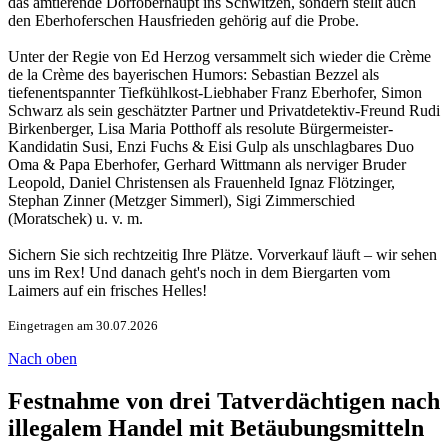
das amtierende Dorfoberhaupt ins Schwitzen, sondern stellt auch
den Eberhoferschen Hausfrieden gehörig auf die Probe.
Unter der Regie von Ed Herzog versammelt sich wieder die Crème
de la Crème des bayerischen Humors: Sebastian Bezzel als
tiefenentspannter Tiefkühlkost-Liebhaber Franz Eberhofer, Simon
Schwarz als sein geschätzter Partner und Privatdetektiv-Freund Rudi
Birkenberger, Lisa Maria Potthoff als resolute Bürgermeister-
Kandidatin Susi, Enzi Fuchs & Eisi Gulp als unschlagbares Duo
Oma & Papa Eberhofer, Gerhard Wittmann als nerviger Bruder
Leopold, Daniel Christensen als Frauenheld Ignaz Flötzinger,
Stephan Zinner (Metzger Simmerl), Sigi Zimmerschied
(Moratschek) u. v. m.
Sichern Sie sich rechtzeitig Ihre Plätze. Vorverkauf läuft – wir sehen
uns im Rex! Und danach geht's noch in dem Biergarten vom
Laimers auf ein frisches Helles!
Eingetragen am 30.07.2026
Nach oben
Festnahme von drei Tatverdächtigen nach
illegalem Handel mit Betäubungsmitteln