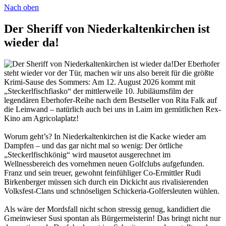
Nach oben
Der Sheriff von Niederkaltenkirchen ist
wieder da!
Der Eberhofer
steht wieder vor der Tür, machen wir uns also bereit für die größte
Krimi-Sause des Sommers: Am 12. August 2026 kommt mit
„Steckerlfischfiasko“ der mittlerweile 10. Jubiläumsfilm der
legendären Eberhofer-Reihe nach dem Bestseller von Rita Falk auf
die Leinwand – natürlich auch bei uns in Laim im gemütlichen Rex-
Kino am Agricolaplatz!
Worum geht’s? In Niederkaltenkirchen ist die Kacke wieder am
Dampfen – und das gar nicht mal so wenig: Der örtliche
„Steckerlfischkönig“ wird mausetot ausgerechnet im
Wellnessbereich des vornehmen neuen Golfclubs aufgefunden.
Franz und sein treuer, gewohnt feinfühliger Co-Ermittler Rudi
Birkenberger müssen sich durch ein Dickicht aus rivalisierenden
Volksfest-Clans und schnöseligen Schickeria-Golfersleuten wühlen.
Als wäre der Mordsfall nicht schon stressig genug, kandidiert die
Gmeinwieser Susi spontan als Bürgermeisterin! Das bringt nicht nur