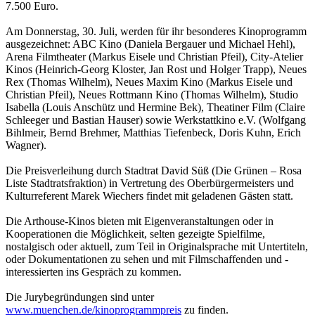
7.500 Euro.
Am Donnerstag, 30. Juli, werden für ihr besonderes Kinoprogramm
ausgezeichnet: ABC Kino (Daniela Bergauer und Michael Hehl),
Arena Filmtheater (Markus Eisele und Christian Pfeil), City-Atelier
Kinos (Heinrich-Georg Kloster, Jan Rost und Holger Trapp), Neues
Rex (Thomas Wilhelm), Neues Maxim Kino (Markus Eisele und
Christian Pfeil), Neues Rottmann Kino (Thomas Wilhelm), Studio
Isabella (Louis Anschütz und Hermine Bek), Theatiner Film (Claire
Schleeger und Bastian Hauser) sowie Werkstattkino e.V. (Wolfgang
Bihlmeir, Bernd Brehmer, Matthias Tiefenbeck, Doris Kuhn, Erich
Wagner).
Die Preisverleihung durch Stadtrat David Süß (Die Grünen – Rosa
Liste Stadtratsfraktion) in Vertretung des Oberbürgermeisters und
Kulturreferent Marek Wiechers findet mit geladenen Gästen statt.
Die Arthouse-Kinos bieten mit Eigenveranstaltungen oder in
Kooperationen die Möglichkeit, selten gezeigte Spielfilme,
nostalgisch oder aktuell, zum Teil in Originalsprache mit Untertiteln,
oder Dokumentationen zu sehen und mit Filmschaffenden und -
interessierten ins Gespräch zu kommen.
Die Jurybegründungen sind unter
www.muenchen.de/kinoprogrammpreis
zu finden.