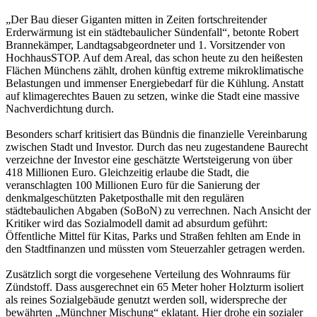
„Der Bau dieser Giganten mitten in Zeiten fortschreitender
Erderwärmung ist ein städtebaulicher Sündenfall“, betonte Robert
Brannekämper, Landtagsabgeordneter und 1. Vorsitzender von
HochhausSTOP. Auf dem Areal, das schon heute zu den heißesten
Flächen Münchens zählt, drohen künftig extreme mikroklimatische
Belastungen und immenser Energiebedarf für die Kühlung. Anstatt
auf klimagerechtes Bauen zu setzen, winke die Stadt eine massive
Nachverdichtung durch.
Besonders scharf kritisiert das Bündnis die finanzielle Vereinbarung
zwischen Stadt und Investor. Durch das neu zugestandene Baurecht
verzeichne der Investor eine geschätzte Wertsteigerung von über
418 Millionen Euro. Gleichzeitig erlaube die Stadt, die
veranschlagten 100 Millionen Euro für die Sanierung der
denkmalgeschützten Paketposthalle mit den regulären
städtebaulichen Abgaben (SoBoN) zu verrechnen. Nach Ansicht der
Kritiker wird das Sozialmodell damit ad absurdum geführt:
Öffentliche Mittel für Kitas, Parks und Straßen fehlten am Ende in
den Stadtfinanzen und müssten vom Steuerzahler getragen werden.
Zusätzlich sorgt die vorgesehene Verteilung des Wohnraums für
Zündstoff. Dass ausgerechnet ein 65 Meter hoher Holzturm isoliert
als reines Sozialgebäude genutzt werden soll, widerspreche der
bewährten „Münchner Mischung“ eklatant. Hier drohe ein sozialer