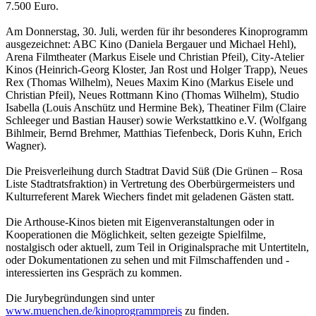
7.500 Euro.
Am Donnerstag, 30. Juli, werden für ihr besonderes Kinoprogramm
ausgezeichnet: ABC Kino (Daniela Bergauer und Michael Hehl),
Arena Filmtheater (Markus Eisele und Christian Pfeil), City-Atelier
Kinos (Heinrich-Georg Kloster, Jan Rost und Holger Trapp), Neues
Rex (Thomas Wilhelm), Neues Maxim Kino (Markus Eisele und
Christian Pfeil), Neues Rottmann Kino (Thomas Wilhelm), Studio
Isabella (Louis Anschütz und Hermine Bek), Theatiner Film (Claire
Schleeger und Bastian Hauser) sowie Werkstattkino e.V. (Wolfgang
Bihlmeir, Bernd Brehmer, Matthias Tiefenbeck, Doris Kuhn, Erich
Wagner).
Die Preisverleihung durch Stadtrat David Süß (Die Grünen – Rosa
Liste Stadtratsfraktion) in Vertretung des Oberbürgermeisters und
Kulturreferent Marek Wiechers findet mit geladenen Gästen statt.
Die Arthouse-Kinos bieten mit Eigenveranstaltungen oder in
Kooperationen die Möglichkeit, selten gezeigte Spielfilme,
nostalgisch oder aktuell, zum Teil in Originalsprache mit Untertiteln,
oder Dokumentationen zu sehen und mit Filmschaffenden und -
interessierten ins Gespräch zu kommen.
Die Jurybegründungen sind unter
www.muenchen.de/kinoprogrammpreis
zu finden.