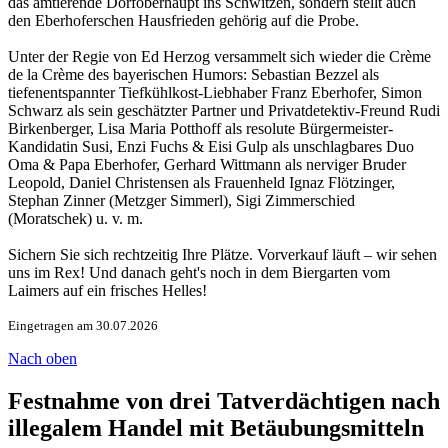
das amtierende Dorfoberhaupt ins Schwitzen, sondern stellt auch
den Eberhoferschen Hausfrieden gehörig auf die Probe.
Unter der Regie von Ed Herzog versammelt sich wieder die Crème
de la Crème des bayerischen Humors: Sebastian Bezzel als
tiefenentspannter Tiefkühlkost-Liebhaber Franz Eberhofer, Simon
Schwarz als sein geschätzter Partner und Privatdetektiv-Freund Rudi
Birkenberger, Lisa Maria Potthoff als resolute Bürgermeister-
Kandidatin Susi, Enzi Fuchs & Eisi Gulp als unschlagbares Duo
Oma & Papa Eberhofer, Gerhard Wittmann als nerviger Bruder
Leopold, Daniel Christensen als Frauenheld Ignaz Flötzinger,
Stephan Zinner (Metzger Simmerl), Sigi Zimmerschied
(Moratschek) u. v. m.
Sichern Sie sich rechtzeitig Ihre Plätze. Vorverkauf läuft – wir sehen
uns im Rex! Und danach geht's noch in dem Biergarten vom
Laimers auf ein frisches Helles!
Eingetragen am 30.07.2026
Nach oben
Festnahme von drei Tatverdächtigen nach
illegalem Handel mit Betäubungsmitteln