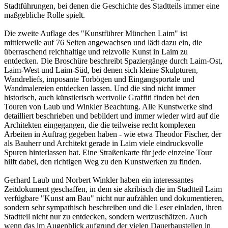
Stadtführungen, bei denen die Geschichte des Stadtteils immer eine
maßgebliche Rolle spielt.
Die zweite Auflage des "Kunstführer München Laim" ist
mittlerweile auf 76 Seiten angewachsen und lädt dazu ein, die
überraschend reichhaltige und reizvolle Kunst in Laim zu
entdecken. Die Broschüre beschreibt Spaziergänge durch Laim-Ost,
Laim-West und Laim-Süd, bei denen sich kleine Skulpturen,
Wandreliefs, imposante Torbögen und Eingangsportale und
Wandmalereien entdecken lassen. Und die sind nicht immer
historisch, auch künstlerisch wertvolle Graffiti finden bei den
Touren von Laub und Winkler Beachtung. Alle Kunstwerke sind
detailliert beschrieben und bebildert und immer wieder wird auf die
Architekten eingegangen, die die teilweise recht komplexen
Arbeiten in Auftrag gegeben haben - wie etwa Theodor Fischer, der
als Bauherr und Architekt gerade in Laim viele eindrucksvolle
Spuren hinterlassen hat. Eine Straßenkarte für jede einzelne Tour
hilft dabei, den richtigen Weg zu den Kunstwerken zu finden.
Gerhard Laub und Norbert Winkler haben ein interessantes
Zeitdokument geschaffen, in dem sie akribisch die im Stadtteil Laim
verfügbare "Kunst am Bau" nicht nur aufzählen und dokumentieren,
sondern sehr sympathisch beschreiben und die Leser einladen, ihren
Stadtteil nicht nur zu entdecken, sondern wertzuschätzen. Auch
wenn das im Augenblick aufgrund der vielen Dauerbaustellen in