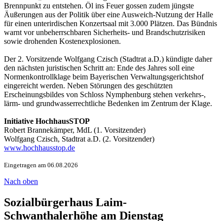
Brennpunkt zu entstehen. Öl ins Feuer gossen zudem jüngste
Äußerungen aus der Politik über eine Ausweich-Nutzung der Halle
für einen unterirdischen Konzertsaal mit 3.000 Plätzen. Das Bündnis
warnt vor unbeherrschbaren Sicherheits- und Brandschutzrisiken
sowie drohenden Kostenexplosionen.
Der 2. Vorsitzende Wolfgang Czisch (Stadtrat a.D.) kündigte daher
den nächsten juristischen Schritt an: Ende des Jahres soll eine
Normenkontrollklage beim Bayerischen Verwaltungsgerichtshof
eingereicht werden. Neben Störungen des geschützten
Erscheinungsbildes von Schloss Nymphenburg stehen verkehrs-,
lärm- und grundwasserrechtliche Bedenken im Zentrum der Klage.
Initiative HochhausSTOP
Robert Brannekämper, MdL (1. Vorsitzender)
Wolfgang Czisch, Stadtrat a.D. (2. Vorsitzender)
www.hochhausstop.de
Eingetragen am 06.08.2026
Nach oben
Sozialbürgerhaus Laim-
Schwanthalerhöhe am Dienstag