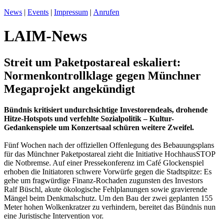
News
|
Events
|
Impressum
|
Anrufen
LAIM-News
Streit um Paketpostareal eskaliert:
Normenkontrollklage gegen Münchner
Megaprojekt angekündigt
Bündnis kritisiert undurchsichtige Investorendeals, drohende
Hitze-Hotspots und verfehlte Sozialpolitik – Kultur-
Gedankenspiele um Konzertsaal schüren weitere Zweifel.
Fünf Wochen nach der offiziellen Offenlegung des Bebauungsplans
für das Münchner Paketpostareal zieht die Initiative HochhausSTOP
die Notbremse. Auf einer Pressekonferenz im Café Glockenspiel
erhoben die Initiatoren schwere Vorwürfe gegen die Stadtspitze: Es
gehe um fragwürdige Finanz-Rochaden zugunsten des Investors
Ralf Büschl, akute ökologische Fehlplanungen sowie gravierende
Mängel beim Denkmalschutz. Um den Bau der zwei geplanten 155
Meter hohen Wolkenkratzer zu verhindern, bereitet das Bündnis nun
eine Juristische Intervention vor.