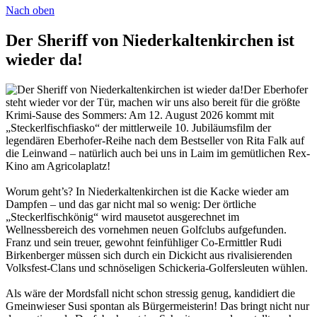
Nach oben
Der Sheriff von Niederkaltenkirchen ist
wieder da!
Der Eberhofer
steht wieder vor der Tür, machen wir uns also bereit für die größte
Krimi-Sause des Sommers: Am 12. August 2026 kommt mit
„Steckerlfischfiasko“ der mittlerweile 10. Jubiläumsfilm der
legendären Eberhofer-Reihe nach dem Bestseller von Rita Falk auf
die Leinwand – natürlich auch bei uns in Laim im gemütlichen Rex-
Kino am Agricolaplatz!
Worum geht’s? In Niederkaltenkirchen ist die Kacke wieder am
Dampfen – und das gar nicht mal so wenig: Der örtliche
„Steckerlfischkönig“ wird mausetot ausgerechnet im
Wellnessbereich des vornehmen neuen Golfclubs aufgefunden.
Franz und sein treuer, gewohnt feinfühliger Co-Ermittler Rudi
Birkenberger müssen sich durch ein Dickicht aus rivalisierenden
Volksfest-Clans und schnöseligen Schickeria-Golfersleuten wühlen.
Als wäre der Mordsfall nicht schon stressig genug, kandidiert die
Gmeinwieser Susi spontan als Bürgermeisterin! Das bringt nicht nur