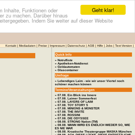
Geht klar!
 Inhalte, Funktionen oder
cher zu machen. Darüber hinaus
itergegeben. Indem Sie weiter auf dieser Website
Kontakt
|
Mediadaten
|
Preise
|
Impressum
|
Datenschutz
|
AGB
|
Hilfe
|
Jobs
|
Text-Version
|
Quick Info
» Notrufliste
» Apotheken-Notdienst
» Geldautomaten
» Glascontainer
Umfrage
» Lebendiges Laim - wie wir unser Viertel noch
schöner machen können
Termine/Veranstaltungen
» 07.08. Ein Blick ins Innere
» 07.08. Laimer Sommerfest
» 07.08. LAYERS OF LAIM
» 07.08. TOY STORY 5
» 07.08. MINIONS & MONSTER
» 07.08. THE INVITE
» 07.08. ROSSINI
» 07.08. DIE ODYSSEE
» 08.08. STRONG Nation (TM)
» 08.08. WANN WIRD ES ENDLICH WIEDER SO, WIE
ES NIE WAR
» 08.08. Kroatische Theatergruppe MASKA München
» 09.08. ACH, DIESE LÜCKE, DIESE ENTSETZLICHE