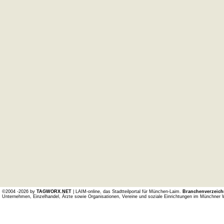
©2004 -2026 by
TAGWORX.NET
| LAIM-online, das Stadtteilportal für München-Laim.
Branchenverzeich
Unternehmen, Einzelhandel, Ärzte sowie Organisationen, Vereine und soziale Einrichtungen im Münchner 