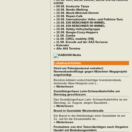
LÜCKE
» 09.08. Kretische Tänze
» 10.08. Nordic-Walking
» 10.08. Musik-Miniclub Doremi
» 10.08. Repair-Cafe
» 10.08. Internationaler Volks- und Folklore-Tanz
» 10.08. EIN MÜNCHNER IM HIMMEL
» 10.08. EIN MÜNCHNER IM HIMMEL
» 10.08. Hobby-Volleyballgruppe
» 10.08. Boogie-Crazy-Hoppers
» 11.08. Zumba
» 11.08. CIRCL mobility (TM)
» 11.08. Eiscafe auf der ASZ-Terrasse
» Kalender
» Alle 464 Termine
Lokalnachrichten
Streit um Paketpostareal eskaliert:
Normenkontrollklage gegen Münchner Megaprojekt
angekündigt
Bündnis kritisiert undurchsichtige Investorendeals,
drohende Hitze-Hotspots und v...
» Weiterlesen
Sozialbürgerhaus Laim-Schwanthalerhöhe am
Dienstag geschlossen
Das Sozialbürgerhaus Laim -Schwanthalerhöhe ist am
Dienstag, 11. August, wegen Bauarbeit...
» Weiterlesen
Brand in Gaststätte Westendstraße
Ein Brand in der Abluftanlage einer Gaststätte ist am
31. Juli für die Einsatzkräfte de...
» Weiterlesen
Festnahme von drei Tatverdächtigen nach illegalem
Handel mit Betäubungsmitteln