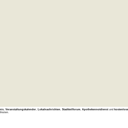
nis
,
Veranstaltungskalender
,
Lokalnachrichten
,
Stadtteilforum
,
Apothekennotdienst
und
kostenlos
Westen.