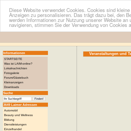
Diese Website verwendet Cookies. Cookies sind kleine T
Anzeigen zu personalisieren. Das trägt dazu bei, den B
werden Informationen zur Nutzung unserer Website an u
navigieren, stimmen Sie der Verwendung von Cookies a
Informationen
Veranstaltungen und 
STARTSEITE
Was ist LAIM-online?
Lokalnachrichten
Fotogalerie
Forum/Gästebuch
Kleinanzeigen
Downloads
Suche
3649 Laimer Adressen
Automobil
Beauty und Wellness
Bildung
Dienstleistungen
Einzelhandel