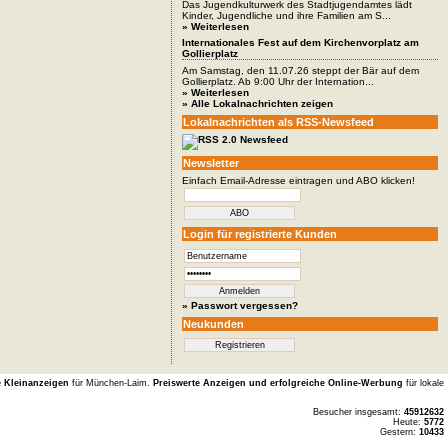
Das Jugendkulturwerk des Stadtjugendamtes lädt
Kinder, Jugendliche und ihre Familien am S...
» Weiterlesen
Internationales Fest auf dem Kirchenvorplatz am
Gollierplatz
Am Samstag, den 11.07.26 steppt der Bär auf dem
Gollierplatz. Ab 9:00 Uhr der Internation...
» Weiterlesen
» Alle Lokalnachrichten zeigen
Lokalnachrichten als RSS-Newsfeed
Newsletter
Einfach Email-Adresse eintragen und ABO klicken!
Login für registrierte Kunden
» Passwort vergessen?
Neukunden
e Kleinanzeigen
für München-Laim.
Preiswerte Anzeigen und erfolgreiche Online-Werbung
für lokale
Besucher insgesamt:
45912632
Heute:
5772
Gestern:
10433