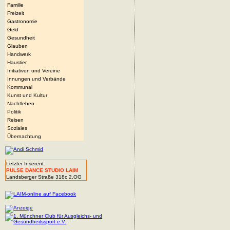
Familie
Freizeit
Gastronomie
Geld
Gesundheit
Glauben
Handwerk
Haustier
Initiativen und Vereine
Innungen und Verbände
Kommunal
Kunst und Kultur
Nachtleben
Politik
Reisen
Soziales
Übernachtung
Letzter Inserent:
PULSE DANCE STUDIO LAIM
Landsberger Straße 318c 2.OG