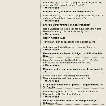
Am Samstag, 25.07.2026, gegen 18:45 Uhr, unterzog
eine zivile Polizeistreife einen Opel, P...
» Weiterlesen
Betriebsunfall, eine Person schwer verletzt
Am Donnerstag, 16.07.2026, gegen 17.00 Uhr, kam es
auf einer Baustelle in Laim zu einem Be...
» Weiterlesen
Energie-Sprechstunde im Seniorenbeirat
Hohe Energiepreise sind vor allem für Menschen eine
Herausforderung, die ohnehin wenig Ge...
» Weiterlesen
Wiesn-Aufbau läuft
- und man kann sogar schön dabei zuschauen!
Auf einer Bank vom Rand der Theresienhöhe...
» Weiterlesen
Festnahme eines Tatverdächtigen nach Einbruch in
Büro
Laim: Am Dienstag, 14.07.2026, gegen 07:20 Uhr,
begab sich ein zunächst unbekannter Täte...
» Weiterlesen
Magdalenenfest im Hirschgarten vom 4. bis zum 19.
Juli
Schon lange kein Geheimtipp mehr ist das
Magdalenenfest, welches heuer vom 4. bis ...
» Weiterlesen
St. Stephan sucht den Superstar - Jugendmusical in
St. Stephan
Am Samstag, den 18.07.2026 um 15 Uhr findet im
Pfarrsaal von St. Stephan (Zillerta...
» Weiterlesen
80 Jahre Serenade im Park im Nymphenburger
Schlosspark