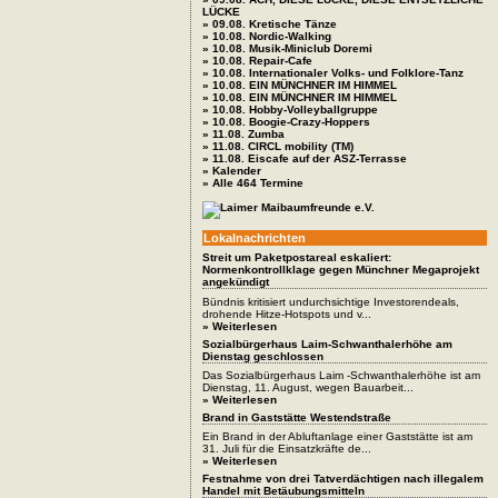
LÜCKE
» 09.08. Kretische Tänze
» 10.08. Nordic-Walking
» 10.08. Musik-Miniclub Doremi
» 10.08. Repair-Cafe
» 10.08. Internationaler Volks- und Folklore-Tanz
» 10.08. EIN MÜNCHNER IM HIMMEL
» 10.08. EIN MÜNCHNER IM HIMMEL
» 10.08. Hobby-Volleyballgruppe
» 10.08. Boogie-Crazy-Hoppers
» 11.08. Zumba
» 11.08. CIRCL mobility (TM)
» 11.08. Eiscafe auf der ASZ-Terrasse
» Kalender
» Alle 464 Termine
Lokalnachrichten
Streit um Paketpostareal eskaliert:
Normenkontrollklage gegen Münchner Megaprojekt
angekündigt
Bündnis kritisiert undurchsichtige Investorendeals,
drohende Hitze-Hotspots und v...
» Weiterlesen
Sozialbürgerhaus Laim-Schwanthalerhöhe am
Dienstag geschlossen
Das Sozialbürgerhaus Laim -Schwanthalerhöhe ist am
Dienstag, 11. August, wegen Bauarbeit...
» Weiterlesen
Brand in Gaststätte Westendstraße
Ein Brand in der Abluftanlage einer Gaststätte ist am
31. Juli für die Einsatzkräfte de...
» Weiterlesen
Festnahme von drei Tatverdächtigen nach illegalem
Handel mit Betäubungsmitteln