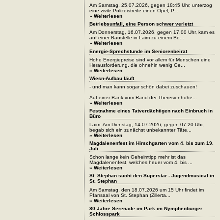
Am Samstag, 25.07.2026, gegen 18:45 Uhr, unterzog
eine zivile Polizeistreife einen Opel, P...
» Weiterlesen
Betriebsunfall, eine Person schwer verletzt
Am Donnerstag, 16.07.2026, gegen 17.00 Uhr, kam es
auf einer Baustelle in Laim zu einem Be...
» Weiterlesen
Energie-Sprechstunde im Seniorenbeirat
Hohe Energiepreise sind vor allem für Menschen eine
Herausforderung, die ohnehin wenig Ge...
» Weiterlesen
Wiesn-Aufbau läuft
- und man kann sogar schön dabei zuschauen!
Auf einer Bank vom Rand der Theresienhöhe...
» Weiterlesen
Festnahme eines Tatverdächtigen nach Einbruch in
Büro
Laim: Am Dienstag, 14.07.2026, gegen 07:20 Uhr,
begab sich ein zunächst unbekannter Täte...
» Weiterlesen
Magdalenenfest im Hirschgarten vom 4. bis zum 19.
Juli
Schon lange kein Geheimtipp mehr ist das
Magdalenenfest, welches heuer vom 4. bis ...
» Weiterlesen
St. Stephan sucht den Superstar - Jugendmusical in
St. Stephan
Am Samstag, den 18.07.2026 um 15 Uhr findet im
Pfarrsaal von St. Stephan (Zillerta...
» Weiterlesen
80 Jahre Serenade im Park im Nymphenburger
Schlosspark