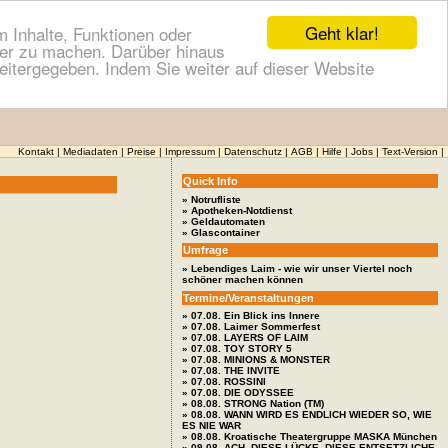
Geht klar!
 Inhalte, Funktionen oder
cher zu machen. Darüber hinaus
itergegeben. Indem Sie weiter auf dieser Website
Kontakt
|
Mediadaten
|
Preise
|
Impressum
|
Datenschutz
|
AGB
|
Hilfe
|
Jobs
|
Text-Version
|
Quick Info
» Notrufliste
» Apotheken-Notdienst
» Geldautomaten
» Glascontainer
Umfrage
» Lebendiges Laim - wie wir unser Viertel noch
schöner machen können
Termine/Veranstaltungen
» 07.08. Ein Blick ins Innere
» 07.08. Laimer Sommerfest
» 07.08. LAYERS OF LAIM
» 07.08. TOY STORY 5
» 07.08. MINIONS & MONSTER
» 07.08. THE INVITE
» 07.08. ROSSINI
» 07.08. DIE ODYSSEE
» 08.08. STRONG Nation (TM)
» 08.08. WANN WIRD ES ENDLICH WIEDER SO, WIE
ES NIE WAR
» 08.08. Kroatische Theatergruppe MASKA München
» 09.08. ACH, DIESE LÜCKE, DIESE ENTSETZLICHE