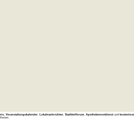
nis
,
Veranstaltungskalender
,
Lokalnachrichten
,
Stadtteilforum
,
Apothekennotdienst
und
kostenlos
Westen.