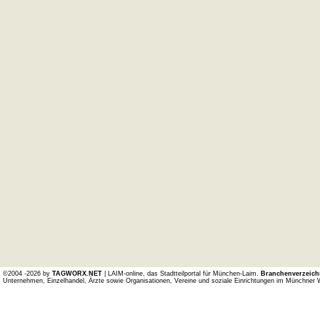
©2004 -2026 by
TAGWORX.NET
| LAIM-online, das Stadtteilportal für München-Laim.
Branchenverzeich
Unternehmen, Einzelhandel, Ärzte sowie Organisationen, Vereine und soziale Einrichtungen im Münchner 