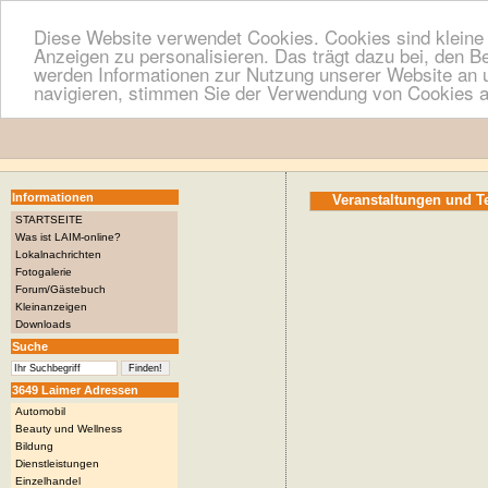
Diese Website verwendet Cookies. Cookies sind kleine T
Anzeigen zu personalisieren. Das trägt dazu bei, den B
werden Informationen zur Nutzung unserer Website an u
navigieren, stimmen Sie der Verwendung von Cookies a
Informationen
Veranstaltungen und 
STARTSEITE
Was ist LAIM-online?
Lokalnachrichten
Fotogalerie
Forum/Gästebuch
Kleinanzeigen
Downloads
Suche
3649 Laimer Adressen
Automobil
Beauty und Wellness
Bildung
Dienstleistungen
Einzelhandel