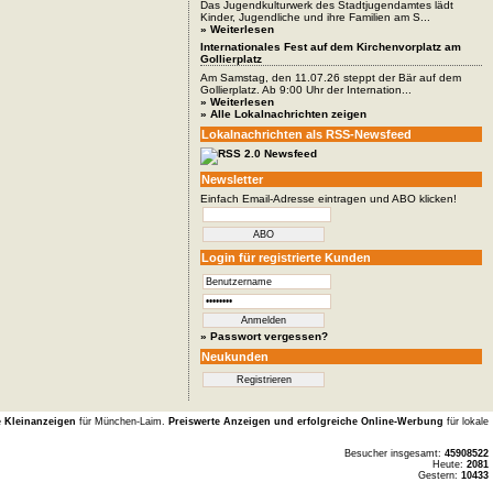
Das Jugendkulturwerk des Stadtjugendamtes lädt
Kinder, Jugendliche und ihre Familien am S...
» Weiterlesen
Internationales Fest auf dem Kirchenvorplatz am
Gollierplatz
Am Samstag, den 11.07.26 steppt der Bär auf dem
Gollierplatz. Ab 9:00 Uhr der Internation...
» Weiterlesen
» Alle Lokalnachrichten zeigen
Lokalnachrichten als RSS-Newsfeed
Newsletter
Einfach Email-Adresse eintragen und ABO klicken!
Login für registrierte Kunden
» Passwort vergessen?
Neukunden
e Kleinanzeigen
für München-Laim.
Preiswerte Anzeigen und erfolgreiche Online-Werbung
für lokale
Besucher insgesamt:
45908522
Heute:
2081
Gestern:
10433