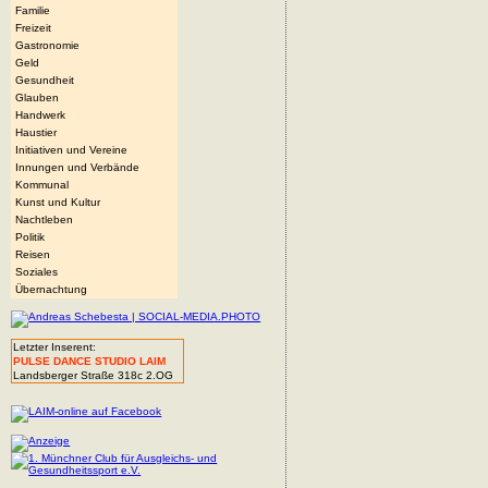
Familie
Freizeit
Gastronomie
Geld
Gesundheit
Glauben
Handwerk
Haustier
Initiativen und Vereine
Innungen und Verbände
Kommunal
Kunst und Kultur
Nachtleben
Politik
Reisen
Soziales
Übernachtung
Letzter Inserent:
PULSE DANCE STUDIO LAIM
Landsberger Straße 318c 2.OG