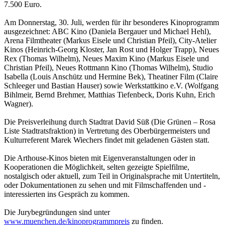
7.500 Euro.
Am Donnerstag, 30. Juli, werden für ihr besonderes Kinoprogramm
ausgezeichnet: ABC Kino (Daniela Bergauer und Michael Hehl),
Arena Filmtheater (Markus Eisele und Christian Pfeil), City-Atelier
Kinos (Heinrich-Georg Kloster, Jan Rost und Holger Trapp), Neues
Rex (Thomas Wilhelm), Neues Maxim Kino (Markus Eisele und
Christian Pfeil), Neues Rottmann Kino (Thomas Wilhelm), Studio
Isabella (Louis Anschütz und Hermine Bek), Theatiner Film (Claire
Schleeger und Bastian Hauser) sowie Werkstattkino e.V. (Wolfgang
Bihlmeir, Bernd Brehmer, Matthias Tiefenbeck, Doris Kuhn, Erich
Wagner).
Die Preisverleihung durch Stadtrat David Süß (Die Grünen – Rosa
Liste Stadtratsfraktion) in Vertretung des Oberbürgermeisters und
Kulturreferent Marek Wiechers findet mit geladenen Gästen statt.
Die Arthouse-Kinos bieten mit Eigenveranstaltungen oder in
Kooperationen die Möglichkeit, selten gezeigte Spielfilme,
nostalgisch oder aktuell, zum Teil in Originalsprache mit Untertiteln,
oder Dokumentationen zu sehen und mit Filmschaffenden und -
interessierten ins Gespräch zu kommen.
Die Jurybegründungen sind unter
www.muenchen.de/kinoprogrammpreis
zu finden.