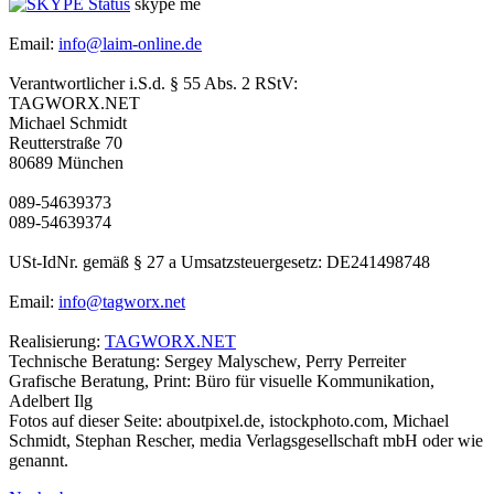
skype me
Email:
info@laim-online.de
Verantwortlicher i.S.d. § 55 Abs. 2 RStV:
TAGWORX.NET
Michael Schmidt
Reutterstraße 70
80689 München
089-54639373
089-54639374
USt-IdNr. gemäß § 27 a Umsatzsteuergesetz: DE241498748
Email:
info@tagworx.net
Realisierung:
TAGWORX.NET
Technische Beratung: Sergey Malyschew, Perry Perreiter
Grafische Beratung, Print: Büro für visuelle Kommunikation,
Adelbert Ilg
Fotos auf dieser Seite: aboutpixel.de, istockphoto.com, Michael
Schmidt, Stephan Rescher, media Verlagsgesellschaft mbH oder wie
genannt.