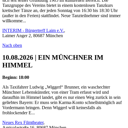
sich seit seiner Gründung 1965 im kulturellen Bereich. Die
Tanzgruppe des Vereins bietet in einem kostenlosen Tanzkurs
kretischer Tänze an, der jeden Sonntag von 16:30 bis 18:30 Uhr
(außer in den Ferien) stattfindet. Neue Tanzteilnehmer sind immer
willkomme...
INTERIM - Bürgertreff Laim e.V.
,
Laimer Anger 2, 80687 München
Nach oben
10.08.2026 | EIN MÜNCHNER IM
HIMMEL
Beginn: 18:00
Als Taxifahrer Ludwig „Wiggerl“ Brunner, ein waschechter
Münchner Lebenskünstler, von einer Tram erfasst wird und
daraufhin im Himmel landet, gibt es nur einen Weg zurück in sein
geliebtes Bayern: Er muss sein Karma-Konto schnellstmöglich auf
Vordermann bringen. Denn Wiggerl will keinesfalls als
frohlockender E...
Neues Rex Filmtheater
,
Agricolastraße 16, 80687 München