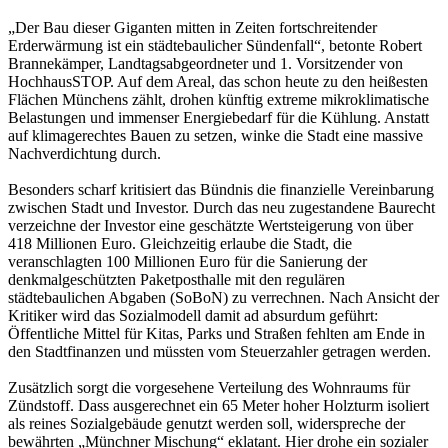
„Der Bau dieser Giganten mitten in Zeiten fortschreitender
Erderwärmung ist ein städtebaulicher Sündenfall“, betonte Robert
Brannekämper, Landtagsabgeordneter und 1. Vorsitzender von
HochhausSTOP. Auf dem Areal, das schon heute zu den heißesten
Flächen Münchens zählt, drohen künftig extreme mikroklimatische
Belastungen und immenser Energiebedarf für die Kühlung. Anstatt
auf klimagerechtes Bauen zu setzen, winke die Stadt eine massive
Nachverdichtung durch.
Besonders scharf kritisiert das Bündnis die finanzielle Vereinbarung
zwischen Stadt und Investor. Durch das neu zugestandene Baurecht
verzeichne der Investor eine geschätzte Wertsteigerung von über
418 Millionen Euro. Gleichzeitig erlaube die Stadt, die
veranschlagten 100 Millionen Euro für die Sanierung der
denkmalgeschützten Paketposthalle mit den regulären
städtebaulichen Abgaben (SoBoN) zu verrechnen. Nach Ansicht der
Kritiker wird das Sozialmodell damit ad absurdum geführt:
Öffentliche Mittel für Kitas, Parks und Straßen fehlten am Ende in
den Stadtfinanzen und müssten vom Steuerzahler getragen werden.
Zusätzlich sorgt die vorgesehene Verteilung des Wohnraums für
Zündstoff. Dass ausgerechnet ein 65 Meter hoher Holzturm isoliert
als reines Sozialgebäude genutzt werden soll, widerspreche der
bewährten „Münchner Mischung“ eklatant. Hier drohe ein sozialer