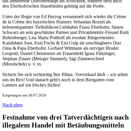
das amtierende Dorfoberhaupt ins Schwitzen, sondern stellt auch
den Eberhoferschen Hausfrieden gehörig auf die Probe.
Unter der Regie von Ed Herzog versammelt sich wieder die Crème
de la Crème des bayerischen Humors: Sebastian Bezzel als
tiefenentspannter Tiefkühlkost-Liebhaber Franz Eberhofer, Simon
Schwarz als sein geschätzter Partner und Privatdetektiv-Freund Rudi
Birkenberger, Lisa Maria Potthoff als resolute Bürgermeister-
Kandidatin Susi, Enzi Fuchs & Eisi Gulp als unschlagbares Duo
Oma & Papa Eberhofer, Gerhard Wittmann als nerviger Bruder
Leopold, Daniel Christensen als Frauenheld Ignaz Flötzinger,
Stephan Zinner (Metzger Simmerl), Sigi Zimmerschied
(Moratschek) u. v. m.
Sichern Sie sich rechtzeitig Ihre Plätze. Vorverkauf läuft – wir sehen
uns im Rex! Und danach geht's noch in dem Biergarten vom
Laimers auf ein frisches Helles!
Eingetragen am 30.07.2026
Nach oben
Festnahme von drei Tatverdächtigen nach
illegalem Handel mit Betäubungsmitteln