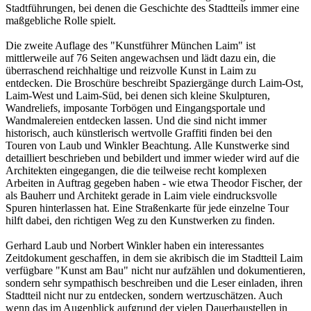
Stadtführungen, bei denen die Geschichte des Stadtteils immer eine
maßgebliche Rolle spielt.
Die zweite Auflage des "Kunstführer München Laim" ist
mittlerweile auf 76 Seiten angewachsen und lädt dazu ein, die
überraschend reichhaltige und reizvolle Kunst in Laim zu
entdecken. Die Broschüre beschreibt Spaziergänge durch Laim-Ost,
Laim-West und Laim-Süd, bei denen sich kleine Skulpturen,
Wandreliefs, imposante Torbögen und Eingangsportale und
Wandmalereien entdecken lassen. Und die sind nicht immer
historisch, auch künstlerisch wertvolle Graffiti finden bei den
Touren von Laub und Winkler Beachtung. Alle Kunstwerke sind
detailliert beschrieben und bebildert und immer wieder wird auf die
Architekten eingegangen, die die teilweise recht komplexen
Arbeiten in Auftrag gegeben haben - wie etwa Theodor Fischer, der
als Bauherr und Architekt gerade in Laim viele eindrucksvolle
Spuren hinterlassen hat. Eine Straßenkarte für jede einzelne Tour
hilft dabei, den richtigen Weg zu den Kunstwerken zu finden.
Gerhard Laub und Norbert Winkler haben ein interessantes
Zeitdokument geschaffen, in dem sie akribisch die im Stadtteil Laim
verfügbare "Kunst am Bau" nicht nur aufzählen und dokumentieren,
sondern sehr sympathisch beschreiben und die Leser einladen, ihren
Stadtteil nicht nur zu entdecken, sondern wertzuschätzen. Auch
wenn das im Augenblick aufgrund der vielen Dauerbaustellen in