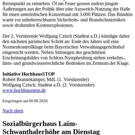
Brennpunkt zu entstehen. Öl ins Feuer gossen zudem jüngste
Äußerungen aus der Politik über eine Ausweich-Nutzung der Halle
für einen unterirdischen Konzertsaal mit 3.000 Plätzen. Das Bündnis
warnt vor unbeherrschbaren Sicherheits- und Brandschutzrisiken
sowie drohenden Kostenexplosionen.
Der 2. Vorsitzende Wolfgang Czisch (Stadtrat a.D.) kündigte daher
den nächsten juristischen Schritt an: Ende des Jahres soll eine
Normenkontrollklage beim Bayerischen Verwaltungsgerichtshof
eingereicht werden. Neben Störungen des geschützten
Erscheinungsbildes von Schloss Nymphenburg stehen verkehrs-,
lärm- und grundwasserrechtliche Bedenken im Zentrum der Klage.
Initiative HochhausSTOP
Robert Brannekämper, MdL (1. Vorsitzender)
Wolfgang Czisch, Stadtrat a.D. (2. Vorsitzender)
www.hochhausstop.de
Eingetragen am 06.08.2026
Nach oben
Sozialbürgerhaus Laim-
Schwanthalerhöhe am Dienstag