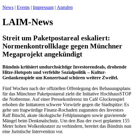
News
|
Events
|
Impressum
|
Anrufen
LAIM-News
Streit um Paketpostareal eskaliert:
Normenkontrollklage gegen Münchner
Megaprojekt angekündigt
Bündnis kritisiert undurchsichtige Investorendeals, drohende
Hitze-Hotspots und verfehlte Sozialpolitik – Kultur-
Gedankenspiele um Konzertsaal schüren weitere Zweifel.
Fünf Wochen nach der offiziellen Offenlegung des Bebauungsplans
für das Münchner Paketpostareal zieht die Initiative HochhausSTOP
die Notbremse. Auf einer Pressekonferenz im Café Glockenspiel
erhoben die Initiatoren schwere Vorwürfe gegen die Stadtspitze: Es
gehe um fragwürdige Finanz-Rochaden zugunsten des Investors
Ralf Büschl, akute ökologische Fehlplanungen sowie gravierende
Mängel beim Denkmalschutz. Um den Bau der zwei geplanten 155
Meter hohen Wolkenkratzer zu verhindern, bereitet das Bündnis nun
eine Juristische Intervention vor.