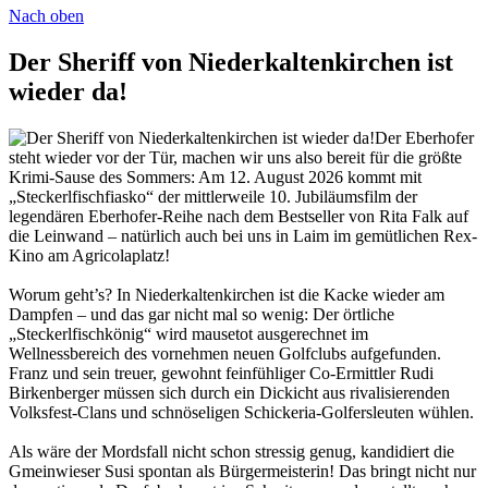
Nach oben
Der Sheriff von Niederkaltenkirchen ist
wieder da!
Der Eberhofer
steht wieder vor der Tür, machen wir uns also bereit für die größte
Krimi-Sause des Sommers: Am 12. August 2026 kommt mit
„Steckerlfischfiasko“ der mittlerweile 10. Jubiläumsfilm der
legendären Eberhofer-Reihe nach dem Bestseller von Rita Falk auf
die Leinwand – natürlich auch bei uns in Laim im gemütlichen Rex-
Kino am Agricolaplatz!
Worum geht’s? In Niederkaltenkirchen ist die Kacke wieder am
Dampfen – und das gar nicht mal so wenig: Der örtliche
„Steckerlfischkönig“ wird mausetot ausgerechnet im
Wellnessbereich des vornehmen neuen Golfclubs aufgefunden.
Franz und sein treuer, gewohnt feinfühliger Co-Ermittler Rudi
Birkenberger müssen sich durch ein Dickicht aus rivalisierenden
Volksfest-Clans und schnöseligen Schickeria-Golfersleuten wühlen.
Als wäre der Mordsfall nicht schon stressig genug, kandidiert die
Gmeinwieser Susi spontan als Bürgermeisterin! Das bringt nicht nur