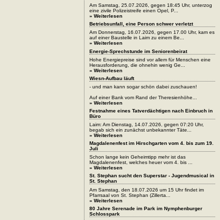
Am Samstag, 25.07.2026, gegen 18:45 Uhr, unterzog
eine zivile Polizeistreife einen Opel, P...
» Weiterlesen
Betriebsunfall, eine Person schwer verletzt
Am Donnerstag, 16.07.2026, gegen 17.00 Uhr, kam es
auf einer Baustelle in Laim zu einem Be...
» Weiterlesen
Energie-Sprechstunde im Seniorenbeirat
Hohe Energiepreise sind vor allem für Menschen eine
Herausforderung, die ohnehin wenig Ge...
» Weiterlesen
Wiesn-Aufbau läuft
- und man kann sogar schön dabei zuschauen!
Auf einer Bank vom Rand der Theresienhöhe...
» Weiterlesen
Festnahme eines Tatverdächtigen nach Einbruch in
Büro
Laim: Am Dienstag, 14.07.2026, gegen 07:20 Uhr,
begab sich ein zunächst unbekannter Täte...
» Weiterlesen
Magdalenenfest im Hirschgarten vom 4. bis zum 19.
Juli
Schon lange kein Geheimtipp mehr ist das
Magdalenenfest, welches heuer vom 4. bis ...
» Weiterlesen
St. Stephan sucht den Superstar - Jugendmusical in
St. Stephan
Am Samstag, den 18.07.2026 um 15 Uhr findet im
Pfarrsaal von St. Stephan (Zillerta...
» Weiterlesen
80 Jahre Serenade im Park im Nymphenburger
Schlosspark