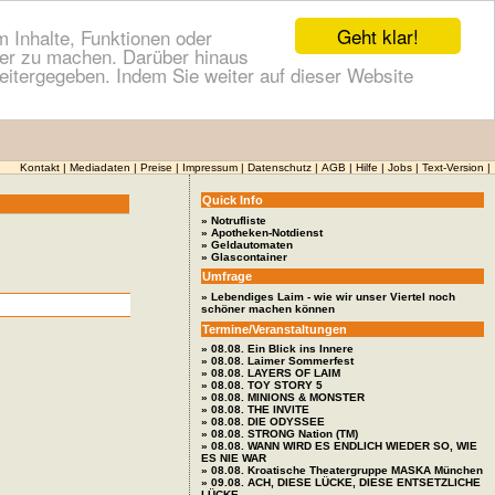
Geht klar!
 Inhalte, Funktionen oder
cher zu machen. Darüber hinaus
itergegeben. Indem Sie weiter auf dieser Website
Kontakt
|
Mediadaten
|
Preise
|
Impressum
|
Datenschutz
|
AGB
|
Hilfe
|
Jobs
|
Text-Version
|
Quick Info
» Notrufliste
» Apotheken-Notdienst
» Geldautomaten
» Glascontainer
Umfrage
» Lebendiges Laim - wie wir unser Viertel noch
schöner machen können
Termine/Veranstaltungen
» 08.08. Ein Blick ins Innere
» 08.08. Laimer Sommerfest
» 08.08. LAYERS OF LAIM
» 08.08. TOY STORY 5
» 08.08. MINIONS & MONSTER
» 08.08. THE INVITE
» 08.08. DIE ODYSSEE
» 08.08. STRONG Nation (TM)
» 08.08. WANN WIRD ES ENDLICH WIEDER SO, WIE
ES NIE WAR
» 08.08. Kroatische Theatergruppe MASKA München
» 09.08. ACH, DIESE LÜCKE, DIESE ENTSETZLICHE
LÜCKE