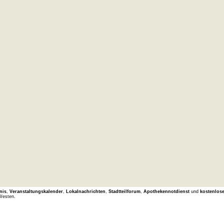
nis
,
Veranstaltungskalender
,
Lokalnachrichten
,
Stadtteilforum
,
Apothekennotdienst
und
kostenlos
Westen.