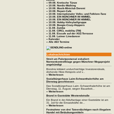
» 09.08. Kretische Tänze
» 10.08. Nordic-Walking
» 10.08. Musik-Miniclub Doremi
» 10.08. Repair-Cafe
» 10.08. Internationaler Volks- und Folklore-Tanz
» 10.08. EIN MÜNCHNER IM HIMMEL
» 10.08. EIN MÜNCHNER IM HIMMEL
» 10.08. Hobby-Volleyballgruppe
» 10.08. Boogie-Crazy-Hoppers
» 11.08. Zumba
» 11.08. CIRCL mobility (TM)
» 11.08. Eiscafe auf der ASZ-Terrasse
» 11.08. Laimer Linedancer
» Kalender
» Alle 463 Termine
Lokalnachrichten
Streit um Paketpostareal eskaliert:
Normenkontrollklage gegen Münchner Megaprojekt
angekündigt
Bündnis kritisiert undurchsichtige Investorendeals,
drohende Hitze-Hotspots und v...
» Weiterlesen
Sozialbürgerhaus Laim-Schwanthalerhöhe am
Dienstag geschlossen
Das Sozialbürgerhaus Laim -Schwanthalerhöhe ist am
Dienstag, 11. August, wegen Bauarbeit...
» Weiterlesen
Brand in Gaststätte Westendstraße
Ein Brand in der Abluftanlage einer Gaststätte ist am
31. Juli für die Einsatzkräfte de...
» Weiterlesen
Festnahme von drei Tatverdächtigen nach illegalem
Handel mit Betäubungsmitteln