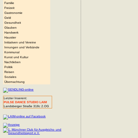
Familie
Freizeit
Gastronomie
Geld
Gesundheit
Glauben
Handwerk
Haustier
Initiativen und Vereine
Innungen und Verbände
Kommunal
Kunst und Kultur
Nachtleben
Politik
Reisen
Soziales
Übernachtung
Letzter Inserent:
PULSE DANCE STUDIO LAIM
Landsberger Straße 318c 2.OG