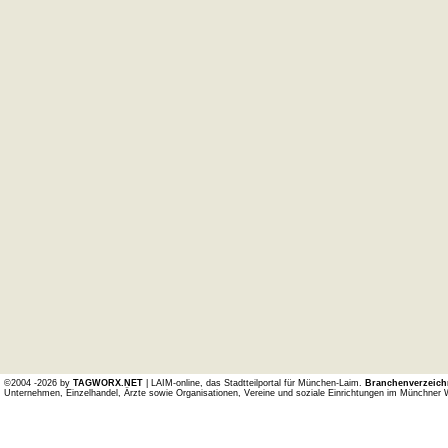
©2004 -2026 by
TAGWORX.NET
| LAIM-online, das Stadtteilportal für München-Laim.
Branchenverzeich
Unternehmen, Einzelhandel, Ärzte sowie Organisationen, Vereine und soziale Einrichtungen im Münchner 