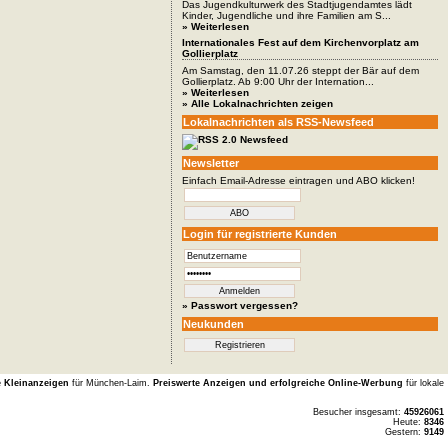
Das Jugendkulturwerk des Stadtjugendamtes lädt
Kinder, Jugendliche und ihre Familien am S...
» Weiterlesen
Internationales Fest auf dem Kirchenvorplatz am
Gollierplatz
Am Samstag, den 11.07.26 steppt der Bär auf dem
Gollierplatz. Ab 9:00 Uhr der Internation...
» Weiterlesen
» Alle Lokalnachrichten zeigen
Lokalnachrichten als RSS-Newsfeed
Newsletter
Einfach Email-Adresse eintragen und ABO klicken!
Login für registrierte Kunden
» Passwort vergessen?
Neukunden
e Kleinanzeigen
für München-Laim.
Preiswerte Anzeigen und erfolgreiche Online-Werbung
für lokale
Besucher insgesamt:
45926061
Heute:
8346
Gestern:
9149