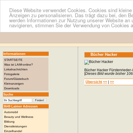
Diese Website verwendet Cookies. Cookies sind kleine T
Anzeigen zu personalisieren. Das trägt dazu bei, den B
werden Informationen zur Nutzung unserer Website an u
navigieren, stimmen Sie der Verwendung von Cookies a
Informationen
Bücher Hacker
STARTSEITE
Was ist LAIM-online?
Lokalnachrichten
Bücher Hacker Fürstenrieder-/
[
Dieses Bild wurde bisher 106
Fotogalerie
Forum/Gästebuch
Übersicht
<<
|
>>
Kleinanzeigen
Downloads
Suche
3649 Laimer Adressen
Automobil
Beauty und Wellness
Bildung
Dienstleistungen
Einzelhandel