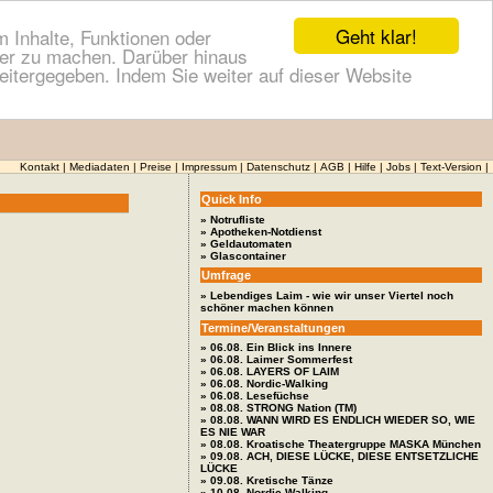
Geht klar!
 Inhalte, Funktionen oder
cher zu machen. Darüber hinaus
itergegeben. Indem Sie weiter auf dieser Website
Kontakt
|
Mediadaten
|
Preise
|
Impressum
|
Datenschutz
|
AGB
|
Hilfe
|
Jobs
|
Text-Version
|
Quick Info
» Notrufliste
» Apotheken-Notdienst
» Geldautomaten
» Glascontainer
Umfrage
» Lebendiges Laim - wie wir unser Viertel noch
schöner machen können
Termine/Veranstaltungen
» 06.08. Ein Blick ins Innere
» 06.08. Laimer Sommerfest
» 06.08. LAYERS OF LAIM
» 06.08. Nordic-Walking
» 06.08. Lesefüchse
» 08.08. STRONG Nation (TM)
» 08.08. WANN WIRD ES ENDLICH WIEDER SO, WIE
ES NIE WAR
» 08.08. Kroatische Theatergruppe MASKA München
» 09.08. ACH, DIESE LÜCKE, DIESE ENTSETZLICHE
LÜCKE
» 09.08. Kretische Tänze
» 10.08. Nordic-Walking