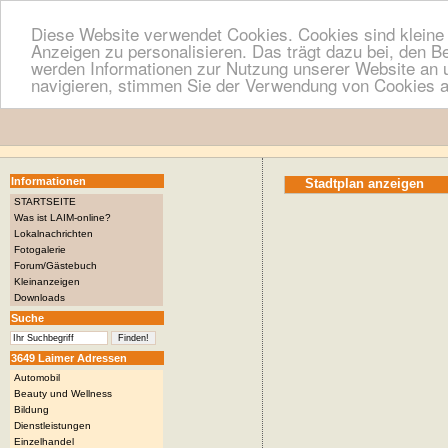
Diese Website verwendet Cookies. Cookies sind kleine T
Anzeigen zu personalisieren. Das trägt dazu bei, den B
werden Informationen zur Nutzung unserer Website an u
navigieren, stimmen Sie der Verwendung von Cookies a
Informationen
Stadtplan anzeigen
STARTSEITE
Was ist LAIM-online?
Lokalnachrichten
Fotogalerie
Forum/Gästebuch
Kleinanzeigen
Downloads
Suche
3649 Laimer Adressen
Automobil
Beauty und Wellness
Bildung
Dienstleistungen
Einzelhandel