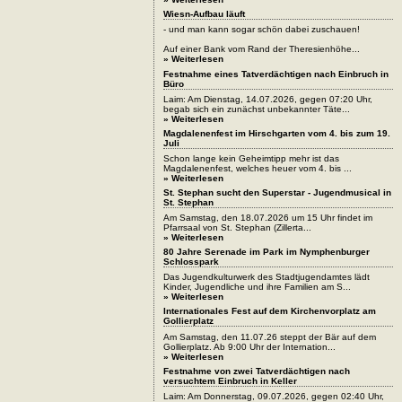
Wiesn-Aufbau läuft
- und man kann sogar schön dabei zuschauen!
Auf einer Bank vom Rand der Theresienhöhe...
» Weiterlesen
Festnahme eines Tatverdächtigen nach Einbruch in
Büro
Laim: Am Dienstag, 14.07.2026, gegen 07:20 Uhr,
begab sich ein zunächst unbekannter Täte...
» Weiterlesen
Magdalenenfest im Hirschgarten vom 4. bis zum 19.
Juli
Schon lange kein Geheimtipp mehr ist das
Magdalenenfest, welches heuer vom 4. bis ...
» Weiterlesen
St. Stephan sucht den Superstar - Jugendmusical in
St. Stephan
Am Samstag, den 18.07.2026 um 15 Uhr findet im
Pfarrsaal von St. Stephan (Zillerta...
» Weiterlesen
80 Jahre Serenade im Park im Nymphenburger
Schlosspark
Das Jugendkulturwerk des Stadtjugendamtes lädt
Kinder, Jugendliche und ihre Familien am S...
» Weiterlesen
Internationales Fest auf dem Kirchenvorplatz am
Gollierplatz
Am Samstag, den 11.07.26 steppt der Bär auf dem
Gollierplatz. Ab 9:00 Uhr der Internation...
» Weiterlesen
Festnahme von zwei Tatverdächtigen nach
versuchtem Einbruch in Keller
Laim: Am Donnerstag, 09.07.2026, gegen 02:40 Uhr,