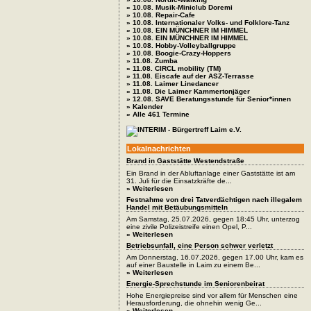
» 10.08. Musik-Miniclub Doremi
» 10.08. Repair-Cafe
» 10.08. Internationaler Volks- und Folklore-Tanz
» 10.08. EIN MÜNCHNER IM HIMMEL
» 10.08. EIN MÜNCHNER IM HIMMEL
» 10.08. Hobby-Volleyballgruppe
» 10.08. Boogie-Crazy-Hoppers
» 11.08. Zumba
» 11.08. CIRCL mobility (TM)
» 11.08. Eiscafe auf der ASZ-Terrasse
» 11.08. Laimer Linedancer
» 11.08. Die Laimer Kammertonjäger
» 12.08. SAVE Beratungsstunde für Senior*innen
» Kalender
» Alle 461 Termine
Lokalnachrichten
Brand in Gaststätte Westendstraße
Ein Brand in der Abluftanlage einer Gaststätte ist am
31. Juli für die Einsatzkräfte de...
» Weiterlesen
Festnahme von drei Tatverdächtigen nach illegalem
Handel mit Betäubungsmitteln
Am Samstag, 25.07.2026, gegen 18:45 Uhr, unterzog
eine zivile Polizeistreife einen Opel, P...
» Weiterlesen
Betriebsunfall, eine Person schwer verletzt
Am Donnerstag, 16.07.2026, gegen 17.00 Uhr, kam es
auf einer Baustelle in Laim zu einem Be...
» Weiterlesen
Energie-Sprechstunde im Seniorenbeirat
Hohe Energiepreise sind vor allem für Menschen eine
Herausforderung, die ohnehin wenig Ge...
» Weiterlesen