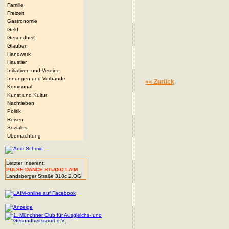
Familie
Freizeit
Gastronomie
Geld
Gesundheit
Glauben
Handwerk
Haustier
Initiativen und Vereine
Innungen und Verbände
«« Zurück
Kommunal
Kunst und Kultur
Nachtleben
Politik
Reisen
Soziales
Übernachtung
Letzter Inserent:
PULSE DANCE STUDIO LAIM
Landsberger Straße 318c 2.OG