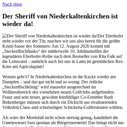
Nach oben
Der Sheriff von Niederkaltenkirchen ist
wieder da!
Der Eberhofer
steht wieder vor der Tür, machen wir uns also bereit für die größte
Krimi-Sause des Sommers: Am 12. August 2026 kommt mit
„Steckerlfischfiasko“ der mittlerweile 10. Jubiläumsfilm der
legendären Eberhofer-Reihe nach dem Bestseller von Rita Falk auf
die Leinwand – natürlich auch bei uns in Laim im gemütlichen Rex-
Kino am Agricolaplatz!
Worum geht’s? In Niederkaltenkirchen ist die Kacke wieder am
Dampfen – und das gar nicht mal so wenig: Der örtliche
„Steckerlfischkönig“ wird mausetot ausgerechnet im
Wellnessbereich des vornehmen neuen Golfclubs aufgefunden.
Franz und sein treuer, gewohnt feinfühliger Co-Ermittler Rudi
Birkenberger müssen sich durch ein Dickicht aus rivalisierenden
Volksfest-Clans und schnöseligen Schickeria-Golfersleuten wühlen.
Als wäre der Mordsfall nicht schon stressig genug, kandidiert die
Gmeinwieser Susi spontan als Bürgermeisterin! Das bringt nicht nur