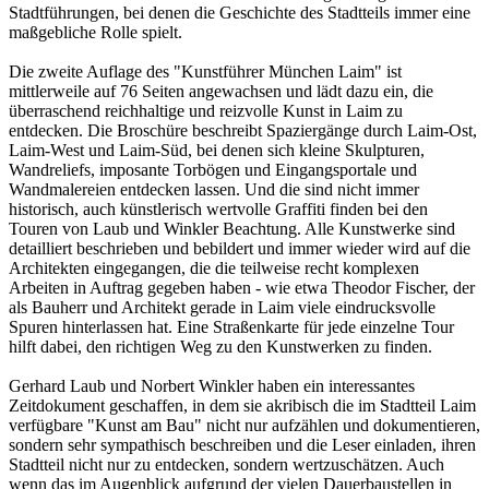
Stadtführungen, bei denen die Geschichte des Stadtteils immer eine
maßgebliche Rolle spielt.
Die zweite Auflage des "Kunstführer München Laim" ist
mittlerweile auf 76 Seiten angewachsen und lädt dazu ein, die
überraschend reichhaltige und reizvolle Kunst in Laim zu
entdecken. Die Broschüre beschreibt Spaziergänge durch Laim-Ost,
Laim-West und Laim-Süd, bei denen sich kleine Skulpturen,
Wandreliefs, imposante Torbögen und Eingangsportale und
Wandmalereien entdecken lassen. Und die sind nicht immer
historisch, auch künstlerisch wertvolle Graffiti finden bei den
Touren von Laub und Winkler Beachtung. Alle Kunstwerke sind
detailliert beschrieben und bebildert und immer wieder wird auf die
Architekten eingegangen, die die teilweise recht komplexen
Arbeiten in Auftrag gegeben haben - wie etwa Theodor Fischer, der
als Bauherr und Architekt gerade in Laim viele eindrucksvolle
Spuren hinterlassen hat. Eine Straßenkarte für jede einzelne Tour
hilft dabei, den richtigen Weg zu den Kunstwerken zu finden.
Gerhard Laub und Norbert Winkler haben ein interessantes
Zeitdokument geschaffen, in dem sie akribisch die im Stadtteil Laim
verfügbare "Kunst am Bau" nicht nur aufzählen und dokumentieren,
sondern sehr sympathisch beschreiben und die Leser einladen, ihren
Stadtteil nicht nur zu entdecken, sondern wertzuschätzen. Auch
wenn das im Augenblick aufgrund der vielen Dauerbaustellen in