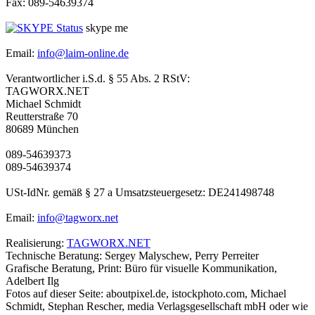
Fax: 089-54639374
skype me
Email:
info@laim-online.de
Verantwortlicher i.S.d. § 55 Abs. 2 RStV:
TAGWORX.NET
Michael Schmidt
Reutterstraße 70
80689 München
089-54639373
089-54639374
USt-IdNr. gemäß § 27 a Umsatzsteuergesetz: DE241498748
Email:
info@tagworx.net
Realisierung:
TAGWORX.NET
Technische Beratung: Sergey Malyschew, Perry Perreiter
Grafische Beratung, Print: Büro für visuelle Kommunikation,
Adelbert Ilg
Fotos auf dieser Seite: aboutpixel.de, istockphoto.com, Michael
Schmidt, Stephan Rescher, media Verlagsgesellschaft mbH oder wie