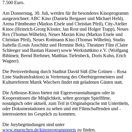
7.500 Euro.
Am Donnerstag, 30. Juli, werden für ihr besonderes Kinoprogramm
ausgezeichnet: ABC Kino (Daniela Bergauer und Michael Hehl),
Arena Filmtheater (Markus Eisele und Christian Pfeil), City-Atelier
Kinos (Heinrich-Georg Kloster, Jan Rost und Holger Trapp), Neues
Rex (Thomas Wilhelm), Neues Maxim Kino (Markus Eisele und
Christian Pfeil), Neues Rottmann Kino (Thomas Wilhelm), Studio
Isabella (Louis Anschütz und Hermine Bek), Theatiner Film (Claire
Schleeger und Bastian Hauser) sowie Werkstattkino e.V. (Wolfgang
Bihlmeir, Bernd Brehmer, Matthias Tiefenbeck, Doris Kuhn, Erich
Wagner).
Die Preisverleihung durch Stadtrat David Süß (Die Grünen – Rosa
Liste Stadtratsfraktion) in Vertretung des Oberbürgermeisters und
Kulturreferent Marek Wiechers findet mit geladenen Gästen statt.
Die Arthouse-Kinos bieten mit Eigenveranstaltungen oder in
Kooperationen die Möglichkeit, selten gezeigte Spielfilme,
nostalgisch oder aktuell, zum Teil in Originalsprache mit Untertiteln,
oder Dokumentationen zu sehen und mit Filmschaffenden und -
interessierten ins Gespräch zu kommen.
Die Jurybegründungen sind unter
www.muenchen.de/kinoprogrammpreis
zu finden.