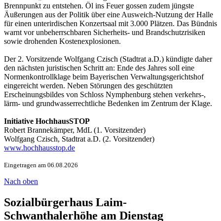
Brennpunkt zu entstehen. Öl ins Feuer gossen zudem jüngste
Äußerungen aus der Politik über eine Ausweich-Nutzung der Halle
für einen unterirdischen Konzertsaal mit 3.000 Plätzen. Das Bündnis
warnt vor unbeherrschbaren Sicherheits- und Brandschutzrisiken
sowie drohenden Kostenexplosionen.
Der 2. Vorsitzende Wolfgang Czisch (Stadtrat a.D.) kündigte daher
den nächsten juristischen Schritt an: Ende des Jahres soll eine
Normenkontrollklage beim Bayerischen Verwaltungsgerichtshof
eingereicht werden. Neben Störungen des geschützten
Erscheinungsbildes von Schloss Nymphenburg stehen verkehrs-,
lärm- und grundwasserrechtliche Bedenken im Zentrum der Klage.
Initiative HochhausSTOP
Robert Brannekämper, MdL (1. Vorsitzender)
Wolfgang Czisch, Stadtrat a.D. (2. Vorsitzender)
www.hochhausstop.de
Eingetragen am 06.08.2026
Nach oben
Sozialbürgerhaus Laim-
Schwanthalerhöhe am Dienstag