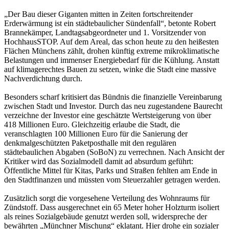
„Der Bau dieser Giganten mitten in Zeiten fortschreitender
Erderwärmung ist ein städtebaulicher Sündenfall“, betonte Robert
Brannekämper, Landtagsabgeordneter und 1. Vorsitzender von
HochhausSTOP. Auf dem Areal, das schon heute zu den heißesten
Flächen Münchens zählt, drohen künftig extreme mikroklimatische
Belastungen und immenser Energiebedarf für die Kühlung. Anstatt
auf klimagerechtes Bauen zu setzen, winke die Stadt eine massive
Nachverdichtung durch.
Besonders scharf kritisiert das Bündnis die finanzielle Vereinbarung
zwischen Stadt und Investor. Durch das neu zugestandene Baurecht
verzeichne der Investor eine geschätzte Wertsteigerung von über
418 Millionen Euro. Gleichzeitig erlaube die Stadt, die
veranschlagten 100 Millionen Euro für die Sanierung der
denkmalgeschützten Paketposthalle mit den regulären
städtebaulichen Abgaben (SoBoN) zu verrechnen. Nach Ansicht der
Kritiker wird das Sozialmodell damit ad absurdum geführt:
Öffentliche Mittel für Kitas, Parks und Straßen fehlten am Ende in
den Stadtfinanzen und müssten vom Steuerzahler getragen werden.
Zusätzlich sorgt die vorgesehene Verteilung des Wohnraums für
Zündstoff. Dass ausgerechnet ein 65 Meter hoher Holzturm isoliert
als reines Sozialgebäude genutzt werden soll, widerspreche der
bewährten „Münchner Mischung“ eklatant. Hier drohe ein sozialer