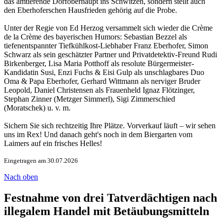
das amtierende Dorfoberhaupt ins Schwitzen, sondern stellt auch
den Eberhoferschen Hausfrieden gehörig auf die Probe.
Unter der Regie von Ed Herzog versammelt sich wieder die Crème
de la Crème des bayerischen Humors: Sebastian Bezzel als
tiefenentspannter Tiefkühlkost-Liebhaber Franz Eberhofer, Simon
Schwarz als sein geschätzter Partner und Privatdetektiv-Freund Rudi
Birkenberger, Lisa Maria Potthoff als resolute Bürgermeister-
Kandidatin Susi, Enzi Fuchs & Eisi Gulp als unschlagbares Duo
Oma & Papa Eberhofer, Gerhard Wittmann als nerviger Bruder
Leopold, Daniel Christensen als Frauenheld Ignaz Flötzinger,
Stephan Zinner (Metzger Simmerl), Sigi Zimmerschied
(Moratschek) u. v. m.
Sichern Sie sich rechtzeitig Ihre Plätze. Vorverkauf läuft – wir sehen
uns im Rex! Und danach geht's noch in dem Biergarten vom
Laimers auf ein frisches Helles!
Eingetragen am 30.07.2026
Nach oben
Festnahme von drei Tatverdächtigen nach
illegalem Handel mit Betäubungsmitteln