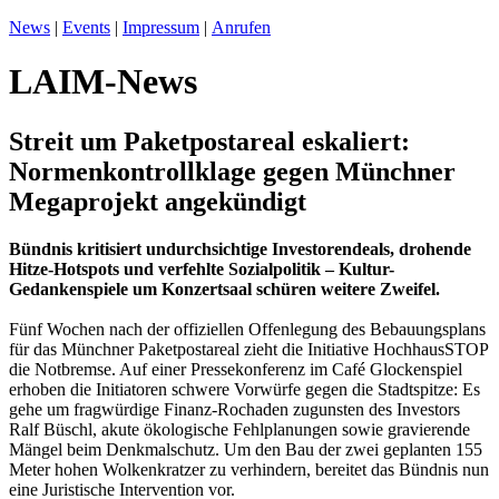
News
|
Events
|
Impressum
|
Anrufen
LAIM-News
Streit um Paketpostareal eskaliert:
Normenkontrollklage gegen Münchner
Megaprojekt angekündigt
Bündnis kritisiert undurchsichtige Investorendeals, drohende
Hitze-Hotspots und verfehlte Sozialpolitik – Kultur-
Gedankenspiele um Konzertsaal schüren weitere Zweifel.
Fünf Wochen nach der offiziellen Offenlegung des Bebauungsplans
für das Münchner Paketpostareal zieht die Initiative HochhausSTOP
die Notbremse. Auf einer Pressekonferenz im Café Glockenspiel
erhoben die Initiatoren schwere Vorwürfe gegen die Stadtspitze: Es
gehe um fragwürdige Finanz-Rochaden zugunsten des Investors
Ralf Büschl, akute ökologische Fehlplanungen sowie gravierende
Mängel beim Denkmalschutz. Um den Bau der zwei geplanten 155
Meter hohen Wolkenkratzer zu verhindern, bereitet das Bündnis nun
eine Juristische Intervention vor.