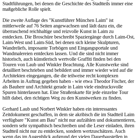
Stadtführungen, bei denen die Geschichte des Stadtteils immer eine
maßgebliche Rolle spielt.
Die zweite Auflage des "Kunstführer München Laim" ist
mittlerweile auf 76 Seiten angewachsen und lädt dazu ein, die
überraschend reichhaltige und reizvolle Kunst in Laim zu
entdecken. Die Broschüre beschreibt Spaziergänge durch Laim-Ost,
Laim-West und Laim-Süd, bei denen sich kleine Skulpturen,
Wandreliefs, imposante Torbögen und Eingangsportale und
Wandmalereien entdecken lassen. Und die sind nicht immer
historisch, auch künstlerisch wertvolle Graffiti finden bei den
Touren von Laub und Winkler Beachtung. Alle Kunstwerke sind
detailliert beschrieben und bebildert und immer wieder wird auf die
Architekten eingegangen, die die teilweise recht komplexen
Arbeiten in Auftrag gegeben haben - wie etwa Theodor Fischer, der
als Bauherr und Architekt gerade in Laim viele eindrucksvolle
Spuren hinterlassen hat. Eine Straßenkarte für jede einzelne Tour
hilft dabei, den richtigen Weg zu den Kunstwerken zu finden.
Gerhard Laub und Norbert Winkler haben ein interessantes
Zeitdokument geschaffen, in dem sie akribisch die im Stadtteil Laim
verfügbare "Kunst am Bau" nicht nur aufzählen und dokumentieren,
sondern sehr sympathisch beschreiben und die Leser einladen, ihren
Stadtteil nicht nur zu entdecken, sondern wertzuschätzen. Auch
wenn das im Augenblick aufgrund der vielen Dauerbaustellen in