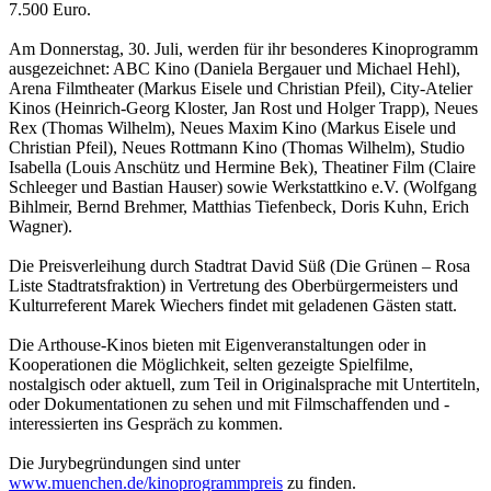
7.500 Euro.
Am Donnerstag, 30. Juli, werden für ihr besonderes Kinoprogramm
ausgezeichnet: ABC Kino (Daniela Bergauer und Michael Hehl),
Arena Filmtheater (Markus Eisele und Christian Pfeil), City-Atelier
Kinos (Heinrich-Georg Kloster, Jan Rost und Holger Trapp), Neues
Rex (Thomas Wilhelm), Neues Maxim Kino (Markus Eisele und
Christian Pfeil), Neues Rottmann Kino (Thomas Wilhelm), Studio
Isabella (Louis Anschütz und Hermine Bek), Theatiner Film (Claire
Schleeger und Bastian Hauser) sowie Werkstattkino e.V. (Wolfgang
Bihlmeir, Bernd Brehmer, Matthias Tiefenbeck, Doris Kuhn, Erich
Wagner).
Die Preisverleihung durch Stadtrat David Süß (Die Grünen – Rosa
Liste Stadtratsfraktion) in Vertretung des Oberbürgermeisters und
Kulturreferent Marek Wiechers findet mit geladenen Gästen statt.
Die Arthouse-Kinos bieten mit Eigenveranstaltungen oder in
Kooperationen die Möglichkeit, selten gezeigte Spielfilme,
nostalgisch oder aktuell, zum Teil in Originalsprache mit Untertiteln,
oder Dokumentationen zu sehen und mit Filmschaffenden und -
interessierten ins Gespräch zu kommen.
Die Jurybegründungen sind unter
www.muenchen.de/kinoprogrammpreis
zu finden.