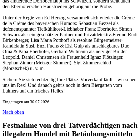
das amtierende Dorfoberhaupt ins Schwitzen, sondern stellt auch
den Eberhoferschen Hausfrieden gehörig auf die Probe.
Unter der Regie von Ed Herzog versammelt sich wieder die Crème
de la Crème des bayerischen Humors: Sebastian Bezzel als
tiefenentspannter Tiefkühlkost-Liebhaber Franz Eberhofer, Simon
Schwarz als sein geschätzter Partner und Privatdetektiv-Freund Rudi
Birkenberger, Lisa Maria Potthoff als resolute Bürgermeister-
Kandidatin Susi, Enzi Fuchs & Eisi Gulp als unschlagbares Duo
Oma & Papa Eberhofer, Gerhard Wittmann als nerviger Bruder
Leopold, Daniel Christensen als Frauenheld Ignaz Flötzinger,
Stephan Zinner (Metzger Simmerl), Sigi Zimmerschied
(Moratschek) u. v. m.
Sichern Sie sich rechtzeitig Ihre Plätze. Vorverkauf läuft – wir sehen
uns im Rex! Und danach geht's noch in dem Biergarten vom
Laimers auf ein frisches Helles!
Eingetragen am 30.07.2026
Nach oben
Festnahme von drei Tatverdächtigen nach
illegalem Handel mit Betäubungsmitteln