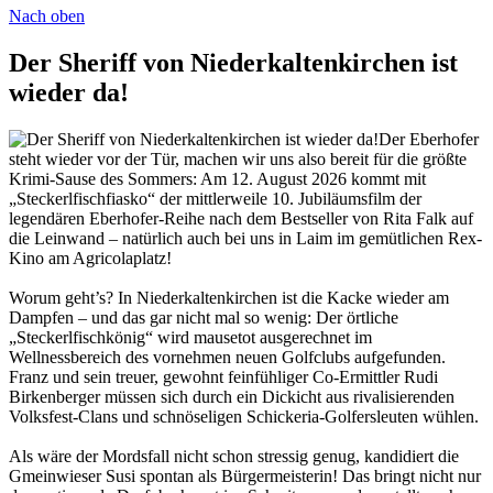
Nach oben
Der Sheriff von Niederkaltenkirchen ist
wieder da!
Der Eberhofer
steht wieder vor der Tür, machen wir uns also bereit für die größte
Krimi-Sause des Sommers: Am 12. August 2026 kommt mit
„Steckerlfischfiasko“ der mittlerweile 10. Jubiläumsfilm der
legendären Eberhofer-Reihe nach dem Bestseller von Rita Falk auf
die Leinwand – natürlich auch bei uns in Laim im gemütlichen Rex-
Kino am Agricolaplatz!
Worum geht’s? In Niederkaltenkirchen ist die Kacke wieder am
Dampfen – und das gar nicht mal so wenig: Der örtliche
„Steckerlfischkönig“ wird mausetot ausgerechnet im
Wellnessbereich des vornehmen neuen Golfclubs aufgefunden.
Franz und sein treuer, gewohnt feinfühliger Co-Ermittler Rudi
Birkenberger müssen sich durch ein Dickicht aus rivalisierenden
Volksfest-Clans und schnöseligen Schickeria-Golfersleuten wühlen.
Als wäre der Mordsfall nicht schon stressig genug, kandidiert die
Gmeinwieser Susi spontan als Bürgermeisterin! Das bringt nicht nur