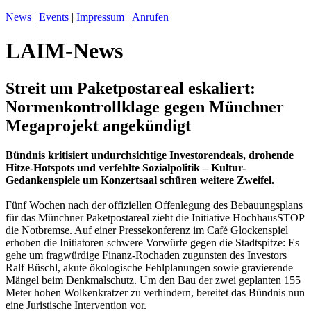
News
|
Events
|
Impressum
|
Anrufen
LAIM-News
Streit um Paketpostareal eskaliert:
Normenkontrollklage gegen Münchner
Megaprojekt angekündigt
Bündnis kritisiert undurchsichtige Investorendeals, drohende
Hitze-Hotspots und verfehlte Sozialpolitik – Kultur-
Gedankenspiele um Konzertsaal schüren weitere Zweifel.
Fünf Wochen nach der offiziellen Offenlegung des Bebauungsplans
für das Münchner Paketpostareal zieht die Initiative HochhausSTOP
die Notbremse. Auf einer Pressekonferenz im Café Glockenspiel
erhoben die Initiatoren schwere Vorwürfe gegen die Stadtspitze: Es
gehe um fragwürdige Finanz-Rochaden zugunsten des Investors
Ralf Büschl, akute ökologische Fehlplanungen sowie gravierende
Mängel beim Denkmalschutz. Um den Bau der zwei geplanten 155
Meter hohen Wolkenkratzer zu verhindern, bereitet das Bündnis nun
eine Juristische Intervention vor.