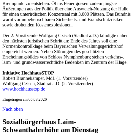
Brennpunkt zu entstehen. Öl ins Feuer gossen zudem jüngste
Äußerungen aus der Politik über eine Ausweich-Nutzung der Halle
für einen unterirdischen Konzertsaal mit 3.000 Plätzen. Das Bündnis
warnt vor unbeherrschbaren Sicherheits- und Brandschutzrisiken
sowie drohenden Kostenexplosionen.
Der 2. Vorsitzende Wolfgang Czisch (Stadtrat a.D.) kündigte daher
den nächsten juristischen Schritt an: Ende des Jahres soll eine
Normenkontrollklage beim Bayerischen Verwaltungsgerichtshof
eingereicht werden. Neben Störungen des geschützten
Erscheinungsbildes von Schloss Nymphenburg stehen verkehrs-,
lärm- und grundwasserrechtliche Bedenken im Zentrum der Klage.
Initiative HochhausSTOP
Robert Brannekämper, MdL (1. Vorsitzender)
Wolfgang Czisch, Stadtrat a.D. (2. Vorsitzender)
www.hochhausstop.de
Eingetragen am 06.08.2026
Nach oben
Sozialbürgerhaus Laim-
Schwanthalerhöhe am Dienstag