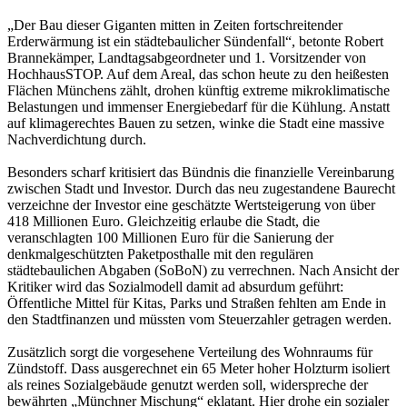
„Der Bau dieser Giganten mitten in Zeiten fortschreitender
Erderwärmung ist ein städtebaulicher Sündenfall“, betonte Robert
Brannekämper, Landtagsabgeordneter und 1. Vorsitzender von
HochhausSTOP. Auf dem Areal, das schon heute zu den heißesten
Flächen Münchens zählt, drohen künftig extreme mikroklimatische
Belastungen und immenser Energiebedarf für die Kühlung. Anstatt
auf klimagerechtes Bauen zu setzen, winke die Stadt eine massive
Nachverdichtung durch.
Besonders scharf kritisiert das Bündnis die finanzielle Vereinbarung
zwischen Stadt und Investor. Durch das neu zugestandene Baurecht
verzeichne der Investor eine geschätzte Wertsteigerung von über
418 Millionen Euro. Gleichzeitig erlaube die Stadt, die
veranschlagten 100 Millionen Euro für die Sanierung der
denkmalgeschützten Paketposthalle mit den regulären
städtebaulichen Abgaben (SoBoN) zu verrechnen. Nach Ansicht der
Kritiker wird das Sozialmodell damit ad absurdum geführt:
Öffentliche Mittel für Kitas, Parks und Straßen fehlten am Ende in
den Stadtfinanzen und müssten vom Steuerzahler getragen werden.
Zusätzlich sorgt die vorgesehene Verteilung des Wohnraums für
Zündstoff. Dass ausgerechnet ein 65 Meter hoher Holzturm isoliert
als reines Sozialgebäude genutzt werden soll, widerspreche der
bewährten „Münchner Mischung“ eklatant. Hier drohe ein sozialer