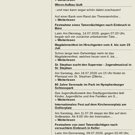
Wiesn-Aufbau läuft
- und man kann sogar schön dabei zuschauen!
Auf einer Bank vom Rand der Theresienhöhe...
» Weiterlesen
Festnahme eines Tatverdächtigen nach Einbruch in
Büro
Laim: Am Dienstag, 14.07.2026, gegen 07:20 Uhr,
begab sich ein zunächst unbekannter Täte...
» Weiterlesen
Magdalenenfest im Hirschgarten vom 4. bis zum 19.
Juli
Schon lange kein Geheimtipp mehr ist das
Magdalenenfest, welches heuer vom 4. bis ...
» Weiterlesen
St. Stephan sucht den Superstar - Jugendmusical in
St. Stephan
Am Samstag, den 18.07.2026 um 15 Uhr findet im
Pfarrsaal von St. Stephan (Zillerta...
» Weiterlesen
80 Jahre Serenade im Park im Nymphenburger
Schlosspark
Das Jugendkulturwerk des Stadtjugendamtes lädt
Kinder, Jugendliche und ihre Familien am S...
» Weiterlesen
Internationales Fest auf dem Kirchenvorplatz am
Gollierplatz
Am Samstag, den 11.07.26 steppt der Bär auf dem
Gollierplatz. Ab 9:00 Uhr der Internation...
» Weiterlesen
Festnahme von zwei Tatverdächtigen nach
versuchtem Einbruch in Keller
Laim: Am Donnerstag, 09.07.2026, gegen 02:40 Uhr,