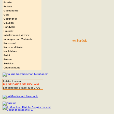
Familie
Freizeit
Gastronomie
Geld
Gesundheit
Glauben
Handwerk
Haustier
Initiativen und Vereine
Innungen und Verbände
«« Zurück
Kommunal
Kunst und Kultur
Nachtleben
Politik
Reisen
Soziales
Übernachtung
Letzter Inserent:
PULSE DANCE STUDIO LAIM
Landsberger Straße 318c 2.OG