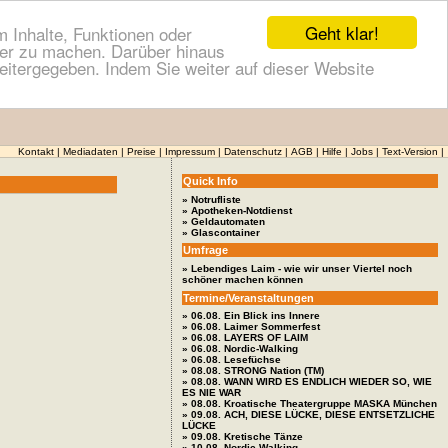
Geht klar!
 Inhalte, Funktionen oder
cher zu machen. Darüber hinaus
itergegeben. Indem Sie weiter auf dieser Website
Kontakt
|
Mediadaten
|
Preise
|
Impressum
|
Datenschutz
|
AGB
|
Hilfe
|
Jobs
|
Text-Version
|
Quick Info
» Notrufliste
» Apotheken-Notdienst
» Geldautomaten
» Glascontainer
Umfrage
» Lebendiges Laim - wie wir unser Viertel noch
schöner machen können
Termine/Veranstaltungen
» 06.08. Ein Blick ins Innere
» 06.08. Laimer Sommerfest
» 06.08. LAYERS OF LAIM
» 06.08. Nordic-Walking
» 06.08. Lesefüchse
» 08.08. STRONG Nation (TM)
» 08.08. WANN WIRD ES ENDLICH WIEDER SO, WIE
ES NIE WAR
» 08.08. Kroatische Theatergruppe MASKA München
» 09.08. ACH, DIESE LÜCKE, DIESE ENTSETZLICHE
LÜCKE
» 09.08. Kretische Tänze
» 10.08. Nordic-Walking