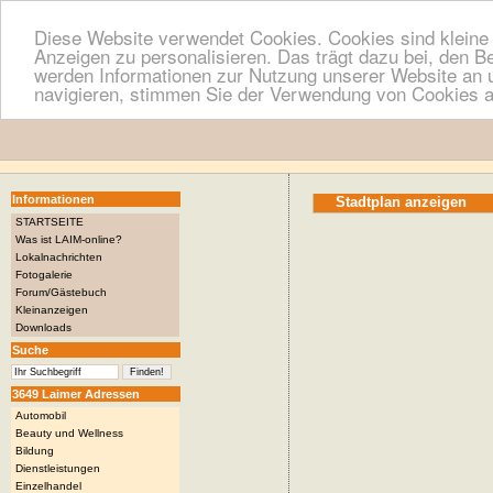
Diese Website verwendet Cookies. Cookies sind kleine T
Anzeigen zu personalisieren. Das trägt dazu bei, den B
werden Informationen zur Nutzung unserer Website an u
navigieren, stimmen Sie der Verwendung von Cookies a
Informationen
Stadtplan anzeigen
STARTSEITE
Was ist LAIM-online?
Lokalnachrichten
Fotogalerie
Forum/Gästebuch
Kleinanzeigen
Downloads
Suche
3649 Laimer Adressen
Automobil
Beauty und Wellness
Bildung
Dienstleistungen
Einzelhandel