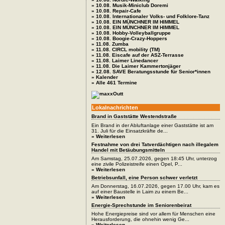
» 10.08. Musik-Miniclub Doremi
» 10.08. Repair-Cafe
» 10.08. Internationaler Volks- und Folklore-Tanz
» 10.08. EIN MÜNCHNER IM HIMMEL
» 10.08. EIN MÜNCHNER IM HIMMEL
» 10.08. Hobby-Volleyballgruppe
» 10.08. Boogie-Crazy-Hoppers
» 11.08. Zumba
» 11.08. CIRCL mobility (TM)
» 11.08. Eiscafe auf der ASZ-Terrasse
» 11.08. Laimer Linedancer
» 11.08. Die Laimer Kammertonjäger
» 12.08. SAVE Beratungsstunde für Senior*innen
» Kalender
» Alle 461 Termine
Lokalnachrichten
Brand in Gaststätte Westendstraße
Ein Brand in der Abluftanlage einer Gaststätte ist am
31. Juli für die Einsatzkräfte de...
» Weiterlesen
Festnahme von drei Tatverdächtigen nach illegalem
Handel mit Betäubungsmitteln
Am Samstag, 25.07.2026, gegen 18:45 Uhr, unterzog
eine zivile Polizeistreife einen Opel, P...
» Weiterlesen
Betriebsunfall, eine Person schwer verletzt
Am Donnerstag, 16.07.2026, gegen 17.00 Uhr, kam es
auf einer Baustelle in Laim zu einem Be...
» Weiterlesen
Energie-Sprechstunde im Seniorenbeirat
Hohe Energiepreise sind vor allem für Menschen eine
Herausforderung, die ohnehin wenig Ge...
» Weiterlesen