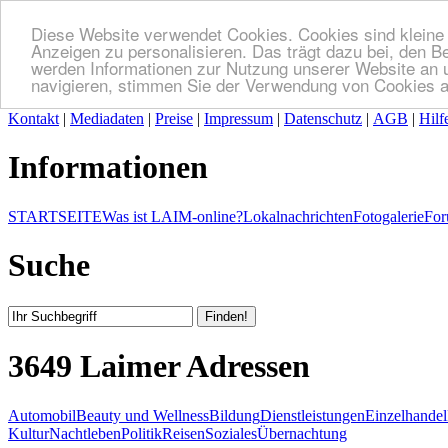
Diese Website verwendet Cookies. Cookies sind kleine T
Anzeigen zu personalisieren. Das trägt dazu bei, den B
werden Informationen zur Nutzung unserer Website an u
navigieren, stimmen Sie der Verwendung von Cookies a
Kontakt
|
Mediadaten
|
Preise
|
Impressum
|
Datenschutz
|
AGB
|
Hilf
Informationen
STARTSEITE
Was ist LAIM-online?
Lokalnachrichten
Fotogalerie
For
Suche
3649 Laimer Adressen
Automobil
Beauty und Wellness
Bildung
Dienstleistungen
Einzelhandel
Kultur
Nachtleben
Politik
Reisen
Soziales
Übernachtung