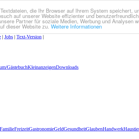
extdateien, die Ihr Browser auf Ihrem System speichert, um
esuch auf unserer Website effizienter und benutzerfreundli
nsere Partner für soziale Medien, Werbung und Analysen we
uf dieser Website zu.
Weitere Informationen
e
|
Jobs
|
Text-Version
|
um/Gästebuch
Kleinanzeigen
Downloads
Familie
Freizeit
Gastronomie
Geld
Gesundheit
Glauben
Handwerk
Haustie