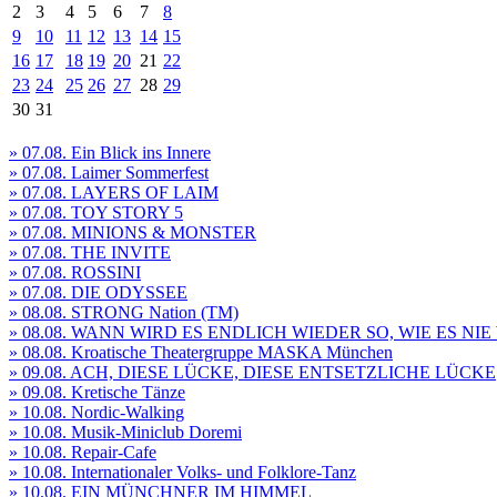
2
3
4
5
6
7
8
9
10
11
12
13
14
15
16
17
18
19
20
21
22
23
24
25
26
27
28
29
30
31
» 07.08. Ein Blick ins Innere
» 07.08. Laimer Sommerfest
» 07.08. LAYERS OF LAIM
» 07.08. TOY STORY 5
» 07.08. MINIONS & MONSTER
» 07.08. THE INVITE
» 07.08. ROSSINI
» 07.08. DIE ODYSSEE
» 08.08. STRONG Nation (TM)
» 08.08. WANN WIRD ES ENDLICH WIEDER SO, WIE ES NI
» 08.08. Kroatische Theatergruppe MASKA München
» 09.08. ACH, DIESE LÜCKE, DIESE ENTSETZLICHE LÜCKE
» 09.08. Kretische Tänze
» 10.08. Nordic-Walking
» 10.08. Musik-Miniclub Doremi
» 10.08. Repair-Cafe
» 10.08. Internationaler Volks- und Folklore-Tanz
» 10.08. EIN MÜNCHNER IM HIMMEL