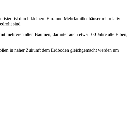
risiert ist durch kleinere Ein- und Mehrfamilienhäuser mit relativ
edroht sind.
 mit mehreren alten Bäumen, darunter auch etwa 100 Jahre alte Eiben,
 sollen in naher Zukunft dem Erdboden gleichgemacht werden um