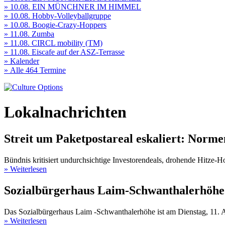
» 10.08. EIN MÜNCHNER IM HIMMEL
» 10.08. Hobby-Volleyballgruppe
» 10.08. Boogie-Crazy-Hoppers
» 11.08. Zumba
» 11.08. CIRCL mobility (TM)
» 11.08. Eiscafe auf der ASZ-Terrasse
» Kalender
» Alle 464 Termine
Lokalnachrichten
Streit um Paketpostareal eskaliert: Nor
Bündnis kritisiert undurchsichtige Investorendeals, drohende Hitze-Ho
» Weiterlesen
Sozialbürgerhaus Laim-Schwanthalerhöhe 
Das Sozialbürgerhaus Laim -Schwanthalerhöhe ist am Dienstag, 11. A
» Weiterlesen