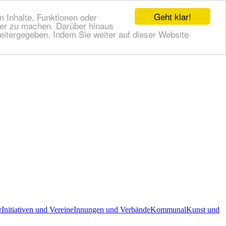
Geht klar!
 Inhalte, Funktionen oder
cher zu machen. Darüber hinaus
itergegeben. Indem Sie weiter auf dieser Website
r
Initiativen und Vereine
Innungen und Verbände
Kommunal
Kunst und