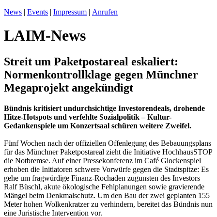
News
|
Events
|
Impressum
|
Anrufen
LAIM-News
Streit um Paketpostareal eskaliert:
Normenkontrollklage gegen Münchner
Megaprojekt angekündigt
Bündnis kritisiert undurchsichtige Investorendeals, drohende
Hitze-Hotspots und verfehlte Sozialpolitik – Kultur-
Gedankenspiele um Konzertsaal schüren weitere Zweifel.
Fünf Wochen nach der offiziellen Offenlegung des Bebauungsplans
für das Münchner Paketpostareal zieht die Initiative HochhausSTOP
die Notbremse. Auf einer Pressekonferenz im Café Glockenspiel
erhoben die Initiatoren schwere Vorwürfe gegen die Stadtspitze: Es
gehe um fragwürdige Finanz-Rochaden zugunsten des Investors
Ralf Büschl, akute ökologische Fehlplanungen sowie gravierende
Mängel beim Denkmalschutz. Um den Bau der zwei geplanten 155
Meter hohen Wolkenkratzer zu verhindern, bereitet das Bündnis nun
eine Juristische Intervention vor.