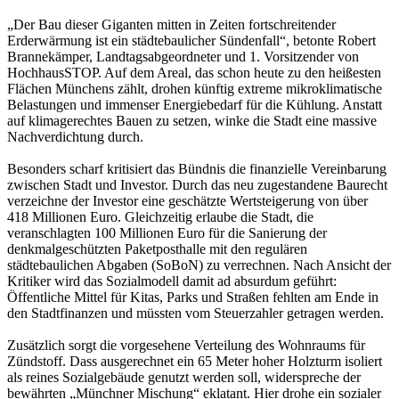
„Der Bau dieser Giganten mitten in Zeiten fortschreitender
Erderwärmung ist ein städtebaulicher Sündenfall“, betonte Robert
Brannekämper, Landtagsabgeordneter und 1. Vorsitzender von
HochhausSTOP. Auf dem Areal, das schon heute zu den heißesten
Flächen Münchens zählt, drohen künftig extreme mikroklimatische
Belastungen und immenser Energiebedarf für die Kühlung. Anstatt
auf klimagerechtes Bauen zu setzen, winke die Stadt eine massive
Nachverdichtung durch.
Besonders scharf kritisiert das Bündnis die finanzielle Vereinbarung
zwischen Stadt und Investor. Durch das neu zugestandene Baurecht
verzeichne der Investor eine geschätzte Wertsteigerung von über
418 Millionen Euro. Gleichzeitig erlaube die Stadt, die
veranschlagten 100 Millionen Euro für die Sanierung der
denkmalgeschützten Paketposthalle mit den regulären
städtebaulichen Abgaben (SoBoN) zu verrechnen. Nach Ansicht der
Kritiker wird das Sozialmodell damit ad absurdum geführt:
Öffentliche Mittel für Kitas, Parks und Straßen fehlten am Ende in
den Stadtfinanzen und müssten vom Steuerzahler getragen werden.
Zusätzlich sorgt die vorgesehene Verteilung des Wohnraums für
Zündstoff. Dass ausgerechnet ein 65 Meter hoher Holzturm isoliert
als reines Sozialgebäude genutzt werden soll, widerspreche der
bewährten „Münchner Mischung“ eklatant. Hier drohe ein sozialer