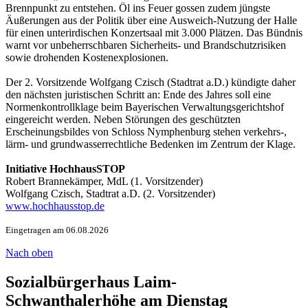
Brennpunkt zu entstehen. Öl ins Feuer gossen zudem jüngste
Äußerungen aus der Politik über eine Ausweich-Nutzung der Halle
für einen unterirdischen Konzertsaal mit 3.000 Plätzen. Das Bündnis
warnt vor unbeherrschbaren Sicherheits- und Brandschutzrisiken
sowie drohenden Kostenexplosionen.
Der 2. Vorsitzende Wolfgang Czisch (Stadtrat a.D.) kündigte daher
den nächsten juristischen Schritt an: Ende des Jahres soll eine
Normenkontrollklage beim Bayerischen Verwaltungsgerichtshof
eingereicht werden. Neben Störungen des geschützten
Erscheinungsbildes von Schloss Nymphenburg stehen verkehrs-,
lärm- und grundwasserrechtliche Bedenken im Zentrum der Klage.
Initiative HochhausSTOP
Robert Brannekämper, MdL (1. Vorsitzender)
Wolfgang Czisch, Stadtrat a.D. (2. Vorsitzender)
www.hochhausstop.de
Eingetragen am 06.08.2026
Nach oben
Sozialbürgerhaus Laim-
Schwanthalerhöhe am Dienstag