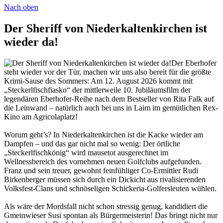
Nach oben
Der Sheriff von Niederkaltenkirchen ist
wieder da!
Der Eberhofer
steht wieder vor der Tür, machen wir uns also bereit für die größte
Krimi-Sause des Sommers: Am 12. August 2026 kommt mit
„Steckerlfischfiasko“ der mittlerweile 10. Jubiläumsfilm der
legendären Eberhofer-Reihe nach dem Bestseller von Rita Falk auf
die Leinwand – natürlich auch bei uns in Laim im gemütlichen Rex-
Kino am Agricolaplatz!
Worum geht’s? In Niederkaltenkirchen ist die Kacke wieder am
Dampfen – und das gar nicht mal so wenig: Der örtliche
„Steckerlfischkönig“ wird mausetot ausgerechnet im
Wellnessbereich des vornehmen neuen Golfclubs aufgefunden.
Franz und sein treuer, gewohnt feinfühliger Co-Ermittler Rudi
Birkenberger müssen sich durch ein Dickicht aus rivalisierenden
Volksfest-Clans und schnöseligen Schickeria-Golfersleuten wühlen.
Als wäre der Mordsfall nicht schon stressig genug, kandidiert die
Gmeinwieser Susi spontan als Bürgermeisterin! Das bringt nicht nur