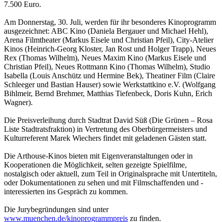
7.500 Euro.
Am Donnerstag, 30. Juli, werden für ihr besonderes Kinoprogramm
ausgezeichnet: ABC Kino (Daniela Bergauer und Michael Hehl),
Arena Filmtheater (Markus Eisele und Christian Pfeil), City-Atelier
Kinos (Heinrich-Georg Kloster, Jan Rost und Holger Trapp), Neues
Rex (Thomas Wilhelm), Neues Maxim Kino (Markus Eisele und
Christian Pfeil), Neues Rottmann Kino (Thomas Wilhelm), Studio
Isabella (Louis Anschütz und Hermine Bek), Theatiner Film (Claire
Schleeger und Bastian Hauser) sowie Werkstattkino e.V. (Wolfgang
Bihlmeir, Bernd Brehmer, Matthias Tiefenbeck, Doris Kuhn, Erich
Wagner).
Die Preisverleihung durch Stadtrat David Süß (Die Grünen – Rosa
Liste Stadtratsfraktion) in Vertretung des Oberbürgermeisters und
Kulturreferent Marek Wiechers findet mit geladenen Gästen statt.
Die Arthouse-Kinos bieten mit Eigenveranstaltungen oder in
Kooperationen die Möglichkeit, selten gezeigte Spielfilme,
nostalgisch oder aktuell, zum Teil in Originalsprache mit Untertiteln,
oder Dokumentationen zu sehen und mit Filmschaffenden und -
interessierten ins Gespräch zu kommen.
Die Jurybegründungen sind unter
www.muenchen.de/kinoprogrammpreis
zu finden.