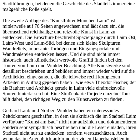
Stadtführungen, bei denen die Geschichte des Stadtteils immer eine
maßgebliche Rolle spielt.
Die zweite Auflage des "Kunstführer München Laim" ist
mittlerweile auf 76 Seiten angewachsen und lädt dazu ein, die
überraschend reichhaltige und reizvolle Kunst in Laim zu
entdecken. Die Broschüre beschreibt Spaziergänge durch Laim-Ost,
Laim-West und Laim-Süd, bei denen sich kleine Skulpturen,
Wandreliefs, imposante Torbögen und Eingangsportale und
Wandmalereien entdecken lassen. Und die sind nicht immer
historisch, auch künstlerisch wertvolle Graffiti finden bei den
Touren von Laub und Winkler Beachtung. Alle Kunstwerke sind
detailliert beschrieben und bebildert und immer wieder wird auf die
Architekten eingegangen, die die teilweise recht komplexen
Arbeiten in Auftrag gegeben haben - wie etwa Theodor Fischer, der
als Bauherr und Architekt gerade in Laim viele eindrucksvolle
Spuren hinterlassen hat. Eine Straßenkarte für jede einzelne Tour
hilft dabei, den richtigen Weg zu den Kunstwerken zu finden.
Gerhard Laub und Norbert Winkler haben ein interessantes
Zeitdokument geschaffen, in dem sie akribisch die im Stadtteil Laim
verfügbare "Kunst am Bau" nicht nur aufzählen und dokumentieren,
sondern sehr sympathisch beschreiben und die Leser einladen, ihren
Stadtteil nicht nur zu entdecken, sondern wertzuschätzen. Auch
wenn das im Augenblick aufgrund der vielen Dauerbaustellen in