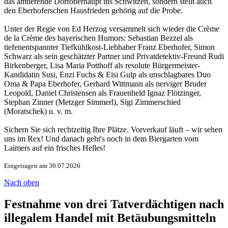
das amtierende Dorfoberhaupt ins Schwitzen, sondern stellt auch
den Eberhoferschen Hausfrieden gehörig auf die Probe.
Unter der Regie von Ed Herzog versammelt sich wieder die Crème
de la Crème des bayerischen Humors: Sebastian Bezzel als
tiefenentspannter Tiefkühlkost-Liebhaber Franz Eberhofer, Simon
Schwarz als sein geschätzter Partner und Privatdetektiv-Freund Rudi
Birkenberger, Lisa Maria Potthoff als resolute Bürgermeister-
Kandidatin Susi, Enzi Fuchs & Eisi Gulp als unschlagbares Duo
Oma & Papa Eberhofer, Gerhard Wittmann als nerviger Bruder
Leopold, Daniel Christensen als Frauenheld Ignaz Flötzinger,
Stephan Zinner (Metzger Simmerl), Sigi Zimmerschied
(Moratschek) u. v. m.
Sichern Sie sich rechtzeitig Ihre Plätze. Vorverkauf läuft – wir sehen
uns im Rex! Und danach geht's noch in dem Biergarten vom
Laimers auf ein frisches Helles!
Eingetragen am 30.07.2026
Nach oben
Festnahme von drei Tatverdächtigen nach
illegalem Handel mit Betäubungsmitteln