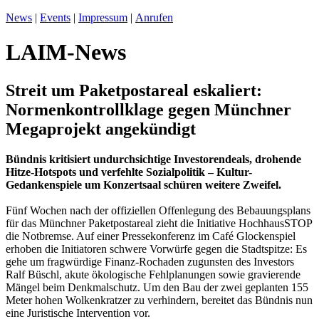
News
|
Events
|
Impressum
|
Anrufen
LAIM-News
Streit um Paketpostareal eskaliert:
Normenkontrollklage gegen Münchner
Megaprojekt angekündigt
Bündnis kritisiert undurchsichtige Investorendeals, drohende
Hitze-Hotspots und verfehlte Sozialpolitik – Kultur-
Gedankenspiele um Konzertsaal schüren weitere Zweifel.
Fünf Wochen nach der offiziellen Offenlegung des Bebauungsplans
für das Münchner Paketpostareal zieht die Initiative HochhausSTOP
die Notbremse. Auf einer Pressekonferenz im Café Glockenspiel
erhoben die Initiatoren schwere Vorwürfe gegen die Stadtspitze: Es
gehe um fragwürdige Finanz-Rochaden zugunsten des Investors
Ralf Büschl, akute ökologische Fehlplanungen sowie gravierende
Mängel beim Denkmalschutz. Um den Bau der zwei geplanten 155
Meter hohen Wolkenkratzer zu verhindern, bereitet das Bündnis nun
eine Juristische Intervention vor.