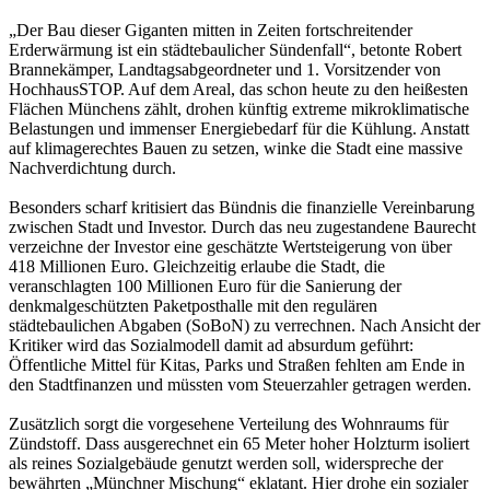
„Der Bau dieser Giganten mitten in Zeiten fortschreitender
Erderwärmung ist ein städtebaulicher Sündenfall“, betonte Robert
Brannekämper, Landtagsabgeordneter und 1. Vorsitzender von
HochhausSTOP. Auf dem Areal, das schon heute zu den heißesten
Flächen Münchens zählt, drohen künftig extreme mikroklimatische
Belastungen und immenser Energiebedarf für die Kühlung. Anstatt
auf klimagerechtes Bauen zu setzen, winke die Stadt eine massive
Nachverdichtung durch.
Besonders scharf kritisiert das Bündnis die finanzielle Vereinbarung
zwischen Stadt und Investor. Durch das neu zugestandene Baurecht
verzeichne der Investor eine geschätzte Wertsteigerung von über
418 Millionen Euro. Gleichzeitig erlaube die Stadt, die
veranschlagten 100 Millionen Euro für die Sanierung der
denkmalgeschützten Paketposthalle mit den regulären
städtebaulichen Abgaben (SoBoN) zu verrechnen. Nach Ansicht der
Kritiker wird das Sozialmodell damit ad absurdum geführt:
Öffentliche Mittel für Kitas, Parks und Straßen fehlten am Ende in
den Stadtfinanzen und müssten vom Steuerzahler getragen werden.
Zusätzlich sorgt die vorgesehene Verteilung des Wohnraums für
Zündstoff. Dass ausgerechnet ein 65 Meter hoher Holzturm isoliert
als reines Sozialgebäude genutzt werden soll, widerspreche der
bewährten „Münchner Mischung“ eklatant. Hier drohe ein sozialer