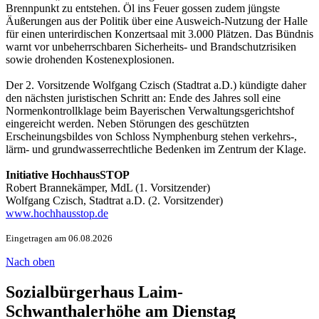
Brennpunkt zu entstehen. Öl ins Feuer gossen zudem jüngste
Äußerungen aus der Politik über eine Ausweich-Nutzung der Halle
für einen unterirdischen Konzertsaal mit 3.000 Plätzen. Das Bündnis
warnt vor unbeherrschbaren Sicherheits- und Brandschutzrisiken
sowie drohenden Kostenexplosionen.
Der 2. Vorsitzende Wolfgang Czisch (Stadtrat a.D.) kündigte daher
den nächsten juristischen Schritt an: Ende des Jahres soll eine
Normenkontrollklage beim Bayerischen Verwaltungsgerichtshof
eingereicht werden. Neben Störungen des geschützten
Erscheinungsbildes von Schloss Nymphenburg stehen verkehrs-,
lärm- und grundwasserrechtliche Bedenken im Zentrum der Klage.
Initiative HochhausSTOP
Robert Brannekämper, MdL (1. Vorsitzender)
Wolfgang Czisch, Stadtrat a.D. (2. Vorsitzender)
www.hochhausstop.de
Eingetragen am 06.08.2026
Nach oben
Sozialbürgerhaus Laim-
Schwanthalerhöhe am Dienstag