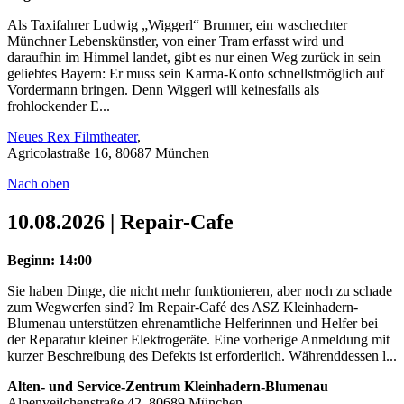
Als Taxifahrer Ludwig „Wiggerl“ Brunner, ein waschechter
Münchner Lebenskünstler, von einer Tram erfasst wird und
daraufhin im Himmel landet, gibt es nur einen Weg zurück in sein
geliebtes Bayern: Er muss sein Karma-Konto schnellstmöglich auf
Vordermann bringen. Denn Wiggerl will keinesfalls als
frohlockender E...
Neues Rex Filmtheater
,
Agricolastraße 16, 80687 München
Nach oben
10.08.2026 | Repair-Cafe
Beginn: 14:00
Sie haben Dinge, die nicht mehr funktionieren, aber noch zu schade
zum Wegwerfen sind? Im Repair-Café des ASZ Kleinhadern-
Blumenau unterstützen ehrenamtliche Helferinnen und Helfer bei
der Reparatur kleiner Elektrogeräte. Eine vorherige Anmeldung mit
kurzer Beschreibung des Defekts ist erforderlich. Währenddessen l...
Alten- und Service-Zentrum Kleinhadern-Blumenau
Alpenveilchenstraße 42, 80689 München