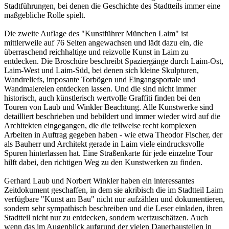
Stadtführungen, bei denen die Geschichte des Stadtteils immer eine
maßgebliche Rolle spielt.
Die zweite Auflage des "Kunstführer München Laim" ist
mittlerweile auf 76 Seiten angewachsen und lädt dazu ein, die
überraschend reichhaltige und reizvolle Kunst in Laim zu
entdecken. Die Broschüre beschreibt Spaziergänge durch Laim-Ost,
Laim-West und Laim-Süd, bei denen sich kleine Skulpturen,
Wandreliefs, imposante Torbögen und Eingangsportale und
Wandmalereien entdecken lassen. Und die sind nicht immer
historisch, auch künstlerisch wertvolle Graffiti finden bei den
Touren von Laub und Winkler Beachtung. Alle Kunstwerke sind
detailliert beschrieben und bebildert und immer wieder wird auf die
Architekten eingegangen, die die teilweise recht komplexen
Arbeiten in Auftrag gegeben haben - wie etwa Theodor Fischer, der
als Bauherr und Architekt gerade in Laim viele eindrucksvolle
Spuren hinterlassen hat. Eine Straßenkarte für jede einzelne Tour
hilft dabei, den richtigen Weg zu den Kunstwerken zu finden.
Gerhard Laub und Norbert Winkler haben ein interessantes
Zeitdokument geschaffen, in dem sie akribisch die im Stadtteil Laim
verfügbare "Kunst am Bau" nicht nur aufzählen und dokumentieren,
sondern sehr sympathisch beschreiben und die Leser einladen, ihren
Stadtteil nicht nur zu entdecken, sondern wertzuschätzen. Auch
wenn das im Augenblick aufgrund der vielen Dauerbaustellen in