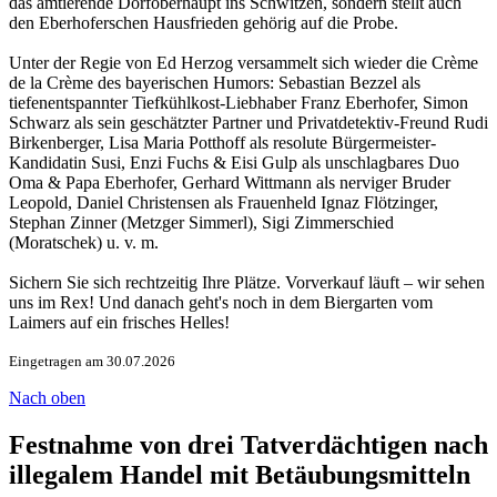
das amtierende Dorfoberhaupt ins Schwitzen, sondern stellt auch
den Eberhoferschen Hausfrieden gehörig auf die Probe.
Unter der Regie von Ed Herzog versammelt sich wieder die Crème
de la Crème des bayerischen Humors: Sebastian Bezzel als
tiefenentspannter Tiefkühlkost-Liebhaber Franz Eberhofer, Simon
Schwarz als sein geschätzter Partner und Privatdetektiv-Freund Rudi
Birkenberger, Lisa Maria Potthoff als resolute Bürgermeister-
Kandidatin Susi, Enzi Fuchs & Eisi Gulp als unschlagbares Duo
Oma & Papa Eberhofer, Gerhard Wittmann als nerviger Bruder
Leopold, Daniel Christensen als Frauenheld Ignaz Flötzinger,
Stephan Zinner (Metzger Simmerl), Sigi Zimmerschied
(Moratschek) u. v. m.
Sichern Sie sich rechtzeitig Ihre Plätze. Vorverkauf läuft – wir sehen
uns im Rex! Und danach geht's noch in dem Biergarten vom
Laimers auf ein frisches Helles!
Eingetragen am 30.07.2026
Nach oben
Festnahme von drei Tatverdächtigen nach
illegalem Handel mit Betäubungsmitteln