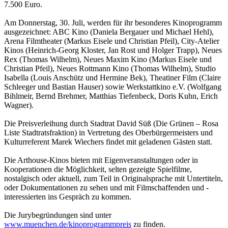
7.500 Euro.
Am Donnerstag, 30. Juli, werden für ihr besonderes Kinoprogramm
ausgezeichnet: ABC Kino (Daniela Bergauer und Michael Hehl),
Arena Filmtheater (Markus Eisele und Christian Pfeil), City-Atelier
Kinos (Heinrich-Georg Kloster, Jan Rost und Holger Trapp), Neues
Rex (Thomas Wilhelm), Neues Maxim Kino (Markus Eisele und
Christian Pfeil), Neues Rottmann Kino (Thomas Wilhelm), Studio
Isabella (Louis Anschütz und Hermine Bek), Theatiner Film (Claire
Schleeger und Bastian Hauser) sowie Werkstattkino e.V. (Wolfgang
Bihlmeir, Bernd Brehmer, Matthias Tiefenbeck, Doris Kuhn, Erich
Wagner).
Die Preisverleihung durch Stadtrat David Süß (Die Grünen – Rosa
Liste Stadtratsfraktion) in Vertretung des Oberbürgermeisters und
Kulturreferent Marek Wiechers findet mit geladenen Gästen statt.
Die Arthouse-Kinos bieten mit Eigenveranstaltungen oder in
Kooperationen die Möglichkeit, selten gezeigte Spielfilme,
nostalgisch oder aktuell, zum Teil in Originalsprache mit Untertiteln,
oder Dokumentationen zu sehen und mit Filmschaffenden und -
interessierten ins Gespräch zu kommen.
Die Jurybegründungen sind unter
www.muenchen.de/kinoprogrammpreis
zu finden.