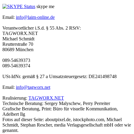
skype me
Email:
info@laim-online.de
Verantwortlicher i.S.d. § 55 Abs. 2 RStV:
TAGWORX.NET
Michael Schmidt
Reutterstraße 70
80689 München
089-54639373
089-54639374
USt-IdNr. gemäß § 27 a Umsatzsteuergesetz: DE241498748
Email:
info@tagworx.net
Realisierung:
TAGWORX.NET
Technische Beratung: Sergey Malyschew, Perry Perreiter
Grafische Beratung, Print: Büro für visuelle Kommunikation,
Adelbert Ilg
Fotos auf dieser Seite: aboutpixel.de, istockphoto.com, Michael
Schmidt, Stephan Rescher, media Verlagsgesellschaft mbH oder wie
genannt.