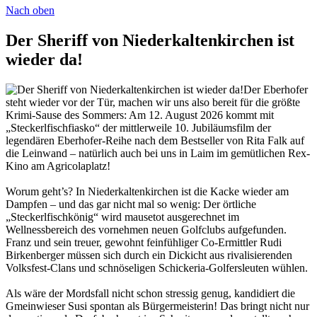
Nach oben
Der Sheriff von Niederkaltenkirchen ist
wieder da!
Der Eberhofer
steht wieder vor der Tür, machen wir uns also bereit für die größte
Krimi-Sause des Sommers: Am 12. August 2026 kommt mit
„Steckerlfischfiasko“ der mittlerweile 10. Jubiläumsfilm der
legendären Eberhofer-Reihe nach dem Bestseller von Rita Falk auf
die Leinwand – natürlich auch bei uns in Laim im gemütlichen Rex-
Kino am Agricolaplatz!
Worum geht’s? In Niederkaltenkirchen ist die Kacke wieder am
Dampfen – und das gar nicht mal so wenig: Der örtliche
„Steckerlfischkönig“ wird mausetot ausgerechnet im
Wellnessbereich des vornehmen neuen Golfclubs aufgefunden.
Franz und sein treuer, gewohnt feinfühliger Co-Ermittler Rudi
Birkenberger müssen sich durch ein Dickicht aus rivalisierenden
Volksfest-Clans und schnöseligen Schickeria-Golfersleuten wühlen.
Als wäre der Mordsfall nicht schon stressig genug, kandidiert die
Gmeinwieser Susi spontan als Bürgermeisterin! Das bringt nicht nur