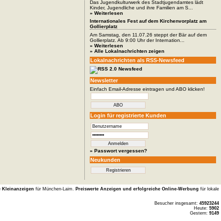
Das Jugendkulturwerk des Stadtjugendamtes lädt
Kinder, Jugendliche und ihre Familien am S...
» Weiterlesen
Internationales Fest auf dem Kirchenvorplatz am
Gollierplatz
Am Samstag, den 11.07.26 steppt der Bär auf dem
Gollierplatz. Ab 9:00 Uhr der Internation...
» Weiterlesen
» Alle Lokalnachrichten zeigen
Lokalnachrichten als RSS-Newsfeed
Newsletter
Einfach Email-Adresse eintragen und ABO klicken!
Login für registrierte Kunden
» Passwort vergessen?
Neukunden
e Kleinanzeigen
für München-Laim.
Preiswerte Anzeigen und erfolgreiche Online-Werbung
für lokale
Besucher insgesamt:
45923244
Heute:
5902
Gestern:
9149