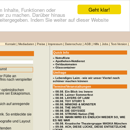
Geht klar!
 Inhalte, Funktionen oder
cher zu machen. Darüber hinaus
itergegeben. Indem Sie weiter auf dieser Website
Kontakt
|
Mediadaten
|
Preise
|
Impressum
|
Datenschutz
|
AGB
|
Hilfe
|
Jobs
|
Text-Version
|
Quick Info
» Notrufliste
» Apotheken-Notdienst
» Geldautomaten
» Glascontainer
Umfrage
er Fülle an
» Lebendiges Laim - wie wir unser Viertel noch
fnis nach verspielter
schöner machen können
Termine/Veranstaltungen
r optimistischen
» 08.08. Ein Blick ins Innere
ere sei Eskapismus.
» 08.08. Laimer Sommerfest
» 08.08. LAYERS OF LAIM
» 08.08. TOY STORY 5
 sich auf anregende
» 08.08. MINIONS & MONSTER
» 08.08. THE INVITE
» 08.08. DIE ODYSSEE
» 08.08. STRONG Nation (TM)
ik. So entdeckte sie
» 08.08. WANN WIRD ES ENDLICH WIEDER SO, WIE
ES NIE WAR
pografie und Layout
» 08.08. Kroatische Theatergruppe MASKA München
» 09.08. ACH, DIESE LÜCKE, DIESE ENTSETZLICHE
chtenden
LÜCKE