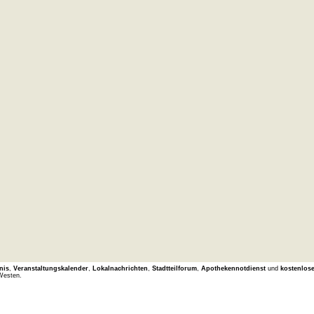
nis
,
Veranstaltungskalender
,
Lokalnachrichten
,
Stadtteilforum
,
Apothekennotdienst
und
kostenlos
Westen.