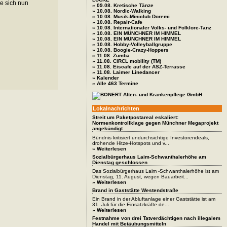
e sich nun
» 09.08. Kretische Tänze
» 10.08. Nordic-Walking
» 10.08. Musik-Miniclub Doremi
» 10.08. Repair-Cafe
» 10.08. Internationaler Volks- und Folklore-Tanz
» 10.08. EIN MÜNCHNER IM HIMMEL
» 10.08. EIN MÜNCHNER IM HIMMEL
» 10.08. Hobby-Volleyballgruppe
» 10.08. Boogie-Crazy-Hoppers
» 11.08. Zumba
» 11.08. CIRCL mobility (TM)
» 11.08. Eiscafe auf der ASZ-Terrasse
» 11.08. Laimer Linedancer
» Kalender
» Alle 463 Termine
Lokalnachrichten
Streit um Paketpostareal eskaliert:
Normenkontrollklage gegen Münchner Megaprojekt
angekündigt
Bündnis kritisiert undurchsichtige Investorendeals,
drohende Hitze-Hotspots und v...
» Weiterlesen
Sozialbürgerhaus Laim-Schwanthalerhöhe am
Dienstag geschlossen
Das Sozialbürgerhaus Laim -Schwanthalerhöhe ist am
Dienstag, 11. August, wegen Bauarbeit...
» Weiterlesen
Brand in Gaststätte Westendstraße
Ein Brand in der Abluftanlage einer Gaststätte ist am
31. Juli für die Einsatzkräfte de...
» Weiterlesen
Festnahme von drei Tatverdächtigen nach illegalem
Handel mit Betäubungsmitteln