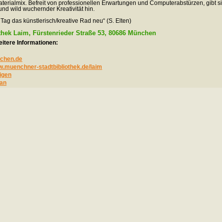
erialmix. Befreit von professionellen Erwartungen und Computerabstürzen, gibt si
nd wild wuchernder Kreativität hin.
 Tag das künstlerisch/kreative Rad neu“ (S. Elten)
thek Laim, Fürstenrieder Straße 53, 80686 München
itere Informationen:
nchen.de
w.muenchner-stadtbibliothek.de/laim
igen
an