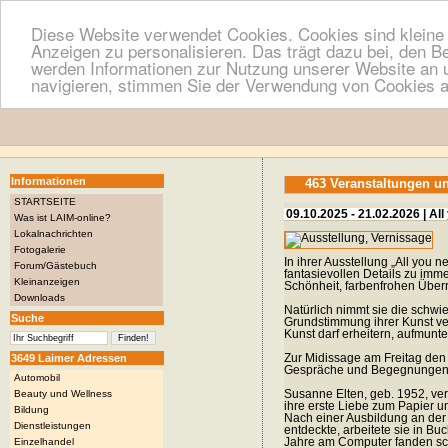
Diese Website verwendet Cookies. Cookies sind kleine T
Anzeigen zu personalisieren. Das trägt dazu bei, den B
werden Informationen zur Nutzung unserer Website an u
navigieren, stimmen Sie der Verwendung von Cookies a
Informationen
463 Veranstaltungen u
STARTSEITE
09.10.2025 - 21.02.2026 | Al
Was ist LAIM-online?
Lokalnachrichten
Fotogalerie
In ihrer Ausstellung „All you 
Forum/Gästebuch
fantasievollen Details zu imm
Kleinanzeigen
Schönheit, farbenfrohen Über
Downloads
Natürlich nimmt sie die schwi
Suche
Grundstimmung ihrer Kunst ve
Kunst darf erheitern, aufmunt
3649 Laimer Adressen
Zur Midissage am Freitag den 2
Gespräche und Begegnungen
Automobil
Susanne Elten, geb. 1952, ver
Beauty und Wellness
ihre erste Liebe zum Papier u
Bildung
Nach einer Ausbildung an der 
Dienstleistungen
entdeckte, arbeitete sie in Bu
Jahre am Computer fanden schli
Einzelhandel