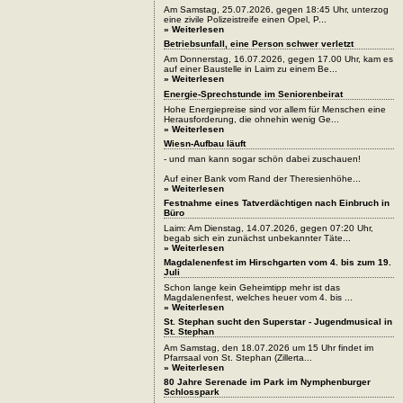
Am Samstag, 25.07.2026, gegen 18:45 Uhr, unterzog
eine zivile Polizeistreife einen Opel, P...
» Weiterlesen
Betriebsunfall, eine Person schwer verletzt
Am Donnerstag, 16.07.2026, gegen 17.00 Uhr, kam es
auf einer Baustelle in Laim zu einem Be...
» Weiterlesen
Energie-Sprechstunde im Seniorenbeirat
Hohe Energiepreise sind vor allem für Menschen eine
Herausforderung, die ohnehin wenig Ge...
» Weiterlesen
Wiesn-Aufbau läuft
- und man kann sogar schön dabei zuschauen!
Auf einer Bank vom Rand der Theresienhöhe...
» Weiterlesen
Festnahme eines Tatverdächtigen nach Einbruch in
Büro
Laim: Am Dienstag, 14.07.2026, gegen 07:20 Uhr,
begab sich ein zunächst unbekannter Täte...
» Weiterlesen
Magdalenenfest im Hirschgarten vom 4. bis zum 19.
Juli
Schon lange kein Geheimtipp mehr ist das
Magdalenenfest, welches heuer vom 4. bis ...
» Weiterlesen
St. Stephan sucht den Superstar - Jugendmusical in
St. Stephan
Am Samstag, den 18.07.2026 um 15 Uhr findet im
Pfarrsaal von St. Stephan (Zillerta...
» Weiterlesen
80 Jahre Serenade im Park im Nymphenburger
Schlosspark