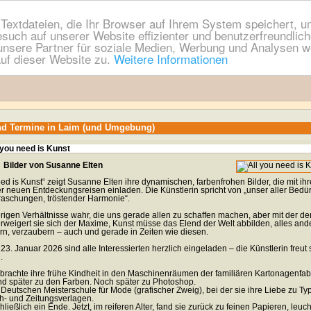
extdateien, die Ihr Browser auf Ihrem System speichert, um
esuch auf unserer Website effizienter und benutzerfreundli
nsere Partner für soziale Medien, Werbung und Analysen we
uf dieser Website zu.
Weitere Informationen
nd Termine in Laim (und Umgebung)
l you need is Kunst
Bilder von Susanne Elten
need is Kunst“ zeigt Susanne Elten ihre dynamischen, farbenfrohen Bilder, die mit ihr
er neuen Entdeckungsreisen einladen. Die Künstlerin spricht von „unser aller Bedür
raschungen, tröstender Harmonie“.
erigen Verhältnisse wahr, die uns gerade allen zu schaffen machen, aber mit der de
rweigert sie sich der Maxime, Kunst müsse das Elend der Welt abbilden, alles and
ern, verzaubern – auch und gerade in Zeiten wie diesen.
3. Januar 2026 sind alle Interessierten herzlich eingeladen – die Künstlerin freut
.
brachte ihre frühe Kindheit in den Maschinenräumen der familiären Kartonagenfabr
nd später zu den Farben. Noch später zu Photoshop.
Deutschen Meisterschule für Mode (grafischer Zweig), bei der sie ihre Liebe zu Ty
ch- und Zeitungsverlagen.
eßlich ein Ende. Jetzt, im reiferen Alter, fand sie zurück zu feinen Papieren, leu