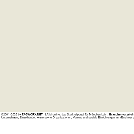
©2004 -2026 by
TAGWORX.NET
| LAIM-online, das Stadtteilportal für München-Laim.
Branchenverzeich
Unternehmen, Einzelhandel, Ärzte sowie Organisationen, Vereine und soziale Einrichtungen im Münchner 