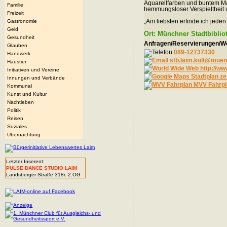
Aquarellfarben und buntem Mat
Familie
hemmungsloser Verspieltheit u
Freizeit
„Am liebsten erfinde ich jeden
Gastronomie
Geld
Ort: Münchner Stadtbiblio
Gesundheit
Anfragen/Reservierungen/We
Glauben
089-12737330
Handwerk
stb.laim.kult@mue
Haustier
http://ww
Initiativen und Vereine
Stadtplan ze
Innungen und Verbände
MVV Fahrpl
Kommunal
Kunst und Kultur
Nachtleben
Politik
Reisen
Soziales
Übernachtung
Letzter Inserent:
PULSE DANCE STUDIO LAIM
Landsberger Straße 318c 2.OG