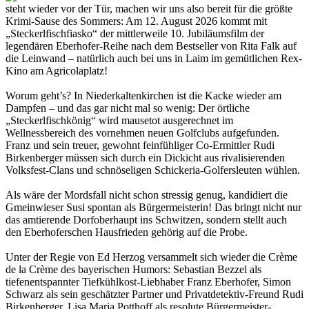
steht wieder vor der Tür, machen wir uns also bereit für die größte
Krimi-Sause des Sommers: Am 12. August 2026 kommt mit
„Steckerlfischfiasko“ der mittlerweile 10. Jubiläumsfilm der
legendären Eberhofer-Reihe nach dem Bestseller von Rita Falk auf
die Leinwand – natürlich auch bei uns in Laim im gemütlichen Rex-
Kino am Agricolaplatz!
Worum geht’s? In Niederkaltenkirchen ist die Kacke wieder am
Dampfen – und das gar nicht mal so wenig: Der örtliche
„Steckerlfischkönig“ wird mausetot ausgerechnet im
Wellnessbereich des vornehmen neuen Golfclubs aufgefunden.
Franz und sein treuer, gewohnt feinfühliger Co-Ermittler Rudi
Birkenberger müssen sich durch ein Dickicht aus rivalisierenden
Volksfest-Clans und schnöseligen Schickeria-Golfersleuten wühlen.
Als wäre der Mordsfall nicht schon stressig genug, kandidiert die
Gmeinwieser Susi spontan als Bürgermeisterin! Das bringt nicht nur
das amtierende Dorfoberhaupt ins Schwitzen, sondern stellt auch
den Eberhoferschen Hausfrieden gehörig auf die Probe.
Unter der Regie von Ed Herzog versammelt sich wieder die Crème
de la Crème des bayerischen Humors: Sebastian Bezzel als
tiefenentspannter Tiefkühlkost-Liebhaber Franz Eberhofer, Simon
Schwarz als sein geschätzter Partner und Privatdetektiv-Freund Rudi
Birkenberger, Lisa Maria Potthoff als resolute Bürgermeister-