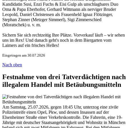
Kandidatin Susi, Enzi Fuchs & Eisi Gulp als unschlagbares Duo
Oma & Papa Eberhofer, Gerhard Wittmann als nerviger Bruder
Leopold, Daniel Christensen als Frauenheld Ignaz Flötzinger,
Stephan Zinner (Metzger Simmerl), Sigi Zimmerschied
(Moratschek) u. v. m.
Sichern Sie sich rechtzeitig Ihre Plätze. Vorverkauf läuft – wir sehen
uns im Rex! Und danach geht's noch in dem Biergarten vom
Laimers auf ein frisches Helles!
Eingetragen am 30.07.2026
Nach oben
Festnahme von drei Tatverdächtigen nach
illegalem Handel mit Betäubungsmitteln
Am Samstag, 25.07.2026, gegen 18:45 Uhr, unterzog eine zivile
Polizeistreife einen Opel, Pkw, und dessen Insassen auf der
Elsenheimer Straße einer Verkehrskontrolle. Die Fahrerin, eine 19-
Jährige mit deutscher Staatsangehörigkeit und Wohnsitz in München
befand sich mit zwei Mitfahrern im Fahrzeug. Bei den Mitfahrern