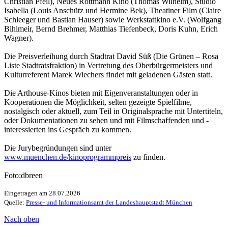
Christian Pfeil), Neues Rottmann Kino (Thomas Wilhelm), Studio
Isabella (Louis Anschütz und Hermine Bek), Theatiner Film (Claire
Schleeger und Bastian Hauser) sowie Werkstattkino e.V. (Wolfgang
Bihlmeir, Bernd Brehmer, Matthias Tiefenbeck, Doris Kuhn, Erich
Wagner).
Die Preisverleihung durch Stadtrat David Süß (Die Grünen – Rosa
Liste Stadtratsfraktion) in Vertretung des Oberbürgermeisters und
Kulturreferent Marek Wiechers findet mit geladenen Gästen statt.
Die Arthouse-Kinos bieten mit Eigenveranstaltungen oder in
Kooperationen die Möglichkeit, selten gezeigte Spielfilme,
nostalgisch oder aktuell, zum Teil in Originalsprache mit Untertiteln,
oder Dokumentationen zu sehen und mit Filmschaffenden und -
interessierten ins Gespräch zu kommen.
Die Jurybegründungen sind unter
www.muenchen.de/kinoprogrammpreis
zu finden.
Foto:dbreen
Eingetragen am 28.07.2026
Quelle:
Presse- und Informationsamt der Landeshauptstadt München
Nach oben