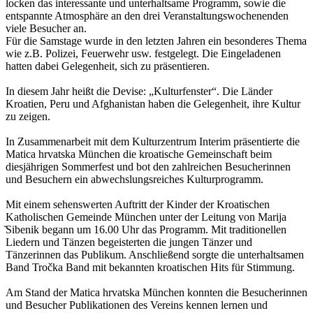
locken das interessante und unterhaltsame Programm, sowie die
entspannte Atmosphäre an den drei Veranstaltungswochenenden
viele Besucher an.
Für die Samstage wurde in den letzten Jahren ein besonderes Thema
wie z.B. Polizei, Feuerwehr usw. festgelegt. Die Eingeladenen
hatten dabei Gelegenheit, sich zu präsentieren.
In diesem Jahr heißt die Devise: „Kulturfenster“. Die Länder
Kroatien, Peru und Afghanistan haben die Gelegenheit, ihre Kultur
zu zeigen.
In Zusammenarbeit mit dem Kulturzentrum Interim präsentierte die
Matica hrvatska München die kroatische Gemeinschaft beim
diesjährigen Sommerfest und bot den zahlreichen Besucherinnen
und Besuchern ein abwechslungsreiches Kulturprogramm.
Mit einem sehenswerten Auftritt der Kinder der Kroatischen
Katholischen Gemeinde München unter der Leitung von Marija
̌Sibenik begann um 16.00 Uhr das Programm. Mit traditionellen
Liedern und Tänzen begeisterten die jungen Tänzer und
Tänzerinnen das Publikum. Anschließend sorgte die unterhaltsamen
Band Tročka Band mit bekannten kroatischen Hits für Stimmung.
Am Stand der Matica hrvatska München konnten die Besucherinnen
und Besucher Publikationen des Vereins kennen lernen und