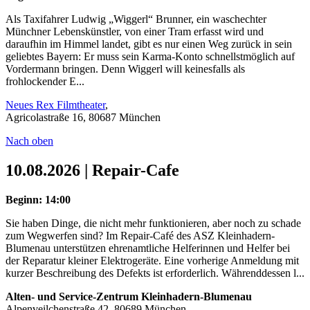
Als Taxifahrer Ludwig „Wiggerl“ Brunner, ein waschechter
Münchner Lebenskünstler, von einer Tram erfasst wird und
daraufhin im Himmel landet, gibt es nur einen Weg zurück in sein
geliebtes Bayern: Er muss sein Karma-Konto schnellstmöglich auf
Vordermann bringen. Denn Wiggerl will keinesfalls als
frohlockender E...
Neues Rex Filmtheater
,
Agricolastraße 16, 80687 München
Nach oben
10.08.2026 | Repair-Cafe
Beginn: 14:00
Sie haben Dinge, die nicht mehr funktionieren, aber noch zu schade
zum Wegwerfen sind? Im Repair-Café des ASZ Kleinhadern-
Blumenau unterstützen ehrenamtliche Helferinnen und Helfer bei
der Reparatur kleiner Elektrogeräte. Eine vorherige Anmeldung mit
kurzer Beschreibung des Defekts ist erforderlich. Währenddessen l...
Alten- und Service-Zentrum Kleinhadern-Blumenau
Alpenveilchenstraße 42, 80689 München