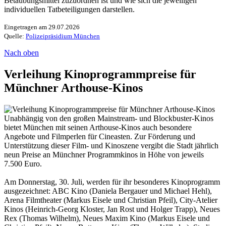
Betäubungsmittel zuzuordnen ist und wie sich die jeweiligen
individuellen Tatbeteiligungen darstellen.
Eingetragen am 29.07.2026
Quelle:
Polizeipräsidium München
Nach oben
Verleihung Kinoprogrammpreise für
Münchner Arthouse-Kinos
Unabhängig von den großen Mainstream- und Blockbuster-Kinos
bietet München mit seinen Arthouse-Kinos auch besondere
Angebote und Filmperlen für Cineasten. Zur Förderung und
Unterstützung dieser Film- und Kinoszene vergibt die Stadt jährlich
neun Preise an Münchner Programmkinos in Höhe von jeweils
7.500 Euro.
Am Donnerstag, 30. Juli, werden für ihr besonderes Kinoprogramm
ausgezeichnet: ABC Kino (Daniela Bergauer und Michael Hehl),
Arena Filmtheater (Markus Eisele und Christian Pfeil), City-Atelier
Kinos (Heinrich-Georg Kloster, Jan Rost und Holger Trapp), Neues
Rex (Thomas Wilhelm), Neues Maxim Kino (Markus Eisele und