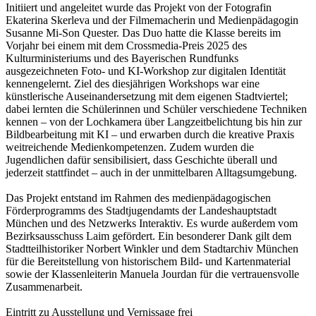
Initiiert und angeleitet wurde das Projekt von der Fotografin
Ekaterina Skerleva und der Filmemacherin und Medienpädagogin
Susanne Mi-Son Quester. Das Duo hatte die Klasse bereits im
Vorjahr bei einem mit dem Crossmedia-Preis 2025 des
Kulturministeriums und des Bayerischen Rundfunks
ausgezeichneten Foto- und KI-Workshop zur digitalen Identität
kennengelernt. Ziel des diesjährigen Workshops war eine
künstlerische Auseinandersetzung mit dem eigenen Stadtviertel;
dabei lernten die Schülerinnen und Schüler verschiedene Techniken
kennen – von der Lochkamera über Langzeitbelichtung bis hin zur
Bildbearbeitung mit KI – und erwarben durch die kreative Praxis
weitreichende Medienkompetenzen. Zudem wurden die
Jugendlichen dafür sensibilisiert, dass Geschichte überall und
jederzeit stattfindet – auch in der unmittelbaren Alltagsumgebung.
Das Projekt entstand im Rahmen des medienpädagogischen
Förderprogramms des Stadtjugendamts der Landeshauptstadt
München und des Netzwerks Interaktiv. Es wurde außerdem vom
Bezirksausschuss Laim gefördert. Ein besonderer Dank gilt dem
Stadtteilhistoriker Norbert Winkler und dem Stadtarchiv München
für die Bereitstellung von historischem Bild- und Kartenmaterial
sowie der Klassenleiterin Manuela Jourdan für die vertrauensvolle
Zusammenarbeit.
Eintritt zu Ausstellung und Vernissage frei