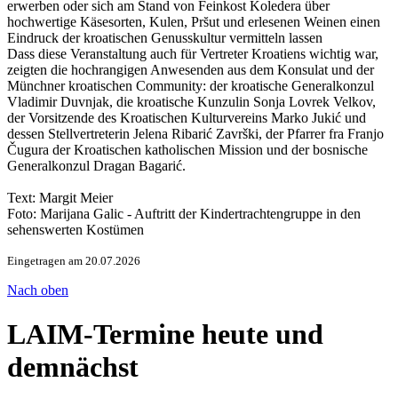
erwerben oder sich am Stand von Feinkost Koledera über
hochwertige Käsesorten, Kulen, Prs̆ut und erlesenen Weinen einen
Eindruck der kroatischen Genusskultur vermitteln lassen
Dass diese Veranstaltung auch für Vertreter Kroatiens wichtig war,
zeigten die hochrangigen Anwesenden aus dem Konsulat und der
Münchner kroatischen Community: der kroatische Generalkonzul
Vladimir Duvnjak, die kroatische Kunzulin Sonja Lovrek Velkov,
der Vorsitzende des Kroatischen Kulturvereins Marko Jukić und
dessen Stellvertreterin Jelena Ribarić Završki, der Pfarrer fra Franjo
Čugura der Kroatischen katholischen Mission und der bosnische
Generalkonzul Dragan Bagarić.
Text: Margit Meier
Foto: Marijana Galic - Auftritt der Kindertrachtengruppe in den
sehenswerten Kostümen
Eingetragen am 20.07.2026
Nach oben
LAIM-Termine heute und
demnächst