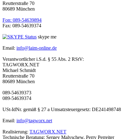
Reutterstraße 70
80689 München
Fon: 089-54639894
Fax: 089-54639374
skype me
Email:
info@laim-online.de
Verantwortlicher i.S.d. § 55 Abs. 2 RStV:
TAGWORX.NET
Michael Schmidt
Reutterstraße 70
80689 München
089-54639373
089-54639374
USt-IdNr. gemäß § 27 a Umsatzsteuergesetz: DE241498748
Email:
info@tagworx.net
Realisierung:
TAGWORX.NET
Technische Beratung: Sergey Malyschew, Perry Perreiter