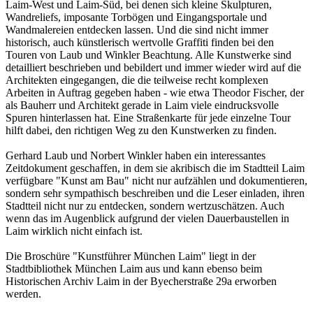
Laim-West und Laim-Süd, bei denen sich kleine Skulpturen,
Wandreliefs, imposante Torbögen und Eingangsportale und
Wandmalereien entdecken lassen. Und die sind nicht immer
historisch, auch künstlerisch wertvolle Graffiti finden bei den
Touren von Laub und Winkler Beachtung. Alle Kunstwerke sind
detailliert beschrieben und bebildert und immer wieder wird auf die
Architekten eingegangen, die die teilweise recht komplexen
Arbeiten in Auftrag gegeben haben - wie etwa Theodor Fischer, der
als Bauherr und Architekt gerade in Laim viele eindrucksvolle
Spuren hinterlassen hat. Eine Straßenkarte für jede einzelne Tour
hilft dabei, den richtigen Weg zu den Kunstwerken zu finden.
Gerhard Laub und Norbert Winkler haben ein interessantes
Zeitdokument geschaffen, in dem sie akribisch die im Stadtteil Laim
verfügbare "Kunst am Bau" nicht nur aufzählen und dokumentieren,
sondern sehr sympathisch beschreiben und die Leser einladen, ihren
Stadtteil nicht nur zu entdecken, sondern wertzuschätzen. Auch
wenn das im Augenblick aufgrund der vielen Dauerbaustellen in
Laim wirklich nicht einfach ist.
Die Broschüre "Kunstführer München Laim" liegt in der
Stadtbibliothek München Laim aus und kann ebenso beim
Historischen Archiv Laim in der Byecherstraße 29a erworben
werden.