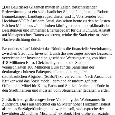
„Der Bau dieser Giganten mitten in Zeiten fortschreitender
Erderwärmung ist ein städtebaulicher Sündenfall“, betonte Robert
Brannekämper, Landtagsabgeordneter und 1. Vorsitzender von
HochhausSTOP. Auf dem Areal, das schon heute zu den heißesten
Flächen Münchens zählt, drohen künftig extreme mikroklimatische
Belastungen und immenser Energiebedarf für die Kühlung. Anstatt
auf klimagerechtes Bauen zu setzen, winke die Stadt eine massive
Nachverdichtung durch.
Besonders scharf kritisiert das Bündnis die finanzielle Vereinbarung
zwischen Stadt und Investor. Durch das neu zugestandene Baurecht
verzeichne der Investor eine geschätzte Wertsteigerung von über
418 Millionen Euro. Gleichzeitig erlaube die Stadt, die
veranschlagten 100 Millionen Euro für die Sanierung der
denkmalgeschützten Paketposthalle mit den regulären
städtebaulichen Abgaben (SoBoN) zu verrechnen. Nach Ansicht der
Kritiker wird das Sozialmodell damit ad absurdum geführt:
Öffentliche Mittel für Kitas, Parks und Straßen fehlten am Ende in
den Stadtfinanzen und müssten vom Steuerzahler getragen werden.
Zusätzlich sorgt die vorgesehene Verteilung des Wohnraums für
Zündstoff. Dass ausgerechnet ein 65 Meter hoher Holzturm isoliert
als reines Sozialgebäude genutzt werden soll, widerspreche der
bewährten „Münchner Mischung“ eklatant. Hier drohe ein sozialer