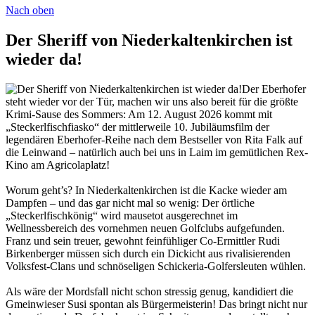
Nach oben
Der Sheriff von Niederkaltenkirchen ist
wieder da!
Der Eberhofer
steht wieder vor der Tür, machen wir uns also bereit für die größte
Krimi-Sause des Sommers: Am 12. August 2026 kommt mit
„Steckerlfischfiasko“ der mittlerweile 10. Jubiläumsfilm der
legendären Eberhofer-Reihe nach dem Bestseller von Rita Falk auf
die Leinwand – natürlich auch bei uns in Laim im gemütlichen Rex-
Kino am Agricolaplatz!
Worum geht’s? In Niederkaltenkirchen ist die Kacke wieder am
Dampfen – und das gar nicht mal so wenig: Der örtliche
„Steckerlfischkönig“ wird mausetot ausgerechnet im
Wellnessbereich des vornehmen neuen Golfclubs aufgefunden.
Franz und sein treuer, gewohnt feinfühliger Co-Ermittler Rudi
Birkenberger müssen sich durch ein Dickicht aus rivalisierenden
Volksfest-Clans und schnöseligen Schickeria-Golfersleuten wühlen.
Als wäre der Mordsfall nicht schon stressig genug, kandidiert die
Gmeinwieser Susi spontan als Bürgermeisterin! Das bringt nicht nur