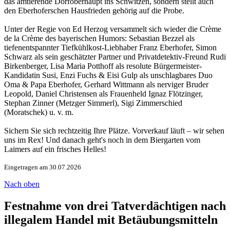
das amtierende Dorfoberhaupt ins Schwitzen, sondern stellt auch
den Eberhoferschen Hausfrieden gehörig auf die Probe.
Unter der Regie von Ed Herzog versammelt sich wieder die Crème
de la Crème des bayerischen Humors: Sebastian Bezzel als
tiefenentspannter Tiefkühlkost-Liebhaber Franz Eberhofer, Simon
Schwarz als sein geschätzter Partner und Privatdetektiv-Freund Rudi
Birkenberger, Lisa Maria Potthoff als resolute Bürgermeister-
Kandidatin Susi, Enzi Fuchs & Eisi Gulp als unschlagbares Duo
Oma & Papa Eberhofer, Gerhard Wittmann als nerviger Bruder
Leopold, Daniel Christensen als Frauenheld Ignaz Flötzinger,
Stephan Zinner (Metzger Simmerl), Sigi Zimmerschied
(Moratschek) u. v. m.
Sichern Sie sich rechtzeitig Ihre Plätze. Vorverkauf läuft – wir sehen
uns im Rex! Und danach geht's noch in dem Biergarten vom
Laimers auf ein frisches Helles!
Eingetragen am 30.07.2026
Nach oben
Festnahme von drei Tatverdächtigen nach
illegalem Handel mit Betäubungsmitteln