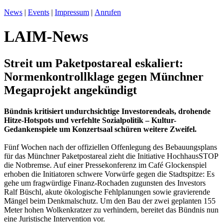
News
|
Events
|
Impressum
|
Anrufen
LAIM-News
Streit um Paketpostareal eskaliert:
Normenkontrollklage gegen Münchner
Megaprojekt angekündigt
Bündnis kritisiert undurchsichtige Investorendeals, drohende
Hitze-Hotspots und verfehlte Sozialpolitik – Kultur-
Gedankenspiele um Konzertsaal schüren weitere Zweifel.
Fünf Wochen nach der offiziellen Offenlegung des Bebauungsplans
für das Münchner Paketpostareal zieht die Initiative HochhausSTOP
die Notbremse. Auf einer Pressekonferenz im Café Glockenspiel
erhoben die Initiatoren schwere Vorwürfe gegen die Stadtspitze: Es
gehe um fragwürdige Finanz-Rochaden zugunsten des Investors
Ralf Büschl, akute ökologische Fehlplanungen sowie gravierende
Mängel beim Denkmalschutz. Um den Bau der zwei geplanten 155
Meter hohen Wolkenkratzer zu verhindern, bereitet das Bündnis nun
eine Juristische Intervention vor.