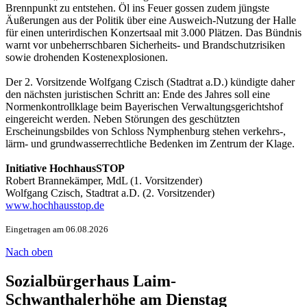
Brennpunkt zu entstehen. Öl ins Feuer gossen zudem jüngste
Äußerungen aus der Politik über eine Ausweich-Nutzung der Halle
für einen unterirdischen Konzertsaal mit 3.000 Plätzen. Das Bündnis
warnt vor unbeherrschbaren Sicherheits- und Brandschutzrisiken
sowie drohenden Kostenexplosionen.
Der 2. Vorsitzende Wolfgang Czisch (Stadtrat a.D.) kündigte daher
den nächsten juristischen Schritt an: Ende des Jahres soll eine
Normenkontrollklage beim Bayerischen Verwaltungsgerichtshof
eingereicht werden. Neben Störungen des geschützten
Erscheinungsbildes von Schloss Nymphenburg stehen verkehrs-,
lärm- und grundwasserrechtliche Bedenken im Zentrum der Klage.
Initiative HochhausSTOP
Robert Brannekämper, MdL (1. Vorsitzender)
Wolfgang Czisch, Stadtrat a.D. (2. Vorsitzender)
www.hochhausstop.de
Eingetragen am 06.08.2026
Nach oben
Sozialbürgerhaus Laim-
Schwanthalerhöhe am Dienstag