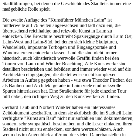
Stadtführungen, bei denen die Geschichte des Stadtteils immer eine
maßgebliche Rolle spielt.
Die zweite Auflage des "Kunstführer München Laim" ist
mittlerweile auf 76 Seiten angewachsen und lädt dazu ein, die
überraschend reichhaltige und reizvolle Kunst in Laim zu
entdecken. Die Broschüre beschreibt Spaziergänge durch Laim-Ost,
Laim-West und Laim-Süd, bei denen sich kleine Skulpturen,
Wandreliefs, imposante Torbögen und Eingangsportale und
Wandmalereien entdecken lassen. Und die sind nicht immer
historisch, auch künstlerisch wertvolle Graffiti finden bei den
Touren von Laub und Winkler Beachtung. Alle Kunstwerke sind
detailliert beschrieben und bebildert und immer wieder wird auf die
Architekten eingegangen, die die teilweise recht komplexen
Arbeiten in Auftrag gegeben haben - wie etwa Theodor Fischer, der
als Bauherr und Architekt gerade in Laim viele eindrucksvolle
Spuren hinterlassen hat. Eine Straßenkarte für jede einzelne Tour
hilft dabei, den richtigen Weg zu den Kunstwerken zu finden.
Gerhard Laub und Norbert Winkler haben ein interessantes
Zeitdokument geschaffen, in dem sie akribisch die im Stadtteil Laim
verfügbare "Kunst am Bau" nicht nur aufzählen und dokumentieren,
sondern sehr sympathisch beschreiben und die Leser einladen, ihren
Stadtteil nicht nur zu entdecken, sondern wertzuschätzen. Auch
wenn das im Augenblick aufgrund der vielen Dauerbaustellen in