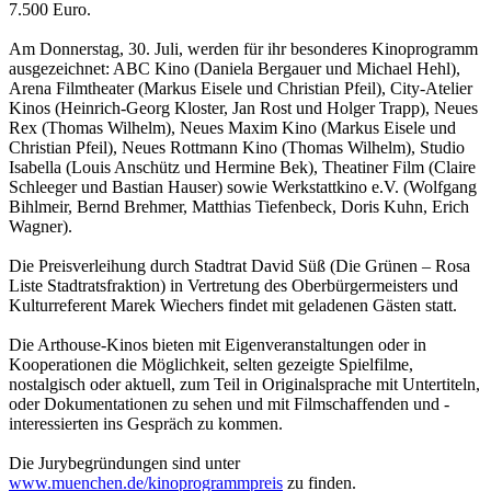
7.500 Euro.
Am Donnerstag, 30. Juli, werden für ihr besonderes Kinoprogramm
ausgezeichnet: ABC Kino (Daniela Bergauer und Michael Hehl),
Arena Filmtheater (Markus Eisele und Christian Pfeil), City-Atelier
Kinos (Heinrich-Georg Kloster, Jan Rost und Holger Trapp), Neues
Rex (Thomas Wilhelm), Neues Maxim Kino (Markus Eisele und
Christian Pfeil), Neues Rottmann Kino (Thomas Wilhelm), Studio
Isabella (Louis Anschütz und Hermine Bek), Theatiner Film (Claire
Schleeger und Bastian Hauser) sowie Werkstattkino e.V. (Wolfgang
Bihlmeir, Bernd Brehmer, Matthias Tiefenbeck, Doris Kuhn, Erich
Wagner).
Die Preisverleihung durch Stadtrat David Süß (Die Grünen – Rosa
Liste Stadtratsfraktion) in Vertretung des Oberbürgermeisters und
Kulturreferent Marek Wiechers findet mit geladenen Gästen statt.
Die Arthouse-Kinos bieten mit Eigenveranstaltungen oder in
Kooperationen die Möglichkeit, selten gezeigte Spielfilme,
nostalgisch oder aktuell, zum Teil in Originalsprache mit Untertiteln,
oder Dokumentationen zu sehen und mit Filmschaffenden und -
interessierten ins Gespräch zu kommen.
Die Jurybegründungen sind unter
www.muenchen.de/kinoprogrammpreis
zu finden.