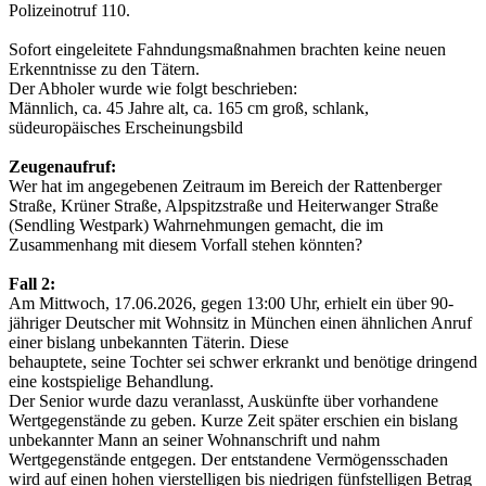
Polizeinotruf 110.
Sofort eingeleitete Fahndungsmaßnahmen brachten keine neuen
Erkenntnisse zu den Tätern.
Der Abholer wurde wie folgt beschrieben:
Männlich, ca. 45 Jahre alt, ca. 165 cm groß, schlank,
südeuropäisches Erscheinungsbild
Zeugenaufruf:
Wer hat im angegebenen Zeitraum im Bereich der Rattenberger
Straße, Krüner Straße, Alpspitzstraße und Heiterwanger Straße
(Sendling Westpark) Wahrnehmungen gemacht, die im
Zusammenhang mit diesem Vorfall stehen könnten?
Fall 2:
Am Mittwoch, 17.06.2026, gegen 13:00 Uhr, erhielt ein über 90-
jähriger Deutscher mit Wohnsitz in München einen ähnlichen Anruf
einer bislang unbekannten Täterin. Diese
behauptete, seine Tochter sei schwer erkrankt und benötige dringend
eine kostspielige Behandlung.
Der Senior wurde dazu veranlasst, Auskünfte über vorhandene
Wertgegenstände zu geben. Kurze Zeit später erschien ein bislang
unbekannter Mann an seiner Wohnanschrift und nahm
Wertgegenstände entgegen. Der entstandene Vermögensschaden
wird auf einen hohen vierstelligen bis niedrigen fünfstelligen Betrag