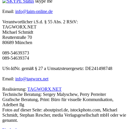
skype me
Email:
info@laim-online.de
Verantwortlicher i.S.d. § 55 Abs. 2 RStV:
TAGWORX.NET
Michael Schmidt
Reutterstraße 70
80689 München
089-54639373
089-54639374
USt-IdNr. gemäß § 27 a Umsatzsteuergesetz: DE241498748
Email:
info@tagworx.net
Realisierung:
TAGWORX.NET
Technische Beratung: Sergey Malyschew, Perry Perreiter
Grafische Beratung, Print: Büro für visuelle Kommunikation,
Adelbert Ilg
Fotos auf dieser Seite: aboutpixel.de, istockphoto.com, Michael
Schmidt, Stephan Rescher, media Verlagsgesellschaft mbH oder wie
genannt.