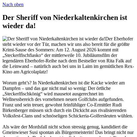
Nach oben
Der Sheriff von Niederkaltenkirchen ist
wieder da!
Der Eberhofer
steht wieder vor der Tür, machen wir uns also bereit für die größte
Krimi-Sause des Sommers: Am 12. August 2026 kommt mit
„Steckerlfischfiasko“ der mittlerweile 10. Jubiläumsfilm der
legendären Eberhofer-Reihe nach dem Bestseller von Rita Falk auf
die Leinwand – natürlich auch bei uns in Laim im gemütlichen Rex-
Kino am Agricolaplatz!
Worum geht’s? In Niederkaltenkirchen ist die Kacke wieder am
Dampfen – und das gar nicht mal so wenig: Der örtliche
„Steckerlfischkönig“ wird mausetot ausgerechnet im
Wellnessbereich des vornehmen neuen Golfclubs aufgefunden.
Franz und sein treuer, gewohnt feinfühliger Co-Ermittler Rudi
Birkenberger müssen sich durch ein Dickicht aus rivalisierenden
Volksfest-Clans und schnöseligen Schickeria-Golfersleuten wühlen.
Als wäre der Mordsfall nicht schon stressig genug, kandidiert die
Gmeinwieser Susi spontan als Bürgermeisterin! Das bringt nicht nur