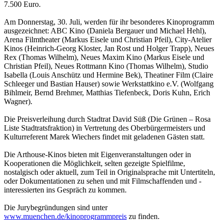
7.500 Euro.
Am Donnerstag, 30. Juli, werden für ihr besonderes Kinoprogramm
ausgezeichnet: ABC Kino (Daniela Bergauer und Michael Hehl),
Arena Filmtheater (Markus Eisele und Christian Pfeil), City-Atelier
Kinos (Heinrich-Georg Kloster, Jan Rost und Holger Trapp), Neues
Rex (Thomas Wilhelm), Neues Maxim Kino (Markus Eisele und
Christian Pfeil), Neues Rottmann Kino (Thomas Wilhelm), Studio
Isabella (Louis Anschütz und Hermine Bek), Theatiner Film (Claire
Schleeger und Bastian Hauser) sowie Werkstattkino e.V. (Wolfgang
Bihlmeir, Bernd Brehmer, Matthias Tiefenbeck, Doris Kuhn, Erich
Wagner).
Die Preisverleihung durch Stadtrat David Süß (Die Grünen – Rosa
Liste Stadtratsfraktion) in Vertretung des Oberbürgermeisters und
Kulturreferent Marek Wiechers findet mit geladenen Gästen statt.
Die Arthouse-Kinos bieten mit Eigenveranstaltungen oder in
Kooperationen die Möglichkeit, selten gezeigte Spielfilme,
nostalgisch oder aktuell, zum Teil in Originalsprache mit Untertiteln,
oder Dokumentationen zu sehen und mit Filmschaffenden und -
interessierten ins Gespräch zu kommen.
Die Jurybegründungen sind unter
www.muenchen.de/kinoprogrammpreis
zu finden.