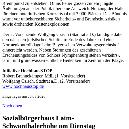
Brennpunkt zu entstehen. Öl ins Feuer gossen zudem jüngste
Äußerungen aus der Politik über eine Ausweich-Nutzung der Halle
für einen unterirdischen Konzertsaal mit 3.000 Plätzen. Das Bündnis
warnt vor unbeherrschbaren Sicherheits- und Brandschutzrisiken
sowie drohenden Kostenexplosionen.
Der 2. Vorsitzende Wolfgang Czisch (Stadtrat a.D.) kündigte daher
den nächsten juristischen Schritt an: Ende des Jahres soll eine
Normenkontrollklage beim Bayerischen Verwaltungsgerichtshof
eingereicht werden. Neben Störungen des geschützten
Erscheinungsbildes von Schloss Nymphenburg stehen verkehrs-,
lärm- und grundwasserrechtliche Bedenken im Zentrum der Klage.
Initiative HochhausSTOP
Robert Brannekämper, MdL (1. Vorsitzender)
Wolfgang Czisch, Stadtrat a.D. (2. Vorsitzender)
www.hochhausstop.de
Eingetragen am 06.08.2026
Nach oben
Sozialbürgerhaus Laim-
Schwanthalerhöhe am Dienstag