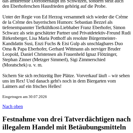
das amtierende Dorfoberhaupt ins Schwitzen, sondern stellt auch
den Eberhoferschen Hausfrieden gehörig auf die Probe.
Unter der Regie von Ed Herzog versammelt sich wieder die Crème
de la Crème des bayerischen Humors: Sebastian Bezzel als
tiefenentspannter Tiefkühlkost-Liebhaber Franz Eberhofer, Simon
Schwarz als sein geschätzter Partner und Privatdetektiv-Freund Rudi
Birkenberger, Lisa Maria Potthoff als resolute Bürgermeister-
Kandidatin Susi, Enzi Fuchs & Eisi Gulp als unschlagbares Duo
Oma & Papa Eberhofer, Gerhard Wittmann als nerviger Bruder
Leopold, Daniel Christensen als Frauenheld Ignaz Flötzinger,
Stephan Zinner (Metzger Simmerl), Sigi Zimmerschied
(Moratschek) u. v. m.
Sichern Sie sich rechtzeitig Ihre Plätze. Vorverkauf läuft – wir sehen
uns im Rex! Und danach geht's noch in dem Biergarten vom
Laimers auf ein frisches Helles!
Eingetragen am 30.07.2026
Nach oben
Festnahme von drei Tatverdächtigen nach
illegalem Handel mit Betäubungsmitteln