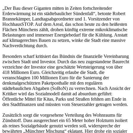
„Der Bau dieser Giganten mitten in Zeiten fortschreitender
Erderwärmung ist ein städtebaulicher Sündenfall“, betonte Robert
Brannekämper, Landtagsabgeordneter und 1. Vorsitzender von
HochhausSTOP. Auf dem Areal, das schon heute zu den heißesten
Flächen Münchens zählt, drohen künftig extreme mikroklimatische
Belastungen und immenser Energiebedarf für die Kühlung. Anstatt
auf klimagerechtes Bauen zu setzen, winke die Stadt eine massive
Nachverdichtung durch.
Besonders scharf kritisiert das Bündnis die finanzielle Vereinbarung
zwischen Stadt und Investor. Durch das neu zugestandene Baurecht
verzeichne der Investor eine geschätzte Wertsteigerung von über
418 Millionen Euro. Gleichzeitig erlaube die Stadt, die
veranschlagten 100 Millionen Euro für die Sanierung der
denkmalgeschützten Paketposthalle mit den regulären
städtebaulichen Abgaben (SoBoN) zu verrechnen. Nach Ansicht der
Kritiker wird das Sozialmodell damit ad absurdum geführt:
Öffentliche Mittel für Kitas, Parks und Straßen fehlten am Ende in
den Stadtfinanzen und müssten vom Steuerzahler getragen werden.
Zusätzlich sorgt die vorgesehene Verteilung des Wohnraums für
Zündstoff. Dass ausgerechnet ein 65 Meter hoher Holzturm isoliert
als reines Sozialgebäude genutzt werden soll, widerspreche der
bewährten „Münchner Mischung“ eklatant. Hier drohe ein sozialer