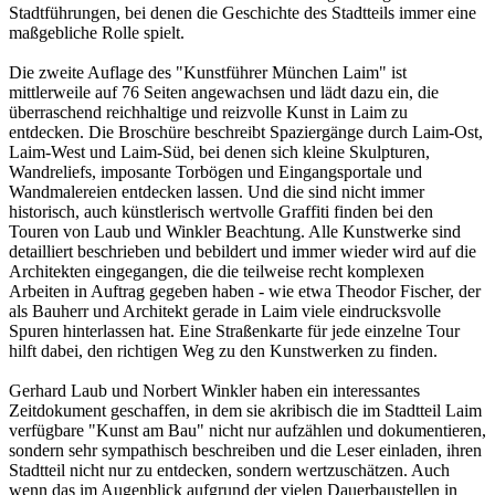
Stadtführungen, bei denen die Geschichte des Stadtteils immer eine
maßgebliche Rolle spielt.
Die zweite Auflage des "Kunstführer München Laim" ist
mittlerweile auf 76 Seiten angewachsen und lädt dazu ein, die
überraschend reichhaltige und reizvolle Kunst in Laim zu
entdecken. Die Broschüre beschreibt Spaziergänge durch Laim-Ost,
Laim-West und Laim-Süd, bei denen sich kleine Skulpturen,
Wandreliefs, imposante Torbögen und Eingangsportale und
Wandmalereien entdecken lassen. Und die sind nicht immer
historisch, auch künstlerisch wertvolle Graffiti finden bei den
Touren von Laub und Winkler Beachtung. Alle Kunstwerke sind
detailliert beschrieben und bebildert und immer wieder wird auf die
Architekten eingegangen, die die teilweise recht komplexen
Arbeiten in Auftrag gegeben haben - wie etwa Theodor Fischer, der
als Bauherr und Architekt gerade in Laim viele eindrucksvolle
Spuren hinterlassen hat. Eine Straßenkarte für jede einzelne Tour
hilft dabei, den richtigen Weg zu den Kunstwerken zu finden.
Gerhard Laub und Norbert Winkler haben ein interessantes
Zeitdokument geschaffen, in dem sie akribisch die im Stadtteil Laim
verfügbare "Kunst am Bau" nicht nur aufzählen und dokumentieren,
sondern sehr sympathisch beschreiben und die Leser einladen, ihren
Stadtteil nicht nur zu entdecken, sondern wertzuschätzen. Auch
wenn das im Augenblick aufgrund der vielen Dauerbaustellen in