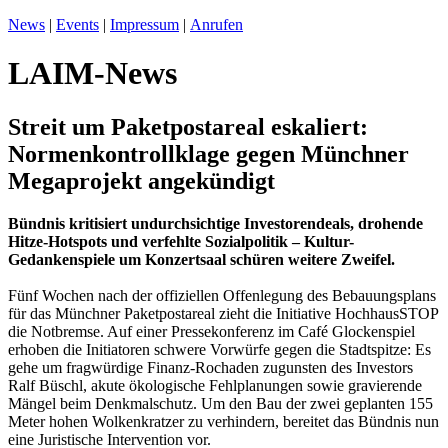
News
|
Events
|
Impressum
|
Anrufen
LAIM-News
Streit um Paketpostareal eskaliert:
Normenkontrollklage gegen Münchner
Megaprojekt angekündigt
Bündnis kritisiert undurchsichtige Investorendeals, drohende
Hitze-Hotspots und verfehlte Sozialpolitik – Kultur-
Gedankenspiele um Konzertsaal schüren weitere Zweifel.
Fünf Wochen nach der offiziellen Offenlegung des Bebauungsplans
für das Münchner Paketpostareal zieht die Initiative HochhausSTOP
die Notbremse. Auf einer Pressekonferenz im Café Glockenspiel
erhoben die Initiatoren schwere Vorwürfe gegen die Stadtspitze: Es
gehe um fragwürdige Finanz-Rochaden zugunsten des Investors
Ralf Büschl, akute ökologische Fehlplanungen sowie gravierende
Mängel beim Denkmalschutz. Um den Bau der zwei geplanten 155
Meter hohen Wolkenkratzer zu verhindern, bereitet das Bündnis nun
eine Juristische Intervention vor.