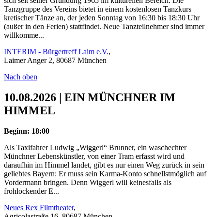
sich seit seiner Gründung 1965 im kulturellen Bereich. Die
Tanzgruppe des Vereins bietet in einem kostenlosen Tanzkurs
kretischer Tänze an, der jeden Sonntag von 16:30 bis 18:30 Uhr
(außer in den Ferien) stattfindet. Neue Tanzteilnehmer sind immer
willkomme...
INTERIM - Bürgertreff Laim e.V.
,
Laimer Anger 2, 80687 München
Nach oben
10.08.2026 | EIN MÜNCHNER IM
HIMMEL
Beginn: 18:00
Als Taxifahrer Ludwig „Wiggerl“ Brunner, ein waschechter
Münchner Lebenskünstler, von einer Tram erfasst wird und
daraufhin im Himmel landet, gibt es nur einen Weg zurück in sein
geliebtes Bayern: Er muss sein Karma-Konto schnellstmöglich auf
Vordermann bringen. Denn Wiggerl will keinesfalls als
frohlockender E...
Neues Rex Filmtheater
,
Agricolastraße 16, 80687 München