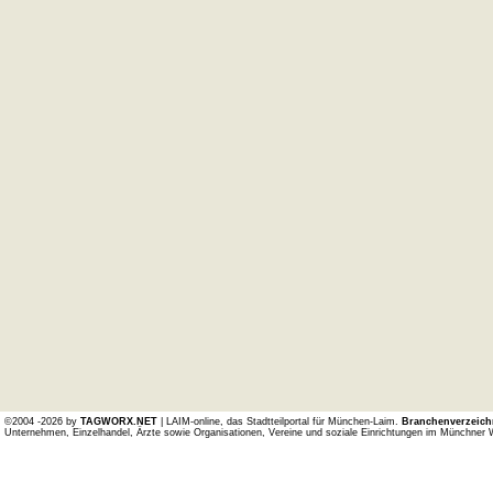
©2004 -2026 by
TAGWORX.NET
| LAIM-online, das Stadtteilportal für München-Laim.
Branchenverzeich
Unternehmen, Einzelhandel, Ärzte sowie Organisationen, Vereine und soziale Einrichtungen im Münchner 