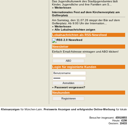
Das Jugendkulturwerk des Stadtjugendamtes lädt
Kinder, Jugendliche und ihre Familien am S...
» Weiterlesen
Internationales Fest auf dem Kirchenvorplatz am
Gollierplatz
Am Samstag, den 11.07.26 steppt der Bär auf dem
Gollierplatz. Ab 9:00 Uhr der Internation...
» Weiterlesen
» Alle Lokalnachrichten zeigen
Lokalnachrichten als RSS-Newsfeed
Newsletter
Einfach Email-Adresse eintragen und ABO klicken!
Login für registrierte Kunden
» Passwort vergessen?
Neukunden
e Kleinanzeigen
für München-Laim.
Preiswerte Anzeigen und erfolgreiche Online-Werbung
für lokale
Besucher insgesamt:
45910893
Heute:
4198
Gestern:
10433