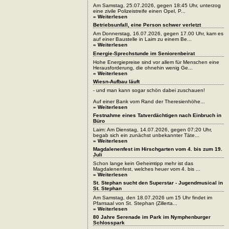
Am Samstag, 25.07.2026, gegen 18:45 Uhr, unterzog
eine zivile Polizeistreife einen Opel, P...
» Weiterlesen
Betriebsunfall, eine Person schwer verletzt
Am Donnerstag, 16.07.2026, gegen 17.00 Uhr, kam es
auf einer Baustelle in Laim zu einem Be...
» Weiterlesen
Energie-Sprechstunde im Seniorenbeirat
Hohe Energiepreise sind vor allem für Menschen eine
Herausforderung, die ohnehin wenig Ge...
» Weiterlesen
Wiesn-Aufbau läuft
- und man kann sogar schön dabei zuschauen!
Auf einer Bank vom Rand der Theresienhöhe...
» Weiterlesen
Festnahme eines Tatverdächtigen nach Einbruch in
Büro
Laim: Am Dienstag, 14.07.2026, gegen 07:20 Uhr,
begab sich ein zunächst unbekannter Täte...
» Weiterlesen
Magdalenenfest im Hirschgarten vom 4. bis zum 19.
Juli
Schon lange kein Geheimtipp mehr ist das
Magdalenenfest, welches heuer vom 4. bis ...
» Weiterlesen
St. Stephan sucht den Superstar - Jugendmusical in
St. Stephan
Am Samstag, den 18.07.2026 um 15 Uhr findet im
Pfarrsaal von St. Stephan (Zillerta...
» Weiterlesen
80 Jahre Serenade im Park im Nymphenburger
Schlosspark