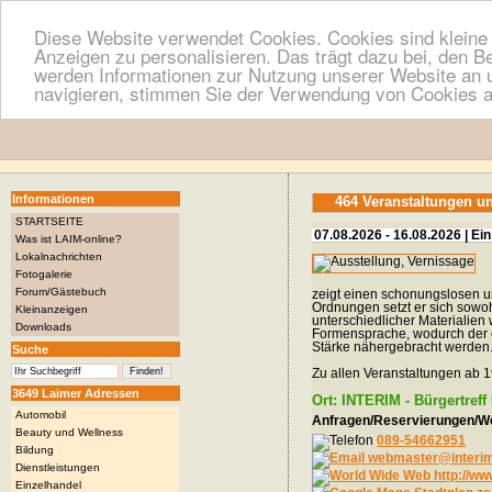
Diese Website verwendet Cookies. Cookies sind kleine T
Anzeigen zu personalisieren. Das trägt dazu bei, den B
werden Informationen zur Nutzung unserer Website an u
navigieren, stimmen Sie der Verwendung von Cookies a
Informationen
464 Veranstaltungen u
STARTSEITE
07.08.2026 - 16.08.2026 | Ein
Was ist LAIM-online?
Lokalnachrichten
Fotogalerie
Forum/Gästebuch
zeigt einen schonungslosen un
Ordnungen setzt er sich sowoh
Kleinanzeigen
unterschiedlicher Materialie
Downloads
Formensprache, wodurch der e
Stärke nähergebracht werden
Suche
Zu allen Veranstaltungen ab 1
3649 Laimer Adressen
Ort: INTERIM - Bürgertref
Automobil
Anfragen/Reservierungen/We
Beauty und Wellness
089-54662951
Bildung
webmaster@interim-
Dienstleistungen
http://ww
Einzelhandel