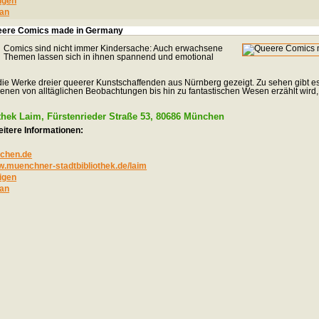
igen
an
Queere Comics made in Germany
Comics sind nicht immer Kindersache: Auch erwachsene
Themen lassen sich in ihnen spannend und emotional
die Werke dreier queerer Kunstschaffenden aus Nürnberg gezeigt. Zu sehen gibt es
denen von alltäglichen Beobachtungen bis hin zu fantastischen Wesen erzählt wird,
thek Laim, Fürstenrieder Straße 53, 80686 München
itere Informationen:
nchen.de
w.muenchner-stadtbibliothek.de/laim
igen
an