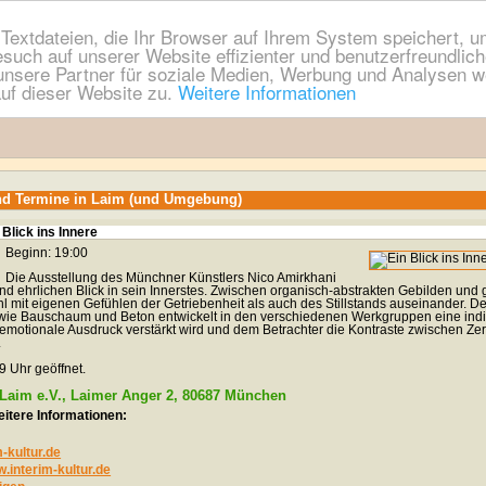
extdateien, die Ihr Browser auf Ihrem System speichert, um
esuch auf unserer Website effizienter und benutzerfreundli
nsere Partner für soziale Medien, Werbung und Analysen we
uf dieser Website zu.
Weitere Informationen
nd Termine in Laim (und Umgebung)
 Blick ins Innere
Beginn: 19:00
Die Ausstellung des Münchner Künstlers Nico Amirkhani
d ehrlichen Blick in sein Innerstes. Zwischen organisch-abstrakten Gebilden und
l mit eigenen Gefühlen der Getriebenheit als auch des Stillstands auseinander. De
n wie Bauschaum und Beton entwickelt in den verschiedenen Werkgruppen eine indi
motionale Ausdruck verstärkt wird und dem Betrachter die Kontraste zwischen Zer
.
9 Uhr geöffnet.
f Laim e.V., Laimer Anger 2, 80687 München
itere Informationen:
kultur.de
w.interim-kultur.de