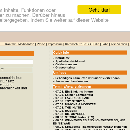
Geht klar!
 Inhalte, Funktionen oder
cher zu machen. Darüber hinaus
itergegeben. Indem Sie weiter auf dieser Website
Kontakt
|
Mediadaten
|
Preise
|
Impressum
|
Datenschutz
|
AGB
|
Hilfe
|
Jobs
|
Text-Version
|
Quick Info
» Notrufliste
» Apotheken-Notdienst
» Geldautomaten
» Glascontainer
Umfrage
 geometrischen
» Lebendiges Laim - wie wir unser Viertel noch
r Einsatz
schöner machen können
viduelle
Termine/Veranstaltungen
brechlichkeit und
» 07.08. Ein Blick ins Innere
» 07.08. Laimer Sommerfest
» 07.08. LAYERS OF LAIM
» 07.08. TOY STORY 5
» 07.08. MINIONS & MONSTER
» 07.08. THE INVITE
» 07.08. ROSSINI
» 07.08. DIE ODYSSEE
» 08.08. STRONG Nation (TM)
» 08.08. WANN WIRD ES ENDLICH WIEDER SO, WIE
ES NIE WAR
» 08.08. Kroatische Theatergruppe MASKA München
» 09.08. ACH, DIESE LÜCKE, DIESE ENTSETZLICHE