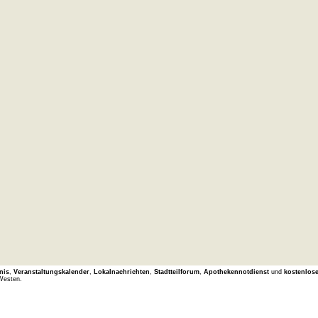
nis
,
Veranstaltungskalender
,
Lokalnachrichten
,
Stadtteilforum
,
Apothekennotdienst
und
kostenlos
Westen.