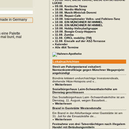
LÜCKE
» 09.08. Kretische Tänze
» 10.08. Nordic-Walking
» 10.08. Musik-Miniclub Doremi
» 10.08. Repair-Cafe
» 10.08. Internationaler Volks- und Folklore-Tanz
» 10.08. EIN MÜNCHNER IM HIMMEL
» 10.08. EIN MÜNCHNER IM HIMMEL
» 10.08. Hobby-Volleyballgruppe
» 10.08. Boogie-Crazy-Hoppers
 eine Palette
» 11.08. Zumba
 mal bunt, mal
» 11.08. CIRCL mobility (TM)
» 11.08. Eiscafe auf der ASZ-Terrasse
» Kalender
» Alle 464 Termine
Lokalnachrichten
Streit um Paketpostareal eskaliert:
Normenkontrollklage gegen Münchner Megaprojekt
angekündigt
Bündnis kritisiert undurchsichtige Investorendeals,
drohende Hitze-Hotspots und v...
» Weiterlesen
Sozialbürgerhaus Laim-Schwanthalerhöhe am
Dienstag geschlossen
Das Sozialbürgerhaus Laim -Schwanthalerhöhe ist am
Dienstag, 11. August, wegen Bauarbeit...
» Weiterlesen
Brand in Gaststätte Westendstraße
Ein Brand in der Abluftanlage einer Gaststätte ist am
31. Juli für die Einsatzkräfte de...
» Weiterlesen
Festnahme von drei Tatverdächtigen nach illegalem
Handel mit Betäubungsmitteln