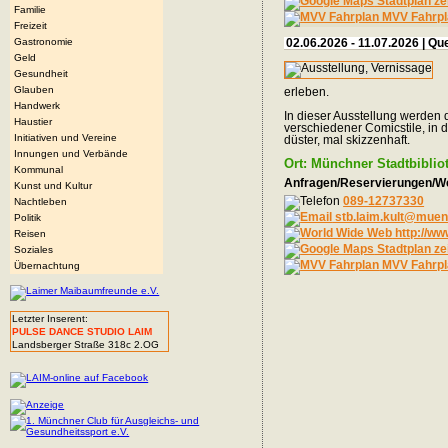
Stadtplan ze
Familie
MVV Fahrpl
Freizeit
Gastronomie
02.06.2026 - 11.07.2026 | 
Geld
Gesundheit
Glauben
erleben.
Handwerk
In dieser Ausstellung werden 
Haustier
verschiedener Comicstile, in 
Initiativen und Vereine
düster, mal skizzenhaft.
Innungen und Verbände
Ort: Münchner Stadtbiblio
Kommunal
Anfragen/Reservierungen/We
Kunst und Kultur
089-12737330
Nachtleben
stb.laim.kult@mue
Politik
http://ww
Reisen
Stadtplan ze
Soziales
MVV Fahrpl
Übernachtung
Letzter Inserent:
PULSE DANCE STUDIO LAIM
Landsberger Straße 318c 2.OG