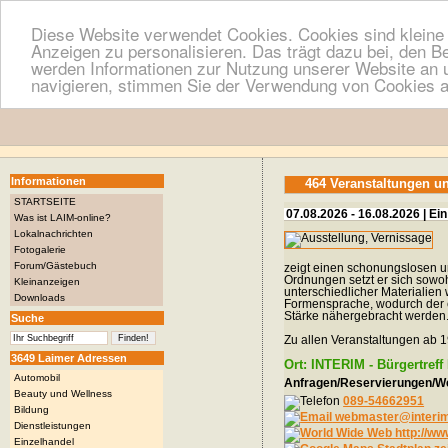
Diese Website verwendet Cookies. Cookies sind kleine T
Anzeigen zu personalisieren. Das trägt dazu bei, den B
werden Informationen zur Nutzung unserer Website an u
navigieren, stimmen Sie der Verwendung von Cookies a
Informationen
464 Veranstaltungen u
STARTSEITE
07.08.2026 - 16.08.2026 | Ein
Was ist LAIM-online?
Lokalnachrichten
Fotogalerie
Forum/Gästebuch
zeigt einen schonungslosen un
Ordnungen setzt er sich sowoh
Kleinanzeigen
unterschiedlicher Materialie
Downloads
Formensprache, wodurch der e
Stärke nähergebracht werden
Suche
Zu allen Veranstaltungen ab 1
3649 Laimer Adressen
Ort: INTERIM - Bürgertref
Automobil
Anfragen/Reservierungen/We
Beauty und Wellness
089-54662951
Bildung
webmaster@interim-
Dienstleistungen
http://ww
Einzelhandel