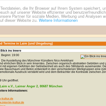
extdateien, die Ihr Browser auf Ihrem System speichert, um
esuch auf unserer Website effizienter und benutzerfreundli
nsere Partner für soziale Medien, Werbung und Analysen we
uf dieser Website zu.
Weitere Informationen
nd Termine in Laim (und Umgebung)
 Blick ins Innere
Beginn: 19:00
Die Ausstellung des Münchner Künstlers Nico Amirkhani
d ehrlichen Blick in sein Innerstes. Zwischen organisch-abstrakten Gebilden und
l mit eigenen Gefühlen der Getriebenheit als auch des Stillstands auseinander. De
n wie Bauschaum und Beton entwickelt in den verschiedenen Werkgruppen eine indi
motionale Ausdruck verstärkt wird und dem Betrachter die Kontraste zwischen Zer
.
9 Uhr geöffnet.
f Laim e.V., Laimer Anger 2, 80687 München
itere Informationen:
kultur.de
w.interim-kultur.de