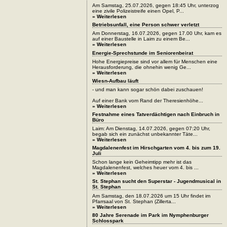
Am Samstag, 25.07.2026, gegen 18:45 Uhr, unterzog
eine zivile Polizeistreife einen Opel, P...
» Weiterlesen
Betriebsunfall, eine Person schwer verletzt
Am Donnerstag, 16.07.2026, gegen 17.00 Uhr, kam es
auf einer Baustelle in Laim zu einem Be...
» Weiterlesen
Energie-Sprechstunde im Seniorenbeirat
Hohe Energiepreise sind vor allem für Menschen eine
Herausforderung, die ohnehin wenig Ge...
» Weiterlesen
Wiesn-Aufbau läuft
- und man kann sogar schön dabei zuschauen!
Auf einer Bank vom Rand der Theresienhöhe...
» Weiterlesen
Festnahme eines Tatverdächtigen nach Einbruch in
Büro
Laim: Am Dienstag, 14.07.2026, gegen 07:20 Uhr,
begab sich ein zunächst unbekannter Täte...
» Weiterlesen
Magdalenenfest im Hirschgarten vom 4. bis zum 19.
Juli
Schon lange kein Geheimtipp mehr ist das
Magdalenenfest, welches heuer vom 4. bis ...
» Weiterlesen
St. Stephan sucht den Superstar - Jugendmusical in
St. Stephan
Am Samstag, den 18.07.2026 um 15 Uhr findet im
Pfarrsaal von St. Stephan (Zillerta...
» Weiterlesen
80 Jahre Serenade im Park im Nymphenburger
Schlosspark