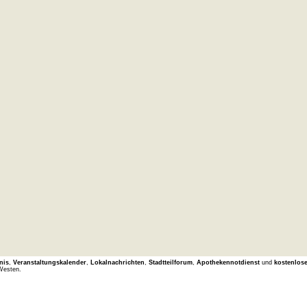
nis
,
Veranstaltungskalender
,
Lokalnachrichten
,
Stadtteilforum
,
Apothekennotdienst
und
kostenlos
Westen.