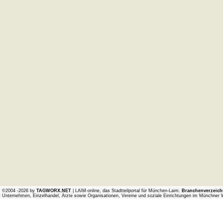
©2004 -2026 by
TAGWORX.NET
| LAIM-online, das Stadtteilportal für München-Laim.
Branchenverzeich
Unternehmen, Einzelhandel, Ärzte sowie Organisationen, Vereine und soziale Einrichtungen im Münchner 