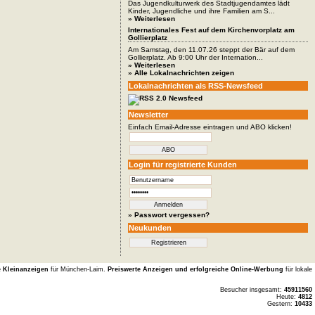
Das Jugendkulturwerk des Stadtjugendamtes lädt
Kinder, Jugendliche und ihre Familien am S...
» Weiterlesen
Internationales Fest auf dem Kirchenvorplatz am
Gollierplatz
Am Samstag, den 11.07.26 steppt der Bär auf dem
Gollierplatz. Ab 9:00 Uhr der Internation...
» Weiterlesen
» Alle Lokalnachrichten zeigen
Lokalnachrichten als RSS-Newsfeed
Newsletter
Einfach Email-Adresse eintragen und ABO klicken!
Login für registrierte Kunden
» Passwort vergessen?
Neukunden
e Kleinanzeigen
für München-Laim.
Preiswerte Anzeigen und erfolgreiche Online-Werbung
für lokale
Besucher insgesamt:
45911560
Heute:
4812
Gestern:
10433