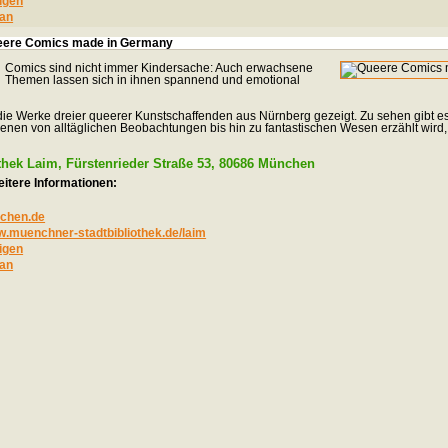
igen
an
Queere Comics made in Germany
Comics sind nicht immer Kindersache: Auch erwachsene
Themen lassen sich in ihnen spannend und emotional
die Werke dreier queerer Kunstschaffenden aus Nürnberg gezeigt. Zu sehen gibt es
denen von alltäglichen Beobachtungen bis hin zu fantastischen Wesen erzählt wird,
thek Laim, Fürstenrieder Straße 53, 80686 München
itere Informationen:
nchen.de
w.muenchner-stadtbibliothek.de/laim
igen
an