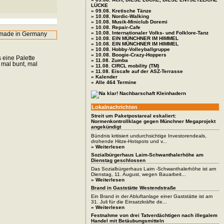
LÜCKE
» 09.08. Kretische Tänze
» 10.08. Nordic-Walking
» 10.08. Musik-Miniclub Doremi
» 10.08. Repair-Cafe
» 10.08. Internationaler Volks- und Folklore-Tanz
» 10.08. EIN MÜNCHNER IM HIMMEL
» 10.08. EIN MÜNCHNER IM HIMMEL
» 10.08. Hobby-Volleyballgruppe
» 10.08. Boogie-Crazy-Hoppers
 eine Palette
» 11.08. Zumba
 mal bunt, mal
» 11.08. CIRCL mobility (TM)
» 11.08. Eiscafe auf der ASZ-Terrasse
» Kalender
» Alle 464 Termine
Lokalnachrichten
Streit um Paketpostareal eskaliert:
Normenkontrollklage gegen Münchner Megaprojekt
angekündigt
Bündnis kritisiert undurchsichtige Investorendeals,
drohende Hitze-Hotspots und v...
» Weiterlesen
Sozialbürgerhaus Laim-Schwanthalerhöhe am
Dienstag geschlossen
Das Sozialbürgerhaus Laim -Schwanthalerhöhe ist am
Dienstag, 11. August, wegen Bauarbeit...
» Weiterlesen
Brand in Gaststätte Westendstraße
Ein Brand in der Abluftanlage einer Gaststätte ist am
31. Juli für die Einsatzkräfte de...
» Weiterlesen
Festnahme von drei Tatverdächtigen nach illegalem
Handel mit Betäubungsmitteln