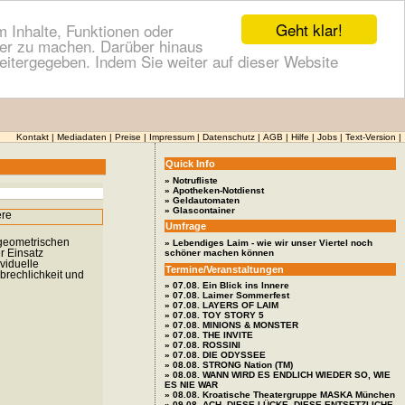
Geht klar!
 Inhalte, Funktionen oder
cher zu machen. Darüber hinaus
itergegeben. Indem Sie weiter auf dieser Website
Kontakt
|
Mediadaten
|
Preise
|
Impressum
|
Datenschutz
|
AGB
|
Hilfe
|
Jobs
|
Text-Version
|
Quick Info
» Notrufliste
» Apotheken-Notdienst
» Geldautomaten
» Glascontainer
Umfrage
 geometrischen
» Lebendiges Laim - wie wir unser Viertel noch
r Einsatz
schöner machen können
viduelle
Termine/Veranstaltungen
brechlichkeit und
» 07.08. Ein Blick ins Innere
» 07.08. Laimer Sommerfest
» 07.08. LAYERS OF LAIM
» 07.08. TOY STORY 5
» 07.08. MINIONS & MONSTER
» 07.08. THE INVITE
» 07.08. ROSSINI
» 07.08. DIE ODYSSEE
» 08.08. STRONG Nation (TM)
» 08.08. WANN WIRD ES ENDLICH WIEDER SO, WIE
ES NIE WAR
» 08.08. Kroatische Theatergruppe MASKA München
» 09.08. ACH, DIESE LÜCKE, DIESE ENTSETZLICHE