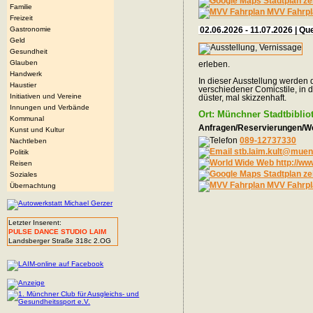
Stadtplan ze
Familie
MVV Fahrpl
Freizeit
Gastronomie
02.06.2026 - 11.07.2026 | 
Geld
Gesundheit
Glauben
erleben.
Handwerk
In dieser Ausstellung werden 
Haustier
verschiedener Comicstile, in 
Initiativen und Vereine
düster, mal skizzenhaft.
Innungen und Verbände
Ort: Münchner Stadtbiblio
Kommunal
Anfragen/Reservierungen/We
Kunst und Kultur
089-12737330
Nachtleben
stb.laim.kult@mue
Politik
http://ww
Reisen
Stadtplan ze
Soziales
MVV Fahrpl
Übernachtung
Letzter Inserent:
PULSE DANCE STUDIO LAIM
Landsberger Straße 318c 2.OG