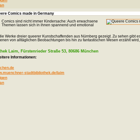
igen
an
Queere Comics made in Germany
Comics sind nicht immer Kindersache: Auch erwachsene
Themen lassen sich in ihnen spannend und emotional
die Werke dreier queerer Kunstschaffenden aus Nürnberg gezeigt. Zu sehen gibt es
denen von alltäglichen Beobachtungen bis hin zu fantastischen Wesen erzählt wird,
thek Laim, Fürstenrieder Straße 53, 80686 München
itere Informationen:
nchen.de
w.muenchner-stadtbibliothek.de/laim
igen
an