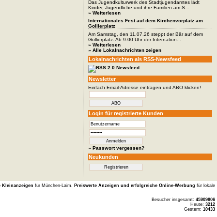
Das Jugendkulturwerk des Stadtjugendamtes lädt
Kinder, Jugendliche und ihre Familien am S...
» Weiterlesen
Internationales Fest auf dem Kirchenvorplatz am
Gollierplatz
Am Samstag, den 11.07.26 steppt der Bär auf dem
Gollierplatz. Ab 9:00 Uhr der Internation...
» Weiterlesen
» Alle Lokalnachrichten zeigen
Lokalnachrichten als RSS-Newsfeed
Newsletter
Einfach Email-Adresse eintragen und ABO klicken!
Login für registrierte Kunden
» Passwort vergessen?
Neukunden
e Kleinanzeigen
für München-Laim.
Preiswerte Anzeigen und erfolgreiche Online-Werbung
für lokale
Besucher insgesamt:
45909806
Heute:
3212
Gestern:
10433