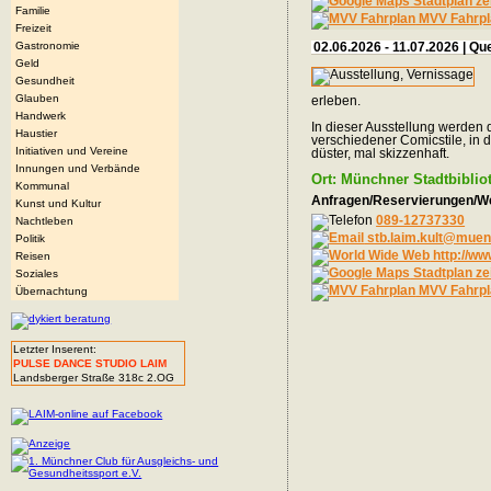
Stadtplan ze
Familie
MVV Fahrpl
Freizeit
Gastronomie
02.06.2026 - 11.07.2026 | 
Geld
Gesundheit
Glauben
erleben.
Handwerk
In dieser Ausstellung werden 
Haustier
verschiedener Comicstile, in 
Initiativen und Vereine
düster, mal skizzenhaft.
Innungen und Verbände
Ort: Münchner Stadtbiblio
Kommunal
Anfragen/Reservierungen/We
Kunst und Kultur
089-12737330
Nachtleben
stb.laim.kult@mue
Politik
http://ww
Reisen
Stadtplan ze
Soziales
MVV Fahrpl
Übernachtung
Letzter Inserent:
PULSE DANCE STUDIO LAIM
Landsberger Straße 318c 2.OG