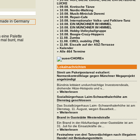
LÜCKE
» 09.08. Kretische Tänze
» 10.08. Nordic-Walking
» 10.08. Musik-Miniclub Doremi
» 10.08. Repair-Cafe
» 10.08. Internationaler Volks- und Folklore-Tanz
» 10.08. EIN MÜNCHNER IM HIMMEL
» 10.08. EIN MÜNCHNER IM HIMMEL
» 10.08. Hobby-Volleyballgruppe
» 10.08. Boogie-Crazy-Hoppers
 eine Palette
» 11.08. Zumba
 mal bunt, mal
» 11.08. CIRCL mobility (TM)
» 11.08. Eiscafe auf der ASZ-Terrasse
» Kalender
» Alle 464 Termine
Lokalnachrichten
Streit um Paketpostareal eskaliert:
Normenkontrollklage gegen Münchner Megaprojekt
angekündigt
Bündnis kritisiert undurchsichtige Investorendeals,
drohende Hitze-Hotspots und v...
» Weiterlesen
Sozialbürgerhaus Laim-Schwanthalerhöhe am
Dienstag geschlossen
Das Sozialbürgerhaus Laim -Schwanthalerhöhe ist am
Dienstag, 11. August, wegen Bauarbeit...
» Weiterlesen
Brand in Gaststätte Westendstraße
Ein Brand in der Abluftanlage einer Gaststätte ist am
31. Juli für die Einsatzkräfte de...
» Weiterlesen
Festnahme von drei Tatverdächtigen nach illegalem
Handel mit Betäubungsmitteln