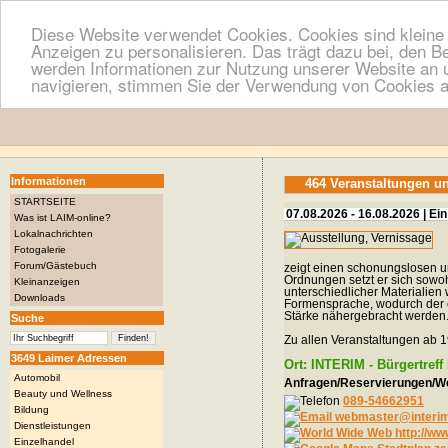
Diese Website verwendet Cookies. Cookies sind kleine T
Anzeigen zu personalisieren. Das trägt dazu bei, den B
werden Informationen zur Nutzung unserer Website an u
navigieren, stimmen Sie der Verwendung von Cookies a
Informationen
464 Veranstaltungen u
STARTSEITE
07.08.2026 - 16.08.2026 | Ein
Was ist LAIM-online?
Lokalnachrichten
Fotogalerie
Forum/Gästebuch
zeigt einen schonungslosen un
Ordnungen setzt er sich sowoh
Kleinanzeigen
unterschiedlicher Materialie
Downloads
Formensprache, wodurch der e
Stärke nähergebracht werden
Suche
Zu allen Veranstaltungen ab 1
3649 Laimer Adressen
Ort: INTERIM - Bürgertref
Automobil
Anfragen/Reservierungen/We
Beauty und Wellness
089-54662951
Bildung
webmaster@interim-
Dienstleistungen
http://ww
Einzelhandel