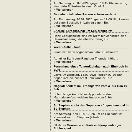
Am Samstag, 25.07.2026, gegen 18:45 Uhr, unterzog
eine zivile Polizeistreife einen Opel, P...
» Weiterlesen
Betriebsunfall, eine Person schwer verletzt
Am Donnerstag, 16.07.2026, gegen 17.00 Uhr, kam es
auf einer Baustelle in Laim zu einem Be...
» Weiterlesen
Energie-Sprechstunde im Seniorenbeirat
Hohe Energiepreise sind vor allem für Menschen eine
Herausforderung, die ohnehin wenig Ge...
» Weiterlesen
Wiesn-Aufbau läuft
- und man kann sogar schön dabei zuschauen!
Auf einer Bank vom Rand der Theresienhöhe...
» Weiterlesen
Festnahme eines Tatverdächtigen nach Einbruch in
Büro
Laim: Am Dienstag, 14.07.2026, gegen 07:20 Uhr,
begab sich ein zunächst unbekannter Täte...
» Weiterlesen
Magdalenenfest im Hirschgarten vom 4. bis zum 19.
Juli
Schon lange kein Geheimtipp mehr ist das
Magdalenenfest, welches heuer vom 4. bis ...
» Weiterlesen
St. Stephan sucht den Superstar - Jugendmusical in
St. Stephan
Am Samstag, den 18.07.2026 um 15 Uhr findet im
Pfarrsaal von St. Stephan (Zillerta...
» Weiterlesen
80 Jahre Serenade im Park im Nymphenburger
Schlosspark