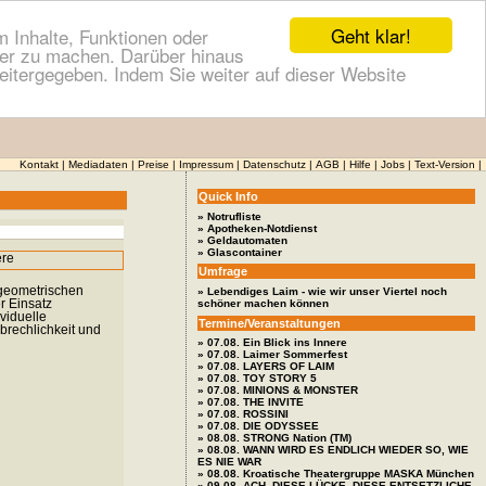
Geht klar!
 Inhalte, Funktionen oder
cher zu machen. Darüber hinaus
itergegeben. Indem Sie weiter auf dieser Website
Kontakt
|
Mediadaten
|
Preise
|
Impressum
|
Datenschutz
|
AGB
|
Hilfe
|
Jobs
|
Text-Version
|
Quick Info
» Notrufliste
» Apotheken-Notdienst
» Geldautomaten
» Glascontainer
Umfrage
 geometrischen
» Lebendiges Laim - wie wir unser Viertel noch
r Einsatz
schöner machen können
viduelle
Termine/Veranstaltungen
brechlichkeit und
» 07.08. Ein Blick ins Innere
» 07.08. Laimer Sommerfest
» 07.08. LAYERS OF LAIM
» 07.08. TOY STORY 5
» 07.08. MINIONS & MONSTER
» 07.08. THE INVITE
» 07.08. ROSSINI
» 07.08. DIE ODYSSEE
» 08.08. STRONG Nation (TM)
» 08.08. WANN WIRD ES ENDLICH WIEDER SO, WIE
ES NIE WAR
» 08.08. Kroatische Theatergruppe MASKA München
» 09.08. ACH, DIESE LÜCKE, DIESE ENTSETZLICHE