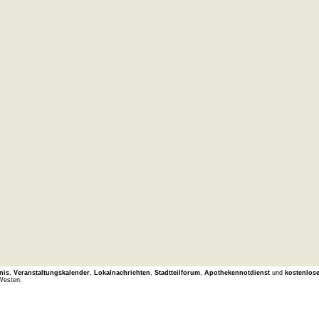
nis
,
Veranstaltungskalender
,
Lokalnachrichten
,
Stadtteilforum
,
Apothekennotdienst
und
kostenlos
Westen.