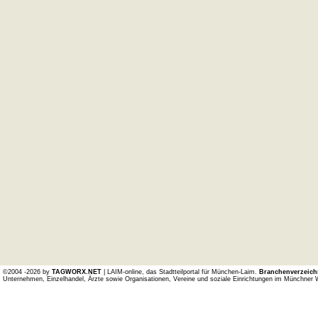
©2004 -2026 by
TAGWORX.NET
| LAIM-online, das Stadtteilportal für München-Laim.
Branchenverzeich
Unternehmen, Einzelhandel, Ärzte sowie Organisationen, Vereine und soziale Einrichtungen im Münchner 