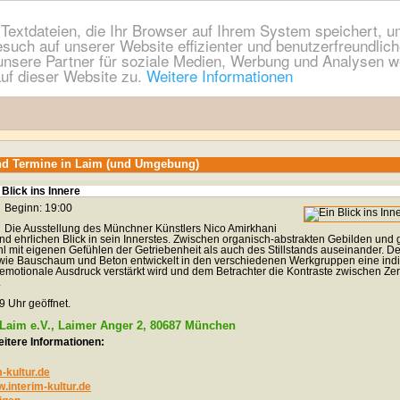
extdateien, die Ihr Browser auf Ihrem System speichert, um
esuch auf unserer Website effizienter und benutzerfreundli
nsere Partner für soziale Medien, Werbung und Analysen we
uf dieser Website zu.
Weitere Informationen
nd Termine in Laim (und Umgebung)
 Blick ins Innere
Beginn: 19:00
Die Ausstellung des Münchner Künstlers Nico Amirkhani
d ehrlichen Blick in sein Innerstes. Zwischen organisch-abstrakten Gebilden und
l mit eigenen Gefühlen der Getriebenheit als auch des Stillstands auseinander. De
n wie Bauschaum und Beton entwickelt in den verschiedenen Werkgruppen eine indi
motionale Ausdruck verstärkt wird und dem Betrachter die Kontraste zwischen Zer
.
9 Uhr geöffnet.
f Laim e.V., Laimer Anger 2, 80687 München
itere Informationen:
kultur.de
w.interim-kultur.de