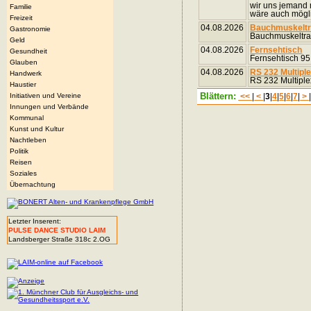
wir uns jemand 
Familie
wäre auch möglic
Freizeit
04.08.2026
Bauchmuskeltr
Gastronomie
Bauchmuskeltrai
Geld
04.08.2026
Fernsehtisch
Gesundheit
Fernsehtisch 95
Glauben
04.08.2026
RS 232 Multipl
Handwerk
RS 232 Multipl
Haustier
Blättern:
Initiativen und Vereine
<<
|
<
|
3
|
4
|
5
|
6
|
7
|
>
Innungen und Verbände
Kommunal
Kunst und Kultur
Nachtleben
Politik
Reisen
Soziales
Übernachtung
Letzter Inserent:
PULSE DANCE STUDIO LAIM
Landsberger Straße 318c 2.OG