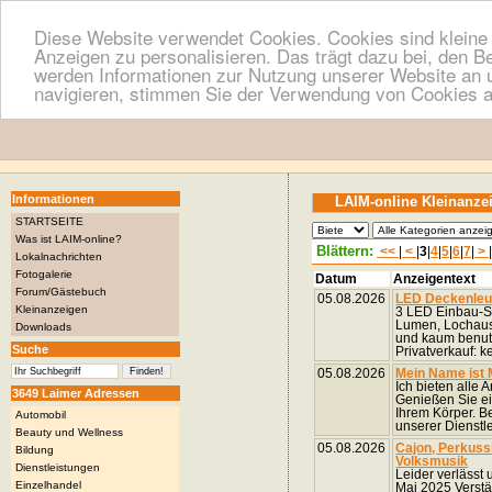
Diese Website verwendet Cookies. Cookies sind kleine T
Anzeigen zu personalisieren. Das trägt dazu bei, den B
werden Informationen zur Nutzung unserer Website an u
navigieren, stimmen Sie der Verwendung von Cookies a
Informationen
LAIM-online Kleinanze
STARTSEITE
Was ist LAIM-online?
Blättern:
<<
|
<
|
3
|
4
|
5
|
6
|
7
|
>
Lokalnachrichten
Fotogalerie
Datum
Anzeigentext
Forum/Gästebuch
05.08.2026
LED Deckenleuc
Kleinanzeigen
3 LED Einbau-St
Lumen, Lochaus
Downloads
und kaum benutz
Suche
Privatverkauf: ke
05.08.2026
Mein Name ist 
Ich bieten alle
3649 Laimer Adressen
Genießen Sie e
Ihrem Körper. B
Automobil
unserer Dienstlei
Beauty und Wellness
05.08.2026
Cajon, Perkussi
Bildung
Volksmusik
Dienstleistungen
Leider verlässt
Einzelhandel
Mai 2025 Verstä