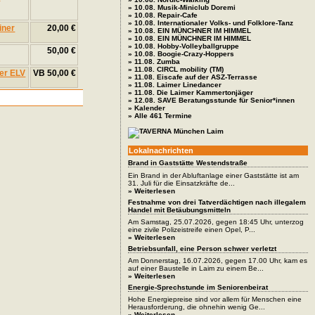
» 10.08. Musik-Miniclub Doremi
» 10.08. Repair-Cafe
» 10.08. Internationaler Volks- und Folklore-Tanz
20,00 €
» 10.08. EIN MÜNCHNER IM HIMMEL
» 10.08. EIN MÜNCHNER IM HIMMEL
» 10.08. Hobby-Volleyballgruppe
50,00 €
» 10.08. Boogie-Crazy-Hoppers
» 11.08. Zumba
» 11.08. CIRCL mobility (TM)
VB 50,00 €
» 11.08. Eiscafe auf der ASZ-Terrasse
» 11.08. Laimer Linedancer
» 11.08. Die Laimer Kammertonjäger
» 12.08. SAVE Beratungsstunde für Senior*innen
» Kalender
» Alle 461 Termine
Lokalnachrichten
Brand in Gaststätte Westendstraße
Ein Brand in der Abluftanlage einer Gaststätte ist am
31. Juli für die Einsatzkräfte de...
» Weiterlesen
Festnahme von drei Tatverdächtigen nach illegalem
Handel mit Betäubungsmitteln
Am Samstag, 25.07.2026, gegen 18:45 Uhr, unterzog
eine zivile Polizeistreife einen Opel, P...
» Weiterlesen
Betriebsunfall, eine Person schwer verletzt
Am Donnerstag, 16.07.2026, gegen 17.00 Uhr, kam es
auf einer Baustelle in Laim zu einem Be...
» Weiterlesen
Energie-Sprechstunde im Seniorenbeirat
Hohe Energiepreise sind vor allem für Menschen eine
Herausforderung, die ohnehin wenig Ge...
» Weiterlesen