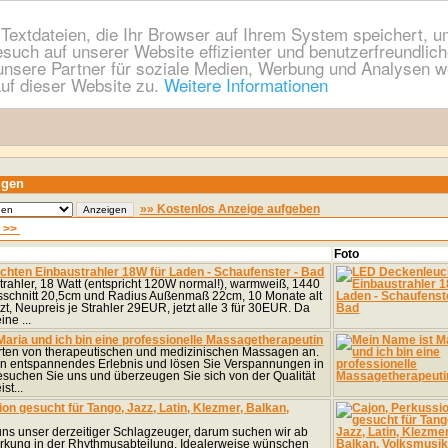
extdateien, die Ihr Browser auf Ihrem System speichert, um
esuch auf unserer Website effizienter und benutzerfreundli
nsere Partner für soziale Medien, Werbung und Analysen we
uf dieser Website zu.
Weitere Informationen
igen
»» Kostenlos Anzeige aufgeben
|
>>
Foto
hten Einbaustrahler 18W für Laden - Schaufenster - Bad
rahler, 18 Watt (entspricht 120W normal!), warmweiß, 1440
schnitt 20,5cm und Radius Außenmaß 22cm, 10 Monate alt
t, Neupreis je Strahler 29EUR, jetzt alle 3 für 30EUR. Da
ine ...
Maria und ich bin eine professionelle Massagetherapeutin
 Arten von therapeutischen und medizinischen Massagen an.
in entspannendes Erlebnis und lösen Sie Verspannungen in
esuchen Sie uns und überzeugen Sie sich von der Qualität
st...
on gesucht für Tango, Jazz, Latin, Klezmer, Balkan,
 uns unser derzeitiger Schlagzeuger, darum suchen wir ab
rkung in der Rhythmusabteilung. Idealerweise wünschen