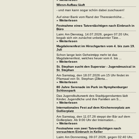
Wiesn-Aufbau läuft
- und man kann sogar schön dabei zuschauen!
Auf einer Bank vom Rand der Theresienhöhe...
» Weiterlesen
Festnahme eines Tatverdächtigen nach Einbruch in
Büro
Laim: Am Dienstag, 14.07.2026, gegen 07:20 Uhr,
begab sich ein zunächst unbekannter Täte...
» Weiterlesen
Magdalenenfest im Hirschgarten vom 4. bis zum 19.
Juli
Schon lange kein Geheimtipp mehr ist das
Magdalenenfest, welches heuer vom 4. bis ...
» Weiterlesen
St. Stephan sucht den Superstar - Jugendmusical in
St. Stephan
Am Samstag, den 18.07.2026 um 15 Uhr findet im
Pfarrsaal von St. Stephan (Zillerta...
» Weiterlesen
80 Jahre Serenade im Park im Nymphenburger
Schlosspark
Das Jugendkulturwerk des Stadtjugendamtes lädt
Kinder, Jugendliche und ihre Familien am S...
» Weiterlesen
Internationales Fest auf dem Kirchenvorplatz am
Gollierplatz
Am Samstag, den 11.07.26 steppt der Bär auf dem
Gollierplatz. Ab 9:00 Uhr der Internation...
» Weiterlesen
Festnahme von zwei Tatverdächtigen nach
versuchtem Einbruch in Keller
Laim: Am Donnerstag, 09.07.2026, gegen 02:40 Uhr,