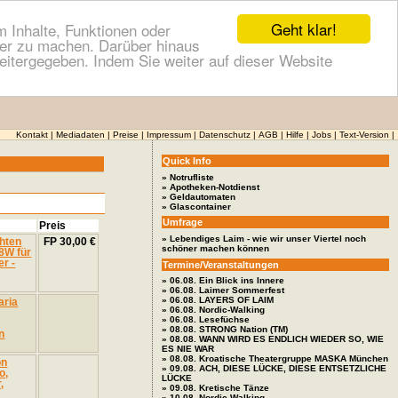
Geht klar!
 Inhalte, Funktionen oder
cher zu machen. Darüber hinaus
itergegeben. Indem Sie weiter auf dieser Website
Kontakt
|
Mediadaten
|
Preise
|
Impressum
|
Datenschutz
|
AGB
|
Hilfe
|
Jobs
|
Text-Version
|
Quick Info
» Notrufliste
» Apotheken-Notdienst
» Geldautomaten
» Glascontainer
Umfrage
Preis
» Lebendiges Laim - wie wir unser Viertel noch
FP 30,00 €
schöner machen können
Termine/Veranstaltungen
» 06.08. Ein Blick ins Innere
» 06.08. Laimer Sommerfest
» 06.08. LAYERS OF LAIM
» 06.08. Nordic-Walking
» 06.08. Lesefüchse
» 08.08. STRONG Nation (TM)
» 08.08. WANN WIRD ES ENDLICH WIEDER SO, WIE
ES NIE WAR
» 08.08. Kroatische Theatergruppe MASKA München
» 09.08. ACH, DIESE LÜCKE, DIESE ENTSETZLICHE
LÜCKE
» 09.08. Kretische Tänze
» 10.08. Nordic-Walking