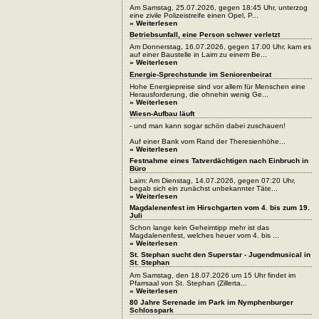
Am Samstag, 25.07.2026, gegen 18:45 Uhr, unterzog
eine zivile Polizeistreife einen Opel, P...
» Weiterlesen
Betriebsunfall, eine Person schwer verletzt
Am Donnerstag, 16.07.2026, gegen 17.00 Uhr, kam es
auf einer Baustelle in Laim zu einem Be...
» Weiterlesen
Energie-Sprechstunde im Seniorenbeirat
Hohe Energiepreise sind vor allem für Menschen eine
Herausforderung, die ohnehin wenig Ge...
» Weiterlesen
Wiesn-Aufbau läuft
- und man kann sogar schön dabei zuschauen!
Auf einer Bank vom Rand der Theresienhöhe...
» Weiterlesen
Festnahme eines Tatverdächtigen nach Einbruch in
Büro
Laim: Am Dienstag, 14.07.2026, gegen 07:20 Uhr,
begab sich ein zunächst unbekannter Täte...
» Weiterlesen
Magdalenenfest im Hirschgarten vom 4. bis zum 19.
Juli
Schon lange kein Geheimtipp mehr ist das
Magdalenenfest, welches heuer vom 4. bis ...
» Weiterlesen
St. Stephan sucht den Superstar - Jugendmusical in
St. Stephan
Am Samstag, den 18.07.2026 um 15 Uhr findet im
Pfarrsaal von St. Stephan (Zillerta...
» Weiterlesen
80 Jahre Serenade im Park im Nymphenburger
Schlosspark