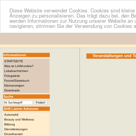
Diese Website verwendet Cookies. Cookies sind kleine T
Anzeigen zu personalisieren. Das trägt dazu bei, den B
werden Informationen zur Nutzung unserer Website an u
navigieren, stimmen Sie der Verwendung von Cookies a
Informationen
Veranstaltungen und 
STARTSEITE
Was ist LAIM-online?
Lokalnachrichten
Fotogalerie
Forum/Gästebuch
Kleinanzeigen
Downloads
Suche
3649 Laimer Adressen
Automobil
Beauty und Wellness
Bildung
Dienstleistungen
Einzelhandel