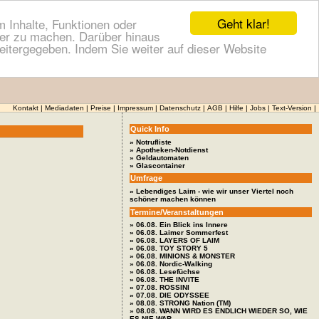
Geht klar!
 Inhalte, Funktionen oder
cher zu machen. Darüber hinaus
itergegeben. Indem Sie weiter auf dieser Website
Kontakt
|
Mediadaten
|
Preise
|
Impressum
|
Datenschutz
|
AGB
|
Hilfe
|
Jobs
|
Text-Version
|
Quick Info
» Notrufliste
» Apotheken-Notdienst
» Geldautomaten
» Glascontainer
Umfrage
» Lebendiges Laim - wie wir unser Viertel noch
schöner machen können
Termine/Veranstaltungen
» 06.08. Ein Blick ins Innere
» 06.08. Laimer Sommerfest
» 06.08. LAYERS OF LAIM
» 06.08. TOY STORY 5
» 06.08. MINIONS & MONSTER
» 06.08. Nordic-Walking
» 06.08. Lesefüchse
» 06.08. THE INVITE
» 07.08. ROSSINI
» 07.08. DIE ODYSSEE
» 08.08. STRONG Nation (TM)
» 08.08. WANN WIRD ES ENDLICH WIEDER SO, WIE
ES NIE WAR