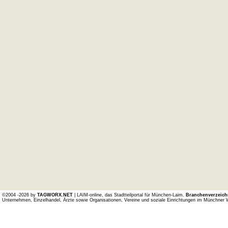
©2004 -2026 by
TAGWORX.NET
| LAIM-online, das Stadtteilportal für München-Laim.
Branchenverzeich
Unternehmen, Einzelhandel, Ärzte sowie Organisationen, Vereine und soziale Einrichtungen im Münchner 