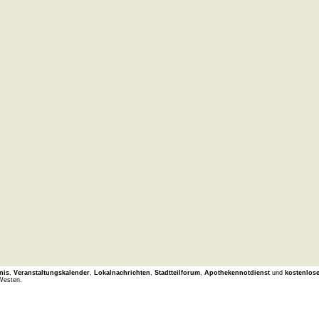
nis
,
Veranstaltungskalender
,
Lokalnachrichten
,
Stadtteilforum
,
Apothekennotdienst
und
kostenlos
Westen.