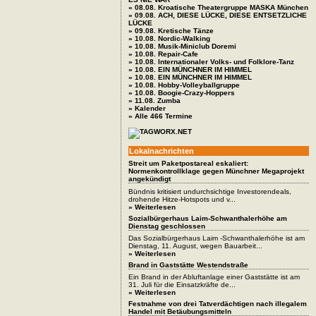
» 08.08. Kroatische Theatergruppe MASKA München
» 09.08. ACH, DIESE LÜCKE, DIESE ENTSETZLICHE
LÜCKE
» 09.08. Kretische Tänze
» 10.08. Nordic-Walking
» 10.08. Musik-Miniclub Doremi
» 10.08. Repair-Cafe
» 10.08. Internationaler Volks- und Folklore-Tanz
» 10.08. EIN MÜNCHNER IM HIMMEL
» 10.08. EIN MÜNCHNER IM HIMMEL
» 10.08. Hobby-Volleyballgruppe
» 10.08. Boogie-Crazy-Hoppers
» 11.08. Zumba
» Kalender
» Alle 466 Termine
Lokalnachrichten
Streit um Paketpostareal eskaliert:
Normenkontrollklage gegen Münchner Megaprojekt
angekündigt
Bündnis kritisiert undurchsichtige Investorendeals,
drohende Hitze-Hotspots und v...
» Weiterlesen
Sozialbürgerhaus Laim-Schwanthalerhöhe am
Dienstag geschlossen
Das Sozialbürgerhaus Laim -Schwanthalerhöhe ist am
Dienstag, 11. August, wegen Bauarbeit...
» Weiterlesen
Brand in Gaststätte Westendstraße
Ein Brand in der Abluftanlage einer Gaststätte ist am
31. Juli für die Einsatzkräfte de...
» Weiterlesen
Festnahme von drei Tatverdächtigen nach illegalem
Handel mit Betäubungsmitteln