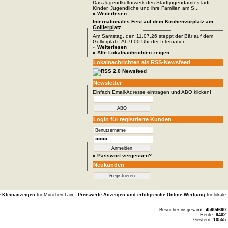
Das Jugendkulturwerk des Stadtjugendamtes lädt
Kinder, Jugendliche und ihre Familien am S...
» Weiterlesen
Internationales Fest auf dem Kirchenvorplatz am
Gollierplatz
Am Samstag, den 11.07.26 steppt der Bär auf dem
Gollierplatz. Ab 9:00 Uhr der Internation...
» Weiterlesen
» Alle Lokalnachrichten zeigen
Lokalnachrichten als RSS-Newsfeed
Newsletter
Einfach Email-Adresse eintragen und ABO klicken!
Login für registrierte Kunden
» Passwort vergessen?
Neukunden
e Kleinanzeigen
für München-Laim.
Preiswerte Anzeigen und erfolgreiche Online-Werbung
für lokale
Besucher insgesamt:
45904690
Heute:
9402
Gestern:
10555