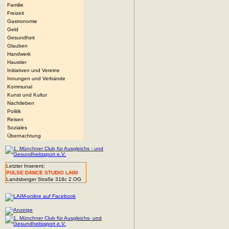
Familie
Freizeit
Gastronomie
Geld
Gesundheit
Glauben
Handwerk
Haustier
Initiativen und Vereine
Innungen und Verbände
Kommunal
Kunst und Kultur
Nachtleben
Politik
Reisen
Soziales
Übernachtung
Letzter Inserent:
PULSE DANCE STUDIO LAIM
Landsberger Straße 318c 2.OG