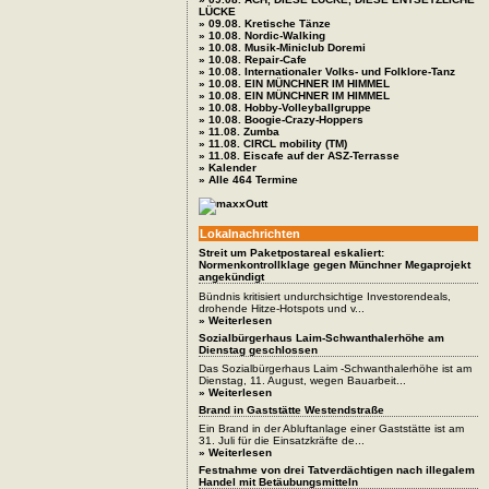
LÜCKE
» 09.08. Kretische Tänze
» 10.08. Nordic-Walking
» 10.08. Musik-Miniclub Doremi
» 10.08. Repair-Cafe
» 10.08. Internationaler Volks- und Folklore-Tanz
» 10.08. EIN MÜNCHNER IM HIMMEL
» 10.08. EIN MÜNCHNER IM HIMMEL
» 10.08. Hobby-Volleyballgruppe
» 10.08. Boogie-Crazy-Hoppers
» 11.08. Zumba
» 11.08. CIRCL mobility (TM)
» 11.08. Eiscafe auf der ASZ-Terrasse
» Kalender
» Alle 464 Termine
Lokalnachrichten
Streit um Paketpostareal eskaliert:
Normenkontrollklage gegen Münchner Megaprojekt
angekündigt
Bündnis kritisiert undurchsichtige Investorendeals,
drohende Hitze-Hotspots und v...
» Weiterlesen
Sozialbürgerhaus Laim-Schwanthalerhöhe am
Dienstag geschlossen
Das Sozialbürgerhaus Laim -Schwanthalerhöhe ist am
Dienstag, 11. August, wegen Bauarbeit...
» Weiterlesen
Brand in Gaststätte Westendstraße
Ein Brand in der Abluftanlage einer Gaststätte ist am
31. Juli für die Einsatzkräfte de...
» Weiterlesen
Festnahme von drei Tatverdächtigen nach illegalem
Handel mit Betäubungsmitteln