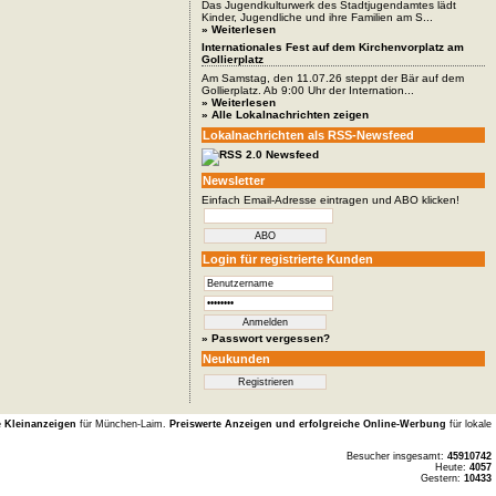
Das Jugendkulturwerk des Stadtjugendamtes lädt
Kinder, Jugendliche und ihre Familien am S...
» Weiterlesen
Internationales Fest auf dem Kirchenvorplatz am
Gollierplatz
Am Samstag, den 11.07.26 steppt der Bär auf dem
Gollierplatz. Ab 9:00 Uhr der Internation...
» Weiterlesen
» Alle Lokalnachrichten zeigen
Lokalnachrichten als RSS-Newsfeed
Newsletter
Einfach Email-Adresse eintragen und ABO klicken!
Login für registrierte Kunden
» Passwort vergessen?
Neukunden
e Kleinanzeigen
für München-Laim.
Preiswerte Anzeigen und erfolgreiche Online-Werbung
für lokale
Besucher insgesamt:
45910742
Heute:
4057
Gestern:
10433