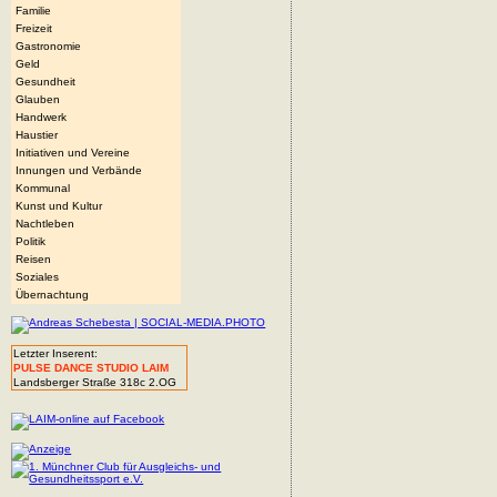
Familie
Freizeit
Gastronomie
Geld
Gesundheit
Glauben
Handwerk
Haustier
Initiativen und Vereine
Innungen und Verbände
Kommunal
Kunst und Kultur
Nachtleben
Politik
Reisen
Soziales
Übernachtung
Letzter Inserent:
PULSE DANCE STUDIO LAIM
Landsberger Straße 318c 2.OG