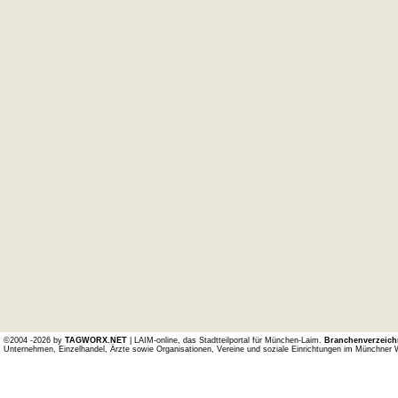
©2004 -2026 by
TAGWORX.NET
| LAIM-online, das Stadtteilportal für München-Laim.
Branchenverzeich
Unternehmen, Einzelhandel, Ärzte sowie Organisationen, Vereine und soziale Einrichtungen im Münchner 