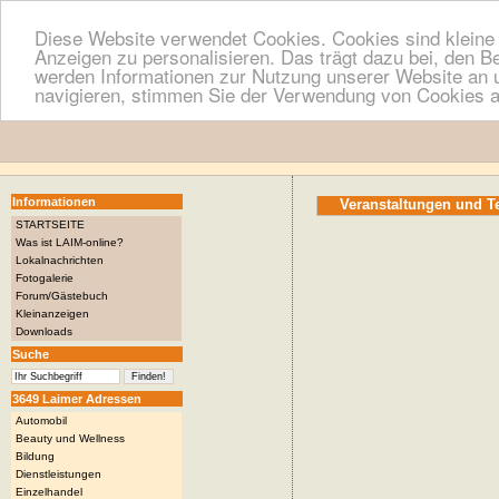
Diese Website verwendet Cookies. Cookies sind kleine T
Anzeigen zu personalisieren. Das trägt dazu bei, den B
werden Informationen zur Nutzung unserer Website an u
navigieren, stimmen Sie der Verwendung von Cookies a
Informationen
Veranstaltungen und 
STARTSEITE
Was ist LAIM-online?
Lokalnachrichten
Fotogalerie
Forum/Gästebuch
Kleinanzeigen
Downloads
Suche
3649 Laimer Adressen
Automobil
Beauty und Wellness
Bildung
Dienstleistungen
Einzelhandel