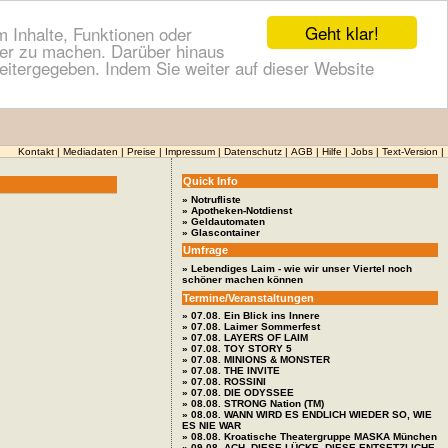
Geht klar!
 Inhalte, Funktionen oder
cher zu machen. Darüber hinaus
itergegeben. Indem Sie weiter auf dieser Website
Kontakt
|
Mediadaten
|
Preise
|
Impressum
|
Datenschutz
|
AGB
|
Hilfe
|
Jobs
|
Text-Version
|
Quick Info
» Notrufliste
» Apotheken-Notdienst
» Geldautomaten
» Glascontainer
Umfrage
» Lebendiges Laim - wie wir unser Viertel noch
schöner machen können
Termine/Veranstaltungen
» 07.08. Ein Blick ins Innere
» 07.08. Laimer Sommerfest
» 07.08. LAYERS OF LAIM
» 07.08. TOY STORY 5
» 07.08. MINIONS & MONSTER
» 07.08. THE INVITE
» 07.08. ROSSINI
» 07.08. DIE ODYSSEE
» 08.08. STRONG Nation (TM)
» 08.08. WANN WIRD ES ENDLICH WIEDER SO, WIE
ES NIE WAR
» 08.08. Kroatische Theatergruppe MASKA München
» 09.08. ACH, DIESE LÜCKE, DIESE ENTSETZLICHE