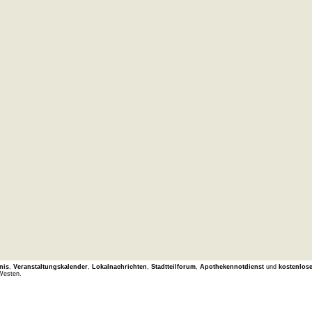
nis
,
Veranstaltungskalender
,
Lokalnachrichten
,
Stadtteilforum
,
Apothekennotdienst
und
kostenlos
Westen.