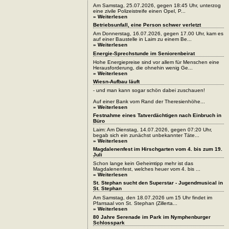
Am Samstag, 25.07.2026, gegen 18:45 Uhr, unterzog
eine zivile Polizeistreife einen Opel, P...
» Weiterlesen
Betriebsunfall, eine Person schwer verletzt
Am Donnerstag, 16.07.2026, gegen 17.00 Uhr, kam es
auf einer Baustelle in Laim zu einem Be...
» Weiterlesen
Energie-Sprechstunde im Seniorenbeirat
Hohe Energiepreise sind vor allem für Menschen eine
Herausforderung, die ohnehin wenig Ge...
» Weiterlesen
Wiesn-Aufbau läuft
- und man kann sogar schön dabei zuschauen!
Auf einer Bank vom Rand der Theresienhöhe...
» Weiterlesen
Festnahme eines Tatverdächtigen nach Einbruch in
Büro
Laim: Am Dienstag, 14.07.2026, gegen 07:20 Uhr,
begab sich ein zunächst unbekannter Täte...
» Weiterlesen
Magdalenenfest im Hirschgarten vom 4. bis zum 19.
Juli
Schon lange kein Geheimtipp mehr ist das
Magdalenenfest, welches heuer vom 4. bis ...
» Weiterlesen
St. Stephan sucht den Superstar - Jugendmusical in
St. Stephan
Am Samstag, den 18.07.2026 um 15 Uhr findet im
Pfarrsaal von St. Stephan (Zillerta...
» Weiterlesen
80 Jahre Serenade im Park im Nymphenburger
Schlosspark