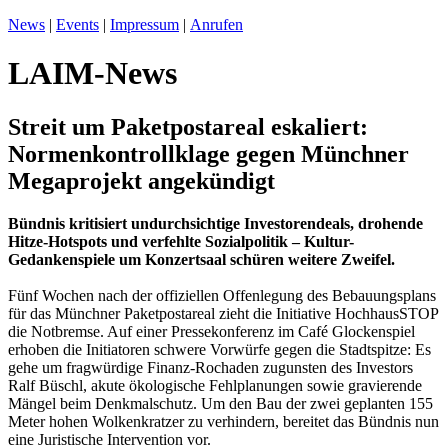
News
|
Events
|
Impressum
|
Anrufen
LAIM-News
Streit um Paketpostareal eskaliert:
Normenkontrollklage gegen Münchner
Megaprojekt angekündigt
Bündnis kritisiert undurchsichtige Investorendeals, drohende
Hitze-Hotspots und verfehlte Sozialpolitik – Kultur-
Gedankenspiele um Konzertsaal schüren weitere Zweifel.
Fünf Wochen nach der offiziellen Offenlegung des Bebauungsplans
für das Münchner Paketpostareal zieht die Initiative HochhausSTOP
die Notbremse. Auf einer Pressekonferenz im Café Glockenspiel
erhoben die Initiatoren schwere Vorwürfe gegen die Stadtspitze: Es
gehe um fragwürdige Finanz-Rochaden zugunsten des Investors
Ralf Büschl, akute ökologische Fehlplanungen sowie gravierende
Mängel beim Denkmalschutz. Um den Bau der zwei geplanten 155
Meter hohen Wolkenkratzer zu verhindern, bereitet das Bündnis nun
eine Juristische Intervention vor.