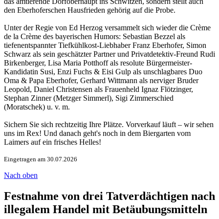
das amtierende Dorfoberhaupt ins Schwitzen, sondern stellt auch
den Eberhoferschen Hausfrieden gehörig auf die Probe.
Unter der Regie von Ed Herzog versammelt sich wieder die Crème
de la Crème des bayerischen Humors: Sebastian Bezzel als
tiefenentspannter Tiefkühlkost-Liebhaber Franz Eberhofer, Simon
Schwarz als sein geschätzter Partner und Privatdetektiv-Freund Rudi
Birkenberger, Lisa Maria Potthoff als resolute Bürgermeister-
Kandidatin Susi, Enzi Fuchs & Eisi Gulp als unschlagbares Duo
Oma & Papa Eberhofer, Gerhard Wittmann als nerviger Bruder
Leopold, Daniel Christensen als Frauenheld Ignaz Flötzinger,
Stephan Zinner (Metzger Simmerl), Sigi Zimmerschied
(Moratschek) u. v. m.
Sichern Sie sich rechtzeitig Ihre Plätze. Vorverkauf läuft – wir sehen
uns im Rex! Und danach geht's noch in dem Biergarten vom
Laimers auf ein frisches Helles!
Eingetragen am 30.07.2026
Nach oben
Festnahme von drei Tatverdächtigen nach
illegalem Handel mit Betäubungsmitteln