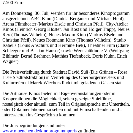
7.500 Euro.
Am Donnerstag, 30. Juli, werden für ihr besonderes Kinoprogramm
ausgezeichnet: ABC Kino (Daniela Bergauer und Michael Hehl),
Arena Filmtheater (Markus Eisele und Christian Pfeil), City-Atelier
Kinos (Heinrich-Georg Kloster, Jan Rost und Holger Trapp), Neues
Rex (Thomas Wilhelm), Neues Maxim Kino (Markus Eisele und
Christian Pfeil), Neues Rottmann Kino (Thomas Wilhelm), Studio
Isabella (Louis Anschütz und Hermine Bek), Theatiner Film (Claire
Schleeger und Bastian Hauser) sowie Werkstattkino e.V. (Wolfgang
Bihlmeir, Bernd Brehmer, Matthias Tiefenbeck, Doris Kuhn, Erich
Wagner).
Die Preisverleihung durch Stadtrat David Süß (Die Grünen – Rosa
Liste Stadtratsfraktion) in Vertretung des Oberbürgermeisters und
Kulturreferent Marek Wiechers findet mit geladenen Gästen statt.
Die Arthouse-Kinos bieten mit Eigenveranstaltungen oder in
Kooperationen die Möglichkeit, selten gezeigte Spielfilme,
nostalgisch oder aktuell, zum Teil in Originalsprache mit Untertiteln,
oder Dokumentationen zu sehen und mit Filmschaffenden und -
interessierten ins Gespräch zu kommen.
Die Jurybegründungen sind unter
www.muenchen.de/kinoprogrammpreis
zu finden.