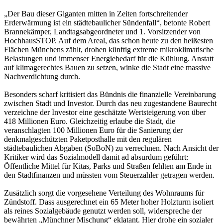
„Der Bau dieser Giganten mitten in Zeiten fortschreitender
Erderwärmung ist ein städtebaulicher Sündenfall“, betonte Robert
Brannekämper, Landtagsabgeordneter und 1. Vorsitzender von
HochhausSTOP. Auf dem Areal, das schon heute zu den heißesten
Flächen Münchens zählt, drohen künftig extreme mikroklimatische
Belastungen und immenser Energiebedarf für die Kühlung. Anstatt
auf klimagerechtes Bauen zu setzen, winke die Stadt eine massive
Nachverdichtung durch.
Besonders scharf kritisiert das Bündnis die finanzielle Vereinbarung
zwischen Stadt und Investor. Durch das neu zugestandene Baurecht
verzeichne der Investor eine geschätzte Wertsteigerung von über
418 Millionen Euro. Gleichzeitig erlaube die Stadt, die
veranschlagten 100 Millionen Euro für die Sanierung der
denkmalgeschützten Paketposthalle mit den regulären
städtebaulichen Abgaben (SoBoN) zu verrechnen. Nach Ansicht der
Kritiker wird das Sozialmodell damit ad absurdum geführt:
Öffentliche Mittel für Kitas, Parks und Straßen fehlten am Ende in
den Stadtfinanzen und müssten vom Steuerzahler getragen werden.
Zusätzlich sorgt die vorgesehene Verteilung des Wohnraums für
Zündstoff. Dass ausgerechnet ein 65 Meter hoher Holzturm isoliert
als reines Sozialgebäude genutzt werden soll, widerspreche der
bewährten „Münchner Mischung“ eklatant. Hier drohe ein sozialer