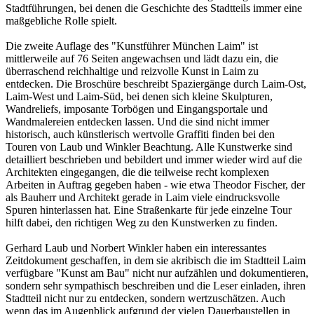
Stadtführungen, bei denen die Geschichte des Stadtteils immer eine
maßgebliche Rolle spielt.
Die zweite Auflage des "Kunstführer München Laim" ist
mittlerweile auf 76 Seiten angewachsen und lädt dazu ein, die
überraschend reichhaltige und reizvolle Kunst in Laim zu
entdecken. Die Broschüre beschreibt Spaziergänge durch Laim-Ost,
Laim-West und Laim-Süd, bei denen sich kleine Skulpturen,
Wandreliefs, imposante Torbögen und Eingangsportale und
Wandmalereien entdecken lassen. Und die sind nicht immer
historisch, auch künstlerisch wertvolle Graffiti finden bei den
Touren von Laub und Winkler Beachtung. Alle Kunstwerke sind
detailliert beschrieben und bebildert und immer wieder wird auf die
Architekten eingegangen, die die teilweise recht komplexen
Arbeiten in Auftrag gegeben haben - wie etwa Theodor Fischer, der
als Bauherr und Architekt gerade in Laim viele eindrucksvolle
Spuren hinterlassen hat. Eine Straßenkarte für jede einzelne Tour
hilft dabei, den richtigen Weg zu den Kunstwerken zu finden.
Gerhard Laub und Norbert Winkler haben ein interessantes
Zeitdokument geschaffen, in dem sie akribisch die im Stadtteil Laim
verfügbare "Kunst am Bau" nicht nur aufzählen und dokumentieren,
sondern sehr sympathisch beschreiben und die Leser einladen, ihren
Stadtteil nicht nur zu entdecken, sondern wertzuschätzen. Auch
wenn das im Augenblick aufgrund der vielen Dauerbaustellen in