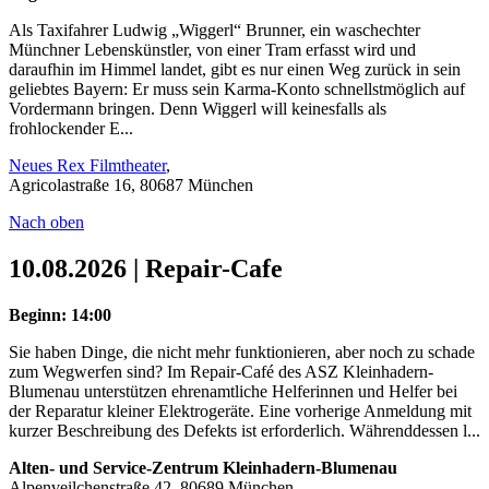
Als Taxifahrer Ludwig „Wiggerl“ Brunner, ein waschechter
Münchner Lebenskünstler, von einer Tram erfasst wird und
daraufhin im Himmel landet, gibt es nur einen Weg zurück in sein
geliebtes Bayern: Er muss sein Karma-Konto schnellstmöglich auf
Vordermann bringen. Denn Wiggerl will keinesfalls als
frohlockender E...
Neues Rex Filmtheater
,
Agricolastraße 16, 80687 München
Nach oben
10.08.2026 | Repair-Cafe
Beginn: 14:00
Sie haben Dinge, die nicht mehr funktionieren, aber noch zu schade
zum Wegwerfen sind? Im Repair-Café des ASZ Kleinhadern-
Blumenau unterstützen ehrenamtliche Helferinnen und Helfer bei
der Reparatur kleiner Elektrogeräte. Eine vorherige Anmeldung mit
kurzer Beschreibung des Defekts ist erforderlich. Währenddessen l...
Alten- und Service-Zentrum Kleinhadern-Blumenau
Alpenveilchenstraße 42, 80689 München