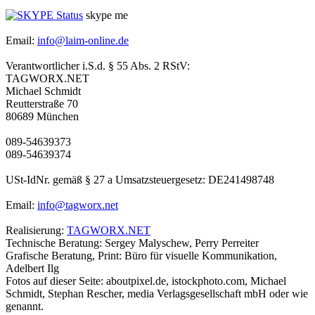
skype me
Email:
info@laim-online.de
Verantwortlicher i.S.d. § 55 Abs. 2 RStV:
TAGWORX.NET
Michael Schmidt
Reutterstraße 70
80689 München
089-54639373
089-54639374
USt-IdNr. gemäß § 27 a Umsatzsteuergesetz: DE241498748
Email:
info@tagworx.net
Realisierung:
TAGWORX.NET
Technische Beratung: Sergey Malyschew, Perry Perreiter
Grafische Beratung, Print: Büro für visuelle Kommunikation,
Adelbert Ilg
Fotos auf dieser Seite: aboutpixel.de, istockphoto.com, Michael
Schmidt, Stephan Rescher, media Verlagsgesellschaft mbH oder wie
genannt.