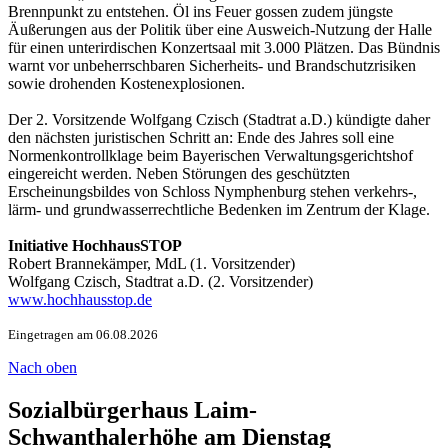
Brennpunkt zu entstehen. Öl ins Feuer gossen zudem jüngste
Äußerungen aus der Politik über eine Ausweich-Nutzung der Halle
für einen unterirdischen Konzertsaal mit 3.000 Plätzen. Das Bündnis
warnt vor unbeherrschbaren Sicherheits- und Brandschutzrisiken
sowie drohenden Kostenexplosionen.
Der 2. Vorsitzende Wolfgang Czisch (Stadtrat a.D.) kündigte daher
den nächsten juristischen Schritt an: Ende des Jahres soll eine
Normenkontrollklage beim Bayerischen Verwaltungsgerichtshof
eingereicht werden. Neben Störungen des geschützten
Erscheinungsbildes von Schloss Nymphenburg stehen verkehrs-,
lärm- und grundwasserrechtliche Bedenken im Zentrum der Klage.
Initiative HochhausSTOP
Robert Brannekämper, MdL (1. Vorsitzender)
Wolfgang Czisch, Stadtrat a.D. (2. Vorsitzender)
www.hochhausstop.de
Eingetragen am 06.08.2026
Nach oben
Sozialbürgerhaus Laim-
Schwanthalerhöhe am Dienstag