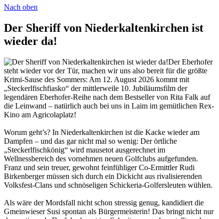
Nach oben
Der Sheriff von Niederkaltenkirchen ist
wieder da!
Der Eberhofer
steht wieder vor der Tür, machen wir uns also bereit für die größte
Krimi-Sause des Sommers: Am 12. August 2026 kommt mit
„Steckerlfischfiasko“ der mittlerweile 10. Jubiläumsfilm der
legendären Eberhofer-Reihe nach dem Bestseller von Rita Falk auf
die Leinwand – natürlich auch bei uns in Laim im gemütlichen Rex-
Kino am Agricolaplatz!
Worum geht’s? In Niederkaltenkirchen ist die Kacke wieder am
Dampfen – und das gar nicht mal so wenig: Der örtliche
„Steckerlfischkönig“ wird mausetot ausgerechnet im
Wellnessbereich des vornehmen neuen Golfclubs aufgefunden.
Franz und sein treuer, gewohnt feinfühliger Co-Ermittler Rudi
Birkenberger müssen sich durch ein Dickicht aus rivalisierenden
Volksfest-Clans und schnöseligen Schickeria-Golfersleuten wühlen.
Als wäre der Mordsfall nicht schon stressig genug, kandidiert die
Gmeinwieser Susi spontan als Bürgermeisterin! Das bringt nicht nur