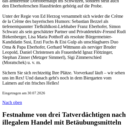
das amtierende Dorfoberhaupt ins Schwitzen, sondern stellt auch
den Eberhoferschen Hausfrieden gehörig auf die Probe.
Unter der Regie von Ed Herzog versammelt sich wieder die Crème
de la Crème des bayerischen Humors: Sebastian Bezzel als
tiefenentspannter Tiefkühlkost-Liebhaber Franz Eberhofer, Simon
Schwarz als sein geschätzter Partner und Privatdetektiv-Freund Rudi
Birkenberger, Lisa Maria Potthoff als resolute Bürgermeister-
Kandidatin Susi, Enzi Fuchs & Eisi Gulp als unschlagbares Duo
Oma & Papa Eberhofer, Gerhard Wittmann als nerviger Bruder
Leopold, Daniel Christensen als Frauenheld Ignaz Flötzinger,
Stephan Zinner (Metzger Simmerl), Sigi Zimmerschied
(Moratschek) u. v. m.
Sichern Sie sich rechtzeitig Ihre Plätze. Vorverkauf läuft – wir sehen
uns im Rex! Und danach geht's noch in dem Biergarten vom
Laimers auf ein frisches Helles!
Eingetragen am 30.07.2026
Nach oben
Festnahme von drei Tatverdächtigen nach
illegalem Handel mit Betäubungsmitteln