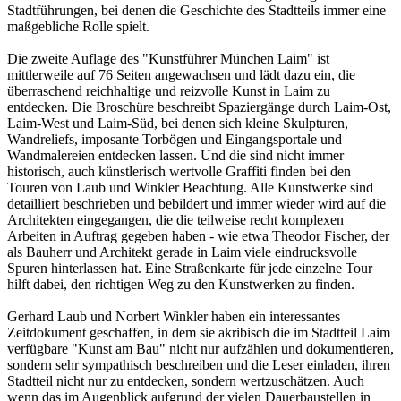
Stadtführungen, bei denen die Geschichte des Stadtteils immer eine
maßgebliche Rolle spielt.
Die zweite Auflage des "Kunstführer München Laim" ist
mittlerweile auf 76 Seiten angewachsen und lädt dazu ein, die
überraschend reichhaltige und reizvolle Kunst in Laim zu
entdecken. Die Broschüre beschreibt Spaziergänge durch Laim-Ost,
Laim-West und Laim-Süd, bei denen sich kleine Skulpturen,
Wandreliefs, imposante Torbögen und Eingangsportale und
Wandmalereien entdecken lassen. Und die sind nicht immer
historisch, auch künstlerisch wertvolle Graffiti finden bei den
Touren von Laub und Winkler Beachtung. Alle Kunstwerke sind
detailliert beschrieben und bebildert und immer wieder wird auf die
Architekten eingegangen, die die teilweise recht komplexen
Arbeiten in Auftrag gegeben haben - wie etwa Theodor Fischer, der
als Bauherr und Architekt gerade in Laim viele eindrucksvolle
Spuren hinterlassen hat. Eine Straßenkarte für jede einzelne Tour
hilft dabei, den richtigen Weg zu den Kunstwerken zu finden.
Gerhard Laub und Norbert Winkler haben ein interessantes
Zeitdokument geschaffen, in dem sie akribisch die im Stadtteil Laim
verfügbare "Kunst am Bau" nicht nur aufzählen und dokumentieren,
sondern sehr sympathisch beschreiben und die Leser einladen, ihren
Stadtteil nicht nur zu entdecken, sondern wertzuschätzen. Auch
wenn das im Augenblick aufgrund der vielen Dauerbaustellen in