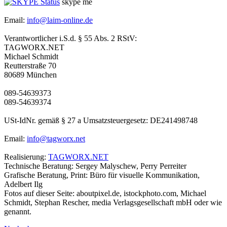
skype me
Email:
info@laim-online.de
Verantwortlicher i.S.d. § 55 Abs. 2 RStV:
TAGWORX.NET
Michael Schmidt
Reutterstraße 70
80689 München
089-54639373
089-54639374
USt-IdNr. gemäß § 27 a Umsatzsteuergesetz: DE241498748
Email:
info@tagworx.net
Realisierung:
TAGWORX.NET
Technische Beratung: Sergey Malyschew, Perry Perreiter
Grafische Beratung, Print: Büro für visuelle Kommunikation,
Adelbert Ilg
Fotos auf dieser Seite: aboutpixel.de, istockphoto.com, Michael
Schmidt, Stephan Rescher, media Verlagsgesellschaft mbH oder wie
genannt.