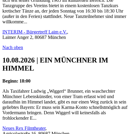
sich seit seiner Gründung 1965 im kulturellen Bereich. Die
Tanzgruppe des Vereins bietet in einem kostenlosen Tanzkurs
kretischer Tänze an, der jeden Sonntag von 16:30 bis 18:30 Uhr
(außer in den Ferien) stattfindet. Neue Tanzteilnehmer sind immer
willkomme...
INTERIM - Bürgertreff Laim e.V.
,
Laimer Anger 2, 80687 München
Nach oben
10.08.2026 | EIN MÜNCHNER IM
HIMMEL
Beginn: 18:00
Als Taxifahrer Ludwig „Wiggerl“ Brunner, ein waschechter
Münchner Lebenskünstler, von einer Tram erfasst wird und
daraufhin im Himmel landet, gibt es nur einen Weg zurück in sein
geliebtes Bayern: Er muss sein Karma-Konto schnellstmöglich auf
Vordermann bringen. Denn Wiggerl will keinesfalls als
frohlockender E...
Neues Rex Filmtheater
,
Agricolastraße 16, 80687 München