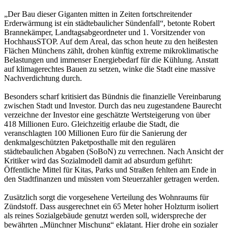
„Der Bau dieser Giganten mitten in Zeiten fortschreitender
Erderwärmung ist ein städtebaulicher Sündenfall“, betonte Robert
Brannekämper, Landtagsabgeordneter und 1. Vorsitzender von
HochhausSTOP. Auf dem Areal, das schon heute zu den heißesten
Flächen Münchens zählt, drohen künftig extreme mikroklimatische
Belastungen und immenser Energiebedarf für die Kühlung. Anstatt
auf klimagerechtes Bauen zu setzen, winke die Stadt eine massive
Nachverdichtung durch.
Besonders scharf kritisiert das Bündnis die finanzielle Vereinbarung
zwischen Stadt und Investor. Durch das neu zugestandene Baurecht
verzeichne der Investor eine geschätzte Wertsteigerung von über
418 Millionen Euro. Gleichzeitig erlaube die Stadt, die
veranschlagten 100 Millionen Euro für die Sanierung der
denkmalgeschützten Paketposthalle mit den regulären
städtebaulichen Abgaben (SoBoN) zu verrechnen. Nach Ansicht der
Kritiker wird das Sozialmodell damit ad absurdum geführt:
Öffentliche Mittel für Kitas, Parks und Straßen fehlten am Ende in
den Stadtfinanzen und müssten vom Steuerzahler getragen werden.
Zusätzlich sorgt die vorgesehene Verteilung des Wohnraums für
Zündstoff. Dass ausgerechnet ein 65 Meter hoher Holzturm isoliert
als reines Sozialgebäude genutzt werden soll, widerspreche der
bewährten „Münchner Mischung“ eklatant. Hier drohe ein sozialer