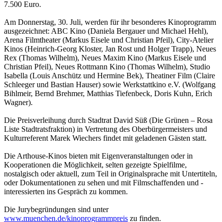
7.500 Euro.
Am Donnerstag, 30. Juli, werden für ihr besonderes Kinoprogramm
ausgezeichnet: ABC Kino (Daniela Bergauer und Michael Hehl),
Arena Filmtheater (Markus Eisele und Christian Pfeil), City-Atelier
Kinos (Heinrich-Georg Kloster, Jan Rost und Holger Trapp), Neues
Rex (Thomas Wilhelm), Neues Maxim Kino (Markus Eisele und
Christian Pfeil), Neues Rottmann Kino (Thomas Wilhelm), Studio
Isabella (Louis Anschütz und Hermine Bek), Theatiner Film (Claire
Schleeger und Bastian Hauser) sowie Werkstattkino e.V. (Wolfgang
Bihlmeir, Bernd Brehmer, Matthias Tiefenbeck, Doris Kuhn, Erich
Wagner).
Die Preisverleihung durch Stadtrat David Süß (Die Grünen – Rosa
Liste Stadtratsfraktion) in Vertretung des Oberbürgermeisters und
Kulturreferent Marek Wiechers findet mit geladenen Gästen statt.
Die Arthouse-Kinos bieten mit Eigenveranstaltungen oder in
Kooperationen die Möglichkeit, selten gezeigte Spielfilme,
nostalgisch oder aktuell, zum Teil in Originalsprache mit Untertiteln,
oder Dokumentationen zu sehen und mit Filmschaffenden und -
interessierten ins Gespräch zu kommen.
Die Jurybegründungen sind unter
www.muenchen.de/kinoprogrammpreis
zu finden.