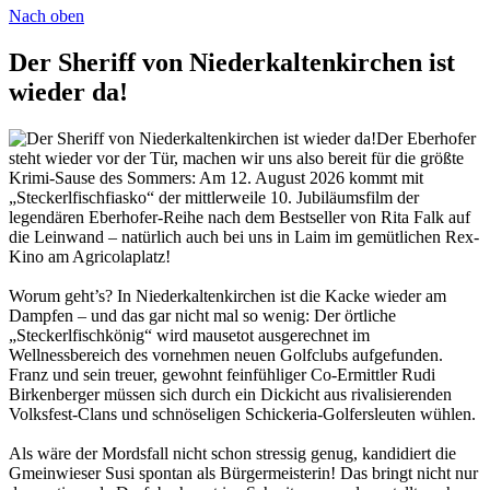
Nach oben
Der Sheriff von Niederkaltenkirchen ist
wieder da!
Der Eberhofer
steht wieder vor der Tür, machen wir uns also bereit für die größte
Krimi-Sause des Sommers: Am 12. August 2026 kommt mit
„Steckerlfischfiasko“ der mittlerweile 10. Jubiläumsfilm der
legendären Eberhofer-Reihe nach dem Bestseller von Rita Falk auf
die Leinwand – natürlich auch bei uns in Laim im gemütlichen Rex-
Kino am Agricolaplatz!
Worum geht’s? In Niederkaltenkirchen ist die Kacke wieder am
Dampfen – und das gar nicht mal so wenig: Der örtliche
„Steckerlfischkönig“ wird mausetot ausgerechnet im
Wellnessbereich des vornehmen neuen Golfclubs aufgefunden.
Franz und sein treuer, gewohnt feinfühliger Co-Ermittler Rudi
Birkenberger müssen sich durch ein Dickicht aus rivalisierenden
Volksfest-Clans und schnöseligen Schickeria-Golfersleuten wühlen.
Als wäre der Mordsfall nicht schon stressig genug, kandidiert die
Gmeinwieser Susi spontan als Bürgermeisterin! Das bringt nicht nur