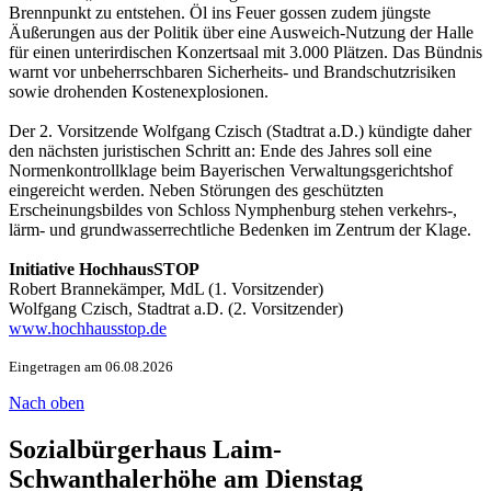
Brennpunkt zu entstehen. Öl ins Feuer gossen zudem jüngste
Äußerungen aus der Politik über eine Ausweich-Nutzung der Halle
für einen unterirdischen Konzertsaal mit 3.000 Plätzen. Das Bündnis
warnt vor unbeherrschbaren Sicherheits- und Brandschutzrisiken
sowie drohenden Kostenexplosionen.
Der 2. Vorsitzende Wolfgang Czisch (Stadtrat a.D.) kündigte daher
den nächsten juristischen Schritt an: Ende des Jahres soll eine
Normenkontrollklage beim Bayerischen Verwaltungsgerichtshof
eingereicht werden. Neben Störungen des geschützten
Erscheinungsbildes von Schloss Nymphenburg stehen verkehrs-,
lärm- und grundwasserrechtliche Bedenken im Zentrum der Klage.
Initiative HochhausSTOP
Robert Brannekämper, MdL (1. Vorsitzender)
Wolfgang Czisch, Stadtrat a.D. (2. Vorsitzender)
www.hochhausstop.de
Eingetragen am 06.08.2026
Nach oben
Sozialbürgerhaus Laim-
Schwanthalerhöhe am Dienstag