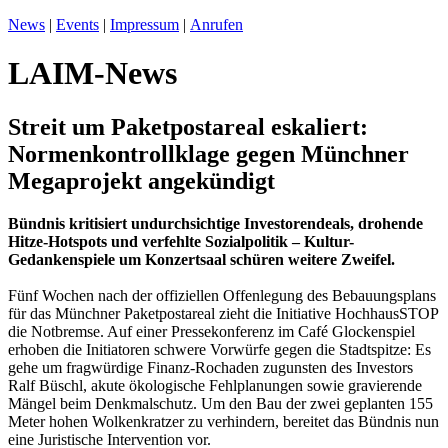
News
|
Events
|
Impressum
|
Anrufen
LAIM-News
Streit um Paketpostareal eskaliert:
Normenkontrollklage gegen Münchner
Megaprojekt angekündigt
Bündnis kritisiert undurchsichtige Investorendeals, drohende
Hitze-Hotspots und verfehlte Sozialpolitik – Kultur-
Gedankenspiele um Konzertsaal schüren weitere Zweifel.
Fünf Wochen nach der offiziellen Offenlegung des Bebauungsplans
für das Münchner Paketpostareal zieht die Initiative HochhausSTOP
die Notbremse. Auf einer Pressekonferenz im Café Glockenspiel
erhoben die Initiatoren schwere Vorwürfe gegen die Stadtspitze: Es
gehe um fragwürdige Finanz-Rochaden zugunsten des Investors
Ralf Büschl, akute ökologische Fehlplanungen sowie gravierende
Mängel beim Denkmalschutz. Um den Bau der zwei geplanten 155
Meter hohen Wolkenkratzer zu verhindern, bereitet das Bündnis nun
eine Juristische Intervention vor.