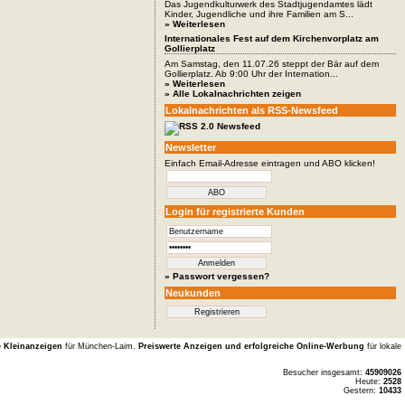
Das Jugendkulturwerk des Stadtjugendamtes lädt
Kinder, Jugendliche und ihre Familien am S...
» Weiterlesen
Internationales Fest auf dem Kirchenvorplatz am
Gollierplatz
Am Samstag, den 11.07.26 steppt der Bär auf dem
Gollierplatz. Ab 9:00 Uhr der Internation...
» Weiterlesen
» Alle Lokalnachrichten zeigen
Lokalnachrichten als RSS-Newsfeed
Newsletter
Einfach Email-Adresse eintragen und ABO klicken!
Login für registrierte Kunden
» Passwort vergessen?
Neukunden
e Kleinanzeigen
für München-Laim.
Preiswerte Anzeigen und erfolgreiche Online-Werbung
für lokale
Besucher insgesamt:
45909026
Heute:
2528
Gestern:
10433