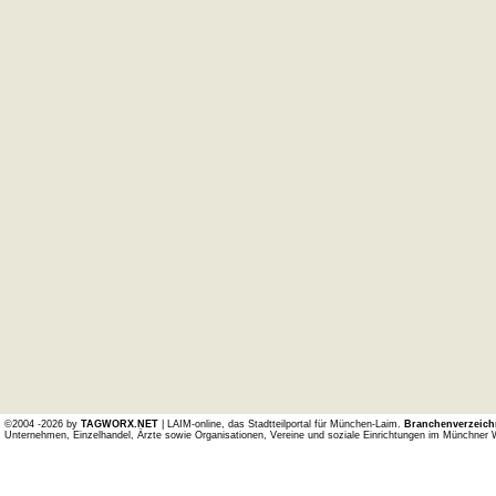
©2004 -2026 by
TAGWORX.NET
| LAIM-online, das Stadtteilportal für München-Laim.
Branchenverzeich
Unternehmen, Einzelhandel, Ärzte sowie Organisationen, Vereine und soziale Einrichtungen im Münchner 