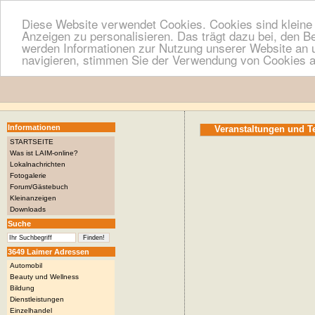
Diese Website verwendet Cookies. Cookies sind kleine T
Anzeigen zu personalisieren. Das trägt dazu bei, den B
werden Informationen zur Nutzung unserer Website an u
navigieren, stimmen Sie der Verwendung von Cookies a
Informationen
Veranstaltungen und 
STARTSEITE
Was ist LAIM-online?
Lokalnachrichten
Fotogalerie
Forum/Gästebuch
Kleinanzeigen
Downloads
Suche
3649 Laimer Adressen
Automobil
Beauty und Wellness
Bildung
Dienstleistungen
Einzelhandel