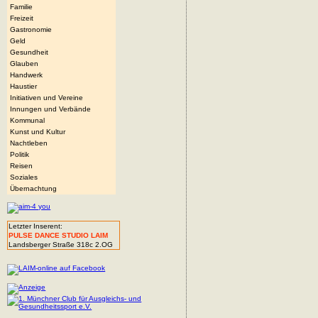
Familie
Freizeit
Gastronomie
Geld
Gesundheit
Glauben
Handwerk
Haustier
Initiativen und Vereine
Innungen und Verbände
Kommunal
Kunst und Kultur
Nachtleben
Politik
Reisen
Soziales
Übernachtung
Letzter Inserent:
PULSE DANCE STUDIO LAIM
Landsberger Straße 318c 2.OG