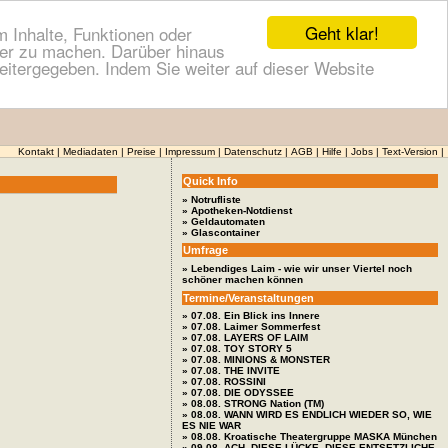
Geht klar!
 Inhalte, Funktionen oder
cher zu machen. Darüber hinaus
itergegeben. Indem Sie weiter auf dieser Website
Kontakt
|
Mediadaten
|
Preise
|
Impressum
|
Datenschutz
|
AGB
|
Hilfe
|
Jobs
|
Text-Version
|
Quick Info
» Notrufliste
» Apotheken-Notdienst
» Geldautomaten
» Glascontainer
Umfrage
» Lebendiges Laim - wie wir unser Viertel noch
schöner machen können
Termine/Veranstaltungen
» 07.08. Ein Blick ins Innere
» 07.08. Laimer Sommerfest
» 07.08. LAYERS OF LAIM
» 07.08. TOY STORY 5
» 07.08. MINIONS & MONSTER
» 07.08. THE INVITE
» 07.08. ROSSINI
» 07.08. DIE ODYSSEE
» 08.08. STRONG Nation (TM)
» 08.08. WANN WIRD ES ENDLICH WIEDER SO, WIE
ES NIE WAR
» 08.08. Kroatische Theatergruppe MASKA München
» 09.08. ACH, DIESE LÜCKE, DIESE ENTSETZLICHE