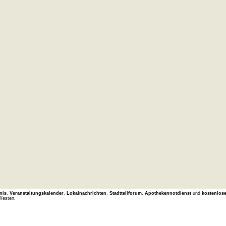
nis
,
Veranstaltungskalender
,
Lokalnachrichten
,
Stadtteilforum
,
Apothekennotdienst
und
kostenlos
Westen.