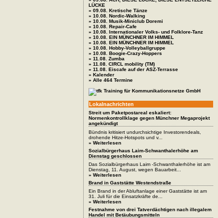
LÜCKE
» 09.08. Kretische Tänze
» 10.08. Nordic-Walking
» 10.08. Musik-Miniclub Doremi
» 10.08. Repair-Cafe
» 10.08. Internationaler Volks- und Folklore-Tanz
» 10.08. EIN MÜNCHNER IM HIMMEL
» 10.08. EIN MÜNCHNER IM HIMMEL
» 10.08. Hobby-Volleyballgruppe
» 10.08. Boogie-Crazy-Hoppers
» 11.08. Zumba
» 11.08. CIRCL mobility (TM)
» 11.08. Eiscafe auf der ASZ-Terrasse
» Kalender
» Alle 464 Termine
Lokalnachrichten
Streit um Paketpostareal eskaliert:
Normenkontrollklage gegen Münchner Megaprojekt
angekündigt
Bündnis kritisiert undurchsichtige Investorendeals,
drohende Hitze-Hotspots und v...
» Weiterlesen
Sozialbürgerhaus Laim-Schwanthalerhöhe am
Dienstag geschlossen
Das Sozialbürgerhaus Laim -Schwanthalerhöhe ist am
Dienstag, 11. August, wegen Bauarbeit...
» Weiterlesen
Brand in Gaststätte Westendstraße
Ein Brand in der Abluftanlage einer Gaststätte ist am
31. Juli für die Einsatzkräfte de...
» Weiterlesen
Festnahme von drei Tatverdächtigen nach illegalem
Handel mit Betäubungsmitteln