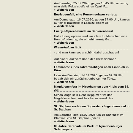
Am Samstag, 25.07.2026, gegen 18:45 Uhr, unterzog
eine zivile Polizeistreife einen Opel, P...
» Weiterlesen
Betriebsunfall, eine Person schwer verletzt
Am Donnerstag, 16.07.2026, gegen 17.00 Uhr, kam es
auf einer Baustelle in Laim zu einem Be...
» Weiterlesen
Energie-Sprechstunde im Seniorenbeirat
Hohe Energiepreise sind vor allem für Menschen eine
Herausforderung, die ohnehin wenig Ge...
» Weiterlesen
Wiesn-Aufbau läuft
- und man kann sogar schön dabei zuschauen!
Auf einer Bank vom Rand der Theresienhöhe...
» Weiterlesen
Festnahme eines Tatverdächtigen nach Einbruch in
Büro
Laim: Am Dienstag, 14.07.2026, gegen 07:20 Uhr,
begab sich ein zunächst unbekannter Täte...
» Weiterlesen
Magdalenenfest im Hirschgarten vom 4. bis zum 19.
Juli
Schon lange kein Geheimtipp mehr ist das
Magdalenenfest, welches heuer vom 4. bis ...
» Weiterlesen
St. Stephan sucht den Superstar - Jugendmusical in
St. Stephan
Am Samstag, den 18.07.2026 um 15 Uhr findet im
Pfarrsaal von St. Stephan (Zillerta...
» Weiterlesen
80 Jahre Serenade im Park im Nymphenburger
Schlosspark