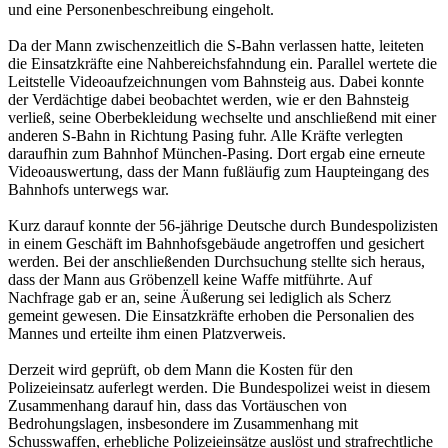
und eine Personenbeschreibung eingeholt.
Da der Mann zwischenzeitlich die S-Bahn verlassen hatte, leiteten
die Einsatzkräfte eine Nahbereichsfahndung ein. Parallel wertete die
Leitstelle Videoaufzeichnungen vom Bahnsteig aus. Dabei konnte
der Verdächtige dabei beobachtet werden, wie er den Bahnsteig
verließ, seine Oberbekleidung wechselte und anschließend mit einer
anderen S-Bahn in Richtung Pasing fuhr. Alle Kräfte verlegten
daraufhin zum Bahnhof München-Pasing. Dort ergab eine erneute
Videoauswertung, dass der Mann fußläufig zum Haupteingang des
Bahnhofs unterwegs war.
Kurz darauf konnte der 56-jährige Deutsche durch Bundespolizisten
in einem Geschäft im Bahnhofsgebäude angetroffen und gesichert
werden. Bei der anschließenden Durchsuchung stellte sich heraus,
dass der Mann aus Gröbenzell keine Waffe mitführte. Auf
Nachfrage gab er an, seine Äußerung sei lediglich als Scherz
gemeint gewesen. Die Einsatzkräfte erhoben die Personalien des
Mannes und erteilte ihm einen Platzverweis.
Derzeit wird geprüft, ob dem Mann die Kosten für den
Polizeieinsatz auferlegt werden. Die Bundespolizei weist in diesem
Zusammenhang darauf hin, dass das Vortäuschen von
Bedrohungslagen, insbesondere im Zusammenhang mit
Schusswaffen, erhebliche Polizeieinsätze auslöst und strafrechtliche