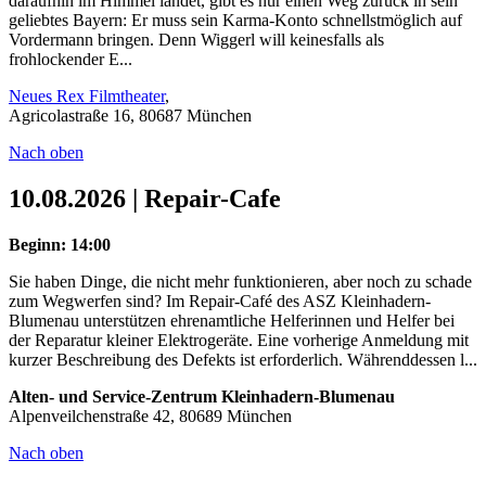
daraufhin im Himmel landet, gibt es nur einen Weg zurück in sein
geliebtes Bayern: Er muss sein Karma-Konto schnellstmöglich auf
Vordermann bringen. Denn Wiggerl will keinesfalls als
frohlockender E...
Neues Rex Filmtheater
,
Agricolastraße 16, 80687 München
Nach oben
10.08.2026 | Repair-Cafe
Beginn: 14:00
Sie haben Dinge, die nicht mehr funktionieren, aber noch zu schade
zum Wegwerfen sind? Im Repair-Café des ASZ Kleinhadern-
Blumenau unterstützen ehrenamtliche Helferinnen und Helfer bei
der Reparatur kleiner Elektrogeräte. Eine vorherige Anmeldung mit
kurzer Beschreibung des Defekts ist erforderlich. Währenddessen l...
Alten- und Service-Zentrum Kleinhadern-Blumenau
Alpenveilchenstraße 42, 80689 München
Nach oben