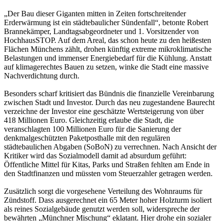
„Der Bau dieser Giganten mitten in Zeiten fortschreitender
Erderwärmung ist ein städtebaulicher Sündenfall“, betonte Robert
Brannekämper, Landtagsabgeordneter und 1. Vorsitzender von
HochhausSTOP. Auf dem Areal, das schon heute zu den heißesten
Flächen Münchens zählt, drohen künftig extreme mikroklimatische
Belastungen und immenser Energiebedarf für die Kühlung. Anstatt
auf klimagerechtes Bauen zu setzen, winke die Stadt eine massive
Nachverdichtung durch.
Besonders scharf kritisiert das Bündnis die finanzielle Vereinbarung
zwischen Stadt und Investor. Durch das neu zugestandene Baurecht
verzeichne der Investor eine geschätzte Wertsteigerung von über
418 Millionen Euro. Gleichzeitig erlaube die Stadt, die
veranschlagten 100 Millionen Euro für die Sanierung der
denkmalgeschützten Paketposthalle mit den regulären
städtebaulichen Abgaben (SoBoN) zu verrechnen. Nach Ansicht der
Kritiker wird das Sozialmodell damit ad absurdum geführt:
Öffentliche Mittel für Kitas, Parks und Straßen fehlten am Ende in
den Stadtfinanzen und müssten vom Steuerzahler getragen werden.
Zusätzlich sorgt die vorgesehene Verteilung des Wohnraums für
Zündstoff. Dass ausgerechnet ein 65 Meter hoher Holzturm isoliert
als reines Sozialgebäude genutzt werden soll, widerspreche der
bewährten „Münchner Mischung“ eklatant. Hier drohe ein sozialer