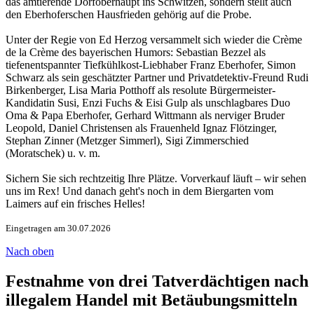
das amtierende Dorfoberhaupt ins Schwitzen, sondern stellt auch
den Eberhoferschen Hausfrieden gehörig auf die Probe.
Unter der Regie von Ed Herzog versammelt sich wieder die Crème
de la Crème des bayerischen Humors: Sebastian Bezzel als
tiefenentspannter Tiefkühlkost-Liebhaber Franz Eberhofer, Simon
Schwarz als sein geschätzter Partner und Privatdetektiv-Freund Rudi
Birkenberger, Lisa Maria Potthoff als resolute Bürgermeister-
Kandidatin Susi, Enzi Fuchs & Eisi Gulp als unschlagbares Duo
Oma & Papa Eberhofer, Gerhard Wittmann als nerviger Bruder
Leopold, Daniel Christensen als Frauenheld Ignaz Flötzinger,
Stephan Zinner (Metzger Simmerl), Sigi Zimmerschied
(Moratschek) u. v. m.
Sichern Sie sich rechtzeitig Ihre Plätze. Vorverkauf läuft – wir sehen
uns im Rex! Und danach geht's noch in dem Biergarten vom
Laimers auf ein frisches Helles!
Eingetragen am 30.07.2026
Nach oben
Festnahme von drei Tatverdächtigen nach
illegalem Handel mit Betäubungsmitteln