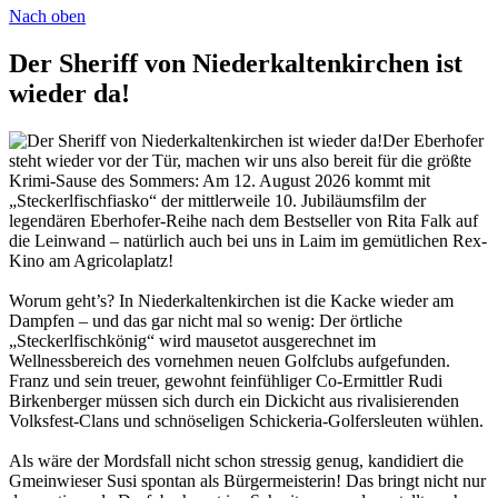
Nach oben
Der Sheriff von Niederkaltenkirchen ist
wieder da!
Der Eberhofer
steht wieder vor der Tür, machen wir uns also bereit für die größte
Krimi-Sause des Sommers: Am 12. August 2026 kommt mit
„Steckerlfischfiasko“ der mittlerweile 10. Jubiläumsfilm der
legendären Eberhofer-Reihe nach dem Bestseller von Rita Falk auf
die Leinwand – natürlich auch bei uns in Laim im gemütlichen Rex-
Kino am Agricolaplatz!
Worum geht’s? In Niederkaltenkirchen ist die Kacke wieder am
Dampfen – und das gar nicht mal so wenig: Der örtliche
„Steckerlfischkönig“ wird mausetot ausgerechnet im
Wellnessbereich des vornehmen neuen Golfclubs aufgefunden.
Franz und sein treuer, gewohnt feinfühliger Co-Ermittler Rudi
Birkenberger müssen sich durch ein Dickicht aus rivalisierenden
Volksfest-Clans und schnöseligen Schickeria-Golfersleuten wühlen.
Als wäre der Mordsfall nicht schon stressig genug, kandidiert die
Gmeinwieser Susi spontan als Bürgermeisterin! Das bringt nicht nur