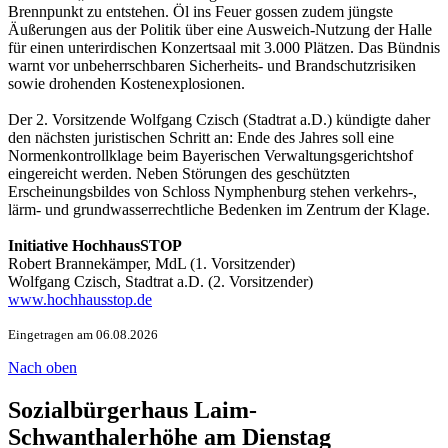
Brennpunkt zu entstehen. Öl ins Feuer gossen zudem jüngste
Äußerungen aus der Politik über eine Ausweich-Nutzung der Halle
für einen unterirdischen Konzertsaal mit 3.000 Plätzen. Das Bündnis
warnt vor unbeherrschbaren Sicherheits- und Brandschutzrisiken
sowie drohenden Kostenexplosionen.
Der 2. Vorsitzende Wolfgang Czisch (Stadtrat a.D.) kündigte daher
den nächsten juristischen Schritt an: Ende des Jahres soll eine
Normenkontrollklage beim Bayerischen Verwaltungsgerichtshof
eingereicht werden. Neben Störungen des geschützten
Erscheinungsbildes von Schloss Nymphenburg stehen verkehrs-,
lärm- und grundwasserrechtliche Bedenken im Zentrum der Klage.
Initiative HochhausSTOP
Robert Brannekämper, MdL (1. Vorsitzender)
Wolfgang Czisch, Stadtrat a.D. (2. Vorsitzender)
www.hochhausstop.de
Eingetragen am 06.08.2026
Nach oben
Sozialbürgerhaus Laim-
Schwanthalerhöhe am Dienstag