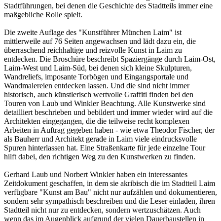
Stadtführungen, bei denen die Geschichte des Stadtteils immer eine
maßgebliche Rolle spielt.
Die zweite Auflage des "Kunstführer München Laim" ist
mittlerweile auf 76 Seiten angewachsen und lädt dazu ein, die
überraschend reichhaltige und reizvolle Kunst in Laim zu
entdecken. Die Broschüre beschreibt Spaziergänge durch Laim-Ost,
Laim-West und Laim-Süd, bei denen sich kleine Skulpturen,
Wandreliefs, imposante Torbögen und Eingangsportale und
Wandmalereien entdecken lassen. Und die sind nicht immer
historisch, auch künstlerisch wertvolle Graffiti finden bei den
Touren von Laub und Winkler Beachtung. Alle Kunstwerke sind
detailliert beschrieben und bebildert und immer wieder wird auf die
Architekten eingegangen, die die teilweise recht komplexen
Arbeiten in Auftrag gegeben haben - wie etwa Theodor Fischer, der
als Bauherr und Architekt gerade in Laim viele eindrucksvolle
Spuren hinterlassen hat. Eine Straßenkarte für jede einzelne Tour
hilft dabei, den richtigen Weg zu den Kunstwerken zu finden.
Gerhard Laub und Norbert Winkler haben ein interessantes
Zeitdokument geschaffen, in dem sie akribisch die im Stadtteil Laim
verfügbare "Kunst am Bau" nicht nur aufzählen und dokumentieren,
sondern sehr sympathisch beschreiben und die Leser einladen, ihren
Stadtteil nicht nur zu entdecken, sondern wertzuschätzen. Auch
wenn das im Augenblick aufgrund der vielen Dauerbaustellen in