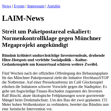
News
|
Events
|
Impressum
|
Anrufen
LAIM-News
Streit um Paketpostareal eskaliert:
Normenkontrollklage gegen Münchner
Megaprojekt angekündigt
Bündnis kritisiert undurchsichtige Investorendeals, drohende
Hitze-Hotspots und verfehlte Sozialpolitik – Kultur-
Gedankenspiele um Konzertsaal schüren weitere Zweifel.
Fünf Wochen nach der offiziellen Offenlegung des Bebauungsplans
für das Münchner Paketpostareal zieht die Initiative HochhausSTOP
die Notbremse. Auf einer Pressekonferenz im Café Glockenspiel
erhoben die Initiatoren schwere Vorwürfe gegen die Stadtspitze: Es
gehe um fragwürdige Finanz-Rochaden zugunsten des Investors
Ralf Büschl, akute ökologische Fehlplanungen sowie gravierende
Mängel beim Denkmalschutz. Um den Bau der zwei geplanten 155
Meter hohen Wolkenkratzer zu verhindern, bereitet das Bündnis nun
eine Juristische Intervention vor.