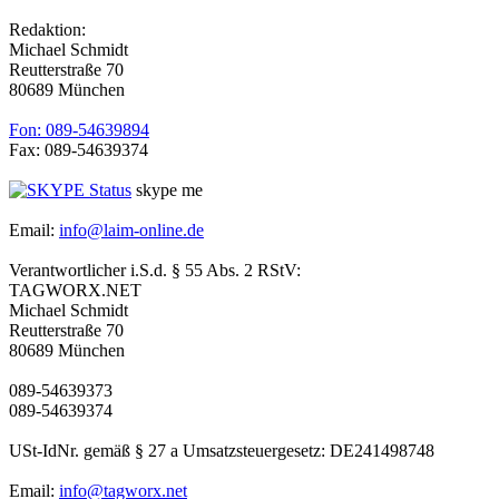
Redaktion:
Michael Schmidt
Reutterstraße 70
80689 München
Fon: 089-54639894
Fax: 089-54639374
skype me
Email:
info@laim-online.de
Verantwortlicher i.S.d. § 55 Abs. 2 RStV:
TAGWORX.NET
Michael Schmidt
Reutterstraße 70
80689 München
089-54639373
089-54639374
USt-IdNr. gemäß § 27 a Umsatzsteuergesetz: DE241498748
Email:
info@tagworx.net